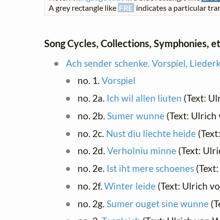
A grey rectangle like
FRE
indicates a particular tran
Song Cycles, Collections, Symphonies, et
Ach sender schenke. Vorspiel, Liederk
no. 1.
Vorspiel
no. 2a.
Ich wil allen liuten
(Text: Ul
no. 2b.
Sumer wunne
(Text: Ulrich
no. 2c.
Nust diu liechte heide
(Text
no. 2d.
Verholniu minne
(Text: Ulr
no. 2e.
Ist iht mere schoenes
(Text:
no. 2f.
Winter leide
(Text: Ulrich v
no. 2g.
Sumer ouget sine wunne
(T