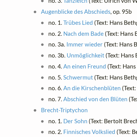
no. 3.
Tanzleich
(Text: Ulrich von W
Augenblicke des Abschieds
, op. 95b
no. 1.
Trübes Lied
(Text: Hans Beth
no. 2.
Nach dem Bade
(Text: Hans 
no. 3a.
Immer wieder
(Text: Hans 
no. 3b.
Unmöglichkeit
(Text: Hans 
no. 4.
An einen Freund
(Text: Hans
no. 5.
Schwermut
(Text: Hans Beth
no. 6.
An die Kirschenblüten
(Text
no. 7.
Abschied von den Blüten
(Te
Brecht-Triptychon
no. 1.
Der Sohn
(Text: Bertolt Brec
no. 2.
Finnisches Volkslied
(Text: B