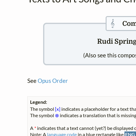
𝄞
Com
Rudi Spring
(Also see this compo
See
Opus Order
Legend:
The symbol
[x]
indicates a placeholder for a text tha
The symbol
⊗
indicates a translation that is missing
A
*
indicates that a text cannot (yet?) be displayed o
Note: A
language code
in a blue rectangle like
ENG