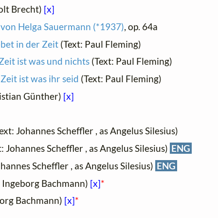
olt Brecht)
[x]
 von Helga Sauermann (*1937)
, op. 64a
ebet in der Zeit
(Text: Paul Fleming)
Zeit ist was und nichts
(Text: Paul Fleming)
Zeit ist was ihr seid
(Text: Paul Fleming)
istian Günther)
[x]
ext: Johannes Scheffler , as Angelus Silesius)
: Johannes Scheffler , as Angelus Silesius)
ENG
ohannes Scheffler , as Angelus Silesius)
ENG
: Ingeborg Bachmann)
[x]
*
eborg Bachmann)
[x]
*