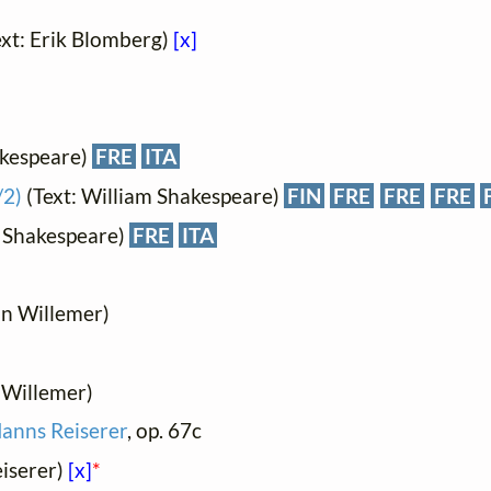
xt: Erik Blomberg)
[x]
akespeare)
FRE
ITA
/2)
(Text: William Shakespeare)
FIN
FRE
FRE
FRE
m Shakespeare)
FRE
ITA
on Willemer)
 Willemer)
anns Reiserer
, op. 67c
eiserer)
[x]
*