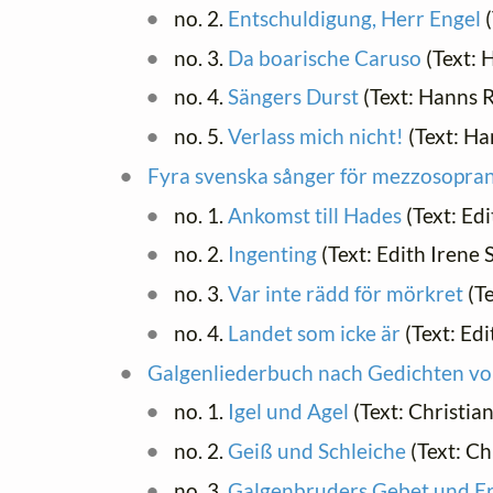
no. 2.
Entschuldigung, Herr Engel
(
no. 3.
Da boarische Caruso
(Text: 
no. 4.
Sängers Durst
(Text: Hanns 
no. 5.
Verlass mich nicht!
(Text: Ha
Fyra svenska sånger för mezzosopran
no. 1.
Ankomst till Hades
(Text: Ed
no. 2.
Ingenting
(Text: Edith Irene
no. 3.
Var inte rädd för mörkret
(Te
no. 4.
Landet som icke är
(Text: Ed
Galgenliederbuch nach Gedichten vo
no. 1.
Igel und Agel
(Text: Christi
no. 2.
Geiß und Schleiche
(Text: C
no. 3.
Galgenbruders Gebet und E