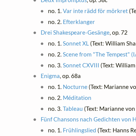
no. 1.
Var inte rädd för mörkret
(Te
no. 2.
Efterklanger
Drei Shakespeare-Gesänge
, op. 72
no. 1.
Sonnet XL
(Text: William Sh
no. 2.
Scene from "The Tempest" (I
no. 3.
Sonnet CXVIII
(Text: Willia
Enigma
, op. 68a
no. 1.
Nocturne
(Text: Marianne v
no. 2.
Méditation
no. 3.
Tableau
(Text: Marianne von
Fünf Chansons nach Gedichten von H
no. 1.
Frühlingslied
(Text: Hanns R