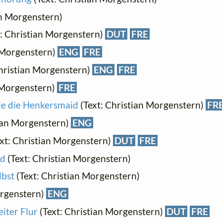
an Morgenstern)
: Christian Morgenstern)
DUT
FRE
n Morgenstern)
ENG
FRE
hristian Morgenstern)
ENG
FRE
 Morgenstern)
FRE
ie die Henkersmaid
(Text: Christian Morgenstern)
FR
tian Morgenstern)
ENG
xt: Christian Morgenstern)
DUT
FRE
ed
(Text: Christian Morgenstern)
lbst
(Text: Christian Morgenstern)
orgenstern)
ENG
iter Flur
(Text: Christian Morgenstern)
DUT
FRE