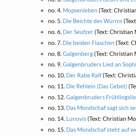
no. 4.
Mopsenleben
(Text: Christi
no. 5.
Die Beichte des Wurms
(Text
no. 6.
Der Seufzer
(Text: Christia
no. 7.
Die beiden Flaschen
(Text: C
no. 8.
Galgenberg
(Text: Christian
no. 9.
Galgenbruders Lied an Soph
no. 10.
Der Rabe Ralf
(Text: Chris
no. 11.
Die Rehlein (Das Gebet)
(Te
no. 12.
Galgenbruders Frühlingsli
no. 13.
Das Mondschaf sagt sich se
no. 14.
Lunovis
(Text: Christian M
no. 15.
Das Mondschaf steht auf we