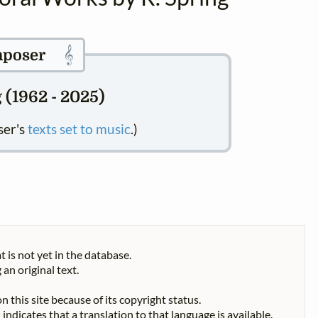
𝄞
poser
 (1962 - 2025)
ser's
texts set to music
.)
t is not yet in the database.
 an original text.
n this site because of its copyright status.
indicates that a translation to that language is available.