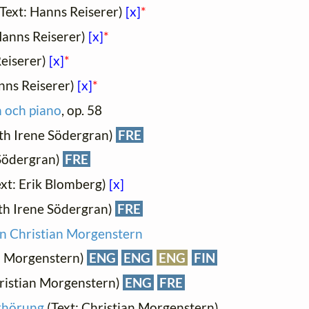
Text: Hanns Reiserer)
[x]
*
Hanns Reiserer)
[x]
*
Reiserer)
[x]
*
nns Reiserer)
[x]
*
 och piano
, op. 58
ith Irene Södergran)
FRE
 Södergran)
FRE
xt: Erik Blomberg)
[x]
ith Irene Södergran)
FRE
n Christian Morgenstern
an Morgenstern)
ENG
ENG
ENG
FIN
hristian Morgenstern)
ENG
FRE
rhörung
(Text: Christian Morgenstern)