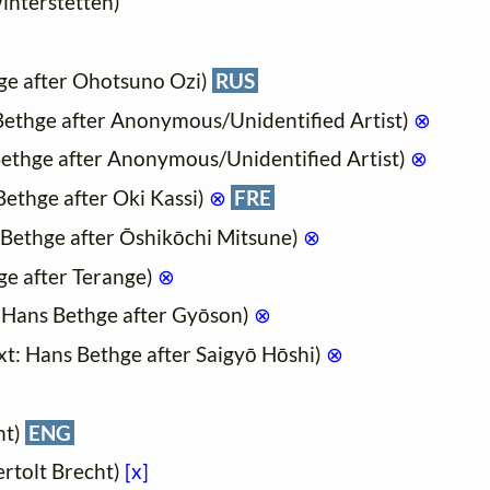
interstetten)
ge after Ohotsuno Ozi)
RUS
Bethge after Anonymous/Unidentified Artist)
⊗
Bethge after Anonymous/Unidentified Artist)
⊗
Bethge after Oki Kassi)
⊗
FRE
 Bethge after Ōshikōchi Mitsune)
⊗
ge after Terange)
⊗
: Hans Bethge after Gyōson)
⊗
xt: Hans Bethge after Saigyō Hōshi)
⊗
ht)
ENG
ertolt Brecht)
[x]