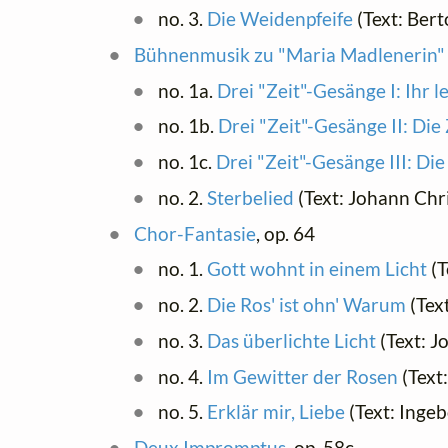
no. 3.
Die Weidenpfeife
(Text: Bert
Bühnenmusik zu "Maria Madlenerin"
no. 1a.
Drei "Zeit"-Gesänge I: Ihr l
no. 1b.
Drei "Zeit"-Gesänge II: Die 
no. 1c.
Drei "Zeit"-Gesänge III: Die 
no. 2.
Sterbelied
(Text: Johann Chr
Chor-Fantasie
, op. 64
no. 1.
Gott wohnt in einem Licht
(T
no. 2.
Die Ros' ist ohn' Warum
(Text
no. 3.
Das überlichte Licht
(Text: J
no. 4.
Im Gewitter der Rosen
(Text
no. 5.
Erklär mir, Liebe
(Text: Ing
Deux Impromptus
, op. 58c