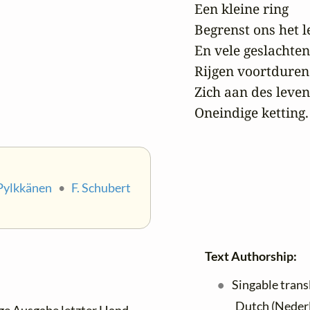
Een kleine ring

Begrenst ons het le
En vele geslachten

Rijgen voortduren
Zich aan des leven
Oneindige ketting.
 Pylkkänen
•
F. Schubert
Text Authorship:
Singable trans
Dutch (Neder