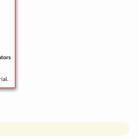
ators
ial.