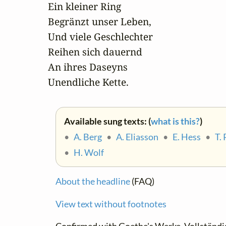
Ein kleiner Ring

Begränzt unser Leben,

Und viele Geschlechter

Reihen sich dauernd

An ihres Daseyns

Unendliche Kette.
Available sung texts: (
what is this?
)
•
A. Berg
•
A. Eliasson
•
E. Hess
•
T.
•
H. Wolf
About the headline
(FAQ)
View text without footnotes