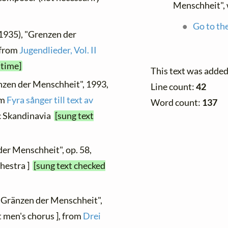
Menschheit", 
Go to the
1935), "Grenzen der
 from
Jugendlieder, Vol. II
 time]
This text was added
nzen der Menschheit", 1993,
Line count:
42
om
Fyra sånger till text av
Word count:
137
ic Skandinavia
[sung text
der Menschheit", op. 58,
chestra ]
[sung text checked
 "Gränzen der Menschheit",
t men's chorus ], from
Drei