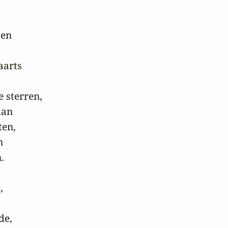
en

arts

 sterren,

an

en,







e,
