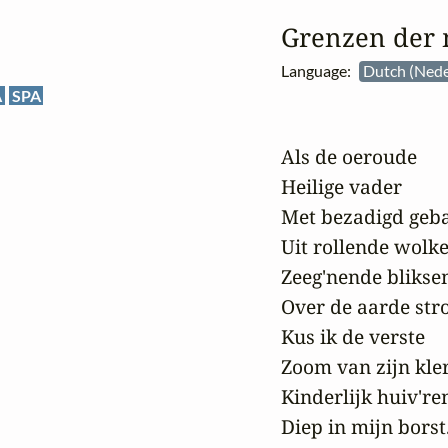
Grenzen der
Language:
Dutch (Nede
A
SPA
Als de oeroude

Heilige vader

Met bezadigd geba
Uit rollende wolke
Zeeg'nende blikse
Over de aarde stroo
Kus ik de verste

Zoom van zijn kler
Kinderlijk huiv'ren
Diep in mijn borst.