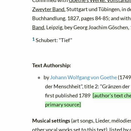
Confirmed with
Goethe's Werke. Vollständi
Zweyter Band.
Stuttgart und Tübingen, in d
Buchhandlung. 1827, pages 84-85; and wit
Band
, Leipzig, bey Georg Joachim Göschen,
1
Schubert: "Tief"
Text Authorship:
by
Johann Wolfgang von Goethe
(1749 
der Menschheit", title 2: "Gränzen de
first published 1789
[author's text ch
primary source]
Musical settings
(art songs, Lieder, mélodies
other vocal works set to this text), listed b