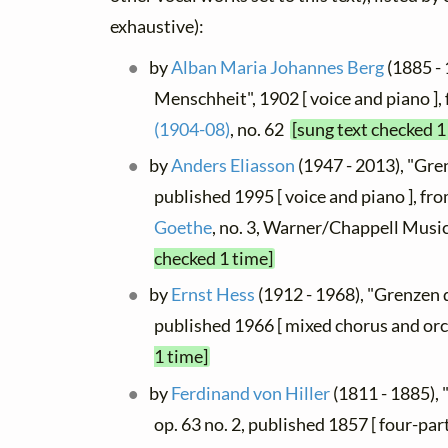
exhaustive):
by
Alban Maria Johannes Berg
(1885 - 
Menschheit", 1902 [ voice and piano ],
(1904-08)
, no. 62
[sung text checked 1
by
Anders Eliasson
(1947 - 2013), "Gre
published 1995 [ voice and piano ], fr
Goethe
, no. 3, Warner/Chappell Mus
checked 1 time]
by
Ernst Hess
(1912 - 1968), "Grenzen 
published 1966 [ mixed chorus and or
1 time]
by
Ferdinand von Hiller
(1811 - 1885),
op. 63 no. 2, published 1857 [ four-par