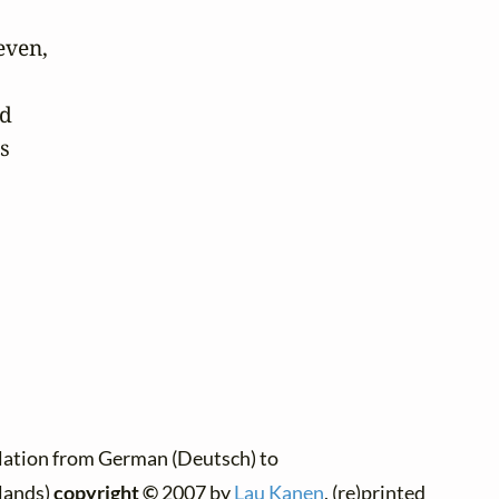
ven,

d

s

lation from German (Deutsch) to
lands)
copyright ©
2007 by
Lau Kanen
, (re)printed