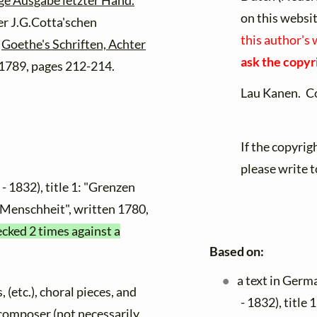
ge Ausgabe letzter Hand.
on this websi
er J.G.Cotta'schen
this author's 
h
Goethe's Schriften, Achter
ask the copyr
 1789, pages 212-214.
Lau Kanen. C
If the copyrig
please write t
- 1832), title 1: "Grenzen
r Menschheit", written 1780,
ecked 2 times against a
Based on:
a text in Germ
, (etc.), choral pieces, and
- 1832), title
y composer (not necessarily