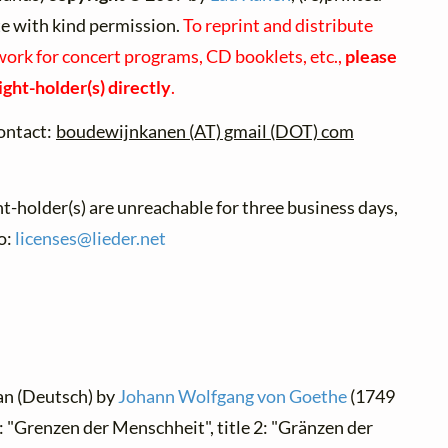
te with kind permission.
To reprint and distribute
work for concert programs, CD booklets, etc.,
please
ight-holder(s) directly
.
ontact:
boudewijnkanen (AT) gmail (DOT) com
ht-holder(s) are unreachable for three business days,
o:
licenses@
lieder.
net
an (Deutsch) by
Johann Wolfgang von Goethe
(1749
 1: "Grenzen der Menschheit", title 2: "Gränzen der