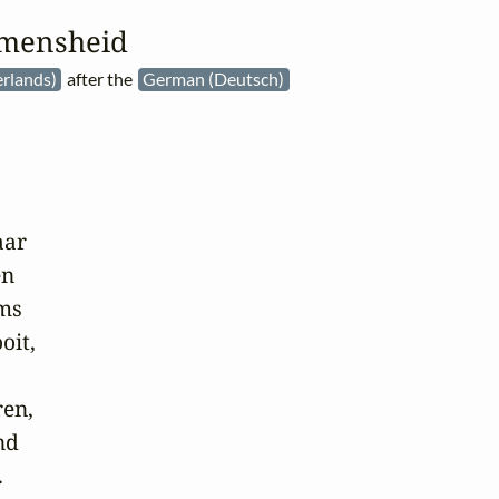
 mensheid
rlands)
after the
German (Deutsch)
ar

n

ms

it,

en,

d


