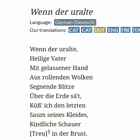
Wenn der uralte
Language:
German (Deutsch)
Our translations:
CAT
CAT
DUT
ENG
FRE
IT
Wenn der uralte,

Heilige Vater

Mit gelassener Hand

Aus rollenden Wolken

Segnende Blitze

Über die Erde sä't,

Küß' ich den letzten

Saum seines Kleides,

Kindliche Schauer

1
[Treu]
 in der Brust.
