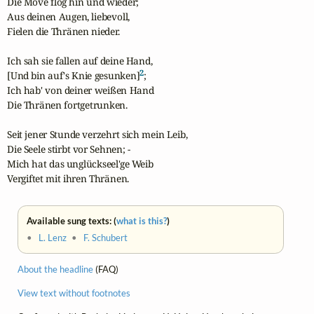
Die Möve flog hin und wieder;

Aus deinen Augen, liebevoll,

Fielen die Thränen nieder.

Ich sah sie fallen auf deine Hand,

2
[Und bin auf's Knie gesunken]
;

Ich hab' von deiner weißen Hand

Die Thränen fortgetrunken.

Seit jener Stunde verzehrt sich mein Leib,

Die Seele stirbt vor Sehnen; -

Mich hat das unglückseel'ge Weib

Vergiftet mit ihren Thränen.
Available sung texts: (
what is this?
)
•
L. Lenz
•
F. Schubert
About the headline
(FAQ)
View text without footnotes