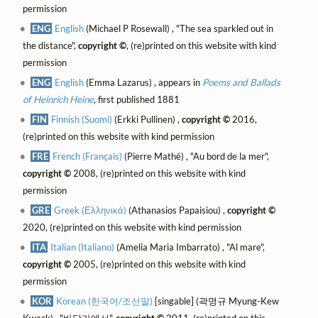
permission
ENG
English
(Michael P Rosewall) , "The sea sparkled out in
the distance",
copyright ©
, (re)printed on this website with kind
permission
ENG
English
(Emma Lazarus) , appears in
Poems and Ballads
of Heinrich Heine
, first published 1881
FIN
Finnish (Suomi)
(Erkki Pullinen) ,
copyright ©
2016,
(re)printed on this website with kind permission
FRE
French (Français)
(Pierre Mathé) , "Au bord de la mer",
copyright ©
2008, (re)printed on this website with kind
permission
GRE
Greek (Ελληνικά)
(Athanasios Papaisiou) ,
copyright ©
2020, (re)printed on this website with kind permission
ITA
Italian (Italiano)
(Amelia Maria Imbarrato) , "Al mare",
copyright ©
2005, (re)printed on this website with kind
permission
KOR
Korean (한국어/조선말)
[singable] (곽명규 Myung-Kew