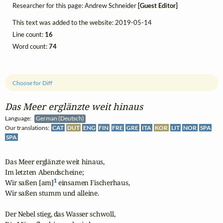
Researcher for this page: Andrew Schneider
[Guest Editor]
This text was added to the website: 2019-05-14
Line count:
16
Word count:
74
Choose for Diff
Das Meer erglänzte weit hinaus
Language:
German (Deutsch)
Our translations:
CAT
DUT
ENG
FIN
FRE
GRE
ITA
KOR
LIT
NOR
SPA
SPA
Das Meer erglänzte weit hinaus,

Im letzten Abendscheine;

1
Wir saßen [am]
 einsamen Fischerhaus,

Wir saßen stumm und alleine.

Der Nebel stieg, das Wasser schwoll,
