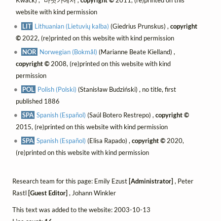
Kwack) , "바닷가에서",
copyright ©
2011, (re)printed on this
website with kind permission
LIT
Lithuanian (Lietuvių kalba)
(Giedrius Prunskus) ,
copyright
©
2022, (re)printed on this website with kind permission
NOR
Norwegian (Bokmål)
(Marianne Beate Kielland) ,
copyright ©
2008, (re)printed on this website with kind
permission
POL
Polish (Polski)
(Stanisław Budziński) , no title, first
published 1886
SPA
Spanish (Español)
(Saúl Botero Restrepo) ,
copyright ©
2015, (re)printed on this website with kind permission
SPA
Spanish (Español)
(Elisa Rapado) ,
copyright ©
2020,
(re)printed on this website with kind permission
Research team for this page: Emily Ezust
[Administrator]
, Peter
Rastl
[Guest Editor]
, Johann Winkler
This text was added to the website: 2003-10-13