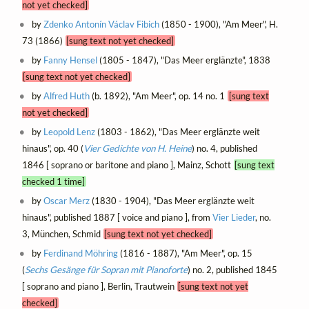
not yet checked]
by
Zdenko Antonín Václav Fibich
(1850 - 1900), "Am Meer", H.
73 (1866)
[sung text not yet checked]
by
Fanny Hensel
(1805 - 1847), "Das Meer erglänzte", 1838
[sung text not yet checked]
by
Alfred Huth
(b. 1892), "Am Meer", op. 14 no. 1
[sung text
not yet checked]
by
Leopold Lenz
(1803 - 1862), "Das Meer erglänzte weit
hinaus", op. 40 (
Vier Gedichte von H. Heine
) no. 4, published
1846 [ soprano or baritone and piano ], Mainz, Schott
[sung text
checked 1 time]
by
Oscar Merz
(1830 - 1904), "Das Meer erglänzte weit
hinaus", published 1887 [ voice and piano ], from
Vier Lieder
, no.
3, München, Schmid
[sung text not yet checked]
by
Ferdinand Möhring
(1816 - 1887), "Am Meer", op. 15
(
Sechs Gesänge für Sopran mit Pianoforte
) no. 2, published 1845
[ soprano and piano ], Berlin, Trautwein
[sung text not yet
checked]