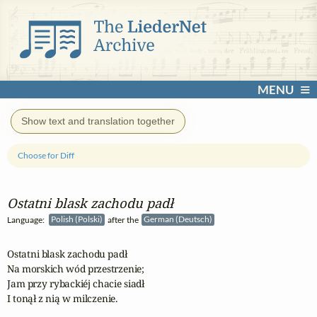
MENU
Show text and translation together
Choose for Diff
Ostatni blask zachodu padł
Language:
Polish (Polski)
after the
German (Deutsch)
Ostatni blask zachodu padł

Na morskich wód przestrzenie;

Jam przy rybackiéj chacie siadł

I tonął z nią w milczenie.
