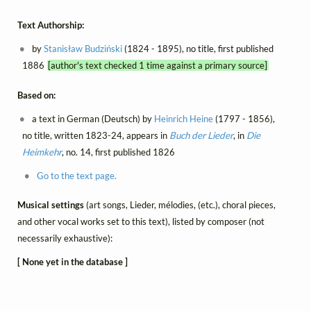
Text Authorship:
by
Stanisław Budziński
(1824 - 1895), no title, first published
1886
[author's text checked 1 time against a primary source]
Based on:
a text in German (Deutsch) by
Heinrich Heine
(1797 - 1856),
no title, written 1823-24, appears in
Buch der Lieder
, in
Die
Heimkehr
, no. 14, first published 1826
Go to the text page.
Musical settings
(art songs, Lieder, mélodies, (etc.), choral pieces,
and other vocal works set to this text), listed by composer (not
necessarily exhaustive):
[ None yet in the database ]