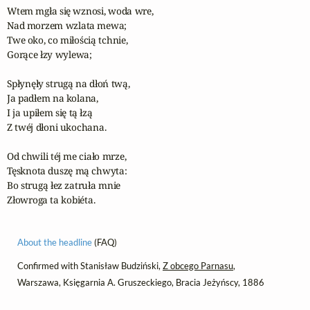
Wtem mgła się wznosi, woda wre,

Nad morzem wzlata mewa;

Twe oko, co miłością tchnie,

Gorące łzy wylewa;

Spłynęły strugą na dłoń twą,

Ja padłem na kolana,

I ja upiłem się tą łzą

Z twéj dłoni ukochana.

Od chwili téj me ciało mrze,

Tęsknota duszę mą chwyta:

Bo strugą łez zatruła mnie

Złowroga ta kobiéta.
About the headline
(FAQ)
Confirmed with Stanisław Budziński,
Z obcego Parnasu
,
Warszawa, Księgarnia A. Gruszeckiego, Bracia Jeżyńscy, 1886