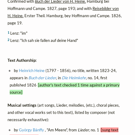
Confirmed with
Buch der Lieder von H. Heine.
Hamburg bei
Hoffmann und Campe. 1827, page 193; and with
Reisebilder von
H. Heine.
Erster Theil. Hamburg, bey Hoffmann und Campe. 1826,
page 19.
1
Lenz: "im"
2
Lenz: "Ich sah sie fallen auf deine Hand"
Text Authorship:
by
Heinrich Heine
(1797 - 1856), no title, written 1823-24,
appears in
Buch der Lieder
, in
Die Heimkehr
, no. 14, first
published 1826
[author's text checked 1 time against a primary
source]
Musical settings
(art songs, Lieder, mélodies, (etc.), choral pieces,
and other vocal works set to this text), listed by composer (not
necessarily exhaustive):
by
György Bánffy
, "Am Meere", from
Lieder
, no. 1
[sung text