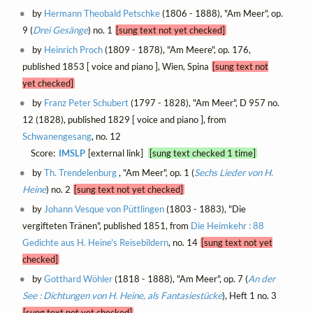
by
Hermann Theobald Petschke
(1806 - 1888), "Am Meer", op.
9 (
Drei Gesänge
) no. 1
[sung text not yet checked]
by
Heinrich Proch
(1809 - 1878), "Am Meere", op. 176,
published 1853 [ voice and piano ], Wien, Spina
[sung text not
yet checked]
by
Franz Peter Schubert
(1797 - 1828), "Am Meer", D 957 no.
12 (1828), published 1829 [ voice and piano ], from
Schwanengesang
, no. 12
Score:
IMSLP
[external link]
[sung text checked 1 time]
by
Th. Trendelenburg
, "Am Meer", op. 1 (
Sechs Lieder von H.
Heine
) no. 2
[sung text not yet checked]
by
Johann Vesque von Püttlingen
(1803 - 1883), "Die
vergifteten Tränen", published 1851, from
Die Heimkehr : 88
Gedichte aus H. Heine's Reisebildern
, no. 14
[sung text not yet
checked]
by
Gotthard Wöhler
(1818 - 1888), "Am Meer", op. 7 (
An der
See : Dichtungen von H. Heine, als Fantasiestücke
), Heft 1 no. 3
[sung text not yet checked]