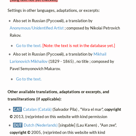
Settings in other languages, adaptations, or excerpts:
Also set in Russian (Русский), a translation by
Anonymous/Unidentified Artist
; composed by Nikolai Petrovich
Rakov.
Go to the text.
[Note: the text is not in the database yet.]
Also set in Russian (Русский), a translation by
Mikhail
Larionovich Mikhailov
(1829 - 1865) , no title ; composed by
Pavel Semyonovich Makarov.
Go to the text.
Other available translations, adaptations or excerpts, and
transliterations (if applicable):
CAT
Catalan (Català)
(Salvador Pila) , "Vora el mar",
copyright
©
2013, (re)printed on this website with kind permission
DUT
Dutch (Nederlands)
[singable] (Lau Kanen) , "Aan zee",
copyright ©
2005, (re)printed on this website with kind