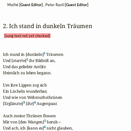
Mathé
[Guest Editor]
, Peter Rastl
[Guest Editor]
2. Ich stand in dunkeln Träumen 
[sung text not yet checked]
1
Ich stand in [dunkeln]
 Träumen

2
Und [starrte]
 ihr Bildniß an,

Und das geliebte Antlitz

Heimlich zu leben begann.

Um ihre Lippen zog sich

Ein Lächeln wunderbar,

Und wie von Wehmuthsthränen

3
4
[Erglänzte]
 [ihr]
 Augenpaar.

Auch meine Thränen flossen

5
Mir von [den Wangen]
 herab -- 

6
Und ach, ich [kann es]
 nicht glauben,
