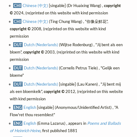
CHI
Chinese (中文)
[singable] (Dr Huaixing Wang) ,
copyright
©
2024, (re)printed on this website with kind permission
CHI
Chinese (中文)
(Ting Chung Wang) , "你像朵鮮花",
copyright ©
2008, (re)printed on this website with kind
permission
DUT
Dutch (Nederlands)
(Wijtse Rodenburg) , "Jij bent als een
bloem",
copyright ©
2003, (re)printed on this website with kind
permission
DUT
Dutch (Nederlands)
(Cornelis Petrus Tiele) , "Gelijk een
bloeme"
DUT
Dutch (Nederlands)
[singable] (Lau Kanen) , "Jij bent mij
als een bloemkelk",
copyright ©
2012, (re)printed on this website
with kind permission
ENG
English
[singable] (Anonymous/Unidentified Artist) , "A
Flow'ret thou resemblest"
ENG
English
(Emma Lazarus) , appears in
Poems and Ballads
of Heinrich Heine
, first published 1881