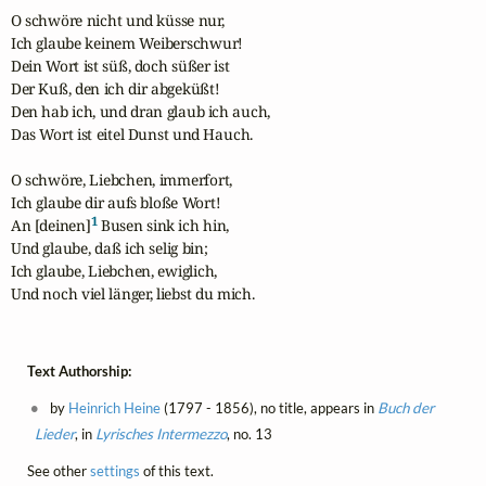
O schwöre nicht und küsse nur,

Ich glaube keinem Weiberschwur!

Dein Wort ist süß, doch süßer ist

Der Kuß, den ich dir abgeküßt!

Den hab ich, und dran glaub ich auch,

Das Wort ist eitel Dunst und Hauch.

O schwöre, Liebchen, immerfort,

Ich glaube dir aufs bloße Wort!

1
An [deinen]
 Busen sink ich hin,

Und glaube, daß ich selig bin;

Ich glaube, Liebchen, ewiglich,

Und noch viel länger, liebst du mich.
Text Authorship:
by
Heinrich Heine
(1797 - 1856), no title, appears in
Buch der
Lieder
, in
Lyrisches Intermezzo
, no. 13
See other
settings
of this text.