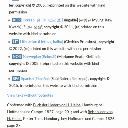
lei",
copyright ©
2005, (re)printed on this website with kind
permission
KOR
Korean (한국어/조선말)
[singable] (곽명규 Myung-Kew
Kwack) , "그녀 모습",
copyright ©
2011, (re)printed on this
website with kind permission
LIT
Lithuanian (Lietuvių kalba)
(Giedrius Prunskus) ,
copyright
©
2022, (re)printed on this website with kind permission
NOR
Norwegian (Bokmål)
(Marianne Beate Kielland) ,
copyright ©
2008, (re)printed on this website with kind
permission
SPA
Spanish (Español)
(Saúl Botero Restrepo) ,
copyright ©
2015, (re)printed on this website with kind permission
View text without footnotes
Confirmed with
Buch der Lieder von H. Heine.
Hamburg bei
Hoffmann und Campe. 1827, page 201; and with
Reisebilder von
H. Heine.
Erster Theil. Hamburg, bey Hoffmann und Campe. 1826,
page 27.