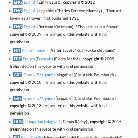
ENG
English
(Emily Ezust) ,
copyright ©
2012
ENG
English
[singable] (Charles Fonteyn Manney) , "Thou art
lovely as a flower", first published 1911
ENG
English
(Bertram Kottmann) , "Thou art, as is a flower",
copyright ©
2009, (re)printed on this website with kind
permission
FIN
Finnish (Suomi)
(Valter Juva) , "Kuin kukka olet kaino"
FRE
French (Français)
(Pierre Mathé) ,
copyright ©
2009,
(re)printed on this website with kind permission
GRE
Greek (Ελληνικά)
[singable] (Christakis Poumbouris) ,
copyright ©
2018, (re)printed on this website with kind
permission
GRE
Greek (Ελληνικά)
[singable] (Christakis Poumbouris) ,
copyright ©
2018, (re)printed on this website with kind
permission
HUN
Hungarian (Magyar)
(Tamás Rédey) ,
copyright ©
2015,
(re)printed on this website with kind permission
IRI
Irish (Gaelic)
[singable] (Gabriel Rosenstock) ,
copyright ©