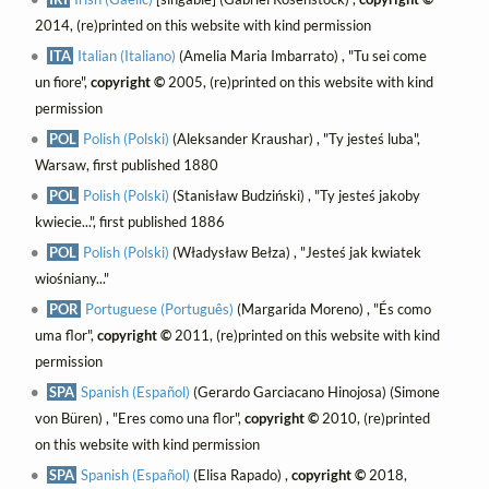
2014, (re)printed on this website with kind permission
ITA
Italian (Italiano)
(Amelia Maria Imbarrato) , "Tu sei come
un fiore",
copyright ©
2005, (re)printed on this website with kind
permission
POL
Polish (Polski)
(Aleksander Kraushar) , "Ty jesteś luba",
Warsaw, first published 1880
POL
Polish (Polski)
(Stanisław Budziński) , "Ty jesteś jakoby
kwiecie...", first published 1886
POL
Polish (Polski)
(Władysław Bełza) , "Jesteś jak kwiatek
wiośniany..."
POR
Portuguese (Português)
(Margarida Moreno) , "És como
uma flor",
copyright ©
2011, (re)printed on this website with kind
permission
SPA
Spanish (Español)
(Gerardo Garciacano Hinojosa) (Simone
von Büren) , "Eres como una flor",
copyright ©
2010, (re)printed
on this website with kind permission
SPA
Spanish (Español)
(Elisa Rapado) ,
copyright ©
2018,