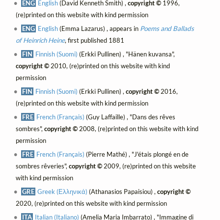
ENG
English
(David Kenneth Smith) ,
copyright ©
1996,
(re)printed on this website with kind permission
ENG
English
(Emma Lazarus) , appears in
Poems and Ballads
of Heinrich Heine
, first published 1881
FIN
Finnish (Suomi)
(Erkki Pullinen) , "Hänen kuvansa",
copyright ©
2010, (re)printed on this website with kind
permission
FIN
Finnish (Suomi)
(Erkki Pullinen) ,
copyright ©
2016,
(re)printed on this website with kind permission
FRE
French (Français)
(Guy Laffaille) , "Dans des rêves
sombres",
copyright ©
2008, (re)printed on this website with kind
permission
FRE
French (Français)
(Pierre Mathé) , "J'étais plongé en de
sombres rêveries",
copyright ©
2009, (re)printed on this website
with kind permission
GRE
Greek (Ελληνικά)
(Athanasios Papaisiou) ,
copyright ©
2020, (re)printed on this website with kind permission
ITA
Italian (Italiano)
(Amelia Maria Imbarrato) , "Immagine di