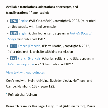
Available translations, adaptations or excerpts, and
transliterations (if applicable):
ENG
English
(Will Crutchfield) ,
copyright ©
2025, (re)printed
on this website with kind permission
ENG
English
(John Todhunter) , appears in
Heine's Book of
Songs
, first published 1907
FRE
French (Français)
(Pierre Mathé) ,
copyright ©
2016,
(re)printed on this website with kind permission
FRE
French (Français)
(Charles Beltjens) , no title, appears in
Intermezzo lyrique
, no. 13, first published 1827
View text without footnotes
Confirmed with Heinrich Heine,
Buch der Lieder
, Hoffmann und
Campe, Hamburg, 1827, page 122.
1
Rufinatscha: "deinem"
Research team for this page: Emily Ezust
[Administrator]
, Pierre