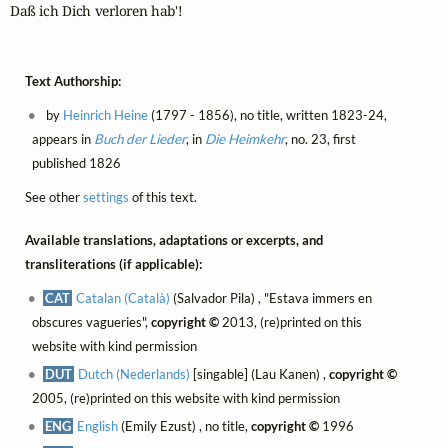
Daß ich Dich verloren hab'!
Text Authorship:
by
Heinrich Heine
(1797 - 1856), no title, written 1823-24,
appears in
Buch der Lieder
, in
Die Heimkehr
, no. 23, first
published 1826
See other
settings
of this text.
Available translations, adaptations or excerpts, and
transliterations (if applicable):
CAT
Catalan (Català)
(Salvador Pila) , "Estava immers en
obscures vagueries",
copyright ©
2013, (re)printed on this
website with kind permission
DUT
Dutch (Nederlands)
[singable] (Lau Kanen) ,
copyright ©
2005, (re)printed on this website with kind permission
ENG
English
(Emily Ezust) , no title,
copyright ©
1996