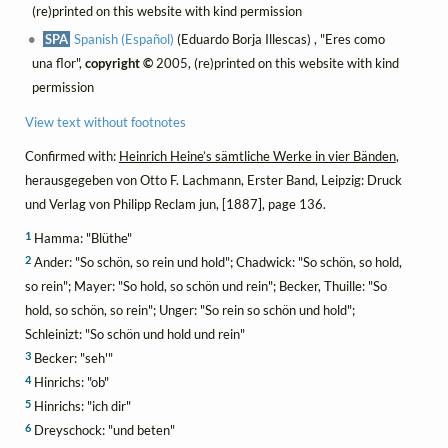
(re)printed on this website with kind permission
SPA
Spanish (Español)
(Eduardo Borja Illescas) , "Eres como
una flor",
copyright ©
2005, (re)printed on this website with kind
permission
View text without footnotes
Confirmed with:
Heinrich Heine’s sämtliche Werke in vier Bänden
,
herausgegeben von Otto F. Lachmann, Erster Band, Leipzig: Druck
und Verlag von Philipp Reclam jun, [1887], page 136.
1
Hamma: "Blüthe"
2
Ander: "So schön, so rein und hold"; Chadwick: "So schön, so hold,
so rein"; Mayer: "So hold, so schön und rein"; Becker, Thuille: "So
hold, so schön, so rein"; Unger: "So rein so schön und hold";
Schleinizt: "So schön und hold und rein"
3
Becker: "seh'"
4
Hinrichs: "ob"
5
Hinrichs: "ich dir"
6
Dreyschock: "und beten"