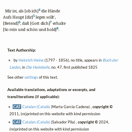
4
  Mir ist, als [ob ich]
 die Hände

5
Aufs Haupt [dir]
 legen sollt',

6
7
[Betend]
, daß [Gott dich]
 erhalte

8
[So rein und schön und hold]
.
Text Authorship:
by
Heinrich Heine
(1797 - 1856), no title, appears in
Buch der
Lieder
, in
Die Heimkehr
, no. 47, first published 1825
See other
settings
of this text.
Available translations, adaptations or excerpts, and
transliterations (if applicable):
CAT
Catalan (Català)
(Marta Garcia Cadena) ,
copyright ©
2011, (re)printed on this website with kind permission
CAT
Catalan (Català)
(Salvador Pila) ,
copyright ©
2024,
(re)printed on this website with kind permission