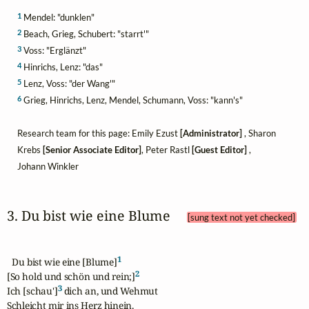
1
Mendel: "dunklen"
2
Beach, Grieg, Schubert: "starrt'"
3
Voss: "Erglänzt"
4
Hinrichs, Lenz: "das"
5
Lenz, Voss: "der Wang'"
6
Grieg, Hinrichs, Lenz, Mendel, Schumann, Voss: "kann's"
Research team for this page: Emily Ezust
[Administrator]
, Sharon
Krebs
[Senior Associate Editor]
, Peter Rastl
[Guest Editor]
,
Johann Winkler
3. Du bist wie eine Blume 
[sung text not yet checked]
1
  Du bist wie eine [Blume]
2
[So hold und schön und rein;]
3
Ich [schau']
 dich an, und Wehmut

Schleicht mir ins Herz hinein.
