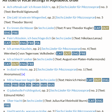
Ach oftmals sah' ich Rosen blüh'n
, op. 2 (
Sechs Lieder für Mezzosopran
) no. 3
(Text: Berthold Sigismund)
Die Lieb' ist wie ein Wiegenlied
, op. 2 (
Sechs Lieder für Mezzosopran
) no. 5
(Text: Theodor Storm)
Es rinnen die Wasser
(in
Sechs Lieder
) (Text: Franz Theodor Kugler)
CAT
DUT
ENG
FRE
Fein's Rösslein, ich beschlage dich
(in
Sechs Lieder
) (Text: Nikolaus Lenau)
CAT
DUT
ENG
FRE
ITA
Ich armes Käuzlein
, op. 2 (
Sechs Lieder für Mezzosopran
) no. 4 (Text:
Wernher[r] von Tegernsee; Volkslieder )
CAT
DUT
ENG
FRE
Ich schleich' umher
(in
Sechs Lieder
) (Text: August von Platen-Hallermünde)
CAT
DUT
ENG
FRE
In düst're Weite
, op. 2 (
Sechs Lieder für Mezzosopran
) no. 1 (Text:
Anonymous)
[x]
Mit schwarzen Segeln
(in
Sechs Lieder
) (Text: Heinrich Heine)
CAT
DUT
ENG
ENG
FRE
ITA
ITA
POR
RUS
RUS
O jubelvolle Frühlingslust
, op. 2 (
Sechs Lieder für Mezzosopran
) no. 2 (Text:
Edmund Höfer)
Über Nacht
(in
Sechs Lieder
) (Text: Julius Karl Reinhold Sturm)
CAT
ENG
FRE
Und fragst du, warum so trübe
, op. 2 (
Sechs Lieder für Mezzosopran
) no. 6