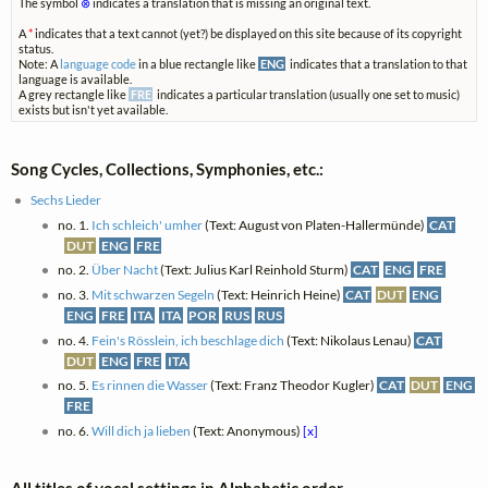
The symbol
⊗
indicates a translation that is missing an original text.
A
*
indicates that a text cannot (yet?) be displayed on this site because of its copyright
status.
Note: A
language code
in a blue rectangle like
ENG
indicates that a translation to that
language is available.
A grey rectangle like
FRE
indicates a particular translation (usually one set to music)
exists but isn't yet available.
Song Cycles, Collections, Symphonies, etc.:
Sechs Lieder
no. 1.
Ich schleich' umher
(Text: August von Platen-Hallermünde)
CAT
DUT
ENG
FRE
no. 2.
Über Nacht
(Text: Julius Karl Reinhold Sturm)
CAT
ENG
FRE
no. 3.
Mit schwarzen Segeln
(Text: Heinrich Heine)
CAT
DUT
ENG
ENG
FRE
ITA
ITA
POR
RUS
RUS
no. 4.
Fein's Rösslein, ich beschlage dich
(Text: Nikolaus Lenau)
CAT
DUT
ENG
FRE
ITA
no. 5.
Es rinnen die Wasser
(Text: Franz Theodor Kugler)
CAT
DUT
ENG
FRE
no. 6.
Will dich ja lieben
(Text: Anonymous)
[x]
All titles of vocal settings in Alphabetic order