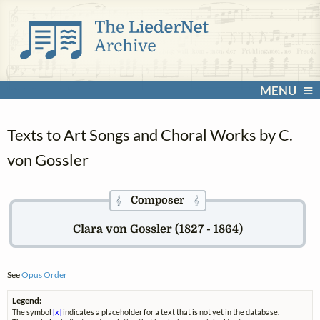
MENU
Texts to Art Songs and Choral Works by C.
von Gossler
Composer
𝄞
𝄞
Clara von Gossler (1827 - 1864)
See
Opus Order
Legend:
The symbol
[x]
indicates a placeholder for a text that is not yet in the database.