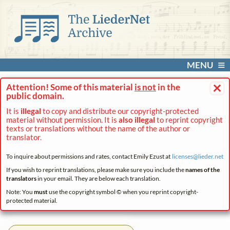
MENU
×
Attention! Some of this material
is not
in the
public domain.
It is
illegal
to copy and distribute our copyright-protected
material without permission. It is
also illegal
to reprint copyright
texts or translations without the name of the author or
translator.
To inquire about permissions and rates, contact Emily Ezust at
licenses@
lieder.
net
If you wish to reprint translations, please make sure you include the
names of the
translators
in your email. They are below each translation.
Note: You
must
use the copyright symbol © when you reprint copyright-
protected material.