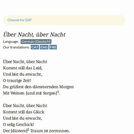
Choose for Diff
Über Nacht, über Nacht
Language:
German (Deutsch)
Our translations:
CAT
ENG
FRE
Über Nacht, über Nacht

Kommt still das Leid,

Und bist du erwacht,

O traurige Zeit!

Du grüßest den dämmernden Morgen

1
Mit Weinen [und mit Sorgen]
.

Über Nacht, über Nacht

Kommt still das Glück

Und bist du erwacht,

O selig Geschick!

2
Der [düstere]
 Traum ist zerronnen,
