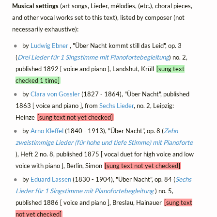
Musical settings
(art songs, Lieder, mélodies, (etc.), choral pieces,
and other vocal works set to this text), listed by composer (not
necessarily exhaustive):
by
Ludwig Ebner
, "Über Nacht kommt still das Leid", op. 3
(
Drei Lieder für 1 Singstimme mit Pianofortebegleitung
) no. 2,
published 1892 [ voice and piano ], Landshut, Krüll
[sung text
checked 1 time]
by
Clara von Gossler
(1827 - 1864), "Über Nacht", published
1863 [ voice and piano ], from
Sechs Lieder
, no. 2, Leipzig:
Heinze
[sung text not yet checked]
by
Arno Kleffel
(1840 - 1913), "Über Nacht", op. 8 (
Zehn
zweistimmige Lieder (für hohe und tiefe Stimme) mit Pianoforte
), Heft 2 no. 8, published 1875 [ vocal duet for high voice and low
voice with piano ], Berlin, Simon
[sung text not yet checked]
by
Eduard Lassen
(1830 - 1904), "Über Nacht", op. 84 (
Sechs
Lieder für 1 Singstimme mit Pianofortebegleitung
) no. 5,
published 1886 [ voice and piano ], Breslau, Hainauer
[sung text
not yet checked]