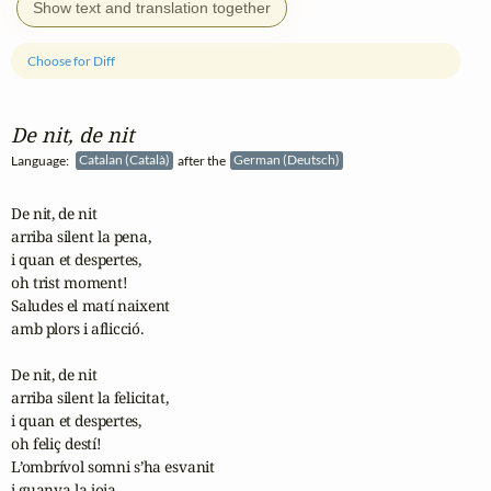
Show text and translation together
Choose for Diff
De nit, de nit
Language:
Catalan (Català)
after the
German (Deutsch)
De nit, de nit

arriba silent la pena,

i quan et despertes,

oh trist moment!

Saludes el matí naixent

amb plors i aflicció.

De nit, de nit

arriba silent la felicitat,

i quan et despertes,

oh feliç destí!

L’ombrívol somni s’ha esvanit

i guanya la joia.
