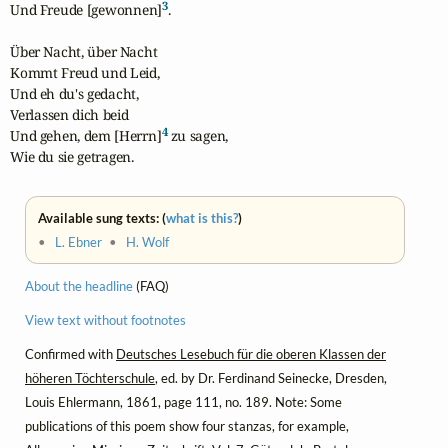
3
Und Freude [gewonnen]
.

Über Nacht, über Nacht

Kommt Freud und Leid,

Und eh du's gedacht,

Verlassen dich beid

4
Und gehen, dem [Herrn]
 zu sagen,

Wie du sie getragen.
Available sung texts: (
what is this?
)
•
L. Ebner
•
H. Wolf
About the headline
(FAQ)
View text without footnotes
Confirmed with
Deutsches Lesebuch für die oberen Klassen der
höheren Töchterschule
, ed. by Dr. Ferdinand Seinecke, Dresden,
Louis Ehlermann, 1861, page 111, no. 189. Note: Some
publications of this poem show four stanzas, for example,