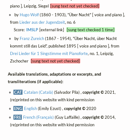
piano ], Leipzig, Siegel
[sung text not yet checked]
by
Hugo Wolf
(1860 - 1903), "Über Nacht" [ voice and piano ],
from
Lieder aus der Jugendzeit
, no. 6
Score:
IMSLP
[external link]
[sung text checked 1 time]
by
Franz Zureich
(1867 - 1954), "Über Nacht, über Nacht
kommt still das Leid", published 1895 [ voice and piano ], from
Drei Lieder für 1 Singstimme mit Pianoforte
, no. 1, Leipzig,
Zschocher
[sung text not yet checked]
Available translations, adaptations or excerpts, and
transliterations (if applicable):
CAT
Catalan (Català)
(Salvador Pila) ,
copyright ©
2021,
(re)printed on this website with kind permission
ENG
English
(Emily Ezust) ,
copyright ©
2020
FRE
French (Français)
(Guy Laffaille) ,
copyright ©
2014,
(re)printed on this website with kind permission