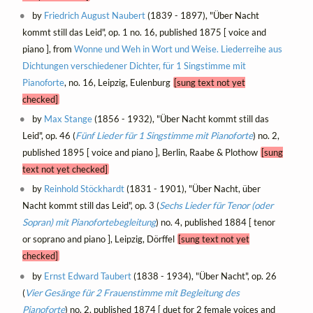
by
Friedrich August Naubert
(1839 - 1897), "Über Nacht
kommt still das Leid", op. 1 no. 16, published 1875 [ voice and
piano ], from
Wonne und Weh in Wort und Weise. Liederreihe aus
Dichtungen verschiedener Dichter, für 1 Singstimme mit
Pianoforte
, no. 16, Leipzig, Eulenburg
[sung text not yet
checked]
by
Max Stange
(1856 - 1932), "Über Nacht kommt still das
Leid", op. 46 (
Fünf Lieder für 1 Singstimme mit Pianoforte
) no. 2,
published 1895 [ voice and piano ], Berlin, Raabe & Plothow
[sung
text not yet checked]
by
Reinhold Stöckhardt
(1831 - 1901), "Über Nacht, über
Nacht kommt still das Leid", op. 3 (
Sechs Lieder für Tenor (oder
Sopran) mit Pianofortebegleitung
) no. 4, published 1884 [ tenor
or soprano and piano ], Leipzig, Dörffel
[sung text not yet
checked]
by
Ernst Edward Taubert
(1838 - 1934), "Über Nacht", op. 26
(
Vier Gesänge für 2 Frauenstimme mit Begleitung des
Pianoforte
) no. 2, published 1874 [ duet for 2 female voices and