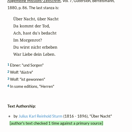
Allgemeine Missions-Zeitschrift
, Vol. 7, Gütersloh, Bertelsmann,
1880, p. 86. The last stanza is:
Über Nacht, über Nacht

Da kommt der Tod,

Ach, hast du's bedacht

Im Morgenrot?

Du wirst nicht erbeben

War Liebe dein Leben.
1
Ebner: "und Sorgen"
2
Wolf: "düstre"
3
Wolf: "ist gewonnen"
4
In some editions, "Herren"
Text Authorship:
by
Julius Karl Reinhold Sturm
(1816 - 1896), "Über Nacht"
[author's text checked 1 time against a primary source]