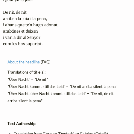
De nit, de nit

arriben la joia i la pena,

i abans que te’n hagis adonat,

ambdues et deixen

i van a dir al Senyor

com les has suportat.
About the headline
(FAQ)
Translations of title(s):
"Über Nacht" = "De nit"
"Über Nacht kommt still das Leid" = "De nit arriba silent la pena"
"Über Nacht, über Nacht kommt still das Leid" = "De nit, de nit
arriba silent la pena"
Text Authorship:
Translation from German (Deutsch) to Catalan (Català)