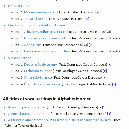
Duas canções
no. 1.
Menina, minha menina
(Text: Gustavo Barroso)
[x]
no. 2.
Trovas de amigo
(Text: Gustavo Barroso)
[x]
Quatro miniaturas de Adelmar Tavares
no. 1.
A luz desse olhar tristonho
(Text: Adelmar Tavares da Silva)
no. 2.
Não chega bem ao meu ombro
(Text: Adelmar Tavares da Silva)
[x]
no. 3.
Ando triste
(Text: Adelmar Tavares da Silva)
[x]
no. 4.
Dei-te os sonhos de minh'alma
(Text: Adelmar Tavares da Silva)
[x]
Viola de Lereno
no. 1.
Declaração de Lereno
(Text: Domingos Caldas Barbosa)
[x]
no. 2.
Efeitos da saudade
(Text: Domingos Caldas Barbosa)
[x]
no. 3.
Amar não é brinco
(Text: Domingos Caldas Barbosa)
[x]
no. 4.
É bem feito, torne a amar
(Text: Domingos Caldas Barbosa)
[x]
All titles of vocal settings in Alphabetic order
Acalanto para minha mãe
(Text: Rossine Camargo Guarnieri)
[x]
*
Alguém bateu à minha porta
(Text: Maria José V. Homem de Mello)
[x]
*
A luz desse olhar tristonho
(in
Quatro miniaturas de Adelmar Tavares
) (Text:
Adelmar Tavares da Silva)