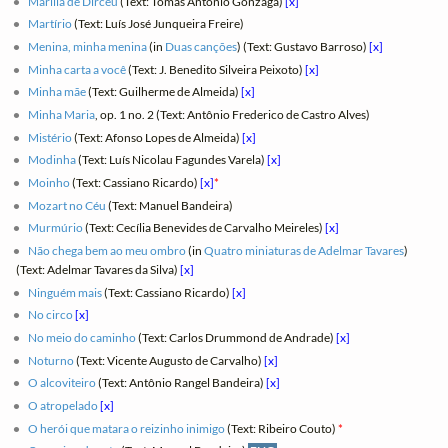
Marília de Dirceu
(Text: Tomás Antônio Gonzaga)
[x]
Martírio
(Text: Luís José Junqueira Freire)
Menina, minha menina
(in
Duas canções
) (Text: Gustavo Barroso)
[x]
Minha carta a você
(Text: J. Benedito Silveira Peixoto)
[x]
Minha mãe
(Text: Guilherme de Almeida)
[x]
Minha Maria
, op. 1 no. 2 (Text: Antônio Frederico de Castro Alves)
Mistério
(Text: Afonso Lopes de Almeida)
[x]
Modinha
(Text: Luís Nicolau Fagundes Varela)
[x]
Moinho
(Text: Cassiano Ricardo)
[x]
*
Mozart no Céu
(Text: Manuel Bandeira)
Murmúrio
(Text: Cecília Benevides de Carvalho Meireles)
[x]
Não chega bem ao meu ombro
(in
Quatro miniaturas de Adelmar Tavares
)
(Text: Adelmar Tavares da Silva)
[x]
Ninguém mais
(Text: Cassiano Ricardo)
[x]
No circo
[x]
No meio do caminho
(Text: Carlos Drummond de Andrade)
[x]
Noturno
(Text: Vicente Augusto de Carvalho)
[x]
O alcoviteiro
(Text: Antônio Rangel Bandeira)
[x]
O atropelado
[x]
O herói que matara o reizinho inimigo
(Text: Ribeiro Couto)
*