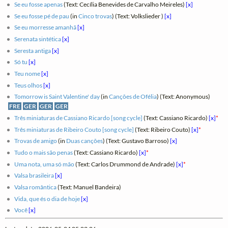
Se eu fosse apenas
(Text: Cecília Benevides de Carvalho Meireles)
[x]
Se eu fosse pé de pau
(in
Cinco trovas
) (Text: Volkslieder )
[x]
Se eu morresse amanhã
[x]
Serenata sintética
[x]
Seresta antiga
[x]
Só tu
[x]
Teu nome
[x]
Teus olhos
[x]
Tomorrow is Saint Valentine' day
(in
Canções de Ofélia
) (Text: Anonymous)
FRE
GER
GER
GER
Três miniaturas de Cassiano Ricardo [song cycle]
(Text: Cassiano Ricardo)
[x]
*
Três miniaturas de Ribeiro Couto [song cycle]
(Text: Ribeiro Couto)
[x]
*
Trovas de amigo
(in
Duas canções
) (Text: Gustavo Barroso)
[x]
Tudo o mais são penas
(Text: Cassiano Ricardo)
[x]
*
Uma nota, uma só mão
(Text: Carlos Drummond de Andrade)
[x]
*
Valsa brasileira
[x]
Valsa romântica
(Text: Manuel Bandeira)
Vida, que és o dia de hoje
[x]
Você
[x]