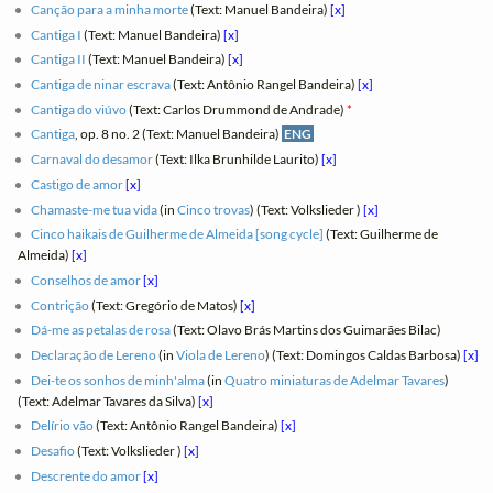
Canção para a minha morte
(Text: Manuel Bandeira)
[x]
Cantiga I
(Text: Manuel Bandeira)
[x]
Cantiga II
(Text: Manuel Bandeira)
[x]
Cantiga de ninar escrava
(Text: Antônio Rangel Bandeira)
[x]
Cantiga do viúvo
(Text: Carlos Drummond de Andrade)
*
Cantiga
, op. 8 no. 2 (Text: Manuel Bandeira)
ENG
Carnaval do desamor
(Text: Ilka Brunhilde Laurito)
[x]
Castigo de amor
[x]
Chamaste-me tua vida
(in
Cinco trovas
) (Text: Volkslieder )
[x]
Cinco haikais de Guilherme de Almeida [song cycle]
(Text: Guilherme de
Almeida)
[x]
Conselhos de amor
[x]
Contrição
(Text: Gregório de Matos)
[x]
Dá-me as petalas de rosa
(Text: Olavo Brás Martins dos Guimarães Bilac)
Declaração de Lereno
(in
Viola de Lereno
) (Text: Domingos Caldas Barbosa)
[x]
Dei-te os sonhos de minh'alma
(in
Quatro miniaturas de Adelmar Tavares
)
(Text: Adelmar Tavares da Silva)
[x]
Delírio vão
(Text: Antônio Rangel Bandeira)
[x]
Desafio
(Text: Volkslieder )
[x]
Descrente do amor
[x]