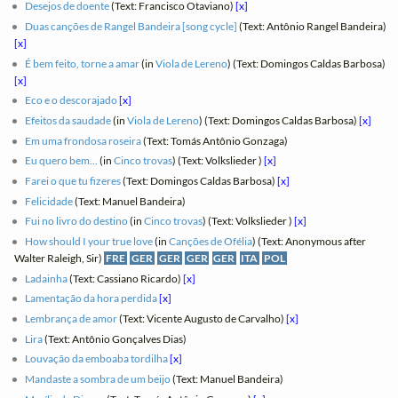
Desejos de doente
(Text: Francisco Otaviano)
[x]
Duas canções de Rangel Bandeira [song cycle]
(Text: Antônio Rangel Bandeira)
[x]
É bem feito, torne a amar
(in
Viola de Lereno
) (Text: Domingos Caldas Barbosa)
[x]
Eco e o descorajado
[x]
Efeitos da saudade
(in
Viola de Lereno
) (Text: Domingos Caldas Barbosa)
[x]
Em uma frondosa roseira
(Text: Tomás Antônio Gonzaga)
Eu quero bem...
(in
Cinco trovas
) (Text: Volkslieder )
[x]
Farei o que tu fizeres
(Text: Domingos Caldas Barbosa)
[x]
Felicidade
(Text: Manuel Bandeira)
Fui no livro do destino
(in
Cinco trovas
) (Text: Volkslieder )
[x]
How should I your true love
(in
Canções de Ofélia
) (Text: Anonymous after
Walter Raleigh, Sir)
FRE
GER
GER
GER
GER
ITA
POL
Ladainha
(Text: Cassiano Ricardo)
[x]
Lamentação da hora perdida
[x]
Lembrança de amor
(Text: Vicente Augusto de Carvalho)
[x]
Lira
(Text: Antônio Gonçalves Dias)
Louvação da emboaba tordilha
[x]
Mandaste a sombra de um beijo
(Text: Manuel Bandeira)