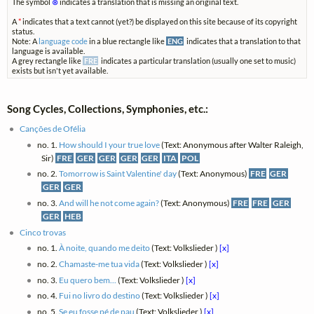
The symbol
⊗
indicates a translation that is missing an original text.
A
*
indicates that a text cannot (yet?) be displayed on this site because of its copyright
status.
Note: A
language code
in a blue rectangle like
ENG
indicates that a translation to that
language is available.
A grey rectangle like
FRE
indicates a particular translation (usually one set to music)
exists but isn't yet available.
Song Cycles, Collections, Symphonies, etc.:
Canções de Ofélia
no. 1.
How should I your true love
(Text: Anonymous after Walter Raleigh,
Sir)
FRE
GER
GER
GER
GER
ITA
POL
no. 2.
Tomorrow is Saint Valentine' day
(Text: Anonymous)
FRE
GER
GER
GER
no. 3.
And will he not come again?
(Text: Anonymous)
FRE
FRE
GER
GER
HEB
Cinco trovas
no. 1.
À noite, quando me deito
(Text: Volkslieder )
[x]
no. 2.
Chamaste-me tua vida
(Text: Volkslieder )
[x]
no. 3.
Eu quero bem...
(Text: Volkslieder )
[x]
no. 4.
Fui no livro do destino
(Text: Volkslieder )
[x]
no. 5.
Se eu fosse pé de pau
(Text: Volkslieder )
[x]