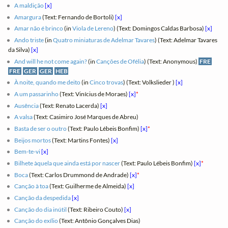
A maldição
[x]
Amargura
(Text: Fernando de Bortoli)
[x]
Amar não é brinco
(in
Viola de Lereno
) (Text: Domingos Caldas Barbosa)
[x]
Ando triste
(in
Quatro miniaturas de Adelmar Tavares
) (Text: Adelmar Tavares
da Silva)
[x]
And will he not come again?
(in
Canções de Ofélia
) (Text: Anonymous)
FRE
FRE
GER
GER
HEB
À noite, quando me deito
(in
Cinco trovas
) (Text: Volkslieder )
[x]
A um passarinho
(Text: Vinícius de Moraes)
[x]
*
Ausência
(Text: Renato Lacerda)
[x]
A valsa
(Text: Casimiro José Marques de Abreu)
Basta de ser o outro
(Text: Paulo Lébeis Bonfim)
[x]
*
Beijos mortos
(Text: Martins Fontes)
[x]
Bem-te-vi
[x]
Bilhete àquela que ainda está por nascer
(Text: Paulo Lébeis Bonfim)
[x]
*
Boca
(Text: Carlos Drummond de Andrade)
[x]
*
Canção à toa
(Text: Guilherme de Almeida)
[x]
Canção da despedida
[x]
Canção do dia inútil
(Text: Ribeiro Couto)
[x]
Canção do exílio
(Text: Antônio Gonçalves Dias)