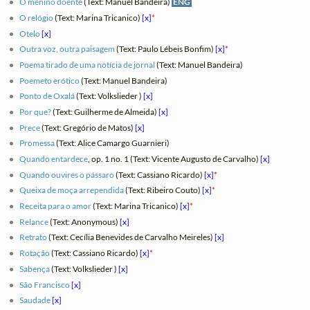
O menino doente
(Text: Manuel Bandeira)
ENG
O relógio
(Text: Marina Tricanico)
[x]
*
Otelo
[x]
Outra voz, outra paisagem
(Text: Paulo Lébeis Bonfim)
[x]
*
Poema tirado de uma notícia de jornal
(Text: Manuel Bandeira)
Poemeto erótico
(Text: Manuel Bandeira)
Ponto de Oxalá
(Text: Volkslieder )
[x]
Por que?
(Text: Guilherme de Almeida)
[x]
Prece
(Text: Gregório de Matos)
[x]
Promessa
(Text: Alice Camargo Guarnieri)
Quando entardece
, op. 1 no. 1 (Text: Vicente Augusto de Carvalho)
[x]
Quando ouvires o pássaro
(Text: Cassiano Ricardo)
[x]
*
Queixa de moça arrependida
(Text: Ribeiro Couto)
[x]
*
Receita para o amor
(Text: Marina Tricanico)
[x]
*
Relance
(Text: Anonymous)
[x]
Retrato
(Text: Cecília Benevides de Carvalho Meireles)
[x]
Rotação
(Text: Cassiano Ricardo)
[x]
*
Sabença
(Text: Volkslieder )
[x]
São Francisco
[x]
Saudade
[x]