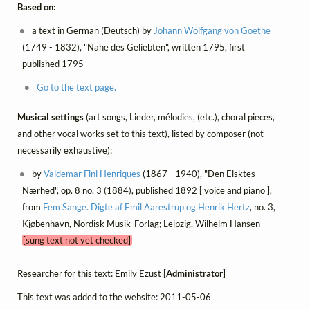
Based on:
a text in German (Deutsch) by
Johann Wolfgang von Goethe
(1749 - 1832), "Nähe des Geliebten", written 1795, first
published 1795
Go to the text page.
Musical settings
(art songs, Lieder, mélodies, (etc.), choral pieces,
and other vocal works set to this text), listed by composer (not
necessarily exhaustive):
by
Valdemar Fini Henriques
(1867 - 1940), "Den Elsktes
Nærhed", op. 8 no. 3 (1884), published 1892 [ voice and piano ],
from
Fem Sange. Digte af Emil Aarestrup og Henrik Hertz
, no. 3,
Kjøbenhavn, Nordisk Musik-Forlag; Leipzig, Wilhelm Hansen
[sung text not yet checked]
Researcher for this text: Emily Ezust [
Administrator
]
This text was added to the website: 2011-05-06