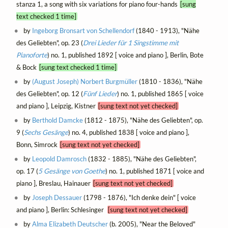
stanza 1, a song with six variations for piano four-hands
[sung
text checked 1 time]
by
Ingeborg Bronsart von Schellendorf
(1840 - 1913), "Nähe
des Geliebten", op. 23 (
Drei Lieder für 1 Singstimme mit
Pianoforte
) no. 1, published 1892 [ voice and piano ], Berlin, Bote
& Bock
[sung text checked 1 time]
by
(August Joseph) Norbert Burgmüller
(1810 - 1836), "Nähe
des Geliebten", op. 12 (
Fünf Lieder
) no. 1, published 1865 [ voice
and piano ], Leipzig, Kistner
[sung text not yet checked]
by
Berthold Damcke
(1812 - 1875), "Nähe des Geliebten", op.
9 (
Sechs Gesänge
) no. 4, published 1838 [ voice and piano ],
Bonn, Simrock
[sung text not yet checked]
by
Leopold Damrosch
(1832 - 1885), "Nähe des Geliebten",
op. 17 (
5 Gesänge von Goethe
) no. 1, published 1871 [ voice and
piano ], Breslau, Hainauer
[sung text not yet checked]
by
Joseph Dessauer
(1798 - 1876), "Ich denke dein" [ voice
and piano ], Berlin: Schlesinger
[sung text not yet checked]
by
Alma Elizabeth Deutscher
(b. 2005), "Near the Beloved"