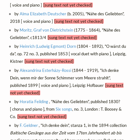
[ voice and piano ]
[sung text not yet checked]
by
Alma Elizabeth Deutscher
(b. 2005), "Nähe des Geliebten",
2018 [ voice and piano ]
[sung text not yet checked]
by
Moritz, Graf von Dietrichstein
(1775 - 1864), "Nähe des
Geliebten", c1813/4
[sung text not yet checked]
by
Heinrich (Ludwig Egmont) Dorn
(1804 - 1892), "O wärst du
da", op. 72 no. 3, published 1853 [ vocal duet with piano ], Leipzig,
Kistner
[sung text not yet checked]
by
Alexandrina Esterházy-Rossi
(1844 - 1919), "Ich denke
Dein, wenn mir der Sonne Schimmer vom Meere strahlt",
published 1899 [ voice and piano ], Leipzig: Hofbauer
[sung text
not yet checked]
by
Horatia Feilding
, "Nähe des Geliebten", published 1830?
[ chorus and piano ], from
Six songs
, no. 3, London : T. Boosey &
Co.
[sung text not yet checked]
by
F. Geldner
, "Ich denke dein", stanza 1, in the 1894 collection
Baltische Gesänge aus der Zeit vom 17ten Jahrhundert ab bis