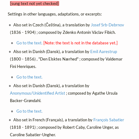
[sung text not yet checked]
Settings in other languages, adaptations, or excerpts:
Also set in Czech (Čeština), a translation by
Josef Srb-Debrnov
(1836 - 1904) ; composed by Zdenko Antonín Václav Fibich.
Go to the text.
[Note: the text is not in the database yet.]
Also set in Danish (Dansk), a translation by
Emil Aarestrup
(1800 - 1856) , "Den Elsktes Nærhed" ; composed by Valdemar
Fini Henriques.
Go to the text.
Also set in Danish (Dansk), a translation by
Anonymous/Unidentified Artist
; composed by Agathe Ursula
Backer-Grøndahl.
Go to the text.
Also set in French (Français), a translation by
François Sabatier
(1818 - 1891) ; composed by Robert Caby, Caroline Unger, as
Caroline Sabatier-Ungher.