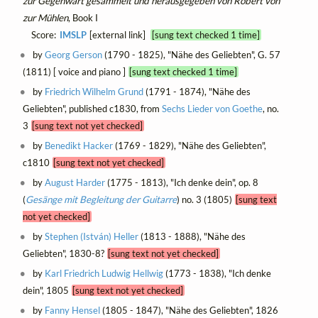
zur Gegenwart gesammelt und herausgegeben von Robert von
zur Mühlen
, Book I
Score:
IMSLP
[external link]
[sung text checked 1 time]
by
Georg Gerson
(1790 - 1825), "Nähe des Geliebten", G. 57
(1811) [ voice and piano ]
[sung text checked 1 time]
by
Friedrich Wilhelm Grund
(1791 - 1874), "Nähe des
Geliebten", published c1830, from
Sechs Lieder von Goethe
, no.
3
[sung text not yet checked]
by
Benedikt Hacker
(1769 - 1829), "Nähe des Geliebten",
c1810
[sung text not yet checked]
by
August Harder
(1775 - 1813), "Ich denke dein", op. 8
(
Gesänge mit Begleitung der Guitarre
) no. 3 (1805)
[sung text
not yet checked]
by
Stephen (István) Heller
(1813 - 1888), "Nähe des
Geliebten", 1830-8?
[sung text not yet checked]
by
Karl Friedrich Ludwig Hellwig
(1773 - 1838), "Ich denke
dein", 1805
[sung text not yet checked]
by
Fanny Hensel
(1805 - 1847), "Nähe des Geliebten", 1826