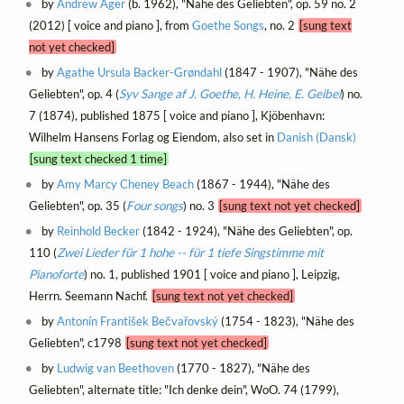
by
Andrew Ager
(b. 1962), "Nähe des Geliebten", op. 59 no. 2
(2012) [ voice and piano ], from
Goethe Songs
, no. 2
[sung text
not yet checked]
by
Agathe Ursula Backer-Grøndahl
(1847 - 1907), "Nähe des
Geliebten", op. 4 (
Syv Sange af J. Goethe, H. Heine, E. Geibel
) no.
7 (1874), published 1875 [ voice and piano ], Kjöbenhavn:
Wilhelm Hansens Forlag og Eiendom, also set in
Danish (Dansk)
[sung text checked 1 time]
by
Amy Marcy Cheney Beach
(1867 - 1944), "Nähe des
Geliebten", op. 35 (
Four songs
) no. 3
[sung text not yet checked]
by
Reinhold Becker
(1842 - 1924), "Nähe des Geliebten", op.
110 (
Zwei Lieder für 1 hohe -- für 1 tiefe Singstimme mit
Pianoforte
) no. 1, published 1901 [ voice and piano ], Leipzig,
Herrn. Seemann Nachf.
[sung text not yet checked]
by
Antonín František Bečvařovský
(1754 - 1823), "Nähe des
Geliebten", c1798
[sung text not yet checked]
by
Ludwig van Beethoven
(1770 - 1827), "Nähe des
Geliebten", alternate title: "Ich denke dein", WoO. 74 (1799),