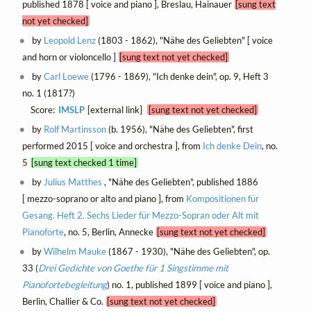
published 1878 [ voice and piano ], Breslau, Hainauer
[sung text
not yet checked]
by
Leopold Lenz
(1803 - 1862), "Nähe des Geliebten" [ voice
and horn or violoncello ]
[sung text not yet checked]
by
Carl Loewe
(1796 - 1869), "Ich denke dein", op. 9, Heft 3
no. 1 (1817?)
Score:
IMSLP
[external link]
[sung text not yet checked]
by
Rolf Martinsson
(b. 1956), "Nähe des Geliebten", first
performed 2015 [ voice and orchestra ], from
Ich denke Dein
, no.
5
[sung text checked 1 time]
by
Julius Matthes
, "Nähe des Geliebten", published 1886
[ mezzo-soprano or alto and piano ], from
Kompositionen für
Gesang. Heft 2. Sechs Lieder für Mezzo-Sopran oder Alt mit
Pianoforte
, no. 5, Berlin, Annecke
[sung text not yet checked]
by
Wilhelm Mauke
(1867 - 1930), "Nähe des Geliebten", op.
33 (
Drei Gedichte von Goethe für 1 Singstimme mit
Pianofortebegleitung
) no. 1, published 1899 [ voice and piano ],
Berlin, Challier & Co.
[sung text not yet checked]