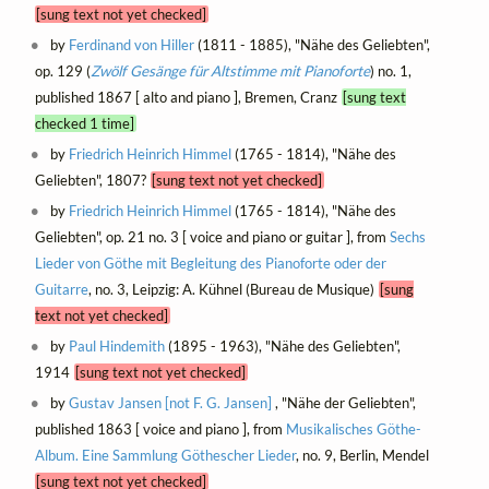
[sung text not yet checked]
by
Ferdinand von Hiller
(1811 - 1885), "Nähe des Geliebten",
op. 129 (
Zwölf Gesänge für Altstimme mit Pianoforte
) no. 1,
published 1867 [ alto and piano ], Bremen, Cranz
[sung text
checked 1 time]
by
Friedrich Heinrich Himmel
(1765 - 1814), "Nähe des
Geliebten", 1807?
[sung text not yet checked]
by
Friedrich Heinrich Himmel
(1765 - 1814), "Nähe des
Geliebten", op. 21 no. 3 [ voice and piano or guitar ], from
Sechs
Lieder von Göthe mit Begleitung des Pianoforte oder der
Guitarre
, no. 3, Leipzig: A. Kühnel (Bureau de Musique)
[sung
text not yet checked]
by
Paul Hindemith
(1895 - 1963), "Nähe des Geliebten",
1914
[sung text not yet checked]
by
Gustav Jansen [not F. G. Jansen]
, "Nähe der Geliebten",
published 1863 [ voice and piano ], from
Musikalisches Göthe-
Album. Eine Sammlung Göthescher Lieder
, no. 9, Berlin, Mendel
[sung text not yet checked]