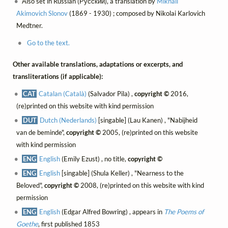
Also set in Russian (Русский), a translation by
Mikhail
Akimovich Slonov
(1869 - 1930) ; composed by Nikolai Karlovich
Medtner.
Go to the text.
Other available translations, adaptations or excerpts, and
transliterations (if applicable):
CAT
Catalan (Català)
(Salvador Pila) ,
copyright ©
2016,
(re)printed on this website with kind permission
DUT
Dutch (Nederlands)
[singable] (Lau Kanen) , "Nabijheid
van de beminde",
copyright ©
2005, (re)printed on this website
with kind permission
ENG
English
(Emily Ezust) , no title,
copyright ©
ENG
English
[singable] (Shula Keller) , "Nearness to the
Beloved",
copyright ©
2008, (re)printed on this website with kind
permission
ENG
English
(Edgar Alfred Bowring) , appears in
The Poems of
Goethe
, first published 1853