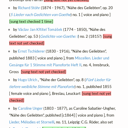
by
Richard Stöhr
(1874 - 1967), "Nähe des Geliebten", op. 20
(
5 Lieder nach Gedichten von Goethe
) no. 1 [ voice and piano ]
[sung text checked 1 time]
by
Václav Jan Křtitel Tomášek
(1774 - 1850), "Nähe des
Geliebten", op. 53 (
Gedichte von Goethe: I
) no. 2 (1815?)
[sung
text not yet checked]
by
Ernst Tschiderer
(1830 - 1916), "Nähe des Geliebten",
published 1883 [ voice and piano ], from
Miscellen. Lieder und
Gesänge für 1 Stimme mit Pianoforte Heft II
, no. 4, Innsbruck,
Gross
[sung text not yet checked]
by
Hugo Ulrich
, "Nähe der Geliebten", op. 8 (
Fünf Lieder für
tiefere weibliche Stimme mit Pianoforte
) no. 1, published 1855
[ female voice and piano ], Breslau, Leuckart
[sung text not yet
checked]
by
Caroline Unger
(1803 - 1877), as Caroline Sabatier-Ungher,
"Nähe des Geliebten", published [c1864] [ voice and piano ], from
Lieder, Mélodies et Stornelli
, no. 11, Leipzig: C.G. Röder, also set