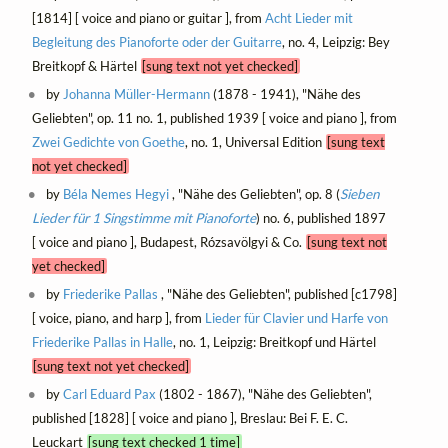
[1814] [ voice and piano or guitar ], from
Acht Lieder mit
Begleitung des Pianoforte oder der Guitarre
, no. 4, Leipzig: Bey
Breitkopf & Härtel
[sung text not yet checked]
by
Johanna Müller-Hermann
(1878 - 1941), "Nähe des
Geliebten", op. 11 no. 1, published 1939 [ voice and piano ], from
Zwei Gedichte von Goethe
, no. 1, Universal Edition
[sung text
not yet checked]
by
Béla Nemes Hegyi
, "Nähe des Geliebten", op. 8 (
Sieben
Lieder für 1 Singstimme mit Pianoforte
) no. 6, published 1897
[ voice and piano ], Budapest, Rózsavölgyi & Co.
[sung text not
yet checked]
by
Friederike Pallas
, "Nähe des Geliebten", published [c1798]
[ voice, piano, and harp ], from
Lieder für Clavier und Harfe von
Friederike Pallas in Halle
, no. 1, Leipzig: Breitkopf und Härtel
[sung text not yet checked]
by
Carl Eduard Pax
(1802 - 1867), "Nähe des Geliebten",
published [1828] [ voice and piano ], Breslau: Bei F. E. C.
Leuckart
[sung text checked 1 time]