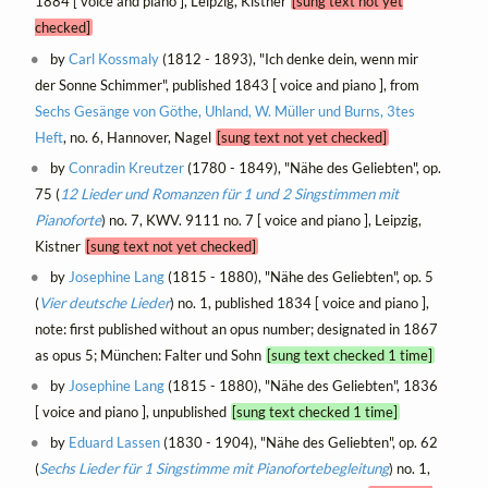
1884 [ voice and piano ], Leipzig, Kistner
[sung text not yet
checked]
by
Carl Kossmaly
(1812 - 1893), "Ich denke dein, wenn mir
der Sonne Schimmer", published 1843 [ voice and piano ], from
Sechs Gesänge von Göthe, Uhland, W. Müller und Burns, 3tes
Heft
, no. 6, Hannover, Nagel
[sung text not yet checked]
by
Conradin Kreutzer
(1780 - 1849), "Nähe des Geliebten", op.
75 (
12 Lieder und Romanzen für 1 und 2 Singstimmen mit
Pianoforte
) no. 7, KWV. 9111 no. 7 [ voice and piano ], Leipzig,
Kistner
[sung text not yet checked]
by
Josephine Lang
(1815 - 1880), "Nähe des Geliebten", op. 5
(
Vier deutsche Lieder
) no. 1, published 1834 [ voice and piano ],
note: first published without an opus number; designated in 1867
as opus 5; München: Falter und Sohn
[sung text checked 1 time]
by
Josephine Lang
(1815 - 1880), "Nähe des Geliebten", 1836
[ voice and piano ], unpublished
[sung text checked 1 time]
by
Eduard Lassen
(1830 - 1904), "Nähe des Geliebten", op. 62
(
Sechs Lieder für 1 Singstimme mit Pianofortebegleitung
) no. 1,