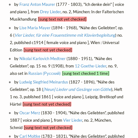
by
Franz Anton Maurer
(1777 - 1803), "Ich denke dein" [ voice
and piano ], from
Drey Lieder
, no. 2, München: In der Falterischen
Musikhandlung
[sung text not yet checked]
by
Lise Maria Mayer
(1894 - 1968), "Nähe des Geliebten", op.
6 (
Vier Lieder, für eine Frauenstimme mit Klavierbegleitung
) no.
2, published c1914 [ female voice and piano ], Wien : Universal
Edition
[sung text not yet checked]
by
Nikolai Karlovich Medtner
(1880 - 1951), "Nähe des
Geliebten", op. 15 no. 9 (1908), from
12 Goethe-Lieder
, no. 9,
also set in
Russian (Русский)
[sung text checked 1 time]
by
Ludwig Siegfried Meinardus
(1827 - 1896), "Nähe des
Geliebten", op. 18 (
[Neun] Lieder und Gesänge von Göthe
), Heft
1 no. 3, published 1861 [ voice and piano ], Leipzig, Breitkopf und
Härtel
[sung text not yet checked]
by
Oscar Merz
(1830 - 1904), "Nähe des Geliebten", published
1887 [ voice and piano ], from
Vier Lieder
, no. 2, München,
Schmid
[sung text not yet checked]
by
Carl Moltke
(1783 - 1831), "Nähe des Geliebten", published