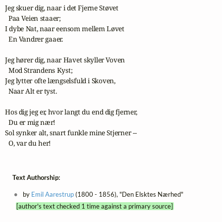
Jeg skuer dig, naar i det Fjerne Støvet

  Paa Veien staaer;

I dybe Nat, naar eensom mellem Løvet

  En Vandrer gaaer.

Jeg hører dig, naar Havet skyller Voven

  Mod Strandens Kyst;

Jeg lytter ofte længselsfuld i Skoven,

  Naar Alt er tyst.

Hos dig jeg er, hvor langt du end dig fjerner,

  Du er mig nær!

Sol synker alt, snart funkle mine Stjerner --

  O, var du her!
Text Authorship:
by
Emil Aarestrup
(1800 - 1856), "Den Elsktes Nærhed"
[author's text checked 1 time against a primary source]