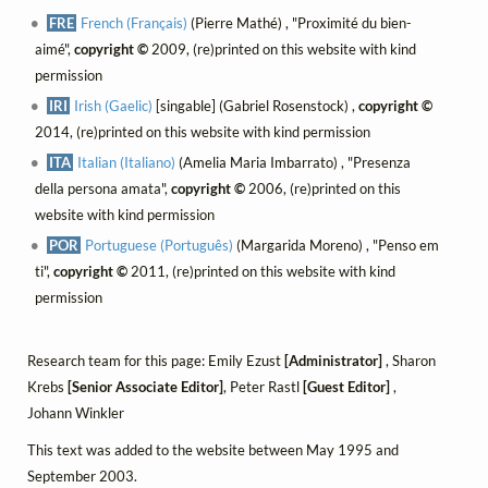
FRE
French (Français)
(Pierre Mathé) , "Proximité du bien-
aimé",
copyright ©
2009, (re)printed on this website with kind
permission
IRI
Irish (Gaelic)
[singable] (Gabriel Rosenstock) ,
copyright ©
2014, (re)printed on this website with kind permission
ITA
Italian (Italiano)
(Amelia Maria Imbarrato) , "Presenza
della persona amata",
copyright ©
2006, (re)printed on this
website with kind permission
POR
Portuguese (Português)
(Margarida Moreno) , "Penso em
ti",
copyright ©
2011, (re)printed on this website with kind
permission
Research team for this page: Emily Ezust
[Administrator]
, Sharon
Krebs
[Senior Associate Editor]
, Peter Rastl
[Guest Editor]
,
Johann Winkler
This text was added to the website between May 1995 and
September 2003.