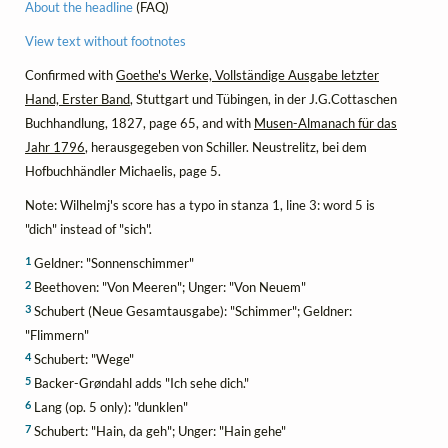
About the headline
(FAQ)
View text without footnotes
Confirmed with
Goethe's Werke, Vollständige Ausgabe letzter
Hand, Erster Band
, Stuttgart und Tübingen, in der J.G.Cottaschen
Buchhandlung, 1827, page 65, and with
Musen-Almanach für das
Jahr 1796
, herausgegeben von Schiller. Neustrelitz, bei dem
Hofbuchhändler Michaelis, page 5.
Note: Wilhelmj's score has a typo in stanza 1, line 3: word 5 is
"dich" instead of "sich".
1
Geldner: "Sonnenschimmer"
2
Beethoven: "Von Meeren"; Unger: "Von Neuem"
3
Schubert (Neue Gesamtausgabe): "Schimmer"; Geldner:
"Flimmern"
4
Schubert: "Wege"
5
Backer-Grøndahl adds "Ich sehe dich."
6
Lang (op. 5 only): "dunklen"
7
Schubert: "Hain, da geh"; Unger: "Hain gehe"