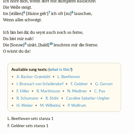
Ich höre dich, wenn dort mit dumpfem Rauschen

Die Welle steigt.

6
7
8
Im [stillen]
 [Haine geh']
 ich oft [zu]
 lauschen,

Wenn alles schweigt.

Ich bin bei dir, du seyst auch noch so ferne,

Du bist mir nah!

9
10
Die [Sonne]
 sinkt, [bald]
 leuchten mir die Sterne.

O wärst du da!
Available sung texts: (
what is this?
)
•
A. Backer-Grøndahl
•
L. Beethoven
•
I. Bronsart von Schellendorf
•
F. Geldner
•
G. Gerson
•
F. Hiller
•
R. Martinsson
•
N. Medtner
•
C. Pax
•
R. Schumann
•
R. Stöhr
•
Caroline Sabatier-Ungher
•
H. Weber
•
M. Wilhelmj
•
P. Wolfrum
L. Beethoven sets stanza 1
F. Geldner sets stanza 1