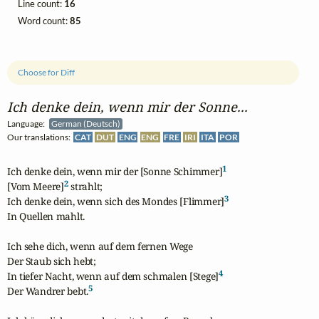
Line count:
16
Word count:
85
Choose for Diff
Ich denke dein, wenn mir der Sonne...
Language:
German (Deutsch)
Our translations:
CAT
DUT
ENG
ENG
FRE
IRI
ITA
POR
1
Ich denke dein, wenn mir der [Sonne Schimmer]
2
[Vom Meere]
 strahlt;

3
Ich denke dein, wenn sich des Mondes [Flimmer]
In Quellen mahlt.

Ich sehe dich, wenn auf dem fernen Wege

Der Staub sich hebt;

4
In tiefer Nacht, wenn auf dem schmalen [Stege]
5
Der Wandrer bebt.