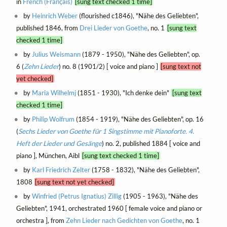
in
French (Français)
[sung text checked 1 time]
by
Heinrich Weber
(flourished c1846), "Nähe des Geliebten",
published 1846, from
Drei Lieder von Goethe
, no. 1
[sung text
checked 1 time]
by
Julius Weismann
(1879 - 1950), "Nähe des Geliebten", op.
6 (
Zehn Lieder
) no. 8 (1901/2) [ voice and piano ]
[sung text not
yet checked]
by
Maria Wilhelmj
(1851 - 1930), "Ich denke dein"
[sung text
checked 1 time]
by
Philip Wolfrum
(1854 - 1919), "Nähe des Geliebten", op. 16
(
Sechs Lieder von Goethe für 1 Singstimme mit Pianoforte. 4.
Heft der Lieder und Gesänge
) no. 2, published 1884 [ voice and
piano ], München, Aibl
[sung text checked 1 time]
by
Karl Friedrich Zelter
(1758 - 1832), "Nähe des Geliebten",
1808
[sung text not yet checked]
by
Winfried (Petrus Ignatius) Zillig
(1905 - 1963), "Nähe des
Geliebten", 1941, orchestrated 1960 [ female voice and piano or
orchestra ], from
Zehn Lieder nach Gedichten von Goethe
, no. 1