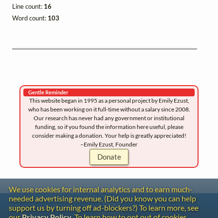
Line count:
16
Word count:
103
Gentle Reminder
This website began in 1995 as a personal project by Emily Ezust,
who has been working on it full-time without a salary since 2008.
Our research has never had any government or institutional
funding, so if you found the information here useful, please
consider making a donation. Your help is greatly appreciated!
–Emily Ezust, Founder
Donate
We use cookies for internal analytics and to earn much-
needed advertising revenue. (Did you know you can help
Contact
support us by turning off ad-blockers?) To learn more, see
Copyright
our
Privacy Policy
. To learn how to opt out of cookies,