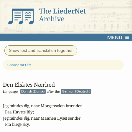
MENU
Show text and translation together
Choose for Diff
Den Elsktes Nærhed
Language:
Danish (Dansk)
after the
German (Deutsch)
Jeg mindes dig, naar Morgensolen brænder

  Paa Havets Bly;

Jeg mindes dig, naar Maanen Lyset sender

  Fra blege Sky.
