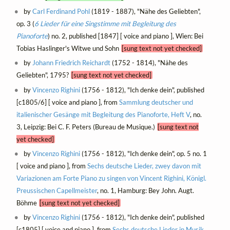
by
Carl Ferdinand Pohl
(1819 - 1887), "Nähe des Geliebten",
op. 3 (
6 Lieder für eine Singstimme mit Begleitung des
Pianoforte
) no. 2, published [1847] [ voice and piano ], Wien: Bei
Tobias Haslinger's Witwe und Sohn
[sung text not yet checked]
by
Johann Friedrich Reichardt
(1752 - 1814), "Nähe des
Geliebten", 1795?
[sung text not yet checked]
by
Vincenzo Righini
(1756 - 1812), "Ich denke dein", published
[c1805/6] [ voice and piano ], from
Sammlung deutscher und
italienischer Gesänge mit Begleitung des Pianoforte, Heft V
, no.
3, Leipzig: Bei C. F. Peters (Bureau de Musique.)
[sung text not
yet checked]
by
Vincenzo Righini
(1756 - 1812), "Ich denke dein", op. 5 no. 1
[ voice and piano ], from
Sechs deutsche Lieder, zwey davon mit
Variazionen am Forte Piano zu singen von Vincent Righini, Königl.
Preussischen Capellmeister
, no. 1, Hamburg: Bey John. Augt.
Böhme
[sung text not yet checked]
by
Vincenzo Righini
(1756 - 1812), "Ich denke dein", published
[c1805] [ voice and piano ], from
Sechs deutsche Lieder in Musik