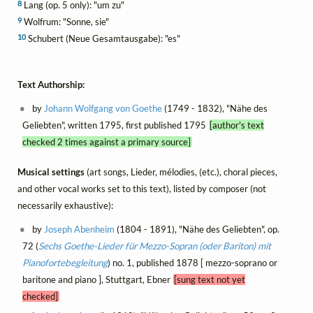
8
Lang (op. 5 only): "um zu"
9
Wolfrum: "Sonne, sie"
10
Schubert (Neue Gesamtausgabe): "es"
Text Authorship:
by
Johann Wolfgang von Goethe
(1749 - 1832), "Nähe des
Geliebten", written 1795, first published 1795
[author's text
checked 2 times against a primary source]
Musical settings
(art songs, Lieder, mélodies, (etc.), choral pieces,
and other vocal works set to this text), listed by composer (not
necessarily exhaustive):
by
Joseph Abenheim
(1804 - 1891), "Nähe des Geliebten", op.
72 (
Sechs Goethe-Lieder für Mezzo-Sopran (oder Bariton) mit
Pianofortebegleitung
) no. 1, published 1878 [ mezzo-soprano or
baritone and piano ], Stuttgart, Ebner
[sung text not yet
checked]