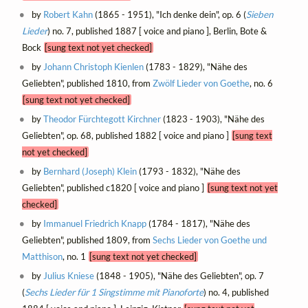
by
Robert Kahn
(1865 - 1951), "Ich denke dein", op. 6 (
Sieben
Lieder
) no. 7, published 1887 [ voice and piano ], Berlin, Bote &
Bock
[sung text not yet checked]
by
Johann Christoph Kienlen
(1783 - 1829), "Nähe des
Geliebten", published 1810, from
Zwölf Lieder von Goethe
, no. 6
[sung text not yet checked]
by
Theodor Fürchtegott Kirchner
(1823 - 1903), "Nähe des
Geliebten", op. 68, published 1882 [ voice and piano ]
[sung text
not yet checked]
by
Bernhard (Joseph) Klein
(1793 - 1832), "Nähe des
Geliebten", published c1820 [ voice and piano ]
[sung text not yet
checked]
by
Immanuel Friedrich Knapp
(1784 - 1817), "Nähe des
Geliebten", published 1809, from
Sechs Lieder von Goethe und
Matthison
, no. 1
[sung text not yet checked]
by
Julius Kniese
(1848 - 1905), "Nähe des Geliebten", op. 7
(
Sechs Lieder für 1 Singstimme mit Pianoforte
) no. 4, published