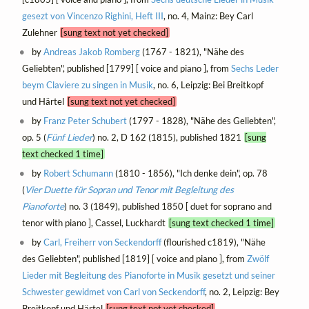
gesezt von Vincenzo Righini, Heft III
, no. 4, Mainz: Bey Carl
Zulehner
[sung text not yet checked]
by
Andreas Jakob Romberg
(1767 - 1821), "Nähe des
Geliebten", published [1799] [ voice and piano ], from
Sechs Leder
beym Claviere zu singen in Musik
, no. 6, Leipzig: Bei Breitkopf
und Härtel
[sung text not yet checked]
by
Franz Peter Schubert
(1797 - 1828), "Nähe des Geliebten",
op. 5 (
Fünf Lieder
) no. 2, D 162 (1815), published 1821
[sung
text checked 1 time]
by
Robert Schumann
(1810 - 1856), "Ich denke dein", op. 78
(
Vier Duette für Sopran und Tenor mit Begleitung des
Pianoforte
) no. 3 (1849), published 1850 [ duet for soprano and
tenor with piano ], Cassel, Luckhardt
[sung text checked 1 time]
by
Carl, Freiherr von Seckendorff
(flourished c1819), "Nähe
des Geliebten", published [1819] [ voice and piano ], from
Zwölf
Lieder mit Begleitung des Pianoforte in Musik gesetzt und seiner
Schwester gewidmet von Carl von Seckendorff
, no. 2, Leipzig: Bey
Breitkopf und Härtel
[sung text not yet checked]