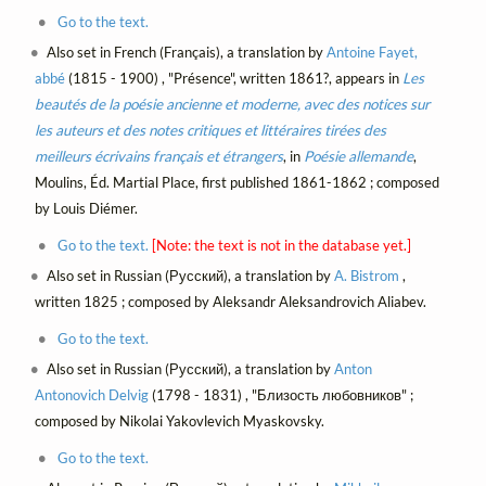
Go to the text.
Also set in French (Français), a translation by
Antoine Fayet,
abbé
(1815 - 1900) , "Présence", written 1861?, appears in
Les
beautés de la poésie ancienne et moderne, avec des notices sur
les auteurs et des notes critiques et littéraires tirées des
meilleurs écrivains français et étrangers
, in
Poésie allemande
,
Moulins, Éd. Martial Place, first published 1861-1862 ; composed
by Louis Diémer.
Go to the text.
[Note: the text is not in the database yet.]
Also set in Russian (Русский), a translation by
A. Bistrom
,
written 1825 ; composed by Aleksandr Aleksandrovich Aliabev.
Go to the text.
Also set in Russian (Русский), a translation by
Anton
Antonovich Delvig
(1798 - 1831) , "Близость любовников" ;
composed by Nikolai Yakovlevich Myaskovsky.
Go to the text.