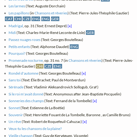
Les larmes
(Text: Auguste Dorchain)
Les papillons
(in
Chansons et rêveries
) (Text: Pierre-Jules-Théophile Gautier)
CAT
CHI
CZE
ENG
ENG
GER
Madrigal
, op. 31 (Text: Ernest Depré)
[x]
Midi
(Text: Charles-Marie-René Leconte de Lisle)
GER
Passez nuages roses
(Text: Georges Boutelleau)
Petits enfants
(Text: Alphonse Daudet)
ENG
Pourquoi?
(Text: Georges Boutelleau)
Promenade nocturne
, op. 31 no. 7 (in
Chansons et rêveries
) (Text: Pierre-Jules-
Théophile Gautier)
CHI
CZE
ENG
Rondel d'automne
(Text: Georges Boutelleau)
[x]
Sans toi
(Text: Élie Brachet; Paul de Montverdun)
Sérénade
(Text: Vladimir Aleksandrovich Sollogub, Graf )
Si le roi m'avait donné
(Text: Anonymous after Jean-Baptiste Pocquelin)
Sonneries des champs
(Text: Fernand de la Tombelle)
[x]
Sonnet
(Text: Estienne de La Boétie)
Souvenir
(Text: Henriette Fouant de La Tombelle, Baronne , as Camille Bruno)
Un rêve
(Text: Robert de Roquefeuil-Cahuzac)
[x]
Veux-tu les chansons de la plaine?
Vieille chanson
(Text: Guy de Kervéguen, Vicomte)