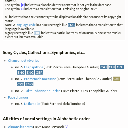
Legend:
The symbol
[x]
indicates a placeholder for a text that is not yet in the database.
The symbol
⊗
indicates a translation that is missing an original text.
A
*
indicates that a text cannot (yet?) be displayed on this site because of its copyright
status.
Note: A
language code
in a blue rectangle like
ENG
indicates that a translation to that
language is available.
A grey rectangle like
FRE
indicates a particular translation (usually one set to music)
exists but isn't yet available.
Song Cycles, Collections, Symphonies, etc.:
Chansons et rêveries
no. 6.
Les papillons
(Text: Pierre-Jules-Théophile Gautier)
CAT
CHI
CZE
ENG
ENG
GER
no. 7.
Promenade nocturne
(Text: Pierre-Jules-Théophile Gautier)
CHI
CZE
ENG
no. 9.
J'ai tout donné pour rien
(Text: Pierre-Jules-Théophile Gautier)
Page d’amour
no. 6.
La flambée
(Text: Fernand de la Tombelle)
All titles of vocal settings in Alphabetic order
Aimons les bêtes
(Text: Marc Legrand)
[x]