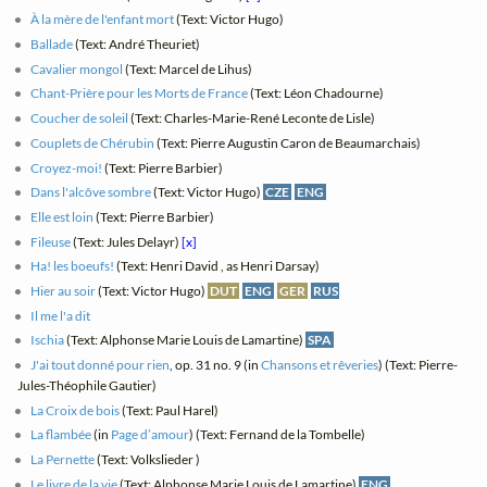
À la mère de l'enfant mort
(Text: Victor Hugo)
Ballade
(Text: André Theuriet)
Cavalier mongol
(Text: Marcel de Lihus)
Chant-Prière pour les Morts de France
(Text: Léon Chadourne)
Coucher de soleil
(Text: Charles-Marie-René Leconte de Lisle)
Couplets de Chérubin
(Text: Pierre Augustin Caron de Beaumarchais)
Croyez-moi!
(Text: Pierre Barbier)
Dans l'alcôve sombre
(Text: Victor Hugo)
CZE
ENG
Elle est loin
(Text: Pierre Barbier)
Fileuse
(Text: Jules Delayr)
[x]
Ha! les boeufs!
(Text: Henri David , as Henri Darsay)
Hier au soir
(Text: Victor Hugo)
DUT
ENG
GER
RUS
Il me l'a dit
Ischia
(Text: Alphonse Marie Louis de Lamartine)
SPA
J'ai tout donné pour rien
, op. 31 no. 9 (in
Chansons et rêveries
) (Text: Pierre-
Jules-Théophile Gautier)
La Croix de bois
(Text: Paul Harel)
La flambée
(in
Page d’amour
) (Text: Fernand de la Tombelle)
La Pernette
(Text: Volkslieder )
Le livre de la vie
(Text: Alphonse Marie Louis de Lamartine)
ENG