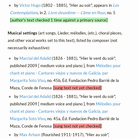
by
Victor Hugo
(1802 - 1885), "Hier au soir", appears in
Les
Contemplations
, in 2.
Livre deuxiême -- L'âme en fleur
, no. 5
[author's text checked 1 time against a primary source]
Musical settings
(art songs, Lieder, mélodies, (etc.), choral pieces,
and other vocal works set to this text), listed by composer (not
necessarily exhaustive):
by
Marcial del Adalid
(1826 - 1881), "Hier le vent du soir",
published 2009 [ medium voice and piano ], from
Mélodies pour
chant et piano - Cantares viejos y nuevos de Galicia, par
Margarita Soto Viso
, no. 45b, Éd. Fundacion Pedro Barrié de la
Maza, Conde de Fenosa
[sung text not yet checked]
by
Marcial del Adalid
(1826 - 1881), "Hier le vent du soir",
published 2009 [ medium voice and piano ], from
Mélodies pour
chant et piano - Cantares viejos y nuevos de Galicia, par
Margarita Soto Viso
, no. 45a, Éd. Fundacion Pedro Barrié de la
Maza, Conde de Fenosa
[sung text not yet checked]
by
Max Arham
(flourished 1911-1917), "Hier au soir",