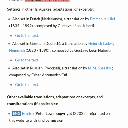
Settings in other languages, adaptations, or excerpts:
Also set in Dutch (Nederlands), a translation by
Emmanuel Hiel
(1834 - 1899) ; composed by Gustave Léon Huberti.
Go to the text.
Also set in German (Deutsch), a translation by
Heinrich Ludwig
Flemmich
(1823 - 1890) ; composed by Gustave Léon Huberti.
Go to the text.
Also set in Russian (Русский), a translation by
N. M. Spassky
;
composed by César Antonovich Cui.
Go to the text.
Other available translations, adaptations or excerpts, and
transliterations (if applicable):
ENG
English
(Peter Low) ,
copyright ©
2022, (re)printed on
this website with kind permission