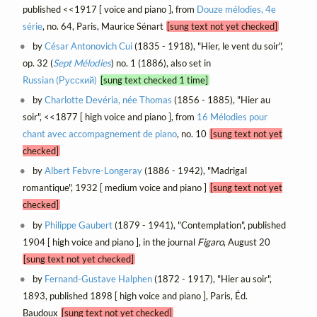
published <<1917 [ voice and piano ], from
Douze mélodies, 4e
série
, no. 64, Paris, Maurice Sénart
[sung text not yet checked]
by
César Antonovich Cui
(1835 - 1918), "Hier, le vent du soir",
op. 32 (
Sept Mélodies
) no. 1 (1886), also set in
Russian (Русский)
[sung text checked 1 time]
by
Charlotte Devéria, née Thomas
(1856 - 1885), "Hier au
soir", <<1877 [ high voice and piano ], from
16 Mélodies pour
chant avec accompagnement de piano
, no. 10
[sung text not yet
checked]
by
Albert Febvre-Longeray
(1886 - 1942), "Madrigal
romantique", 1932 [ medium voice and piano ]
[sung text not yet
checked]
by
Philippe Gaubert
(1879 - 1941), "Contemplation", published
1904 [ high voice and piano ], in the journal
Figaro
, August 20
[sung text not yet checked]
by
Fernand-Gustave Halphen
(1872 - 1917), "Hier au soir",
1893, published 1898 [ high voice and piano ], Paris, Éd.
Baudoux
[sung text not yet checked]