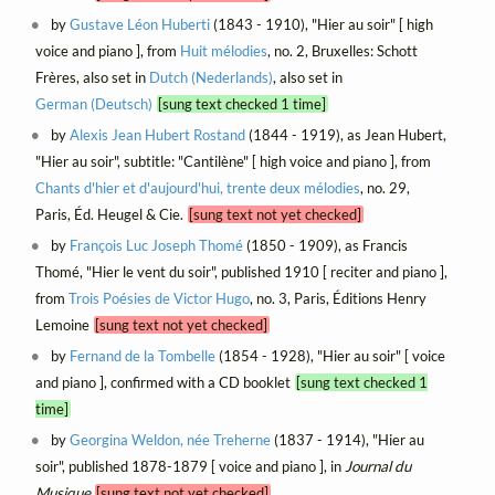
by
Gustave Léon Huberti
(1843 - 1910), "Hier au soir" [ high
voice and piano ], from
Huit mélodies
, no. 2, Bruxelles: Schott
Frères, also set in
Dutch (Nederlands)
, also set in
German (Deutsch)
[sung text checked 1 time]
by
Alexis Jean Hubert Rostand
(1844 - 1919), as Jean Hubert,
"Hier au soir", subtitle: "Cantilène" [ high voice and piano ], from
Chants d'hier et d'aujourd'hui, trente deux mélodies
, no. 29,
Paris, Éd. Heugel & Cie.
[sung text not yet checked]
by
François Luc Joseph Thomé
(1850 - 1909), as Francis
Thomé, "Hier le vent du soir", published 1910 [ reciter and piano ],
from
Trois Poésies de Victor Hugo
, no. 3, Paris, Éditions Henry
Lemoine
[sung text not yet checked]
by
Fernand de la Tombelle
(1854 - 1928), "Hier au soir" [ voice
and piano ], confirmed with a CD booklet
[sung text checked 1
time]
by
Georgina Weldon, née Treherne
(1837 - 1914), "Hier au
soir", published 1878-1879 [ voice and piano ], in
Journal du
Musique
[sung text not yet checked]