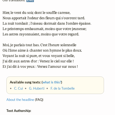
Our translations:
ENG
Hier, le vent du soir, dont le souffle caresse,

Nous apportait l'odeur des fleurs qui s'ouvrent tard.

La nuit tombait ; l'oiseau dormait dans l'ombre épaisse.

Le printemps embaumait, moins que votre jeunesse;

Les astres rayonnaient, moins que votre regard.

Moi, je parlais tout bas. C'est l'heure solennelle

Où l'âme aime à chanter son hymne le plus doux.

Voyant la nuit si pure, et vous voyant si belle,

J'ai dit aux astres d'or : Versez le ciel sur elle !

Et j'ai dit à vos yeux : Versez l'amour sur nous !
Available sung texts: (
what is this?
)
•
C. Cui
•
G. Huberti
•
F. de la Tombelle
About the headline
(FAQ)
Text Authorship: