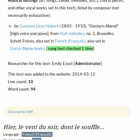
Musical settings
(art songs, Lieder, mélodies, (etc.), choral pieces,
and other vocal works set to this text), listed by composer (not
necessarily exhaustive):
by
Gustave Léon Huberti
(1843 - 1910), "Gestern Abend"
[high voice and piano], from
Huit mélodies
, no. 2, Bruxelles:
Schott Frères, also set in
French (Français)
, also set in
Dutch (Nederlands)
[
sung text checked 1 time
]
Researcher for this text: Emily Ezust [
Administrator
]
This text was added to the website: 2014-03-12
Line count:
10
Word count:
94
Choose for Diff
Hier, le vent du soir, dont le souffle...
Language:
French (Français)