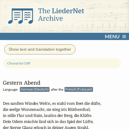
MENU
Show text and translation together
Choose for Diff
Gestern Abend
Language:
German (Deutsch)
after the
French (Français)
Des sanften Windes Weh'n, es stahl vom Beet die düfte, 

die seel'ge Wonnenacht, sie stieg in's Blüthenthal;

in stille Flur und Hain, lautlos der Berg, die Klüfte.

Dein Odem mischte lind sich in das Spiel der Lüfte,

der Sterne Glanz erlosch in deiner Augen Strahl.
