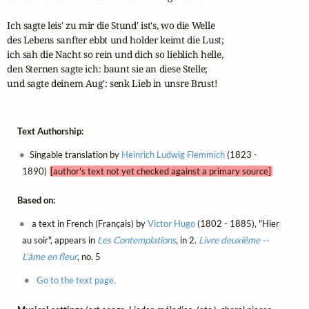
Ich sagte leis' zu mir die Stund' ist's, wo die Welle 

des Lebens sanfter ebbt und holder keimt die Lust;

ich sah die Nacht so rein und dich so lieblich helle,

den Sternen sagte ich: baunt sie an diese Stelle; 

und sagte deinem Aug': senk Lieb in unsre Brust!
Text Authorship:
Singable translation by
Heinrich Ludwig Flemmich
(1823 -
1890)
[author's text not yet checked against a primary source]
Based on:
a text in French (Français) by
Victor Hugo
(1802 - 1885), "Hier
au soir", appears in
Les Contemplations
, in 2.
Livre deuxiême --
L'âme en fleur
, no. 5
Go to the text page.