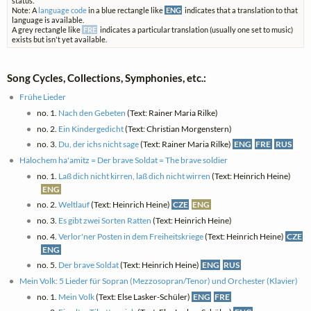
status.
Note: A
language code
in a blue rectangle like
ENG
indicates that a translation to that
language is available.
A grey rectangle like
FRE
indicates a particular translation (usually one set to music)
exists but isn't yet available.
Song Cycles, Collections, Symphonies, etc.:
Frühe Lieder
no. 1.
Nach den Gebeten
(Text: Rainer Maria Rilke)
no. 2.
Ein Kindergedicht
(Text: Christian Morgenstern)
no. 3.
Du, der ichs nicht sage
(Text: Rainer Maria Rilke)
ENG
FRE
RUS
Halochem ha'amitz = Der brave Soldat = The brave soldier
no. 1.
Laß dich nicht kirren, laß dich nicht wirren
(Text: Heinrich Heine)
ENG
no. 2.
Weltlauf
(Text: Heinrich Heine)
CZE
ENG
no. 3.
Es gibt zwei Sorten Ratten
(Text: Heinrich Heine)
no. 4.
Verlor'ner Posten in dem Freiheitskriege
(Text: Heinrich Heine)
CZE
ENG
no. 5.
Der brave Soldat
(Text: Heinrich Heine)
ENG
RUS
Mein Volk: 5 Lieder für Sopran (Mezzosopran/Tenor) und Orchester (Klavier)
no. 1.
Mein Volk
(Text: Else Lasker-Schüler)
ENG
FRE