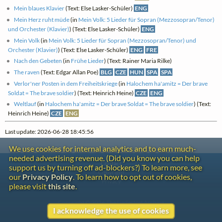
Mein blaues Klavier
(Text: Else Lasker-Schüler)
ENG
Mein Herz ruht müde
(in
Mein Volk: 5 Lieder für Sopran (Mezzosopran/Tenor)
und Orchester (Klavier)
) (Text: Else Lasker-Schüler)
ENG
Mein Volk
(in
Mein Volk: 5 Lieder für Sopran (Mezzosopran/Tenor) und
Orchester (Klavier)
) (Text: Else Lasker-Schüler)
ENG
FRE
Nach den Gebeten
(in
Frühe Lieder
) (Text: Rainer Maria Rilke)
The raven
(Text: Edgar Allan Poe)
BLG
CZE
HUN
SPA
SPA
Verlor'ner Posten in dem Freiheitskriege
(in
Halochem ha'amitz = Der brave
Soldat = The brave soldier
) (Text: Heinrich Heine)
CZE
ENG
Weltlauf
(in
Halochem ha'amitz = Der brave Soldat = The brave soldier
) (Text:
Heinrich Heine)
CZE
ENG
Last update: 2026-06-28 18:45:56
We use cookies for internal analytics and to earn much-
needed advertising revenue. (Did you know you can help
Contact
support us by turning off ad-blockers?) To learn more, see
Copyright
our
Privacy Policy
. To learn how to opt out of cookies,
Privacy
please visit
this site
.
Copyright © 2026 The LiederNet Archive
I acknowledge the use of cookies
Site redesign by Shawn Thuris