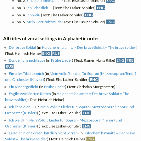
no. 2.
Ein alter Tibetteppich
(Text: Else Lasker-Schüler)
ENG
no. 3.
Ich liebe dich. . .
(Text: Else Lasker-Schüler)
ENG
no. 4.
Ich weiß
(Text: Else Lasker-Schüler)
ENG
no. 5.
Mein Herz ruht müde
(Text: Else Lasker-Schüler)
ENG
All titles of vocal settings in Alphabetic order
Der brave Soldat
(in
Halochem ha'amitz = Der brave Soldat = The brave soldier
)
(Text: Heinrich Heine)
ENG
RUS
Du, der ichs nicht sage
(in
Frühe Lieder
) (Text: Rainer Maria Rilke)
ENG
FRE
RUS
Ein alter Tibetteppich
(in
Mein Volk: 5 Lieder für Sopran (Mezzosopran/Tenor)
und Orchester (Klavier)
) (Text: Else Lasker-Schüler)
ENG
Ein Kindergedicht
(in
Frühe Lieder
) (Text: Christian Morgenstern)
Es gibt zwei Sorten Ratten
(in
Halochem ha'amitz = Der brave Soldat = The
brave soldier
) (Text: Heinrich Heine)
Ich liebe dich. . .
(in
Mein Volk: 5 Lieder für Sopran (Mezzosopran/Tenor) und
Orchester (Klavier)
) (Text: Else Lasker-Schüler)
ENG
Ich weiß
(in
Mein Volk: 5 Lieder für Sopran (Mezzosopran/Tenor) und
Orchester (Klavier)
) (Text: Else Lasker-Schüler)
ENG
Laß dich nicht kirren, laß dich nicht wirren
(in
Halochem ha'amitz = Der brave
Soldat = The brave soldier
) (Text: Heinrich Heine)
ENG