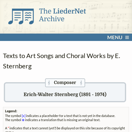
MENU
Texts to Art Songs and Choral Works by E.
Sternberg
Composer
𝄞
𝄞
Erich-Walter Sternberg (1891 - 1974)
Legend:
The symbol
[x]
indicates a placeholder for a text that is not yet in the database.
The symbol
⊗
indicates a translation that is missing an original text.
A
*
indicates that a text cannot (yet?) be displayed on this site because of its copyright