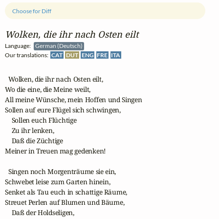
Choose for Diff
Wolken, die ihr nach Osten eilt
Language:
German (Deutsch)
Our translations:
CAT
DUT
ENG
FRE
ITA
  Wolken, die ihr nach Osten eilt,

Wo die eine, die Meine weilt,

All meine Wünsche, mein Hoffen und Singen

Sollen auf eure Flügel sich schwingen,

    Sollen euch Flüchtige

    Zu ihr lenken,

    Daß die Züchtige

Meiner in Treuen mag gedenken!

  Singen noch Morgenträume sie ein,

Schwebet leise zum Garten hinein,

Senket als Tau euch in schattige Räume,

Streuet Perlen auf Blumen und Bäume,

    Daß der Holdseligen, 
