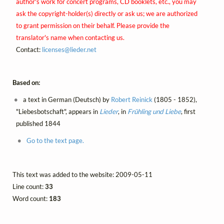
author's work for concert programs, CD booklets, etc., you may
ask the copyright-holder(s) directly or ask us; we are authorized
to grant permission on their behalf. Please provide the
translator's name when contacting us.
Contact:
licenses@
lieder.
net
Based on:
a text in German (Deutsch) by
Robert Reinick
(1805 - 1852),
"Liebesbotschaft", appears in
Lieder
, in
Frühling und Liebe
, first
published 1844
Go to the text page.
This text was added to the website: 2009-05-11
Line count:
33
Word count:
183