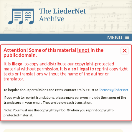
MENU
×
Attention! Some of this material
is not
in the
public domain.
It is
illegal
to copy and distribute our copyright-protected
material without permission. It is
also illegal
to reprint copyright
texts or translations without the name of the author or
translator.
To inquire about permissions and rates, contact Emily Ezust at
licenses@
lieder.
net
If you wish to reprint translations, please make sure you include the
names of the
translators
in your email. They are below each translation.
Note: You
must
use the copyright symbol © when you reprint copyright-
protected material.