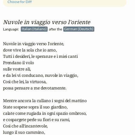
Choose for Diff
Nuvole in viaggio verso l'oriente
Language:
Italian (Italiano)
after the
German (Deutsch)
Nuvole in viaggio verso l'oriente,

dove vive la sola che io amo,

Tutti i desideri, le speranze e i miei canti

Prendano il volo 

sulle vostre ali,

e da lei vi conducano, nuvole in viaggio,

Così che lei, la virtuosa,

possa pensare a me devotamente.

Mentre ancora la cullano i sogni del mattino

State sospese sopra il suo giardino,

calate come rugiada in ogni spazio ombroso,

e cospargete perle su fiori e su rami,

Così che all'incantevole, 

lungo il suo cammino,
