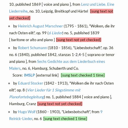
10, published 1869 [ voice and piano ], from
Lenz und Liebe. Eine
Liederreihe
, no. 10, Leipzig, Breitkopf und Härtel
[sung text not
yet checked]
by
Heinrich August Marschner
(1795 - 1861), "Wolken, die ihr
nach Osten eilt", op. 99 (
6 Lieder
) no. 5, published 1839
[ baritone or alto and piano ]
[sung text not yet checked]
by
Robert Schumann
(1810 - 1856), "Liebesbotschaft", op. 36
no. 6 (1840), published 1842, stanzas 1-2,4-5 [ soprano or tenor
and piano ], from
Sechs Gedichte aus dem Liederbuch eines
Malers
, no. 6, Hamburg, Schuberth und Co.
Score:
IMSLP
[external link]
[sung text checked 1 time]
by
Eduard Stocker
(1842 - 1913), "Wolken die ihr nach Osten
eilt", op. 8 (
Vier Lieder für 1 Singstimme mit
Pianofortebegleitung
) no. 1, published 1884 [ voice and piano ],
Hamburg, Cranz
[sung text not yet checked]
by
Hugo Wolf
(1860 - 1903), "Liebesbotschaft", from
9
Reinick-Lieder
, no. 6
[sung text checked 1 time]