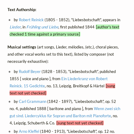
Text Authorship:
by
Robert Reinick
(1805 - 1852), "Liebesbotschaft", appears in
Lieder
, in
Frühling und Liebe
, first published 1844
[author's text
checked 1 time against a primary source]
Musical settings
(art songs, Lieder, mélodies, (etc.), choral pieces,
and other vocal works set to this text), listed by composer (not
necessarily exhaustive):
by
Rudolf Beyer
(1828 - 1853), "Liebesbotschaft", published
1855 [ voice and piano ], from
Ein Liederkranz von Robert
Reinick. 15 Gedichte
, no. 13, Leipzig, Breitkopf & Härtel
[sung
text not yet checked]
by
Carl Grammann
(1842 - 1897), "Liebesbotschaft", op. 52
no. 4, published 1888 [ baritone and piano ], from
Wenn zwei sich
gut sind. Liedercyklus für Sopran und Bariton mit Pianoforte
, no.
4, Leipzig, Schuberth & Co.
[sung text not yet checked]
by
Arno Kleffel
(1840 - 1913), "Liebesbotschaft", op. 12 no.