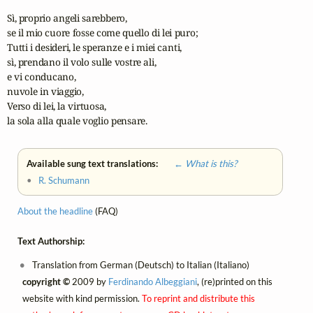
Sì, proprio angeli sarebbero,

se il mio cuore fosse come quello di lei puro;

Tutti i desideri, le speranze e i miei canti,

sì, prendano il volo sulle vostre ali,

e vi conducano, 

nuvole in viaggio,

Verso di lei, la virtuosa,

la sola alla quale voglio pensare.
Available sung text translations:
← What is this?
•
R. Schumann
About the headline
(FAQ)
Text Authorship:
Translation from German (Deutsch) to Italian (Italiano)
copyright ©
2009 by
Ferdinando Albeggiani
, (re)printed on this
website with kind permission.
To reprint and distribute this