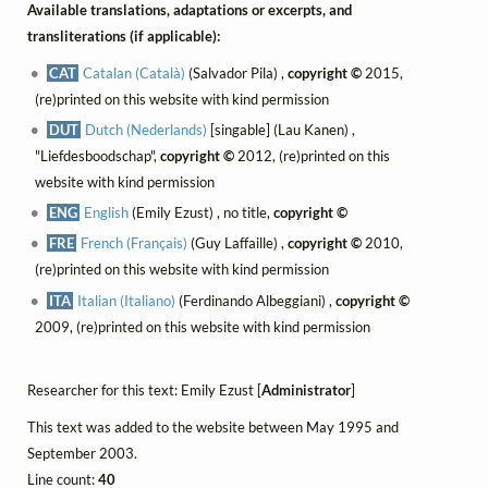
Available translations, adaptations or excerpts, and
transliterations (if applicable):
CAT
Catalan (Català)
(Salvador Pila) ,
copyright ©
2015,
(re)printed on this website with kind permission
DUT
Dutch (Nederlands)
[singable] (Lau Kanen) ,
"Liefdesboodschap",
copyright ©
2012, (re)printed on this
website with kind permission
ENG
English
(Emily Ezust) , no title,
copyright ©
FRE
French (Français)
(Guy Laffaille) ,
copyright ©
2010,
(re)printed on this website with kind permission
ITA
Italian (Italiano)
(Ferdinando Albeggiani) ,
copyright ©
2009, (re)printed on this website with kind permission
Researcher for this text: Emily Ezust [
Administrator
]
This text was added to the website between May 1995 and
September 2003.
Line count:
40