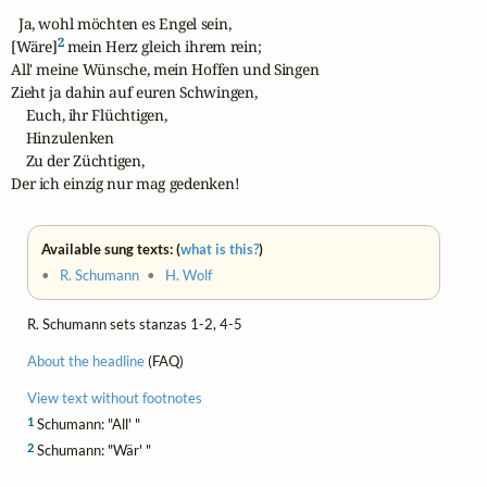
  Ja, wohl möchten es Engel sein,

2
[Wäre]
 mein Herz gleich ihrem rein;

All' meine Wünsche, mein Hoffen und Singen

Zieht ja dahin auf euren Schwingen,

    Euch, ihr Flüchtigen, 

    Hinzulenken

    Zu der Züchtigen,

Der ich einzig nur mag gedenken!
Available sung texts: (
what is this?
)
•
R. Schumann
•
H. Wolf
R. Schumann sets stanzas 1-2, 4-5
About the headline
(FAQ)
View text without footnotes
1
Schumann: "All' "
2
Schumann: "Wär' "