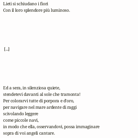
Lieti si schiudano i fiori

Con il loro splendore più luminoso.

 [...]

Ed a sera, in silenziosa quiete,

stendetevi davanti al sole che tramonta!

Per colorarvi tutte di porpora e d'oro,

per navigare nel mare ardente di raggi

scivolando leggere 

come piccole navi,

in modo che ella, osservandovi, possa immaginare

sopra di voi angeli cantare.
