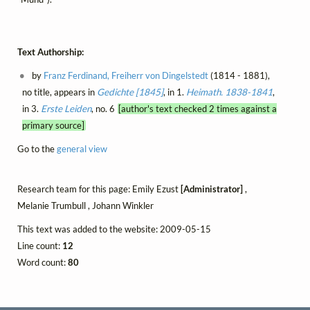
Text Authorship:
by
Franz Ferdinand, Freiherr von Dingelstedt
(1814 - 1881),
no title, appears in
Gedichte [1845]
, in 1.
Heimath. 1838-1841
,
in 3.
Erste Leiden
, no. 6
[author's text checked 2 times against a
primary source]
Go to the
general view
Research team for this page: Emily Ezust
[Administrator]
,
Melanie Trumbull , Johann Winkler
This text was added to the website: 2009-05-15
Line count:
12
Word count:
80