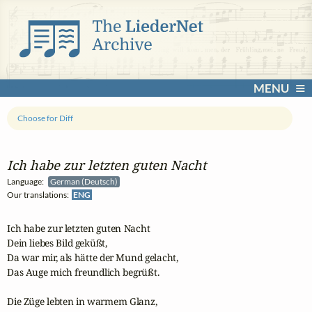
MENU
Choose for Diff
Ich habe zur letzten guten Nacht
Language:
German (Deutsch)
Our translations:
ENG
Ich habe zur letzten guten Nacht

Dein liebes Bild geküßt,

Da war mir, als hätte der Mund gelacht,

Das Auge mich freundlich begrüßt.

Die Züge lebten in warmem Glanz,
