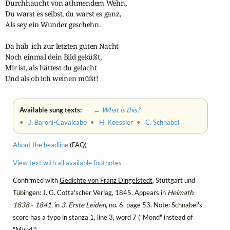
Durchhaucht von athmendem Wehn,

Du warst es selbst, du warst es ganz,

Als sey ein Wunder geschehn.

Da hab' ich zur letzten guten Nacht

Noch einmal dein Bild geküßt,

Mir ist, als hättest du gelacht

Und als ob ich weinen müßt!
Available sung texts:
← What is this?
•
J. Baroni-Cavalcabò
•
H. Koessler
•
C. Schnabel
About the headline
(FAQ)
View text with all available footnotes
Confirmed with
Gedichte von Franz Dingelstedt
, Stuttgart und
Tübingen: J. G. Cotta'scher Verlag, 1845. Appears in
Heimath.
1838 - 1841
, in
3. Erste Leiden
, no. 6, page 53. Note: Schnabel's
score has a typo in stanza 1, line 3, word 7 ("Mond" instead of
"Mund").