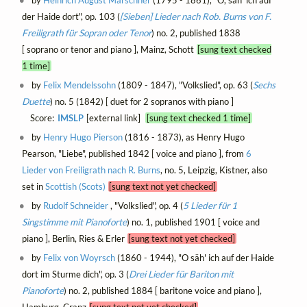
by
Heinrich August Marschner
(1795 - 1861), "O, säh' ich auf
der Haide dort", op. 103 (
[Sieben] Lieder nach Rob. Burns von F.
Freiligrath für Sopran oder Tenor
) no. 2, published 1838
[ soprano or tenor and piano ], Mainz, Schott
[sung text checked
1 time]
by
Felix Mendelssohn
(1809 - 1847), "Volkslied", op. 63 (
Sechs
Duette
) no. 5 (1842) [ duet for 2 sopranos with piano ]
Score:
IMSLP
[external link]
[sung text checked 1 time]
by
Henry Hugo Pierson
(1816 - 1873), as Henry Hugo
Pearson, "Liebe", published 1842 [ voice and piano ], from
6
Lieder von Freiligrath nach R. Burns
, no. 5, Leipzig, Kistner, also
set in
Scottish (Scots)
[sung text not yet checked]
by
Rudolf Schneider
, "Volkslied", op. 4 (
5 Lieder für 1
Singstimme mit Pianoforte
) no. 1, published 1901 [ voice and
piano ], Berlin, Ries & Erler
[sung text not yet checked]
by
Felix von Woyrsch
(1860 - 1944), "O säh' ich auf der Haide
dort im Sturme dich", op. 3 (
Drei Lieder für Bariton mit
Pianoforte
) no. 2, published 1884 [ baritone voice and piano ],