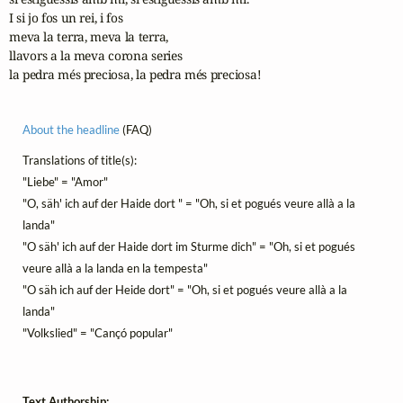
I si jo fos un rei, i fos

meva la terra, meva la terra,

llavors a la meva corona series 

la pedra més preciosa, la pedra més preciosa!
About the headline
(FAQ)
Translations of title(s):
"Liebe" = "Amor"
"O, säh' ich auf der Haide dort " = "Oh, si et pogués veure allà a la
landa"
"O säh' ich auf der Haide dort im Sturme dich" = "Oh, si et pogués
veure allà a la landa en la tempesta"
"O säh ich auf der Heide dort" = "Oh, si et pogués veure allà a la
landa"
"Volkslied" = "Cançó popular"
Text Authorship: