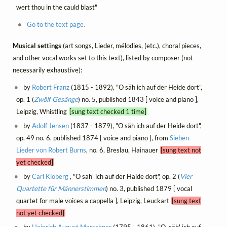
wert thou in the cauld blast"
Go to the text page.
Musical settings
(art songs, Lieder, mélodies, (etc.), choral pieces,
and other vocal works set to this text), listed by composer (not
necessarily exhaustive):
by
Robert Franz
(1815 - 1892), "O säh ich auf der Heide dort",
op. 1 (
Zwölf Gesänge
) no. 5, published 1843 [ voice and piano ],
Leipzig, Whistling
[sung text checked 1 time]
by
Adolf Jensen
(1837 - 1879), "O säh ich auf der Heide dort",
op. 49 no. 6, published 1874 [ voice and piano ], from
Sieben
Lieder von Robert Burns
, no. 6, Breslau, Hainauer
[sung text not
yet checked]
by
Carl Kloberg
, "O säh' ich auf der Haide dort", op. 2 (
Vier
Quartette für Männerstimmen
) no. 3, published 1879 [ vocal
quartet for male voices a cappella ], Leipzig, Leuckart
[sung text
not yet checked]