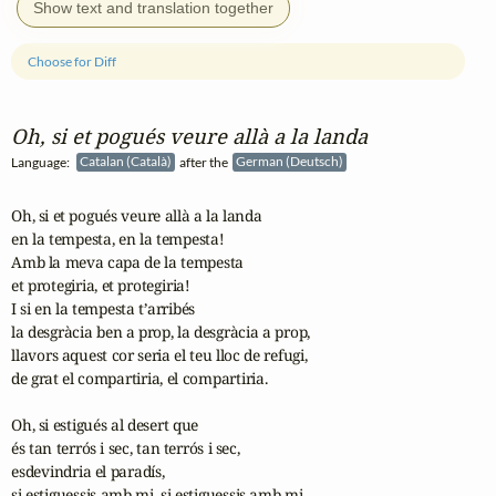
Show text and translation together
Choose for Diff
Oh, si et pogués veure allà a la landa
Language:
Catalan (Català)
after the
German (Deutsch)
Oh, si et pogués veure allà a la landa

en la tempesta, en la tempesta!

Amb la meva capa de la tempesta

et protegiria, et protegiria!

I si en la tempesta t’arribés

la desgràcia ben a prop, la desgràcia a prop,

llavors aquest cor seria el teu lloc de refugi,

de grat el compartiria, el compartiria.

Oh, si estigués al desert que

és tan terrós i sec, tan terrós i sec,

esdevindria el paradís,

si estiguessis amb mi, si estiguessis amb mi.
