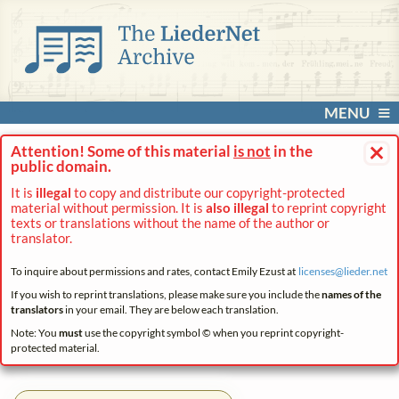
MENU
×
Attention! Some of this material
is not
in the
public domain.
It is
illegal
to copy and distribute our copyright-protected
material without permission. It is
also illegal
to reprint copyright
texts or translations without the name of the author or
translator.
To inquire about permissions and rates, contact Emily Ezust at
licenses@
lieder.
net
If you wish to reprint translations, please make sure you include the
names of the
translators
in your email. They are below each translation.
Note: You
must
use the copyright symbol © when you reprint copyright-
protected material.