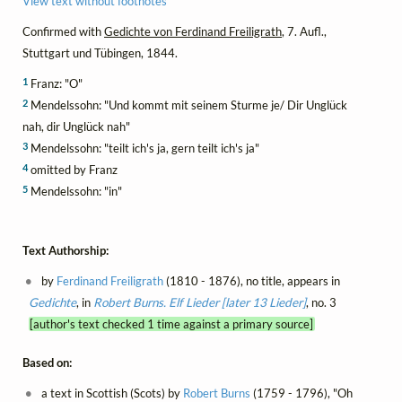
View text without footnotes
Confirmed with
Gedichte von Ferdinand Freiligrath
, 7. Aufl.,
Stuttgart und Tübingen, 1844.
1
Franz: "O"
2
Mendelssohn: "Und kommt mit seinem Sturme je/ Dir Unglück
nah, dir Unglück nah"
3
Mendelssohn: "teilt ich's ja, gern teilt ich's ja"
4
omitted by Franz
5
Mendelssohn: "in"
Text Authorship:
by
Ferdinand Freiligrath
(1810 - 1876), no title, appears in
Gedichte
, in
Robert Burns. Elf Lieder [later 13 Lieder]
, no. 3
[author's text checked 1 time against a primary source]
Based on:
a text in Scottish (Scots) by
Robert Burns
(1759 - 1796), "Oh