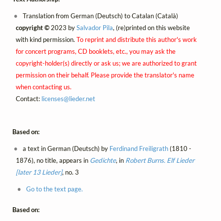
Translation from German (Deutsch) to Catalan (Català)
copyright ©
2023 by
Salvador Pila
, (re)printed on this website
with kind permission.
To reprint and distribute this author's work
for concert programs, CD booklets, etc., you may ask the
copyright-holder(s) directly or ask us; we are authorized to grant
permission on their behalf. Please provide the translator's name
when contacting us.
Contact:
licenses@
lieder.
net
Based on:
a text in German (Deutsch) by
Ferdinand Freiligrath
(1810 -
1876), no title, appears in
Gedichte
, in
Robert Burns. Elf Lieder
[later 13 Lieder]
, no. 3
Go to the text page.
Based on: