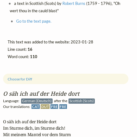
a text in Scottish (Scots) by
Robert Burns
(1759 - 1796), "Oh
wert thou in the cauld blast"
Go to the text page.
This text was added to the website: 2023-01-28
Line count:
16
Word count:
110
Choose for Diff
O säh ich auf der Heide dort
Language:
German (Deutsch)
after the
Scottish (Scots)
Our translations:
CAT
DUT
FRE
FRE
O säh ich auf der Heide dort

Im Sturme dich, im Sturme dich!

Mit meinem Mantel vor dem Sturm
