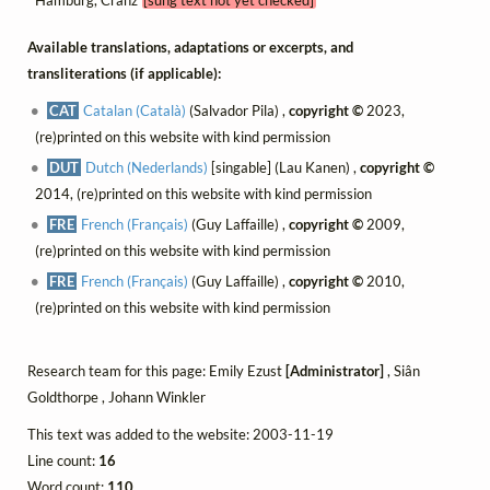
Hamburg, Cranz
[sung text not yet checked]
Available translations, adaptations or excerpts, and
transliterations (if applicable):
CAT
Catalan (Català)
(Salvador Pila) ,
copyright ©
2023,
(re)printed on this website with kind permission
DUT
Dutch (Nederlands)
[singable] (Lau Kanen) ,
copyright ©
2014, (re)printed on this website with kind permission
FRE
French (Français)
(Guy Laffaille) ,
copyright ©
2009,
(re)printed on this website with kind permission
FRE
French (Français)
(Guy Laffaille) ,
copyright ©
2010,
(re)printed on this website with kind permission
Research team for this page: Emily Ezust
[Administrator]
, Siân
Goldthorpe , Johann Winkler
This text was added to the website: 2003-11-19
Line count:
16
Word count:
110