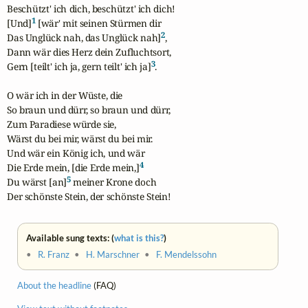
Beschützt' ich dich, beschützt' ich dich!

1
[Und]
 [wär' mit seinen Stürmen dir

2
Das Unglück nah, das Unglück nah]
,

Dann wär dies Herz dein Zufluchtsort,

3
Gern [teilt' ich ja, gern teilt' ich ja]
.

O wär ich in der Wüste, die

So braun und dürr, so braun und dürr,

Zum Paradiese würde sie,

Wärst du bei mir, wärst du bei mir.

Und wär ein König ich, und wär 

4
Die Erde mein, [die Erde mein,]
5
Du wärst [an]
 meiner Krone doch

Der schönste Stein, der schönste Stein!
Available sung texts: (
what is this?
)
•
R. Franz
•
H. Marschner
•
F. Mendelssohn
About the headline
(FAQ)