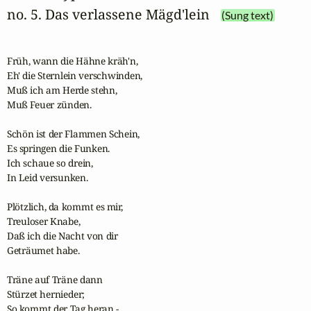
no. 5. Das verlassene Mägd'lein
(Sung text)
Früh, wann die Hähne kräh'n,

Eh' die Sternlein verschwinden,

Muß ich am Herde stehn,

Muß Feuer zünden.

Schön ist der Flammen Schein,

Es springen die Funken.

Ich schaue so drein,

In Leid versunken.

Plötzlich, da kommt es mir,

Treuloser Knabe,

Daß ich die Nacht von dir

Geträumet habe.

Träne auf Träne dann

Stürzet hernieder;

So kommt der Tag heran -
