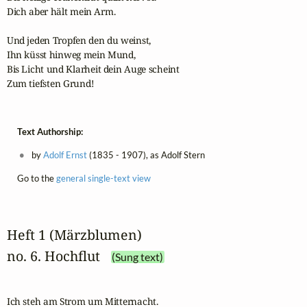
Dich aber hält mein Arm.

Und jeden Tropfen den du weinst,

Ihn küsst hinweg mein Mund,

Bis Licht und Klarheit dein Auge scheint

Zum tiefsten Grund!
Text Authorship:
by
Adolf Ernst
(1835 - 1907), as Adolf Stern
Go to the
general single-text view
Heft 1 (Märzblumen)
no. 6. Hochflut
(Sung text)
Ich steh am Strom um Mitternacht.
