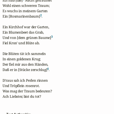
Ich hab [die]
 Nacht geträumet

Wohl einen schweren Traum;

Es wuchs in meinem Garten

2
Ein [Rosmarinenbaum]
.

Ein Kirchhof war der Garten,

Ein Blumenbeet das Grab,

3
Und von [dem grünen Baume]
Fiel Kron' und Blüte ab.

Die Blüten tät ich sammeln

In einen goldenen Krug;

Der fiel mir aus den Händen,

4
Daß er in [Stücke zerschlug]
.

D'raus sah ich Perlen rinnen

Und Tröpflein rosenrot.

Was mag der Traum bedeuten?

Ach Liebster, bist du tot?