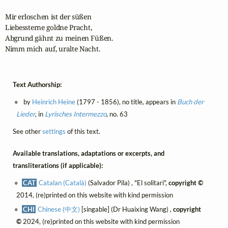
Mir erloschen ist der süßen

Liebessterne goldne Pracht,

Abgrund gähnt zu meinen Füßen.

Nimm mich auf, uralte Nacht.
Text Authorship:
by
Heinrich Heine
(1797 - 1856), no title, appears in
Buch der
Lieder
, in
Lyrisches Intermezzo
, no. 63
See other
settings
of this text.
Available translations, adaptations or excerpts, and
transliterations (if applicable):
CAT
Catalan (Català)
(Salvador Pila) , "El solitari",
copyright ©
2014, (re)printed on this website with kind permission
CHI
Chinese (中文)
[singable] (Dr Huaixing Wang) ,
copyright
©
2024, (re)printed on this website with kind permission