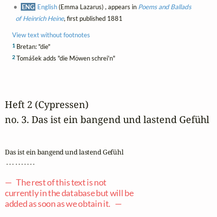
ENG
English
(Emma Lazarus) , appears in
Poems and Ballads
of Heinrich Heine
, first published 1881
View text without footnotes
1
Bretan: "die"
2
Tomášek adds "die Möwen schrei'n"
Heft 2 (Cypressen)
no. 3. Das ist ein bangend und lastend Gefühl
Das ist ein bangend und lastend Gefühl

 . . . . . . . . . .

— The rest of this text is not
currently in the database but will be
added as soon as we obtain it. —