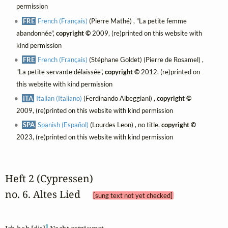
permission
FRE
French (Français)
(Pierre Mathé) , "La petite femme
abandonnée",
copyright ©
2009, (re)printed on this website with
kind permission
FRE
French (Français)
(Stéphane Goldet) (Pierre de Rosamel) ,
"La petite servante délaissée",
copyright ©
2012, (re)printed on
this website with kind permission
ITA
Italian (Italiano)
(Ferdinando Albeggiani) ,
copyright ©
2009, (re)printed on this website with kind permission
SPA
Spanish (Español)
(Lourdes Leon) , no title,
copyright ©
2023, (re)printed on this website with kind permission
Heft 2 (Cypressen)
no. 6. Altes Lied 
[sung text not yet checked]
1