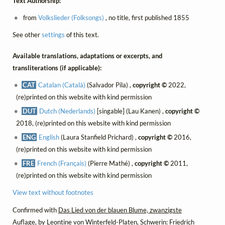
Text Authorship:
from
Volkslieder (Folksongs)
, no title, first published 1855
See other
settings
of this text.
Available translations, adaptations or excerpts, and
transliterations (if applicable):
CAT
Catalan (Català)
(Salvador Pila) ,
copyright ©
2022,
(re)printed on this website with kind permission
DUT
Dutch (Nederlands)
[singable] (Lau Kanen) ,
copyright ©
2018, (re)printed on this website with kind permission
ENG
English
(Laura Stanfield Prichard) ,
copyright ©
2016,
(re)printed on this website with kind permission
FRE
French (Français)
(Pierre Mathé) ,
copyright ©
2011,
(re)printed on this website with kind permission
View text without footnotes
Confirmed with
Das Lied von der blauen Blume, zwanzigste
Auflage
, by Leontine von Winterfeld-Platen, Schwerin: Friedrich