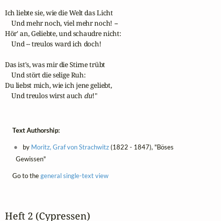
Ich liebte sie, wie die Welt das Licht

    Und mehr noch, viel mehr noch! --

Hör' an, Geliebte, und schaudre nicht:

    Und -- treulos ward ich doch!

Das ist's, was mir die Stirne trübt

    Und stört die selige Ruh:

Du liebst mich, wie ich jene geliebt,

    Und treulos wirst auch 
du
!"
Text Authorship:
by
Moritz, Graf von Strachwitz
(1822 - 1847), "Böses
Gewissen"
Go to the
general single-text view
Heft 2 (Cypressen)