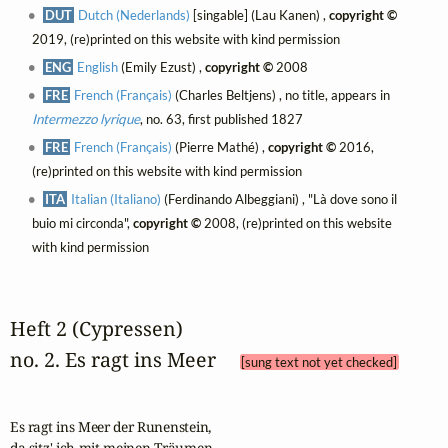
DUT
Dutch (Nederlands)
[singable] (Lau Kanen) ,
copyright ©
2019, (re)printed on this website with kind permission
ENG
English
(Emily Ezust) ,
copyright ©
2008
FRE
French (Français)
(Charles Beltjens) , no title, appears in
Intermezzo lyrique
, no. 63, first published 1827
FRE
French (Français)
(Pierre Mathé) ,
copyright ©
2016,
(re)printed on this website with kind permission
ITA
Italian (Italiano)
(Ferdinando Albeggiani) , "Là dove sono il
buio mi circonda",
copyright ©
2008, (re)printed on this website
with kind permission
Heft 2 (Cypressen)
no. 2. Es ragt ins Meer 
[sung text not yet checked]
Es ragt ins Meer der Runenstein,

da sitz' ich mit meinen Träumen.
