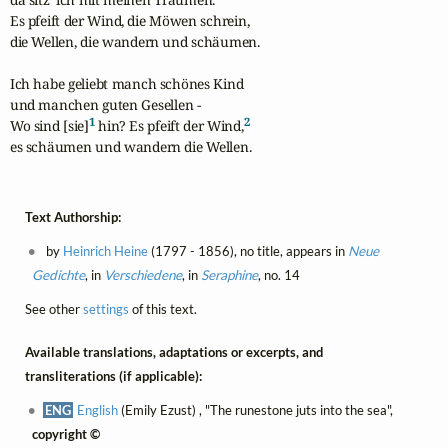
Es pfeift der Wind, die Möwen schrein,

die Wellen, die wandern und schäumen.

Ich habe geliebt manch schönes Kind

und manchen guten Gesellen -

1
2
Wo sind [sie]
 hin? Es pfeift der Wind,
es schäumen und wandern die Wellen.
Text Authorship:
by
Heinrich Heine
(1797 - 1856), no title, appears in
Neue
Gedichte
, in
Verschiedene
, in
Seraphine
, no. 14
See other
settings
of this text.
Available translations, adaptations or excerpts, and
transliterations (if applicable):
ENG
English
(Emily Ezust) , "The runestone juts into the sea",
copyright ©