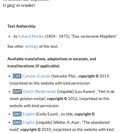
O ging' er wieder!
Text Authorship:
by
Eduard Mörike
(1804 - 1875), "Das verlassene Mägdlein"
See other
settings
of this text.
Available translations, adaptations or excerpts, and
transliterations (if applicable):
CAT
Catalan (Català)
(Salvador Pila) ,
copyright ©
2019,
(re)printed on this website with kind permission
DUT
Dutch (Nederlands)
[singable] (Lau Kanen) , "Het in de
steek gelaten meisje",
copyright ©
2012, (re)printed on this
website with kind permission
ENG
English
(Emily Ezust) , no title,
copyright ©
ENG
English
[singable] (Walter A. Aue) , "The abandoned
maid",
copyright ©
2010, (re)printed on this website with kind