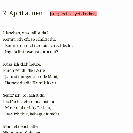
2. Aprillaunen 
[sung text not yet checked]
Liebchen, was willst du?

Komm' ich oft, so schiltst du,

  Komm' ich nicht, so bin ich schlecht,

  Sage selbst: was ist dir recht?

Küss' ich dich heute,

Fürchtest du die Leute,

  Ja und morgen, spröde Maid,

  Hassest du die Heimlichkeit.

Seufz' ich, so lachst du,

Lach' ich, ach so machst du

  Mir ein bitterbös Gesicht,

  Was ich thu', behagt dir nicht.

Man lebt euch allen

Nimmer zu Gefallen,
