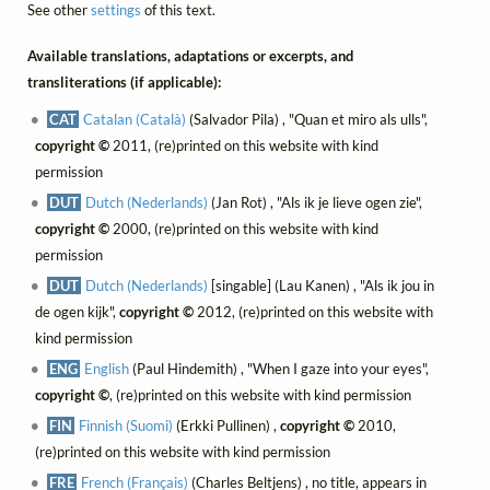
See other
settings
of this text.
Available translations, adaptations or excerpts, and
transliterations (if applicable):
CAT
Catalan (Català)
(Salvador Pila) , "Quan et miro als ulls",
copyright ©
2011, (re)printed on this website with kind
permission
DUT
Dutch (Nederlands)
(Jan Rot) , "Als ik je lieve ogen zie",
copyright ©
2000, (re)printed on this website with kind
permission
DUT
Dutch (Nederlands)
[singable] (Lau Kanen) , "Als ik jou in
de ogen kijk",
copyright ©
2012, (re)printed on this website with
kind permission
ENG
English
(Paul Hindemith) , "When I gaze into your eyes",
copyright ©
, (re)printed on this website with kind permission
FIN
Finnish (Suomi)
(Erkki Pullinen) ,
copyright ©
2010,
(re)printed on this website with kind permission
FRE
French (Français)
(Charles Beltjens) , no title, appears in