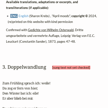
Available translations, adaptations or excerpts, and
transliterations (if applicable):
ENG
English
(Sharon Krebs) , "April moods",
copyright ©
2024,
(re)printed on this website with kind permission
Confirmed with
Gedichte von Wilhelm Osterwald
, Dritte
umgearbeitete und vermehrte Auflage, Leipzig: Verlag von F.E.C.
Leuckart (Constantin Sander), 1873, pages 47-48.
3. Doppelwandlung 
[sung text not yet checked]
Zum Frühling sprach ich: weile! 

Da zog er fern von hier; 

Den Winter bat ich: eile!

Er aber blieb bei mir.
