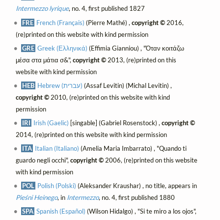
Intermezzo lyrique
, no. 4, first published 1827
FRE
French (Français)
(Pierre Mathé) ,
copyright ©
2016,
(re)printed on this website with kind permission
GRE
Greek (Ελληνικά)
(Effimia Gianniou) , "Όταν κοιτάζω
μέσα στα μάτια σ&",
copyright ©
2013, (re)printed on this
website with kind permission
HEB
Hebrew (עברית)
(Assaf Levitin) (Michal Levitin) ,
copyright ©
2010, (re)printed on this website with kind
permission
IRI
Irish (Gaelic)
[singable] (Gabriel Rosenstock) ,
copyright ©
2014, (re)printed on this website with kind permission
ITA
Italian (Italiano)
(Amelia Maria Imbarrato) , "Quando ti
guardo negli occhi",
copyright ©
2006, (re)printed on this website
with kind permission
POL
Polish (Polski)
(Aleksander Kraushar) , no title, appears in
Pieśni Heinego
, in
Intermezzo
, no. 4, first published 1880
SPA
Spanish (Español)
(Wilson Hidalgo) , "Si te miro a los ojos",