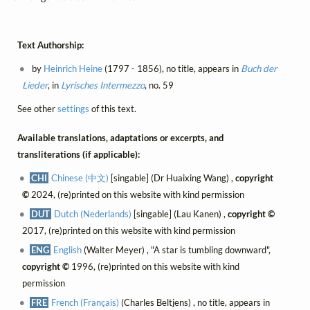
Text Authorship:
by
Heinrich Heine
(1797 - 1856), no title, appears in
Buch der
Lieder
, in
Lyrisches Intermezzo
, no. 59
See other
settings
of this text.
Available translations, adaptations or excerpts, and
transliterations (if applicable):
CHI
Chinese (中文)
[singable] (Dr Huaixing Wang) ,
copyright
©
2024, (re)printed on this website with kind permission
DUT
Dutch (Nederlands)
[singable] (Lau Kanen) ,
copyright ©
2017, (re)printed on this website with kind permission
ENG
English
(Walter Meyer) , "A star is tumbling downward",
copyright ©
1996, (re)printed on this website with kind
permission
FRE
French (Français)
(Charles Beltjens) , no title, appears in