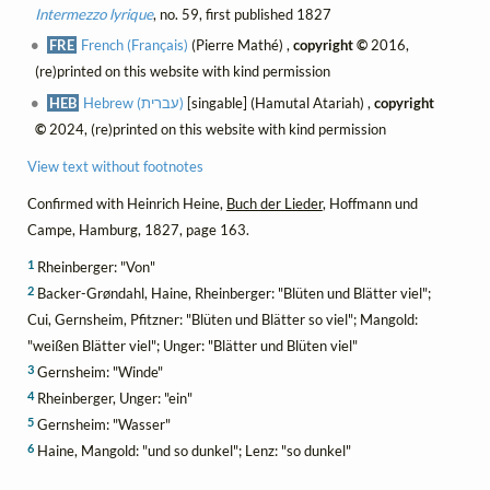
Intermezzo lyrique
, no. 59, first published 1827
FRE
French (Français)
(Pierre Mathé) ,
copyright ©
2016,
(re)printed on this website with kind permission
HEB
Hebrew (עברית)
[singable] (Hamutal Atariah) ,
copyright
©
2024, (re)printed on this website with kind permission
View text without footnotes
Confirmed with Heinrich Heine,
Buch der Lieder
, Hoffmann und
Campe, Hamburg, 1827, page 163.
1
Rheinberger: "Von"
2
Backer-Grøndahl, Haine, Rheinberger: "Blüten und Blätter viel";
Cui, Gernsheim, Pfitzner: "Blüten und Blätter so viel"; Mangold:
"weißen Blätter viel"; Unger: "Blätter und Blüten viel"
3
Gernsheim: "Winde"
4
Rheinberger, Unger: "ein"
5
Gernsheim: "Wasser"
6
Haine, Mangold: "und so dunkel"; Lenz: "so dunkel"