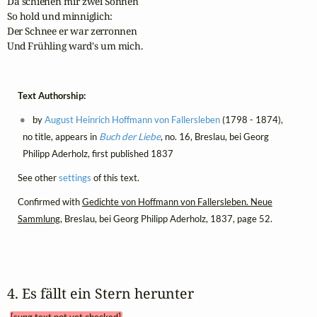
Da schienen mir zwei Sonnen

So hold und minniglich: 

Der Schnee er war zerronnen 

Und Frühling ward's um mich.
Text Authorship:
by
August Heinrich Hoffmann von Fallersleben
(1798 - 1874),
no title, appears in
Buch der Liebe
, no. 16, Breslau, bei Georg
Philipp Aderholz, first published 1837
See other
settings
of this text.
Confirmed with
Gedichte von Hoffmann von Fallersleben. Neue
Sammlung
, Breslau, bei Georg Philipp Aderholz, 1837, page 52.
4. Es fällt ein Stern herunter 