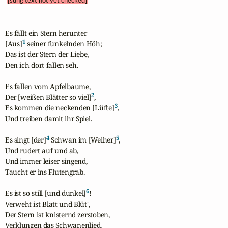
[sung text not yet checked]
Es fällt ein Stern herunter

1
[Aus]
 seiner funkelnden Höh;

Das ist der Stern der Liebe,

Den ich dort fallen seh.

Es fallen vom Apfelbaume,

2
Der [weißen Blätter so viel]
,

3
Es kommen die neckenden [Lüfte]
,

Und treiben damit ihr Spiel.

4
5
Es singt [der]
 Schwan im [Weiher]
,

Und rudert auf und ab,

Und immer leiser singend,

Taucht er ins Flutengrab.

6
Es ist so still [und dunkel]
!

Verweht ist Blatt und Blüt',

Der Stern ist knisternd zerstoben,

Verklungen das Schwanenlied.