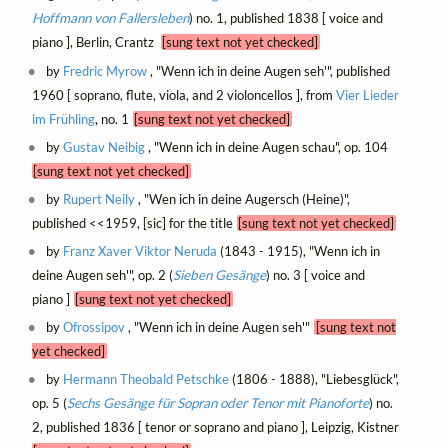
Hoffmann von Fallersleben
) no. 1, published 1838 [ voice and
piano ], Berlin, Crantz
[sung text not yet checked]
by
Fredric Myrow
, "Wenn ich in deine Augen seh'", published
1960 [ soprano, flute, viola, and 2 violoncellos ], from
Vier Lieder
im Frühling
, no. 1
[sung text not yet checked]
by
Gustav Neibig
, "Wenn ich in deine Augen schau", op. 104
[sung text not yet checked]
by
Rupert Neily
, "Wen ich in deine Augersch (Heine)",
published <<1959, [sic] for the title
[sung text not yet checked]
by
Franz Xaver Viktor Neruda
(1843 - 1915), "Wenn ich in
deine Augen seh'", op. 2 (
Sieben Gesänge
) no. 3 [ voice and
piano ]
[sung text not yet checked]
by
Ofrossipov
, "Wenn ich in deine Augen seh'"
[sung text not
yet checked]
by
Hermann Theobald Petschke
(1806 - 1888), "Liebesglück",
op. 5 (
Sechs Gesänge für Sopran oder Tenor mit Pianoforte
) no.
2, published 1836 [ tenor or soprano and piano ], Leipzig, Kistner