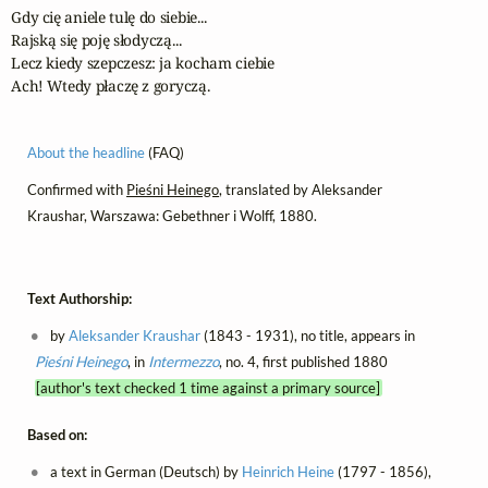
Gdy cię aniele tulę do siebie...

Rajską się poję słodyczą...

Lecz kiedy szepczesz: ja kocham ciebie

Ach! Wtedy płaczę z goryczą.
About the headline
(FAQ)
Confirmed with
Pieśni Heinego
, translated by Aleksander
Kraushar, Warszawa: Gebethner i Wolff, 1880.
Text Authorship:
by
Aleksander Kraushar
(1843 - 1931), no title, appears in
Pieśni Heinego
, in
Intermezzo
, no. 4, first published 1880
[author's text checked 1 time against a primary source]
Based on:
a text in German (Deutsch) by
Heinrich Heine
(1797 - 1856),