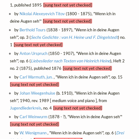
1, published 1895
[sung text not yet checked]
by
Nikolai Alexeyevich Titov
(1800 - 1875), "Wenn ich in
deine Augen seh'"
[sung text not yet checked]
by
Berthold Tours
(1838 - 1897), "Wenn ich in deine Augen
seh'", op. 3 (
Sechs Gedichte : von H. Heine und F. Dingelstedt
) no.
1
[sung text not yet checked]
by
Anton Urspruch
(1850 - 1907), "Wenn ich in deine Augen
seh'", op. 6 (
Liebeslieder nach Texten von Heinrich Heine
), Heft 2
no. 2 (1875), published 1876
[sung text not yet checked]
by
Carl Warmuth, jun.
, "Wenn ich in deine Augen seh'", op. 15
[sung text not yet checked]
by
Johan Weegenhuise
(b. 1910), "Wenn ich in deine Augen
seh'", 1940, rev. 1989 [ medium voice and piano ], from
Jugendliederkreis
, no. 4
[sung text not yet checked]
by
Carl Weinwurm
(1878 - ?), "Wenn ich in deine Augen seh'"
[sung text not yet checked]
by
W. Wenigmann
, "Wenn ich in deine Augen seh'", op. 6 (
Drei