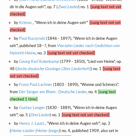
dir in die Augen seh'", op. 7 (
Zwei Lieder
) no. 1
[sung text not yet
checked]
by
Krimov
, "Wenn ich in deine Augen seh'"
[sung text not yet
checked]
by
Paul Kuczynski
(1846 - 1897), "Wenn ich in deine Augen
seh'", published 18--?, from
Vierzehn Lieder nach Gedichten von
Heinrich Heine
, no. 3
[sung text not yet checked]
by
Georg Karl Kulenkamp
(1799 - 1850), "Lied von Heine", op.
48 (
Sechs deutsche Gesänge (3tes Liederheft)
) no. 1
[sung text
not yet checked]
by
Franz Paul Lachner
(1803 - 1890), "Wonne und Schmerz",
from
Der Sänger am Rhein : Deutsche Lieder
, no. 4
[sung text
checked 1 time]
by
Gustav Langer
(1830 - 1889), "Wenn ich in deine Augen
seh'", op. 5 (
Drei Lieder
) no. 1
[sung text not yet checked]
by
Henry J. Lautz
, "Wenn ich in deine Augen seh'", op. 3
(
Heine-Lieder (Heine-Songs)
) no. 4, published 1909, also set in