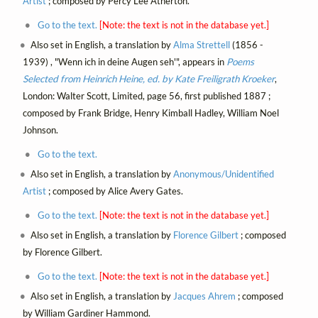
Artist
; composed by Percy Lee Atherton.
Go to the text.
[Note: the text is not in the database yet.]
Also set in English, a translation by
Alma Strettell
(1856 -
1939) , "Wenn ich in deine Augen seh'", appears in
Poems
Selected from Heinrich Heine, ed. by Kate Freiligrath Kroeker
,
London: Walter Scott, Limited, page 56, first published 1887 ;
composed by Frank Bridge, Henry Kimball Hadley, William Noel
Johnson.
Go to the text.
Also set in English, a translation by
Anonymous/Unidentified
Artist
; composed by Alice Avery Gates.
Go to the text.
[Note: the text is not in the database yet.]
Also set in English, a translation by
Florence Gilbert
; composed
by Florence Gilbert.
Go to the text.
[Note: the text is not in the database yet.]
Also set in English, a translation by
Jacques Ahrem
; composed
by William Gardiner Hammond.