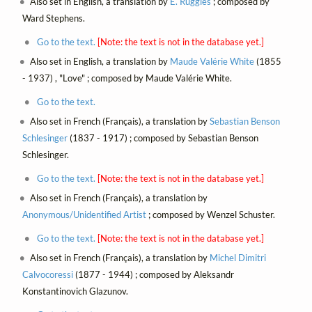
Also set in English, a translation by
E. Ruggles
; composed by
Ward Stephens.
Go to the text.
[Note: the text is not in the database yet.]
Also set in English, a translation by
Maude Valérie White
(1855
- 1937) , "Love" ; composed by Maude Valérie White.
Go to the text.
Also set in French (Français), a translation by
Sebastian Benson
Schlesinger
(1837 - 1917) ; composed by Sebastian Benson
Schlesinger.
Go to the text.
[Note: the text is not in the database yet.]
Also set in French (Français), a translation by
Anonymous/Unidentified Artist
; composed by Wenzel Schuster.
Go to the text.
[Note: the text is not in the database yet.]
Also set in French (Français), a translation by
Michel Dimitri
Calvocoressi
(1877 - 1944) ; composed by Aleksandr
Konstantinovich Glazunov.