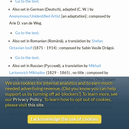
Go to the text.
Also set in German (Deutsch), adapted (C. W. ) by
Anonymous/Unidentified Artist
[an adaptation] ; composed by
Arie D. van de Weg.
Go to the text.
Also set in Romanian (Română), a translation by
Ștefan
Octavian Iosif
(1875 - 1914) ; composed by Sabin Vasile Drăgoi.
Go to the text.
Also set in Russian (Русский), a translation by
Mikhail
Larionovich Mikhailov
(1829 - 1865) , no title ; composed by
Jules Bleichmann, Georgy Aleksandrovich Demidov, Otto Johann
We use cookies for internal analytics and to earn much-
Anton Dütsch, as Оттон Иванович Дютш, Aleksandr
needed advertising revenue. (Did you know you can help
Konstantinovich Glazunov, Sergey Grigoryevich Grasgof, Rudolf
support us by turning off ad-blockers?) To learn more, see
our
Privacy Policy
. To learn how to opt out of cookies,
Ivanovich Mervolf, Mikhail Nikolayevich Ofrosimov, Nikolai
please visit
this site
.
Andreyevich Rimsky-Korsakov, Vladimir Timofeyevich Sokolov,
Nikolay Feopemptovich Solovyov.
I acknowledge the use of cookies
Go to the text.