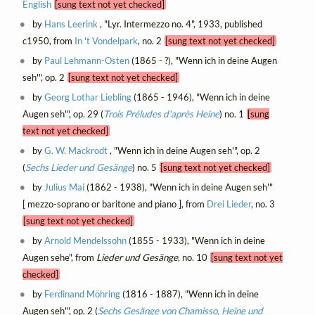
English
[sung text not yet checked]
by
Hans Leerink
, "Lyr. Intermezzo no. 4", 1933, published
c1950, from
In 't Vondelpark
, no. 2
[sung text not yet checked]
by
Paul Lehmann-Osten
(1865 - ?), "Wenn ich in deine Augen
seh'", op. 2
[sung text not yet checked]
by
Georg Lothar Liebling
(1865 - 1946), "Wenn ich in deine
Augen seh'", op. 29 (
Trois Préludes d'après Heine
) no. 1
[sung
text not yet checked]
by
G. W. Mackrodt
, "Wenn ich in deine Augen seh'", op. 2
(
Sechs Lieder und Gesänge
) no. 5
[sung text not yet checked]
by
Julius Mai
(1862 - 1938), "Wenn ich in deine Augen seh'"
[ mezzo-soprano or baritone and piano ], from
Drei Lieder
, no. 3
[sung text not yet checked]
by
Arnold Mendelssohn
(1855 - 1933), "Wenn ich in deine
Augen sehe", from
Lieder und Gesänge
, no. 10
[sung text not yet
checked]
by
Ferdinand Möhring
(1816 - 1887), "Wenn ich in deine
Augen seh'", op. 2 (
Sechs Gesänge von Chamisso, Heine und