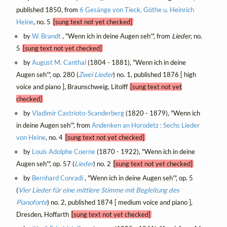
published 1850, from
6 Gesänge von Tieck, Göthe u. Heinrich
Heine
, no. 5
[sung text not yet checked]
by
W. Brandt
, "Wenn ich in deine Augen seh'", from
Lieder
, no.
5
[sung text not yet checked]
by
August M. Canthal
(1804 - 1881), "Wenn ich in deine
Augen seh'", op. 280 (
Zwei Lieder
) no. 1, published 1876 [ high
voice and piano ], Braunschweig, Litolff
[sung text not yet
checked]
by
Vladimir Castrioto-Scanderberg
(1820 - 1879), "Wenn ich
in deine Augen seh'", from
Andenken an Horodetz : Sechs Lieder
von Heine
, no. 4
[sung text not yet checked]
by
Louis Adolphe Coerne
(1870 - 1922), "Wenn ich in deine
Augen seh'", op. 57 (
Lieder
) no. 2
[sung text not yet checked]
by
Bernhard Conradi
, "Wenn ich in deine Augen seh'", op. 5
(
Vier Lieder für eine mittlere Stimme mit Begleitung des
Pianoforte
) no. 2, published 1874 [ medium voice and piano ],
Dresden, Hoffarth
[sung text not yet checked]