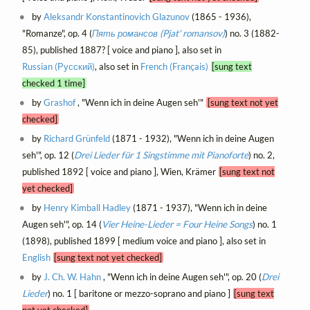
by
Aleksandr Konstantinovich Glazunov
(1865 - 1936),
"Romanze", op. 4 (
Пять романсов (Pjat' romansov)
) no. 3 (1882-
85), published 1887? [ voice and piano ], also set in
Russian (Русский)
, also set in
French (Français)
[sung text
checked 1 time]
by
Grashof
, "Wenn ich in deine Augen seh'"
[sung text not yet
checked]
by
Richard Grünfeld
(1871 - 1932), "Wenn ich in deine Augen
seh'", op. 12 (
Drei Lieder für 1 Singstimme mit Pianoforte
) no. 2,
published 1892 [ voice and piano ], Wien, Krämer
[sung text not
yet checked]
by
Henry Kimball Hadley
(1871 - 1937), "Wenn ich in deine
Augen seh'", op. 14 (
Vier Heine-Lieder = Four Heine Songs
) no. 1
(1898), published 1899 [ medium voice and piano ], also set in
English
[sung text not yet checked]
by
J. Ch. W. Hahn
, "Wenn ich in deine Augen seh'", op. 20 (
Drei
Lieder
) no. 1 [ baritone or mezzo-soprano and piano ]
[sung text