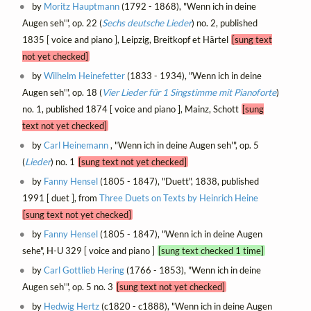
by
Moritz Hauptmann
(1792 - 1868), "Wenn ich in deine
Augen seh'", op. 22 (
Sechs deutsche Lieder
) no. 2, published
1835 [ voice and piano ], Leipzig, Breitkopf et Härtel
[sung text
not yet checked]
by
Wilhelm Heinefetter
(1833 - 1934), "Wenn ich in deine
Augen seh'", op. 18 (
Vier Lieder für 1 Singstimme mit Pianoforte
)
no. 1, published 1874 [ voice and piano ], Mainz, Schott
[sung
text not yet checked]
by
Carl Heinemann
, "Wenn ich in deine Augen seh'", op. 5
(
Lieder
) no. 1
[sung text not yet checked]
by
Fanny Hensel
(1805 - 1847), "Duett", 1838, published
1991 [ duet ], from
Three Duets on Texts by Heinrich Heine
[sung text not yet checked]
by
Fanny Hensel
(1805 - 1847), "Wenn ich in deine Augen
sehe", H-U 329 [ voice and piano ]
[sung text checked 1 time]
by
Carl Gottlieb Hering
(1766 - 1853), "Wenn ich in deine
Augen seh'", op. 5 no. 3
[sung text not yet checked]
by
Hedwig Hertz
(c1820 - c1888), "Wenn ich in deine Augen