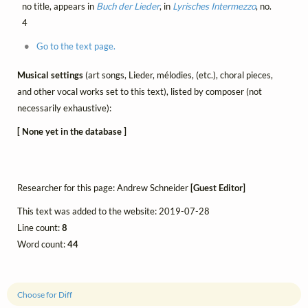
no title, appears in
Buch der Lieder
, in
Lyrisches Intermezzo
, no.
4
Go to the text page.
Musical settings
(art songs, Lieder, mélodies, (etc.), choral pieces,
and other vocal works set to this text), listed by composer (not
necessarily exhaustive):
[ None yet in the database ]
Researcher for this page: Andrew Schneider
[Guest Editor]
This text was added to the website: 2019-07-28
Line count:
8
Word count:
44
Choose for Diff