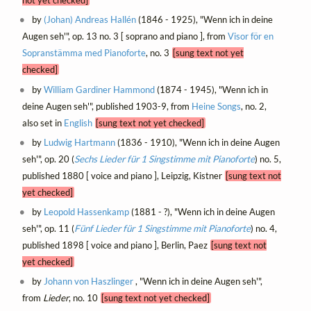
not yet checked]
by
(Johan) Andreas Hallén
(1846 - 1925), "Wenn ich in deine
Augen seh'", op. 13 no. 3 [ soprano and piano ], from
Visor för en
Sopranstämma med Pianoforte
, no. 3
[sung text not yet
checked]
by
William Gardiner Hammond
(1874 - 1945), "Wenn ich in
deine Augen seh'", published 1903-9, from
Heine Songs
, no. 2,
also set in
English
[sung text not yet checked]
by
Ludwig Hartmann
(1836 - 1910), "Wenn ich in deine Augen
seh'", op. 20 (
Sechs Lieder für 1 Singstimme mit Pianoforte
) no. 5,
published 1880 [ voice and piano ], Leipzig, Kistner
[sung text not
yet checked]
by
Leopold Hassenkamp
(1881 - ?), "Wenn ich in deine Augen
seh'", op. 11 (
Fünf Lieder für 1 Singstimme mit Pianoforte
) no. 4,
published 1898 [ voice and piano ], Berlin, Paez
[sung text not
yet checked]
by
Johann von Haszlinger
, "Wenn ich in deine Augen seh'",
from
Lieder
, no. 10
[sung text not yet checked]