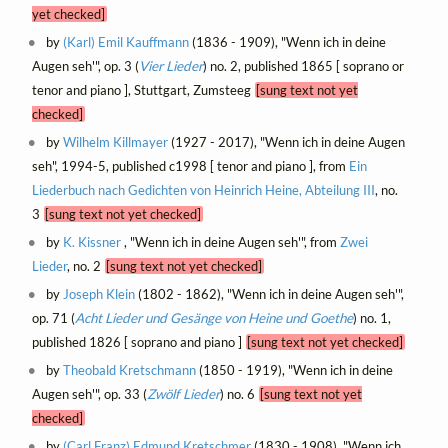
yet checked]
by
(Karl) Emil Kauffmann
(1836 - 1909), "Wenn ich in deine
Augen seh'", op. 3 (
Vier Lieder
) no. 2, published 1865 [ soprano or
tenor and piano ], Stuttgart, Zumsteeg
[sung text not yet
checked]
by
Wilhelm Killmayer
(1927 - 2017), "Wenn ich in deine Augen
seh", 1994-5, published c1998 [ tenor and piano ], from
Ein
Liederbuch nach Gedichten von Heinrich Heine, Abteilung III
, no.
3
[sung text not yet checked]
by
K. Kissner
, "Wenn ich in deine Augen seh'", from
Zwei
Lieder
, no. 2
[sung text not yet checked]
by
Joseph Klein
(1802 - 1862), "Wenn ich in deine Augen seh'",
op. 71 (
Acht Lieder und Gesänge von Heine und Goethe
) no. 1,
published 1826 [ soprano and piano ]
[sung text not yet checked]
by
Theobald Kretschmann
(1850 - 1919), "Wenn ich in deine
Augen seh'", op. 33 (
Zwölf Lieder
) no. 6
[sung text not yet
checked]
by
(Carl Franz) Edmund Kretschmer
(1830 - 1908), "Wenn ich