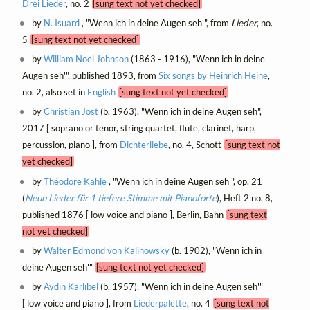
Drei Lieder
, no. 2
[sung text not yet checked]
by
N. Isuard
, "Wenn ich in deine Augen seh'", from
Lieder
, no.
5
[sung text not yet checked]
by
William Noel Johnson
(1863 - 1916), "Wenn ich in deine
Augen seh'", published 1893, from
Six songs by Heinrich Heine
,
no. 2, also set in
English
[sung text not yet checked]
by
Christian Jost
(b. 1963), "Wenn ich in deine Augen seh",
2017 [ soprano or tenor, string quartet, flute, clarinet, harp,
percussion, piano ], from
Dichterliebe
, no. 4, Schott
[sung text not
yet checked]
by
Théodore Kahle
, "Wenn ich in deine Augen seh'", op. 21
(
Neun Lieder für 1 tiefere Stimme mit Pianoforte
), Heft 2 no. 8,
published 1876 [ low voice and piano ], Berlin, Bahn
[sung text
not yet checked]
by
Walter Edmond von Kalinowsky
(b. 1902), "Wenn ich in
deine Augen seh'"
[sung text not yet checked]
by
Aydın Karlıbel
(b. 1957), "Wenn ich in deine Augen seh'"
[ low voice and piano ], from
Liederpalette
, no. 4
[sung text not