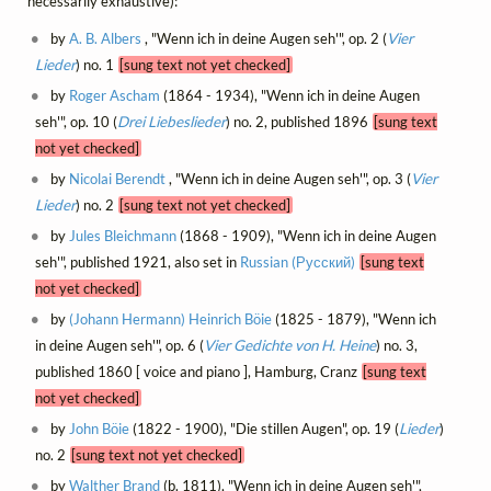
necessarily exhaustive):
by
A. B. Albers
, "Wenn ich in deine Augen seh'", op. 2 (
Vier
Lieder
) no. 1
[sung text not yet checked]
by
Roger Ascham
(1864 - 1934), "Wenn ich in deine Augen
seh'", op. 10 (
Drei Liebeslieder
) no. 2, published 1896
[sung text
not yet checked]
by
Nicolai Berendt
, "Wenn ich in deine Augen seh'", op. 3 (
Vier
Lieder
) no. 2
[sung text not yet checked]
by
Jules Bleichmann
(1868 - 1909), "Wenn ich in deine Augen
seh'", published 1921, also set in
Russian (Русский)
[sung text
not yet checked]
by
(Johann Hermann) Heinrich Böie
(1825 - 1879), "Wenn ich
in deine Augen seh'", op. 6 (
Vier Gedichte von H. Heine
) no. 3,
published 1860 [ voice and piano ], Hamburg, Cranz
[sung text
not yet checked]
by
John Böie
(1822 - 1900), "Die stillen Augen", op. 19 (
Lieder
)
no. 2
[sung text not yet checked]
by
Walther Brand
(b. 1811), "Wenn ich in deine Augen seh'",