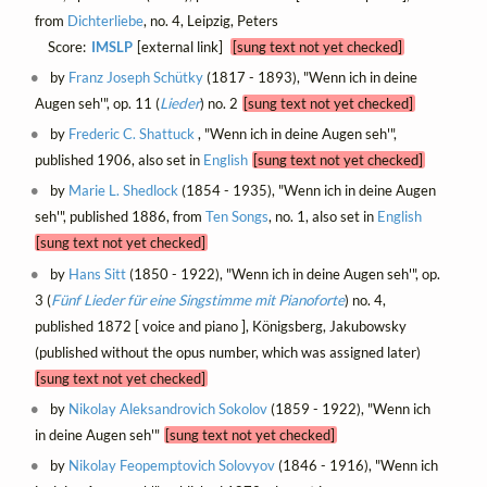
from
Dichterliebe
, no. 4, Leipzig, Peters
Score:
IMSLP
[external link]
[sung text not yet checked]
by
Franz Joseph Schütky
(1817 - 1893), "Wenn ich in deine
Augen seh'", op. 11 (
Lieder
) no. 2
[sung text not yet checked]
by
Frederic C. Shattuck
, "Wenn ich in deine Augen seh'",
published 1906, also set in
English
[sung text not yet checked]
by
Marie L. Shedlock
(1854 - 1935), "Wenn ich in deine Augen
seh'", published 1886, from
Ten Songs
, no. 1, also set in
English
[sung text not yet checked]
by
Hans Sitt
(1850 - 1922), "Wenn ich in deine Augen seh'", op.
3 (
Fünf Lieder für eine Singstimme mit Pianoforte
) no. 4,
published 1872 [ voice and piano ], Königsberg, Jakubowsky
(published without the opus number, which was assigned later)
[sung text not yet checked]
by
Nikolay Aleksandrovich Sokolov
(1859 - 1922), "Wenn ich
in deine Augen seh'"
[sung text not yet checked]
by
Nikolay Feopemptovich Solovyov
(1846 - 1916), "Wenn ich