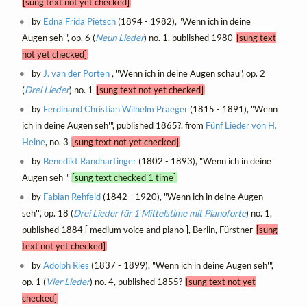
[sung text not yet checked]
by
Edna Frida Pietsch
(1894 - 1982), "Wenn ich in deine
Augen seh'", op. 6 (
Neun Lieder
) no. 1, published 1980
[sung text
not yet checked]
by
J. van der Porten
, "Wenn ich in deine Augen schau", op. 2
(
Drei Lieder
) no. 1
[sung text not yet checked]
by
Ferdinand Christian Wilhelm Praeger
(1815 - 1891), "Wenn
ich in deine Augen seh'", published 1865?, from
Fünf Lieder von H.
Heine
, no. 3
[sung text not yet checked]
by
Benedikt Randhartinger
(1802 - 1893), "Wenn ich in deine
Augen seh'"
[sung text checked 1 time]
by
Fabian Rehfeld
(1842 - 1920), "Wenn ich in deine Augen
seh'", op. 18 (
Drei Lieder für 1 Mittelstime mit Pianoforte
) no. 1,
published 1884 [ medium voice and piano ], Berlin, Fürstner
[sung
text not yet checked]
by
Adolph Ries
(1837 - 1899), "Wenn ich in deine Augen seh'",
op. 1 (
Vier Lieder
) no. 4, published 1855?
[sung text not yet
checked]