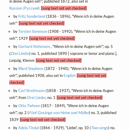
in deine Augen seh'", published 1872, also set in
Russian (Русский)
[sung text not yet checked]
by
Fritz Sonderland
(1836 - 1896), "Wenn ich in deine Augen
seh'"
[sung text not yet checked]
by
Torsten Sörenson
(1908 - 1992), "Wenn ich in deine Augen
seh'", 1929
[sung text not yet checked]
by
Gerhard Stehmann
, "Wenn ich in deine Augen seh'", op. 5
(
Drei Lieder
) no. 1, published 1890 [ soprano or tenor and piano ],
Leipzig, Klemm
[sung text not yet checked]
by
Ward Stephens
(1872 - 1940), "Wenn ich in deine Augen
seh'", published 1908, also set in
English
[sung text not yet
checked]
by
Carl Streitmann
(1858 - 1937), "Wenn ich in deine Augen
seh'", from
Drei Lieder
, no. 1
[sung text not yet checked]
by
Otto Tiehsen
(1817 - 1849), "Wenn ich in deine Augen
seh'", op. 2 (
Fünf Gesänge von Heine und Müller
) no. 3, published
1839
[sung text not yet checked]
by
Adela Tindal
(1866 - 1929), "Liebe", op. 10 (
Two songs
) no.