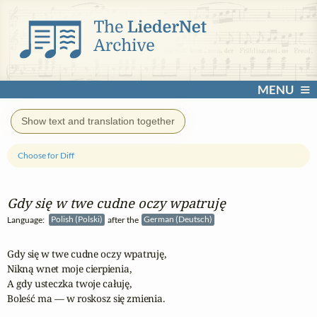
MENU
Show text and translation together
Choose for Diff
Gdy się w twe cudne oczy wpatruję
Language:
Polish (Polski)
after the
German (Deutsch)
Gdy się w twe cudne oczy wpatruję,

Nikną wnet moje cierpienia,

A gdy usteczka twoje całuję,

Boleść ma — w roskosz się zmienia.
