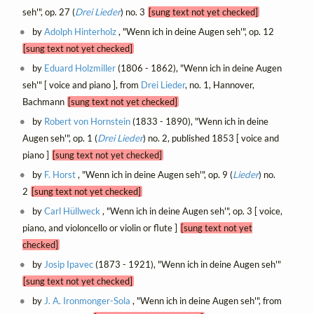
seh'", op. 27 (
Drei Lieder
) no. 3
[sung text not yet checked]
by
Adolph Hinterholz
, "Wenn ich in deine Augen seh'", op. 12
[sung text not yet checked]
by
Eduard Holzmiller
(1806 - 1862), "Wenn ich in deine Augen
seh'" [ voice and piano ], from
Drei Lieder
, no. 1, Hannover,
Bachmann
[sung text not yet checked]
by
Robert von Hornstein
(1833 - 1890), "Wenn ich in deine
Augen seh'", op. 1 (
Drei Lieder
) no. 2, published 1853 [ voice and
piano ]
[sung text not yet checked]
by
F. Horst
, "Wenn ich in deine Augen seh'", op. 9 (
Lieder
) no.
2
[sung text not yet checked]
by
Carl Hüllweck
, "Wenn ich in deine Augen seh'", op. 3 [ voice,
piano, and violoncello or violin or flute ]
[sung text not yet
checked]
by
Josip Ipavec
(1873 - 1921), "Wenn ich in deine Augen seh'"
[sung text not yet checked]
by
J. A. Ironmonger-Sola
, "Wenn ich in deine Augen seh'", from