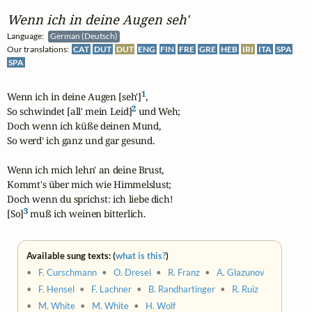
Wenn ich in deine Augen seh'
Language:
German (Deutsch)
Our translations:
CAT
DUT
DUT
ENG
FIN
FRE
GRE
HEB
IRI
ITA
SPA
SPA
1
Wenn ich in deine Augen [seh']
,

2
So schwindet [all' mein Leid]
 und Weh; 

Doch wenn ich küße deinen Mund,

So werd' ich ganz und gar gesund.

Wenn ich mich lehn' an deine Brust,

Kommt's über mich wie Himmelslust;

Doch wenn du sprichst: ich liebe dich!

3
[So]
 muß ich weinen bitterlich.
Available sung texts: (
what is this?
)
•
F. Curschmann
•
O. Dresel
•
R. Franz
•
A. Glazunov
•
F. Hensel
•
F. Lachner
•
B. Randhartinger
•
R. Ruiz
•
M. White
•
M. White
•
H. Wolf