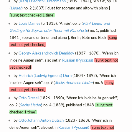
by
(Karl) Friedrich Curschmann
(1805 - 1841), "An sie", op. 16
(
Lieder
) no. 2 (1837) [ duet for soprano and alto with piano ]
[sung text checked 1 time]
by
Louis Dames
(b. 1815), "An sie", op. 5 (
Fünf Lieder und
Gesänge für Sopran oder Tenor mit Pianoforte
) no. 1, published
1841 [ soprano or tenor and piano ], Berlin, Bote und Bock
[sung
text not yet checked]
by
Georgy Aleksandrovich Demidov
(1837 - 1870), "Wenn ich
in deine Augen seh'", also set in
Russian (Русский)
[sung text not
yet checked]
by
Heinrich (Ludwig Egmont) Dorn
(1804 - 1892), "Wenn ich
in deine Augen seh'", op. 9 (
Sechs deutsche Lieder
) no. 5
[sung
text not yet checked]
by
Otto Dresel
(1826 - 1890), "Wenn ich in deine Augen seh'",
op. 2 (
Sechs Lieder
) no. 4 (1839), published c1848
[sung text
checked 1 time]
by
Otto Johann Anton Dütsch
(1823 - 1863), "Wenn ich in
deine Augen seh'", also set in
Russian (Русский)
[sung text not