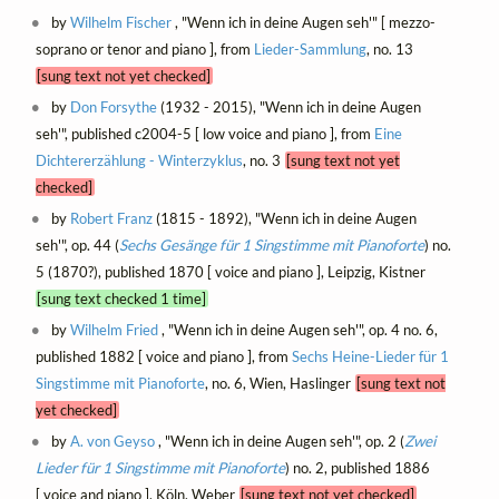
by
Wilhelm Fischer
, "Wenn ich in deine Augen seh'" [ mezzo-
soprano or tenor and piano ], from
Lieder-Sammlung
, no. 13
[sung text not yet checked]
by
Don Forsythe
(1932 - 2015), "Wenn ich in deine Augen
seh'", published c2004-5 [ low voice and piano ], from
Eine
Dichtererzählung - Winterzyklus
, no. 3
[sung text not yet
checked]
by
Robert Franz
(1815 - 1892), "Wenn ich in deine Augen
seh'", op. 44 (
Sechs Gesänge für 1 Singstimme mit Pianoforte
) no.
5 (1870?), published 1870 [ voice and piano ], Leipzig, Kistner
[sung text checked 1 time]
by
Wilhelm Fried
, "Wenn ich in deine Augen seh'", op. 4 no. 6,
published 1882 [ voice and piano ], from
Sechs Heine-Lieder für 1
Singstimme mit Pianoforte
, no. 6, Wien, Haslinger
[sung text not
yet checked]
by
A. von Geyso
, "Wenn ich in deine Augen seh'", op. 2 (
Zwei
Lieder für 1 Singstimme mit Pianoforte
) no. 2, published 1886
[ voice and piano ], Köln, Weber
[sung text not yet checked]