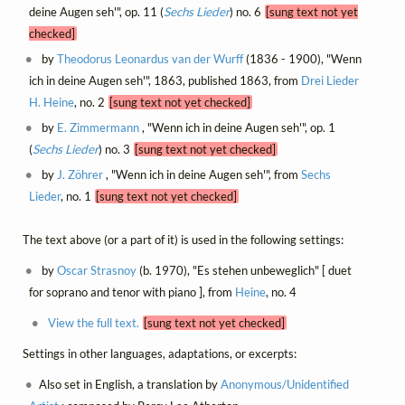
deine Augen seh'", op. 11 (
Sechs Lieder
) no. 6
[sung text not yet
checked]
by
Theodorus Leonardus van der Wurff
(1836 - 1900), "Wenn
ich in deine Augen seh'", 1863, published 1863, from
Drei Lieder
H. Heine
, no. 2
[sung text not yet checked]
by
E. Zimmermann
, "Wenn ich in deine Augen seh'", op. 1
(
Sechs Lieder
) no. 3
[sung text not yet checked]
by
J. Zöhrer
, "Wenn ich in deine Augen seh'", from
Sechs
Lieder
, no. 1
[sung text not yet checked]
The text above (or a part of it) is used in the following settings:
by
Oscar Strasnoy
(b. 1970), "Es stehen unbeweglich" [ duet
for soprano and tenor with piano ], from
Heine
, no. 4
View the full text.
[sung text not yet checked]
Settings in other languages, adaptations, or excerpts:
Also set in English, a translation by
Anonymous/Unidentified