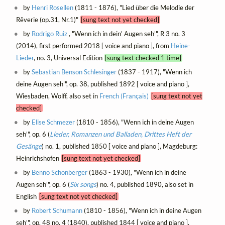
by
Henri Rosellen
(1811 - 1876), "Lied über die Melodie der
Rêverie (op.31, Nr.1)"
[sung text not yet checked]
by
Rodrigo Ruiz
, "Wenn ich in dein' Augen seh'", R 3 no. 3
(2014), first performed 2018 [ voice and piano ], from
Heine-
Lieder
, no. 3, Universal Edition
[sung text checked 1 time]
by
Sebastian Benson Schlesinger
(1837 - 1917), "Wenn ich
deine Augen seh'", op. 38, published 1892 [ voice and piano ],
Wiesbaden, Wolff, also set in
French (Français)
[sung text not yet
checked]
by
Elise Schmezer
(1810 - 1856), "Wenn ich in deine Augen
seh'", op. 6 (
Lieder, Romanzen und Balladen, Drittes Heft der
Gesänge
) no. 1, published 1850 [ voice and piano ], Magdeburg:
Heinrichshofen
[sung text not yet checked]
by
Benno Schönberger
(1863 - 1930), "Wenn ich in deine
Augen seh'", op. 6 (
Six songs
) no. 4, published 1890, also set in
English
[sung text not yet checked]
by
Robert Schumann
(1810 - 1856), "Wenn ich in deine Augen
seh'", op. 48 no. 4 (1840), published 1844 [ voice and piano ],