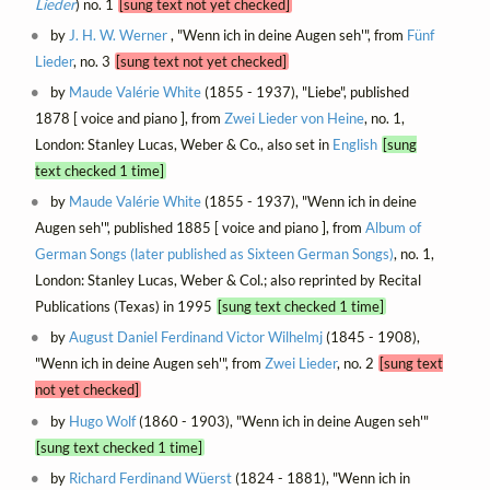
Lieder
) no. 1
[sung text not yet checked]
by
J. H. W. Werner
, "Wenn ich in deine Augen seh'", from
Fünf
Lieder
, no. 3
[sung text not yet checked]
by
Maude Valérie White
(1855 - 1937), "Liebe", published
1878 [ voice and piano ], from
Zwei Lieder von Heine
, no. 1,
London: Stanley Lucas, Weber & Co., also set in
English
[sung
text checked 1 time]
by
Maude Valérie White
(1855 - 1937), "Wenn ich in deine
Augen seh'", published 1885 [ voice and piano ], from
Album of
German Songs (later published as Sixteen German Songs)
, no. 1,
London: Stanley Lucas, Weber & Col.; also reprinted by Recital
Publications (Texas) in 1995
[sung text checked 1 time]
by
August Daniel Ferdinand Victor Wilhelmj
(1845 - 1908),
"Wenn ich in deine Augen seh'", from
Zwei Lieder
, no. 2
[sung text
not yet checked]
by
Hugo Wolf
(1860 - 1903), "Wenn ich in deine Augen seh'"
[sung text checked 1 time]
by
Richard Ferdinand Wüerst
(1824 - 1881), "Wenn ich in