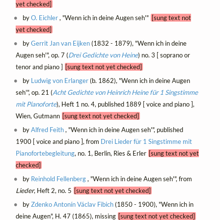
yet checked]
by
O. Eichler
, "Wenn ich in deine Augen seh'"
[sung text not
yet checked]
by
Gerrit Jan van Eijken
(1832 - 1879), "Wenn ich in deine
Augen seh'", op. 7 (
Drei Gedichte von Heine
) no. 3 [ soprano or
tenor and piano ]
[sung text not yet checked]
by
Ludwig von Erlanger
(b. 1862), "Wenn ich in deine Augen
seh'", op. 21 (
Acht Gedichte von Heinrich Heine für 1 Singstimme
mit Pianoforte
), Heft 1 no. 4, published 1889 [ voice and piano ],
Wien, Gutmann
[sung text not yet checked]
by
Alfred Feith
, "Wenn ich in deine Augen seh'", published
1900 [ voice and piano ], from
Drei Lieder für 1 Singstimme mit
Pianofortebegleitung
, no. 1, Berlin, Ries & Erler
[sung text not yet
checked]
by
Reinhold Fellenberg
, "Wenn ich in deine Augen seh'", from
Lieder
, Heft 2, no. 5
[sung text not yet checked]
by
Zdenko Antonín Václav Fibich
(1850 - 1900), "Wenn ich in
deine Augen", H. 47 (1865), missing
[sung text not yet checked]