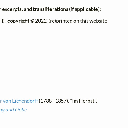
 excerpts, and transliterations (if applicable):
l) ,
copyright ©
2022, (re)printed on this website
r von Eichendorff
(1788 - 1857), "Im Herbst",
ng und Liebe