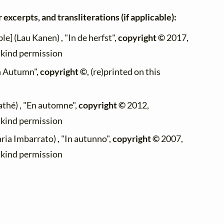
 excerpts, and transliterations (if applicable):
le] (Lau Kanen) , "In de herfst",
copyright ©
2017,
h kind permission
In Autumn",
copyright ©
, (re)printed on this
thé) , "En automne",
copyright ©
2012,
h kind permission
ia Imbarrato) , "In autunno",
copyright ©
2007,
h kind permission