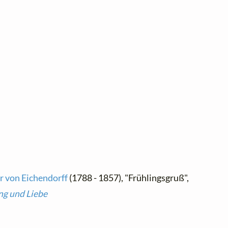
r von Eichendorff
(1788 - 1857), "Frühlingsgruß",
ng und Liebe