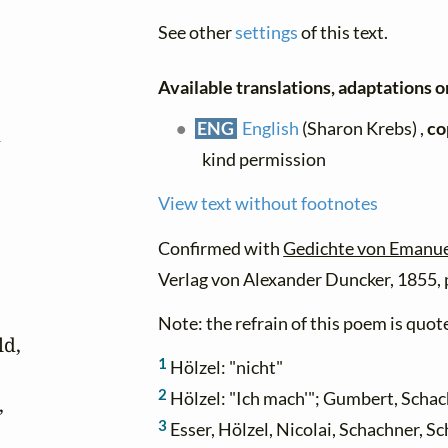
See other
settings
of this text.
Available translations, adaptations or
ENG
English
(Sharon Krebs) ,
co


kind permission
View text without footnotes
Confirmed with
Gedichte von Emanue
Verlag von Alexander Duncker, 1855, 
Note: the refrain of this poem is qu
d,

1
Hölzel: "nicht"
2
Hölzel: "Ich mach'"; Gumbert, Scha


3
Esser, Hölzel, Nicolai, Schachner, Sc