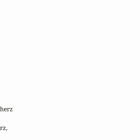
herz

z,
