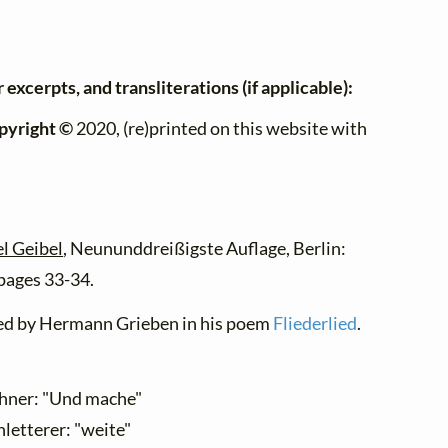
 excerpts, and transliterations (if applicable):
pyright ©
2020, (re)printed on this website with
l Geibel
, Neununddreißigste Auflage, Berlin:
pages 33-34.
oted by Hermann Grieben in his poem
Fliederlied
.
chner: "Und mache"
hletterer: "weite"