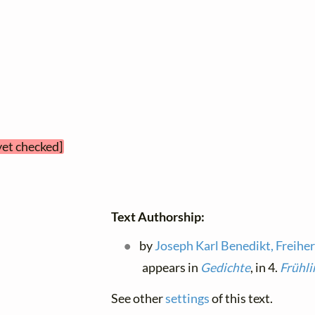
yet checked]
Text Authorship:
by
Joseph Karl Benedikt, Freiher
appears in
Gedichte
, in 4.
Frühli
See other
settings
of this text.