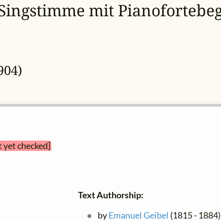
 Singstimme mit Pianofortebeg
904)
t yet checked]
Text Authorship:
by
Emanuel Geibel
(1815 - 1884)