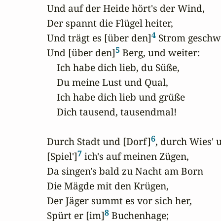
Und auf der Heide hört's der Wind,

Der spannt die Flügel heiter,

4
Und trägt es [über den]
 Strom geschwi
5
Und [über den]
 Berg, und weiter:

    Ich habe dich lieb, du Süße,

    Du meine Lust und Qual,

    Ich habe dich lieb und grüße

    Dich tausend, tausendmal!

6
Durch Stadt und [Dorf]
, durch Wies' 
7
[Spiel']
 ich's auf meinen Zügen,

Da singen's bald zu Nacht am Born

Die Mägde mit den Krügen,

Der Jäger summt es vor sich her,

8
Spürt er [im]
 Buchenhage;
