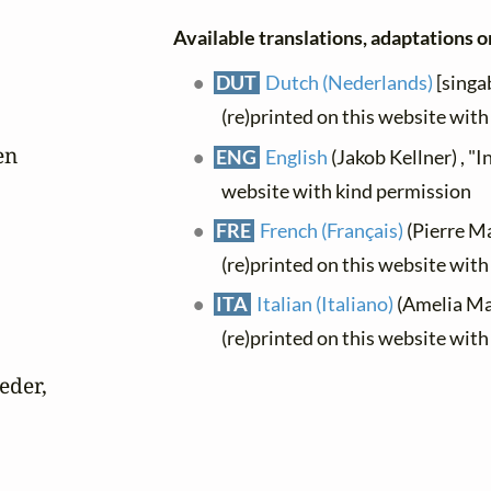
Available translations, adaptations or
DUT
Dutch (Nederlands)
[singab
(re)printed on this website wit
n

ENG
English
(Jakob Kellner) , "
website with kind permission
FRE
French (Français)
(Pierre Ma
(re)printed on this website wit
ITA
Italian (Italiano)
(Amelia Mar
(re)printed on this website wit
der,
