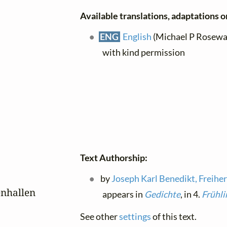
Available translations, adaptations or
ENG
English
(Michael P Rosewal
with kind permission
Text Authorship:
by
Joseph Karl Benedikt, Freiher
nhallen

appears in
Gedichte
, in 4.
Frühli
See other
settings
of this text.