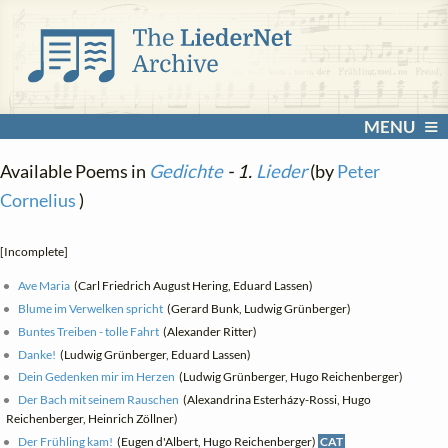
MENU
Available Poems in
Gedichte
- 1.
Lieder
(by
Peter
Cornelius
)
[Incomplete]
Ave Maria
(Carl Friedrich August Hering, Eduard Lassen)
Blume im Verwelken spricht
(Gerard Bunk, Ludwig Grünberger)
Buntes Treiben - tolle Fahrt
(Alexander Ritter)
Danke!
(Ludwig Grünberger, Eduard Lassen)
Dein Gedenken mir im Herzen
(Ludwig Grünberger, Hugo Reichenberger)
Der Bach mit seinem Rauschen
(Alexandrina Esterházy-Rossi, Hugo
Reichenberger, Heinrich Zöllner)
Der Frühling kam!
(Eugen d'Albert, Hugo Reichenberger)
CAT