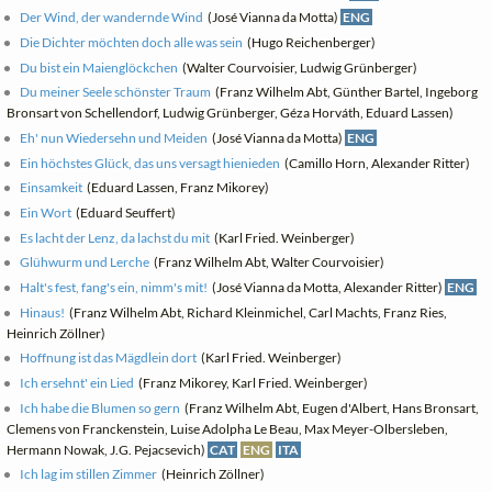
Der Wind, der wandernde Wind
(José Vianna da Motta)
ENG
Die Dichter möchten doch alle was sein
(Hugo Reichenberger)
Du bist ein Maienglöckchen
(Walter Courvoisier, Ludwig Grünberger)
Du meiner Seele schönster Traum
(Franz Wilhelm Abt, Günther Bartel, Ingeborg
Bronsart von Schellendorf, Ludwig Grünberger, Géza Horváth, Eduard Lassen)
Eh' nun Wiedersehn und Meiden
(José Vianna da Motta)
ENG
Ein höchstes Glück, das uns versagt hienieden
(Camillo Horn, Alexander Ritter)
Einsamkeit
(Eduard Lassen, Franz Mikorey)
Ein Wort
(Eduard Seuffert)
Es lacht der Lenz, da lachst du mit
(Karl Fried. Weinberger)
Glühwurm und Lerche
(Franz Wilhelm Abt, Walter Courvoisier)
Halt's fest, fang's ein, nimm's mit!
(José Vianna da Motta, Alexander Ritter)
ENG
Hinaus!
(Franz Wilhelm Abt, Richard Kleinmichel, Carl Machts, Franz Ries,
Heinrich Zöllner)
Hoffnung ist das Mägdlein dort
(Karl Fried. Weinberger)
Ich ersehnt' ein Lied
(Franz Mikorey, Karl Fried. Weinberger)
Ich habe die Blumen so gern
(Franz Wilhelm Abt, Eugen d'Albert, Hans Bronsart,
Clemens von Franckenstein, Luise Adolpha Le Beau, Max Meyer-Olbersleben,
Hermann Nowak, J.G. Pejacsevich)
CAT
ENG
ITA
Ich lag im stillen Zimmer
(Heinrich Zöllner)