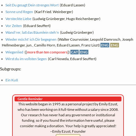
Seit Du gesagt Dein strenges Wort
(Eduard Lassen)
Sonne und Regen
(Karl Fried. Weinberger)
Versteckte Liebe
(Ludwig Grünberger, Hugo Reichenberger)
Vor Zeiten
(Eduard Seuffert)
Wand'rer, laß das Bäumlein steh'n
(Ludwig Grünberger)
Wieder möcht' ich Dir begegnen
(Walter Courvoisier, Leopold Damrosch, Joseph
Hellmesberger, jun., Camillo Horn, Eduard Lassen, Franz Liszt)
ENG
ENG
Wiegenlied
([
more than ten composers
])
CAT
ENG
Wirst du im vollsten Segen
(Carl Noseda, Eduard Seuffert)
Subgroups:
Ein Kuß
Gentle Reminder
This website began in 1995 as a personal project by Emily Ezust,
who has been working on it full-time without a salary since 2008.
Our research has never had any government or institutional
funding, so if you found the information here useful, please
consider making a donation. Your help is greatly appreciated!
–Emily Ezust, Founder