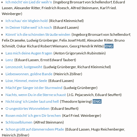
Ich möcht' ein Lied dir weih'n
(Ingeborg Bronsart von Schellendorf, Eduard
Lassen, Alexander Ritter, Friedrich Roesch, Alfred Steinmann, Karl Fried.
Weinberger)
Ich schau' ein Vöglein hold
(Richard Kleinmichel)
In Deiner Nähe weil' ich noch
(Eduard Lassen)
Könnt' ich die schönsten Sträuße winden
(Ingeborg Bronsart von Schellendorf,
Felix Draeseke, Ludwig Grünberger, Felix Josef Mottl, Alexander Ritter, Bruno
Schmidt, Oskar Richard Robert Wiemann, Georg Hendrik Witte)
ENG
Lass mich deine Augen fragen
(Anton Grigoryevich Rubinstein)
Lenz
(Eduard Lassen, Ernst Edward Taubert)
Lenzeszeit, lustgeweiht
(Ludwig Grünberger, Richard Kleinmichel)
Liebeswonnen, goldne Bande
(Heinrich Zöllner)
Löse, Himmel, meine Seele
(Eduard Lassen)
Mächt’ger Sänger ist der Sturmwind
(Ludwig Grünberger)
Nachts, wenn Du in die Sterne schaust
(J.G. Pejacsevich, Eduard Seuffert)
Nicht sing' ich Lieder laut und hell
(Theodore Spiering)
ENG
O ungestörtes Wonneleben
(Eduard Seuffert)
Rosen möcht' ich gern Dir brechen
(Karl Fried. Weinberger)
Schlüsselblumen
(Alfred Steinmann)
Schon grüßt auf dämmerndem Pfade
(Eduard Lassen, Hugo Reichenberger,
Heinrich Zöllner)