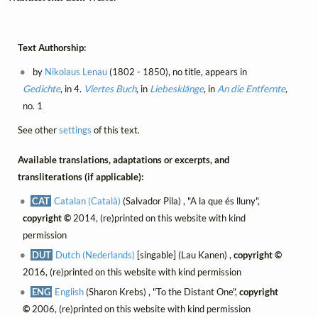
Text Authorship:
by
Nikolaus Lenau
(1802 - 1850), no title, appears in
Gedichte
, in 4.
Viertes Buch
, in
Liebesklänge
, in
An die Entfernte
,
no. 1
See other
settings
of this text.
Available translations, adaptations or excerpts, and
transliterations (if applicable):
CAT
Catalan (Català)
(Salvador Pila) , "A la que és lluny",
copyright ©
2014, (re)printed on this website with kind
permission
DUT
Dutch (Nederlands)
[singable] (Lau Kanen) ,
copyright ©
2016, (re)printed on this website with kind permission
ENG
English
(Sharon Krebs) , "To the Distant One",
copyright
©
2006, (re)printed on this website with kind permission