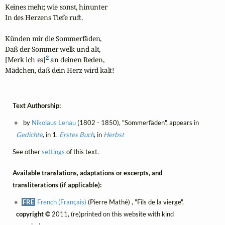
Keines mehr, wie sonst, hinunter

In des Herzens Tiefe ruft.

Künden mir die Sommerfäden,

Daß der Sommer welk und alt,

2
[Merk ich es]
 an deinen Reden,

Mädchen, daß dein Herz wird kalt!
Text Authorship:
by
Nikolaus Lenau
(1802 - 1850), "Sommerfäden", appears in
Gedichte
, in 1.
Erstes Buch
, in
Herbst
See other
settings
of this text.
Available translations, adaptations or excerpts, and
transliterations (if applicable):
FRE
French (Français)
(Pierre Mathé) , "Fils de la vierge",
copyright ©
2011, (re)printed on this website with kind