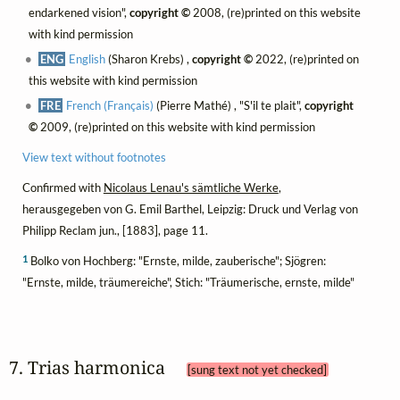
endarkened vision",
copyright ©
2008, (re)printed on this website
with kind permission
ENG
English
(Sharon Krebs) ,
copyright ©
2022, (re)printed on
this website with kind permission
FRE
French (Français)
(Pierre Mathé) , "S'il te plait",
copyright
©
2009, (re)printed on this website with kind permission
View text without footnotes
Confirmed with
Nicolaus Lenau's sämtliche Werke
,
herausgegeben von G. Emil Barthel, Leipzig: Druck und Verlag von
Philipp Reclam jun., [1883], page 11.
1
Bolko von Hochberg: "Ernste, milde, zauberische"; Sjögren:
"Ernste, milde, träumereiche", Stich: "Träumerische, ernste, milde"
7. Trias harmonica 
[sung text not yet checked]