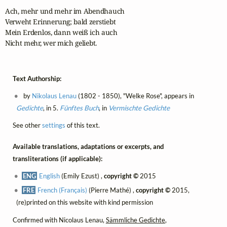
Ach, mehr und mehr im Abendhauch

Verweht Erinnerung; bald zerstiebt

Mein Erdenlos, dann weiß ich auch

Nicht mehr, wer mich geliebt.
Text Authorship:
by
Nikolaus Lenau
(1802 - 1850), "Welke Rose", appears in
Gedichte
, in 5.
Fünftes Buch
, in
Vermischte Gedichte
See other
settings
of this text.
Available translations, adaptations or excerpts, and
transliterations (if applicable):
ENG
English
(Emily Ezust) ,
copyright ©
2015
FRE
French (Français)
(Pierre Mathé) ,
copyright ©
2015,
(re)printed on this website with kind permission
Confirmed with Nicolaus Lenau,
Sämmliche Gedichte
,