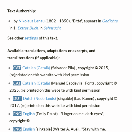
Text Authorship:
by
Nikolaus Lenau
(1802 - 1850), "Bitte", appears in
Gedichte
,
in 1.
Erstes Buch
, in
Sehnsucht
See other
settings
of this text.
Available translations, adaptations or excerpts, and
transliterations (if applicable):
CAT
Catalan (Català)
(Salvador Pila) ,
copyright ©
2015,
(re)printed on this website with kind permission
CAT
Catalan (Català)
(Manuel Capdevila i Font) ,
copyright ©
2025, (re)printed on this website with kind permission
DUT
Dutch (Nederlands)
[singable] (Lau Kanen) ,
copyright ©
2017, (re)printed on this website with kind permission
ENG
English
(Emily Ezust) , "Linger on me, dark eyes",
copyright ©
ENG
English
[singable] (Walter A. Aue) , "Stay with me,