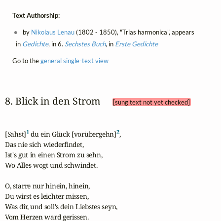
Text Authorship:
by
Nikolaus Lenau
(1802 - 1850), "Trias harmonica", appears
in
Gedichte
, in 6.
Sechstes Buch
, in
Erste Gedichte
Go to the
general single-text view
8. Blick in den Strom 
[sung text not yet checked]
1
2
[Sahst]
 du ein Glück [vorübergehn]
,

Das nie sich wiederfindet,

Ist's gut in einen Strom zu sehn,

Wo Alles wogt und schwindet.

O, starre nur hinein, hinein,

Du wirst es leichter missen,

Was dir, und soll's dein Liebstes seyn,

Vom Herzen ward gerissen.
