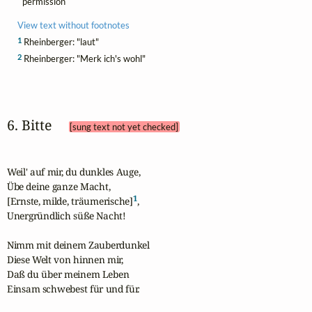
permission
View text without footnotes
1
Rheinberger: "laut"
2
Rheinberger: "Merk ich's wohl"
6. Bitte 
[sung text not yet checked]
Weil' auf mir, du dunkles Auge,

Übe deine ganze Macht,

1
[Ernste, milde, träumerische]
,

Unergründlich süße Nacht!

Nimm mit deinem Zauberdunkel

Diese Welt von hinnen mir,

Daß du über meinem Leben

Einsam schwebest für und für.