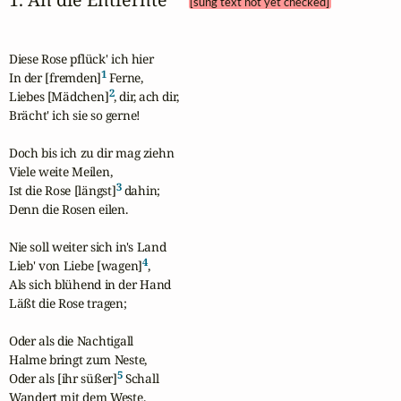
[sung text not yet checked]
Diese Rose pflück' ich hier

1
In der [fremden]
 Ferne,

2
Liebes [Mädchen]
, dir, ach dir,

Brächt' ich sie so gerne!

Doch bis ich zu dir mag ziehn

Viele weite Meilen,

3
Ist die Rose [längst]
 dahin;

Denn die Rosen eilen.

Nie soll weiter sich in's Land

4
Lieb' von Liebe [wagen]
,

Als sich blühend in der Hand

Läßt die Rose tragen;

Oder als die Nachtigall

Halme bringt zum Neste,

5
Oder als [ihr süßer]
 Schall

Wandert mit dem Weste.