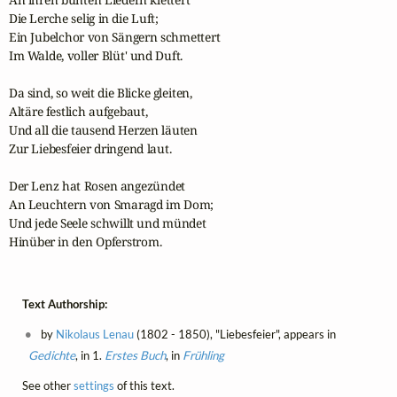
Die Lerche selig in die Luft;

Ein Jubelchor von Sängern schmettert

Im Walde, voller Blüt' und Duft.

Da sind, so weit die Blicke gleiten,

Altäre festlich aufgebaut,

Und all die tausend Herzen läuten

Zur Liebesfeier dringend laut.

Der Lenz hat Rosen angezündet

An Leuchtern von Smaragd im Dom;

Und jede Seele schwillt und mündet

Hinüber in den Opferstrom.
Text Authorship:
by
Nikolaus Lenau
(1802 - 1850), "Liebesfeier", appears in
Gedichte
, in 1.
Erstes Buch
, in
Frühling
See other
settings
of this text.