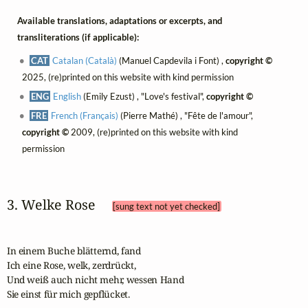
Available translations, adaptations or excerpts, and
transliterations (if applicable):
CAT
Catalan (Català)
(Manuel Capdevila i Font) ,
copyright ©
2025, (re)printed on this website with kind permission
ENG
English
(Emily Ezust) , "Love's festival",
copyright ©
FRE
French (Français)
(Pierre Mathé) , "Fête de l'amour",
copyright ©
2009, (re)printed on this website with kind
permission
3. Welke Rose 
[sung text not yet checked]
In einem Buche blätternd, fand 

Ich eine Rose, welk, zerdrückt,

Und weiß auch nicht mehr, wessen Hand

Sie einst für mich gepflücket.
