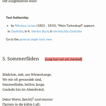
Der aufgeblühten Rose!
Text Authorship:
by
Nikolaus Lenau
(1802 - 1850), "Mein Türkenkopf", appears
in
Gedichte
, in 4.
Viertes Buch
, in
Vermischte Gedichte
Go to the
general single-text view
5. Sommerfäden 
[sung text not yet checked]
Mädchen, sieh, am Wiesenhange,

Wo wir oft gewandelt sind,

Sommerfäden, leichte, lange,

Gaukeln hin im Abendwind.

1
Deine Worte, [leicht]
 und munter

Flattern in die kühle Luft;
