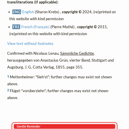
transliterations (if applicable):
ENG
English
(Sharon Krebs) ,
copyright ©
2024, (re)printed on
this website with kind permission
FRE
French (Français)
(Pierre Mathé) ,
copyright ©
2015,
(re)printed on this website with kind permission
View text without footnotes
Confirmed with Nicolaus Lenau,
Sämmliche Gedichte
,
herausgegeben von Anastasius Grün, vierter Band, Stuttgart und
Augsburg, J. G. Cotta Verlag, 1855, page 355.
1
Mettenheimer: "Sieh'st"; further changes may exist not shown
above.
2
Flügel: "vorüberziehn"; further changes may exist not shown
above.
Gentle Reminder