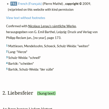
FRE
French (Français)
(Pierre Mathé) ,
copyright ©
2009,
(re)printed on this website with kind permission
View text without footnotes
Confirmed with
Nicolaus Lenau’s sämtliche Werke
,
herausgegeben von G. Emil Barthel, Leipzig: Druck und Verlag von
Philipp Reclam jun., [no year], page 173.
1
Mattiesen, Mendelssohn, Schoeck, Schulz-Weida: "weiten"
2
Lang: "Herze"
3
Schulz-Weida: "schnell"
4
Bartók: "scheiden"
5
Bartók, Schulz-Weida: "der süße"
2. Liebesfeier
(Sung text)
An ihren bunten Liedern klettert
