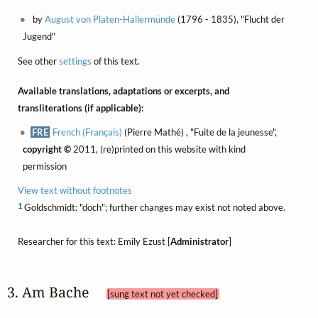
by
August von Platen-Hallermünde
(1796 - 1835), "Flucht der
Jugend"
See other
settings
of this text.
Available translations, adaptations or excerpts, and
transliterations (if applicable):
FRE
French (Français)
(Pierre Mathé) , "Fuite de la jeunesse",
copyright ©
2011, (re)printed on this website with kind
permission
View text without footnotes
1
Goldschmidt: "doch"; further changes may exist not noted above.
Researcher for this text: Emily Ezust [
Administrator
]
3. Am Bache 
[sung text not yet checked]