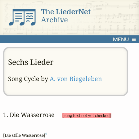
MENU
Sechs Lieder
Song Cycle by
A. von Biegeleben
1. Die Wasserrose 
[sung text not yet checked]
1
[Die stille Wasserrose]