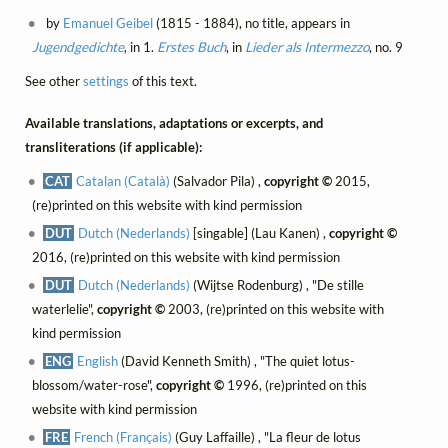
by
Emanuel Geibel
(1815 - 1884), no title, appears in
Jugendgedichte
, in 1.
Erstes Buch
, in
Lieder als Intermezzo
, no. 9
See other
settings
of this text.
Available translations, adaptations or excerpts, and
transliterations (if applicable):
CAT
Catalan (Català)
(Salvador Pila) ,
copyright ©
2015,
(re)printed on this website with kind permission
DUT
Dutch (Nederlands)
[singable] (Lau Kanen) ,
copyright ©
2016, (re)printed on this website with kind permission
DUT
Dutch (Nederlands)
(Wijtse Rodenburg) , "De stille
waterlelie",
copyright ©
2003, (re)printed on this website with
kind permission
ENG
English
(David Kenneth Smith) , "The quiet lotus-
blossom/water-rose",
copyright ©
1996, (re)printed on this
website with kind permission
FRE
French (Français)
(Guy Laffaille) , "La fleur de lotus