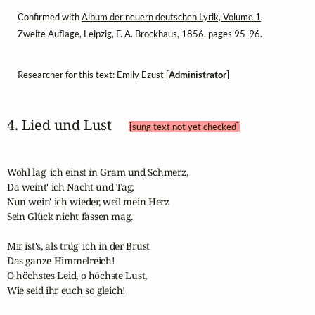
Confirmed with
Album der neuern deutschen Lyrik, Volume 1
,
Zweite Auflage, Leipzig, F. A. Brockhaus, 1856, pages 95-96.
Researcher for this text: Emily Ezust [
Administrator
]
4. Lied und Lust 
[sung text not yet checked]
Wohl lag' ich einst in Gram und Schmerz,

Da weint' ich Nacht und Tag;

Nun wein' ich wieder, weil mein Herz

Sein Glück nicht fassen mag.

Mir ist's, als trüg' ich in der Brust

Das ganze Himmelreich!

O höchstes Leid, o höchste Lust,

Wie seid ihr euch so gleich!