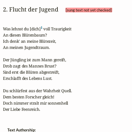
2. Flucht der Jugend 
[sung text not yet checked]
1
Was lehnst du [dich]
 voll Traurigkeit

An diesen Blütenbaum?

Ich denk' an meine Blütezeit,

An meinen Jugendtraum.

Der Jüngling ist zum Mann gereift,

Drob zagt des Mannes Brust?

Sind erst die Blüten abgestreift,

Erschlafft des Lebens Lust.

Du schlürfest aus der Wahrheit Quell.

Dem besten Forscher gleich!

Doch nimmer stralt mir sonnenhell

Der Liebe Feenreich.
Text Authorship: