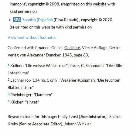
immobile",
copyright ©
2008, (re)printed on this website with
kind permission
SPA
Spanish (Español)
(Elisa Rapado) ,
copyright ©
2020,
(re)printed on this website with kind permission
View text without footnotes
Confirmed with Emanuel Geibel,
Gedichte
, Vierte Auflage, Berlin:
Verlag von Alexander Duncker, 1845, page 63.
1
Köllner: "Die weisse Wasserrose"; Franz, C. Schumann: "Die stille
Lotosblume"
2
Lachner (op. 134 no. 1 only), Wegener-Koopman: "Die feuchten
Blätter zittern"
3
Rheinberger: "Flammen"
4
Kücken: "singet"
Research team for this page: Emily Ezust
[Administrator]
, Sharon
Krebs
[Senior Associate Editor]
, Johann Winkler