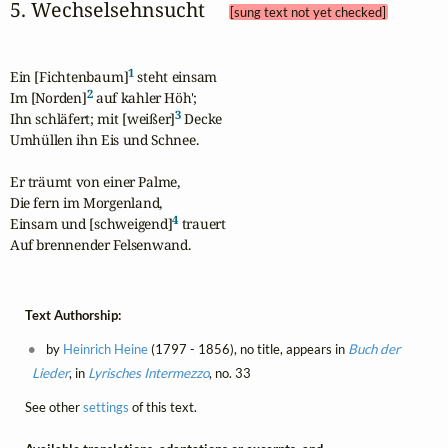
5. Wechselsehnsucht 
[sung text not yet checked]
1
Ein [Fichtenbaum]
 steht einsam

2
Im [Norden]
 auf kahler Höh';

3
Ihn schläfert; mit [weißer]
 Decke

Umhüllen ihn Eis und Schnee.

Er träumt von einer Palme,

Die fern im Morgenland,

4
Einsam und [schweigend]
 trauert

Auf brennender Felsenwand.
Text Authorship:
by
Heinrich Heine
(1797 - 1856), no title, appears in
Buch der
Lieder
, in
Lyrisches Intermezzo
, no. 33
See other
settings
of this text.