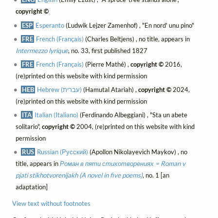
copyright ©
ESP
Esperanto
(Ludwik Lejzer Zamenhof) , "En nord' unu pino"
FRE
French (Français)
(Charles Beltjens) , no title, appears in
Intermezzo lyrique
, no. 33, first published 1827
FRE
French (Français)
(Pierre Mathé) ,
copyright ©
2016,
(re)printed on this website with kind permission
HEB
Hebrew (עברית)
(Hamutal Atariah) ,
copyright ©
2024,
(re)printed on this website with kind permission
ITA
Italian (Italiano)
(Ferdinando Albeggiani) , "Sta un abete
solitario",
copyright ©
2004, (re)printed on this website with kind
permission
RUS
Russian (Русский)
(Apollon Nikolayevich Maykov) , no
title, appears in
Роман в пяти стихотворениях = Roman v
pjati stikhotvorenijakh (A novel in five poems)
, no. 1 [an
adaptation]
View text without footnotes