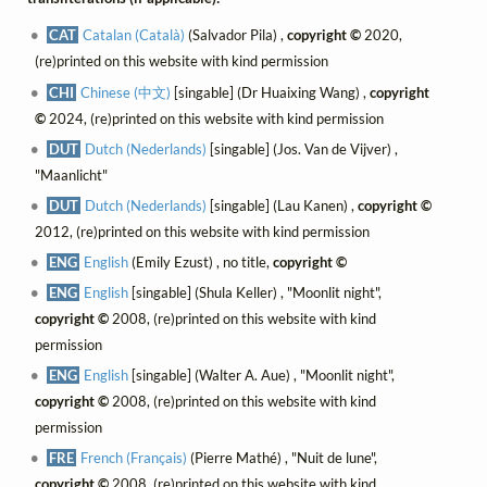
CAT
Catalan (Català)
(Salvador Pila) ,
copyright ©
2020,
(re)printed on this website with kind permission
CHI
Chinese (中文)
[singable] (Dr Huaixing Wang) ,
copyright
©
2024, (re)printed on this website with kind permission
DUT
Dutch (Nederlands)
[singable] (Jos. Van de Vijver) ,
"Maanlicht"
DUT
Dutch (Nederlands)
[singable] (Lau Kanen) ,
copyright ©
2012, (re)printed on this website with kind permission
ENG
English
(Emily Ezust) , no title,
copyright ©
ENG
English
[singable] (Shula Keller) , "Moonlit night",
copyright ©
2008, (re)printed on this website with kind
permission
ENG
English
[singable] (Walter A. Aue) , "Moonlit night",
copyright ©
2008, (re)printed on this website with kind
permission
FRE
French (Français)
(Pierre Mathé) , "Nuit de lune",
copyright ©
2008, (re)printed on this website with kind