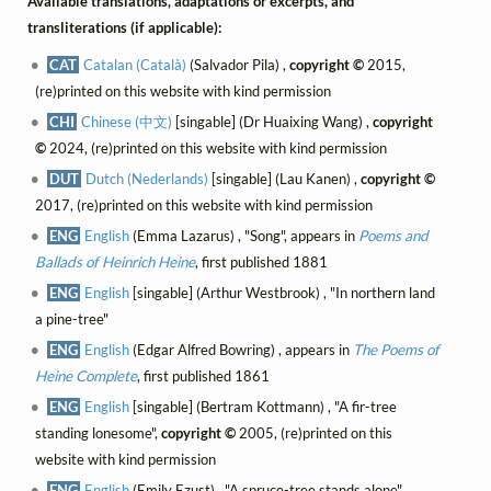
Available translations, adaptations or excerpts, and
transliterations (if applicable):
CAT
Catalan (Català)
(Salvador Pila) ,
copyright ©
2015,
(re)printed on this website with kind permission
CHI
Chinese (中文)
[singable] (Dr Huaixing Wang) ,
copyright
©
2024, (re)printed on this website with kind permission
DUT
Dutch (Nederlands)
[singable] (Lau Kanen) ,
copyright ©
2017, (re)printed on this website with kind permission
ENG
English
(Emma Lazarus) , "Song", appears in
Poems and
Ballads of Heinrich Heine
, first published 1881
ENG
English
[singable] (Arthur Westbrook) , "In northern land
a pine-tree"
ENG
English
(Edgar Alfred Bowring) , appears in
The Poems of
Heine Complete
, first published 1861
ENG
English
[singable] (Bertram Kottmann) , "A fir-tree
standing lonesome",
copyright ©
2005, (re)printed on this
website with kind permission
ENG
English
(Emily Ezust) , "A spruce-tree stands alone",