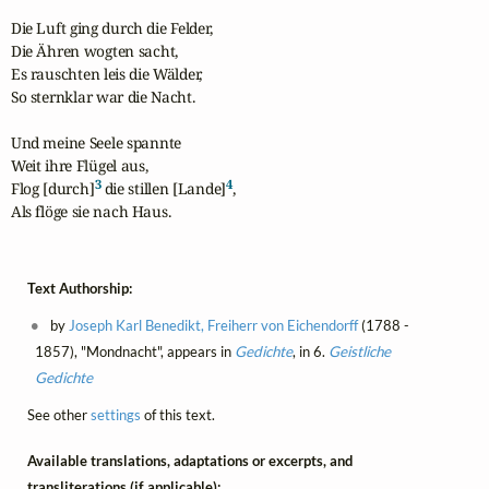
Die Luft ging durch die Felder,

Die Ähren wogten sacht,

Es rauschten leis die Wälder,

So sternklar war die Nacht.

Und meine Seele spannte

Weit ihre Flügel aus,

3
4
Flog [durch]
 die stillen [Lande]
,

Als flöge sie nach Haus.
Text Authorship:
by
Joseph Karl Benedikt, Freiherr von Eichendorff
(1788 -
1857), "Mondnacht", appears in
Gedichte
, in 6.
Geistliche
Gedichte
See other
settings
of this text.
Available translations, adaptations or excerpts, and
transliterations (if applicable):