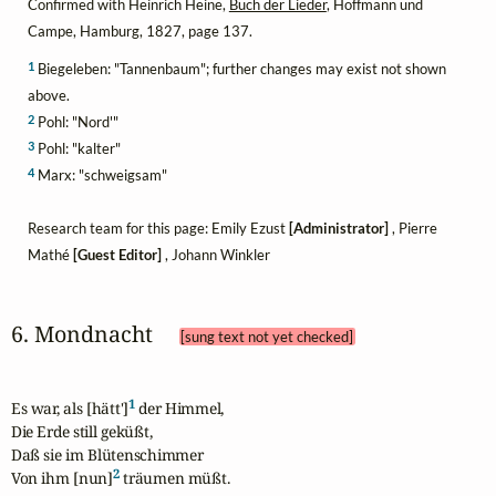
Confirmed with Heinrich Heine,
Buch der Lieder
, Hoffmann und
Campe, Hamburg, 1827, page 137.
1
Biegeleben: "Tannenbaum"; further changes may exist not shown
above.
2
Pohl: "Nord'"
3
Pohl: "kalter"
4
Marx: "schweigsam"
Research team for this page: Emily Ezust
[Administrator]
, Pierre
Mathé
[Guest Editor]
, Johann Winkler
6. Mondnacht 
[sung text not yet checked]
1
Es war, als [hätt']
 der Himmel,

Die Erde still geküßt,

Daß sie im Blütenschimmer

2
Von ihm [nun]
 träumen müßt.
