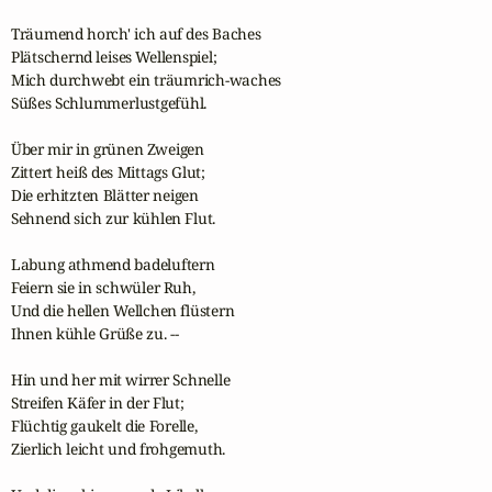
Träumend horch' ich auf des Baches 

Plätschernd leises Wellenspiel; 

Mich durchwebt ein träumrich-waches 

Süßes Schlummerlustgefühl.

Über mir in grünen Zweigen

Zittert heiß des Mittags Glut;

Die erhitzten Blätter neigen 

Sehnend sich zur kühlen Flut.

Labung athmend badeluftern 

Feiern sie in schwüler Ruh,

Und die hellen Wellchen flüstern

Ihnen kühle Grüße zu. --

Hin und her mit wirrer Schnelle

Streifen Käfer in der Flut;

Flüchtig gaukelt die Forelle, 

Zierlich leicht und frohgemuth. 
