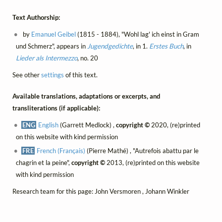
Text Authorship:
by
Emanuel Geibel
(1815 - 1884), "Wohl lag' ich einst in Gram
und Schmerz", appears in
Jugendgedichte
, in 1.
Erstes Buch
, in
Lieder als Intermezzo
, no. 20
See other
settings
of this text.
Available translations, adaptations or excerpts, and
transliterations (if applicable):
ENG
English
(Garrett Medlock) ,
copyright ©
2020, (re)printed
on this website with kind permission
FRE
French (Français)
(Pierre Mathé) , "Autrefois abattu par le
chagrin et la peine",
copyright ©
2013, (re)printed on this website
with kind permission
Research team for this page: John Versmoren , Johann Winkler