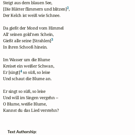
Steigt aus dem blauen See,

2
[Die Blätter flimmern und blitzen]
,

Der Kelch ist weiß wie Schnee.

Da gießt der Mond vom Himmel

All' seinen gold'nen Schein,

3
Gießt alle seine [Strahlen]
In ihren Schooß hinein.

Im Wasser um die Blume

Kreiset ein weißer Schwan,

4
Er [singt]
 so süß, so leise

Und schaut die Blume an.

Er singt so süß, so leise

Und will im Singen vergehn --

O Blume, weiße Blume,

Kannst du das Lied verstehn?
Text Authorship: