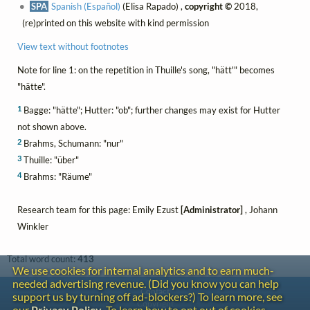
SPA
Spanish (Español)
(Elisa Rapado) ,
copyright ©
2018,
(re)printed on this website with kind permission
View text without footnotes
Note for line 1: on the repetition in Thuille's song, "hätt'" becomes
"hätte".
1
Bagge: "hätte"; Hutter: "ob"; further changes may exist for Hutter
not shown above.
2
Brahms, Schumann: "nur"
3
Thuille: "über"
4
Brahms: "Räume"
Research team for this page: Emily Ezust
[Administrator]
, Johann
Winkler
Total word count:
413
We use cookies for internal analytics and to earn much-
needed advertising revenue. (Did you know you can help
Contact
support us by turning off ad-blockers?) To learn more, see
Copyright
our
Privacy Policy
. To learn how to opt out of cookies,