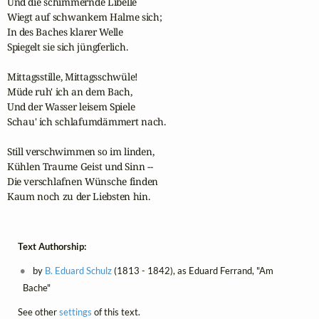
Und die schimmernde Libelle 

Wiegt auf schwankem Halme sich;

In des Baches klarer Welle 

Spiegelt sie sich jüngferlich.

Mittagsstille, Mittagsschwüle! 

Müde ruh' ich an dem Bach,

Und der Wasser leisem Spiele 

Schau' ich schlafumdämmert nach.

Still verschwimmen so im linden, 

Kühlen Traume Geist und Sinn --

Die verschlafnen Wünsche finden

Kaum noch zu der Liebsten hin.
Text Authorship:
by
B. Eduard Schulz
(1813 - 1842), as Eduard Ferrand, "Am
Bache"
See other
settings
of this text.