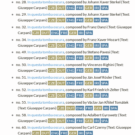
no. 28.
In questa tomba oscura
, composed by Johann Xaver Sterkel (Text:
Giuseppe Carpani)
CZE
DUT
ENG
FRE
GER
IRI
SPA
no. 29.
In questa tomba oscura
, composed by Johann Xaver Sterkel (Text:
Giuseppe Carpani)
CZE
DUT
ENG
FRE
GER
IRI
SPA
no. 32.
In questa tomba oscura
, composed by Franz Danzi (Text: Giuseppe
Carpani)
CZE
DUT
ENG
FRE
GER
IRI
SPA
no. 34.
In questa tomba oscura
, composed by Franz Xaver Mozart (Text:
Giuseppe Carpani)
CZE
DUT
ENG
FRE
GER
IRI
SPA
no. 49.
In questa tomba oscura
, composed by Stefano Pavesi (Text:
Giuseppe Carpani)
CZE
DUT
ENG
FRE
GER
IRI
SPA
no. 50.
In questa tomba oscura
, composed by Vincenzo Righini (Text:
Giuseppe Carpani)
CZE
DUT
ENG
FRE
GER
IRI
SPA
no. 51.
In questa tomba oscura
, composed by Ján Josef Rösler (Text:
Giuseppe Carpani)
CZE
DUT
ENG
FRE
GER
IRI
SPA
no. 52.
In questa tomba oscura
, composed by Karl Friedrich Zelter (Text:
Giuseppe Carpani)
CZE
DUT
ENG
FRE
GER
IRI
SPA
no. 55.
In questa tomba oscura
, composed by Václav Jan Křtitel Tomášek
(Text: Giuseppe Carpani)
CZE
DUT
ENG
FRE
GER
IRI
SPA
no. 58.
In questa tomba oscura
, composed by Adalbert Gyrowetz (Text:
Giuseppe Carpani)
CZE
DUT
ENG
FRE
GER
IRI
SPA
no. 60.
In questa tomba oscura
, composed by Carl Czerny (Text: Giuseppe
Carpani)
CZE
DUT
ENG
FRE
GER
IRI
SPA