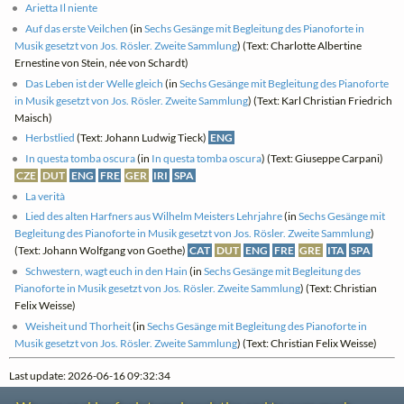
Arietta Il niente
Auf das erste Veilchen
(in
Sechs Gesänge mit Begleitung des Pianoforte in
Musik gesetzt von Jos. Rösler. Zweite Sammlung
) (Text: Charlotte Albertine
Ernestine von Stein, née von Schardt)
Das Leben ist der Welle gleich
(in
Sechs Gesänge mit Begleitung des Pianoforte
in Musik gesetzt von Jos. Rösler. Zweite Sammlung
) (Text: Karl Christian Friedrich
Maisch)
Herbstlied
(Text: Johann Ludwig Tieck)
ENG
In questa tomba oscura
(in
In questa tomba oscura
) (Text: Giuseppe Carpani)
CZE
DUT
ENG
FRE
GER
IRI
SPA
La verità
Lied des alten Harfners aus Wilhelm Meisters Lehrjahre
(in
Sechs Gesänge mit
Begleitung des Pianoforte in Musik gesetzt von Jos. Rösler. Zweite Sammlung
)
(Text: Johann Wolfgang von Goethe)
CAT
DUT
ENG
FRE
GRE
ITA
SPA
Schwestern, wagt euch in den Hain
(in
Sechs Gesänge mit Begleitung des
Pianoforte in Musik gesetzt von Jos. Rösler. Zweite Sammlung
) (Text: Christian
Felix Weisse)
Weisheit und Thorheit
(in
Sechs Gesänge mit Begleitung des Pianoforte in
Musik gesetzt von Jos. Rösler. Zweite Sammlung
) (Text: Christian Felix Weisse)
Last update: 2026-06-16 09:32:34