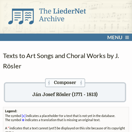
MENU
Texts to Art Songs and Choral Works by J.
Rösler
Composer
𝄞
𝄞
Ján Josef Rösler (1771 - 1813)
Legend:
The symbol
[x]
indicates a placeholder for a text that is not yet in the database.
The symbol
⊗
indicates a translation that is missing an original text.
A
*
indicates that a text cannot (yet?) be displayed on this site because of its copyright