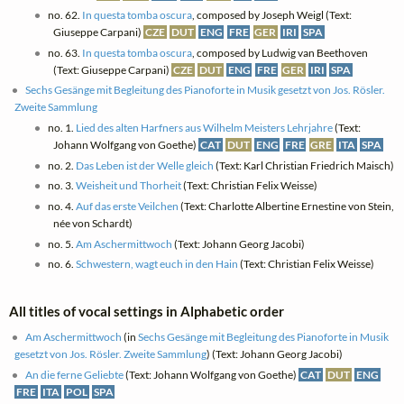
no. 62.
In questa tomba oscura
, composed by Joseph Weigl (Text:
Giuseppe Carpani)
CZE
DUT
ENG
FRE
GER
IRI
SPA
no. 63.
In questa tomba oscura
, composed by Ludwig van Beethoven
(Text: Giuseppe Carpani)
CZE
DUT
ENG
FRE
GER
IRI
SPA
Sechs Gesänge mit Begleitung des Pianoforte in Musik gesetzt von Jos. Rösler.
Zweite Sammlung
no. 1.
Lied des alten Harfners aus Wilhelm Meisters Lehrjahre
(Text:
Johann Wolfgang von Goethe)
CAT
DUT
ENG
FRE
GRE
ITA
SPA
no. 2.
Das Leben ist der Welle gleich
(Text: Karl Christian Friedrich Maisch)
no. 3.
Weisheit und Thorheit
(Text: Christian Felix Weisse)
no. 4.
Auf das erste Veilchen
(Text: Charlotte Albertine Ernestine von Stein,
née von Schardt)
no. 5.
Am Aschermittwoch
(Text: Johann Georg Jacobi)
no. 6.
Schwestern, wagt euch in den Hain
(Text: Christian Felix Weisse)
All titles of vocal settings in Alphabetic order
Am Aschermittwoch
(in
Sechs Gesänge mit Begleitung des Pianoforte in Musik
gesetzt von Jos. Rösler. Zweite Sammlung
) (Text: Johann Georg Jacobi)
An die ferne Geliebte
(Text: Johann Wolfgang von Goethe)
CAT
DUT
ENG
FRE
ITA
POL
SPA