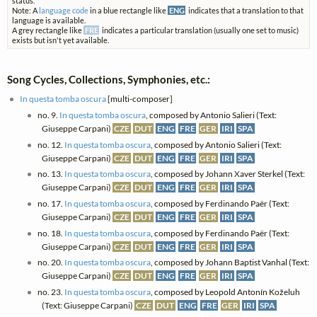
status.
Note: A
language code
in a blue rectangle like
ENG
indicates that a translation to that
language is available.
A grey rectangle like
FRE
indicates a particular translation (usually one set to music)
exists but isn't yet available.
Song Cycles, Collections, Symphonies, etc.:
In questa tomba oscura
[multi-composer]
no. 9.
In questa tomba oscura
, composed by Antonio Salieri (Text:
Giuseppe Carpani)
CZE
DUT
ENG
FRE
GER
IRI
SPA
no. 12.
In questa tomba oscura
, composed by Antonio Salieri (Text:
Giuseppe Carpani)
CZE
DUT
ENG
FRE
GER
IRI
SPA
no. 13.
In questa tomba oscura
, composed by Johann Xaver Sterkel (Text:
Giuseppe Carpani)
CZE
DUT
ENG
FRE
GER
IRI
SPA
no. 17.
In questa tomba oscura
, composed by Ferdinando Paër (Text:
Giuseppe Carpani)
CZE
DUT
ENG
FRE
GER
IRI
SPA
no. 18.
In questa tomba oscura
, composed by Ferdinando Paër (Text:
Giuseppe Carpani)
CZE
DUT
ENG
FRE
GER
IRI
SPA
no. 20.
In questa tomba oscura
, composed by Johann Baptist Vanhal (Text:
Giuseppe Carpani)
CZE
DUT
ENG
FRE
GER
IRI
SPA
no. 23.
In questa tomba oscura
, composed by Leopold Antonín Koželuh
(Text: Giuseppe Carpani)
CZE
DUT
ENG
FRE
GER
IRI
SPA