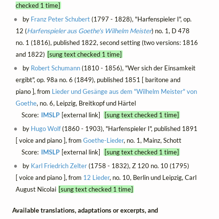
checked 1 time]
by
Franz Peter Schubert
(1797 - 1828), "Harfenspieler I", op.
12 (
Harfenspieler aus Goethe's
Wilhelm Meister
) no. 1, D 478
no. 1 (1816), published 1822, second setting (two versions: 1816
and 1822)
[sung text checked 1 time]
by
Robert Schumann
(1810 - 1856), "Wer sich der Einsamkeit
ergibt", op. 98a no. 6 (1849), published 1851 [ baritone and
piano ], from
Lieder und Gesänge aus dem "Wilhelm Meister" von
Goethe
, no. 6, Leipzig, Breitkopf und Härtel
Score:
IMSLP
[external link]
[sung text checked 1 time]
by
Hugo Wolf
(1860 - 1903), "Harfenspieler I", published 1891
[ voice and piano ], from
Goethe-Lieder
, no. 1, Mainz, Schott
Score:
IMSLP
[external link]
[sung text checked 1 time]
by
Karl Friedrich Zelter
(1758 - 1832), Z 120 no. 10 (1795)
[ voice and piano ], from
12 Lieder
, no. 10, Berlin und Leipzig, Carl
August Nicolai
[sung text checked 1 time]
Available translations, adaptations or excerpts, and