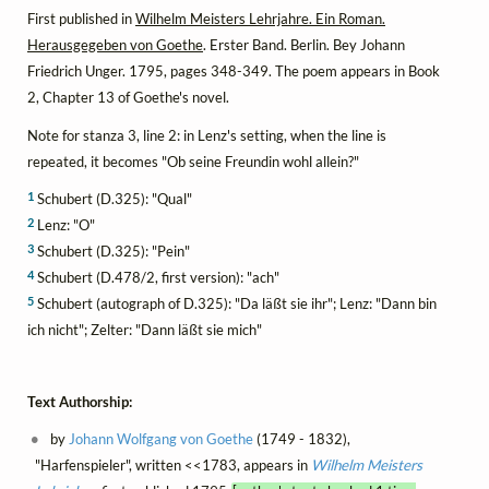
First published in
Wilhelm Meisters Lehrjahre. Ein Roman.
Herausgegeben von Goethe
. Erster Band. Berlin. Bey Johann
Friedrich Unger. 1795, pages 348-349. The poem appears in Book
2, Chapter 13 of Goethe's novel.
Note for stanza 3, line 2: in Lenz's setting, when the line is
repeated, it becomes "Ob seine Freundin wohl allein?"
1
Schubert (D.325): "Qual"
2
Lenz: "O"
3
Schubert (D.325): "Pein"
4
Schubert (D.478/2, first version): "ach"
5
Schubert (autograph of D.325): "Da läßt sie ihr"; Lenz: "Dann bin
ich nicht"; Zelter: "Dann läßt sie mich"
Text Authorship:
by
Johann Wolfgang von Goethe
(1749 - 1832),
"Harfenspieler", written <<1783, appears in
Wilhelm Meisters