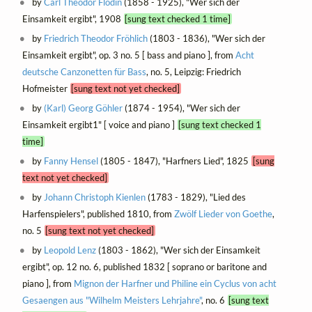
by
Carl Theodor Flodin
(1858 - 1925), "Wer sich der
Einsamkeit ergibt", 1908
[sung text checked 1 time]
by
Friedrich Theodor Fröhlich
(1803 - 1836), "Wer sich der
Einsamkeit ergibt", op. 3 no. 5 [ bass and piano ], from
Acht
deutsche Canzonetten für Bass
, no. 5, Leipzig: Friedrich
Hofmeister
[sung text not yet checked]
by
(Karl) Georg Göhler
(1874 - 1954), "Wer sich der
Einsamkeit ergibt1" [ voice and piano ]
[sung text checked 1
time]
by
Fanny Hensel
(1805 - 1847), "Harfners Lied", 1825
[sung
text not yet checked]
by
Johann Christoph Kienlen
(1783 - 1829), "Lied des
Harfenspielers", published 1810, from
Zwölf Lieder von Goethe
,
no. 5
[sung text not yet checked]
by
Leopold Lenz
(1803 - 1862), "Wer sich der Einsamkeit
ergibt", op. 12 no. 6, published 1832 [ soprano or baritone and
piano ], from
Mignon der Harfner und Philine ein Cyclus von acht
Gesaengen aus "Wilhelm Meisters Lehrjahre"
, no. 6
[sung text