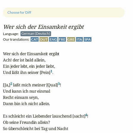
Choose for Diff
Wer sich der Einsamkeit ergibt
Language:
German (Deutsch)
Our translations:
CAT
DUT
ENG
FRE
GRE
ITA
SPA
Wer sich der Einsamkeit ergibt

Ach! der ist bald allein,

Ein jeder lebt, ein jeder liebt,

1
Und läßt ihn seiner [Pein]
.

2
3
[Ja,]
 laßt mich meiner [Qual]
!

Und kann ich nur einmal

Recht einsam seyn,

Dann bin ich nicht allein.

4
Es schleicht ein Liebender lauschend [sacht]
!

Ob seine Freundin allein?

So überschleicht bei Tag und Nacht
