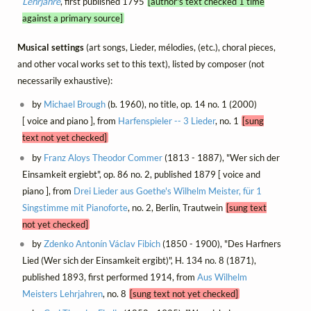
Lehrjahre
, first published 1795
[author's text checked 1 time
against a primary source]
Musical settings
(art songs, Lieder, mélodies, (etc.), choral pieces,
and other vocal works set to this text), listed by composer (not
necessarily exhaustive):
by
Michael Brough
(b. 1960), no title, op. 14 no. 1 (2000)
[ voice and piano ], from
Harfenspieler -- 3 Lieder
, no. 1
[sung
text not yet checked]
by
Franz Aloys Theodor Commer
(1813 - 1887), "Wer sich der
Einsamkeit ergiebt", op. 86 no. 2, published 1879 [ voice and
piano ], from
Drei Lieder aus Goethe's Wilhelm Meister, für 1
Singstimme mit Pianoforte
, no. 2, Berlin, Trautwein
[sung text
not yet checked]
by
Zdenko Antonín Václav Fibich
(1850 - 1900), "Des Harfners
Lied (Wer sich der Einsamkeit ergibt)", H. 134 no. 8 (1871),
published 1893, first performed 1914, from
Aus Wilhelm
Meisters Lehrjahren
, no. 8
[sung text not yet checked]