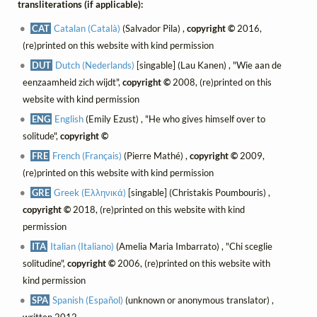
transliterations (if applicable):
CAT
Catalan (Català)
(Salvador Pila) ,
copyright ©
2016,
(re)printed on this website with kind permission
DUT
Dutch (Nederlands)
[singable] (Lau Kanen) , "Wie aan de
eenzaamheid zich wijdt",
copyright ©
2008, (re)printed on this
website with kind permission
ENG
English
(Emily Ezust) , "He who gives himself over to
solitude",
copyright ©
FRE
French (Français)
(Pierre Mathé) ,
copyright ©
2009,
(re)printed on this website with kind permission
GRE
Greek (Ελληνικά)
[singable] (Christakis Poumbouris) ,
copyright ©
2018, (re)printed on this website with kind
permission
ITA
Italian (Italiano)
(Amelia Maria Imbarrato) , "Chi sceglie
solitudine",
copyright ©
2006, (re)printed on this website with
kind permission
SPA
Spanish (Español)
(unknown or anonymous translator) ,
written 2012