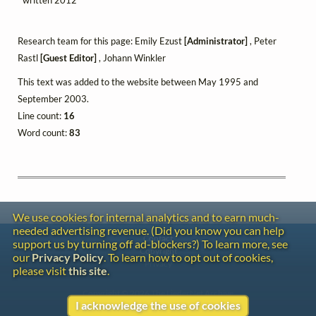
Research team for this page: Emily Ezust
[Administrator]
, Peter
Rastl
[Guest Editor]
, Johann Winkler
This text was added to the website between May 1995 and
September 2003.
Line count:
16
Word count:
83
We use cookies for internal analytics and to earn much-
needed advertising revenue. (Did you know you can help
Contact
support us by turning off ad-blockers?) To learn more, see
Copyright
our
Privacy Policy
. To learn how to opt out of cookies,
Privacy
please visit
this site
.
Copyright © 2026 The LiederNet Archive
I acknowledge the use of cookies