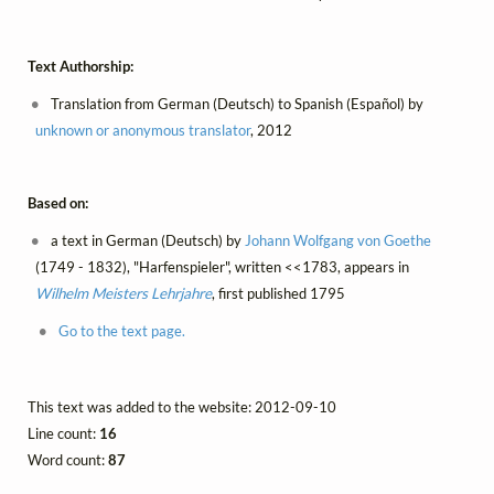
Text Authorship:
Translation from German (Deutsch) to Spanish (Español) by
unknown or anonymous translator
, 2012
Based on:
a text in German (Deutsch) by
Johann Wolfgang von Goethe
(1749 - 1832), "Harfenspieler", written <<1783, appears in
Wilhelm Meisters Lehrjahre
, first published 1795
Go to the text page.
This text was added to the website: 2012-09-10
Line count:
16
Word count:
87