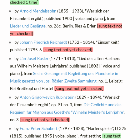
checked 1 time]
by
Arnold Mendelssohn
(1855 - 1933), "Wer sich der
Einsamkeit ergibt", published 1900 [ voice and piano ], from
Lieder und Gesänge
, no. 26c, Berlin, Ries & Erler
[sung text not
yet checked]
by
Johann Friedrich Reichardt
(1752 - 1814), "Einsamkeit",
published 1795-6
[sung text not yet checked]
by
Ján Josef Rösler
(1771 - 1813), "Lied des alten Harfners
aus Wilhelm Meisters Lehrjahre", published [1803] [ voice and
piano ], from
Sechs Gesänge mit Begleitung des Pianoforte in
Musik gesetzt von Jos. Rösler. Zweite Sammlung
, no. 1, Leipzig:
Bei Breitkopf und Härtel
[sung text not yet checked]
by
Anton Grigoryevich Rubinstein
(1829 - 1894), "Wer sich
der Einsamkeit ergibt", op. 91 no. 3, from
Die Gedichte und das
Requiem fur Mignon aus Goethe's "Wilhelm Meister's Lehrjahre"
,
no. 3
[sung text not yet checked]
by
Franz Peter Schubert
(1797 - 1828), "Harfenspieler", D 325
(1815), published 1895 [ voice, piano ], first setting
[sung text