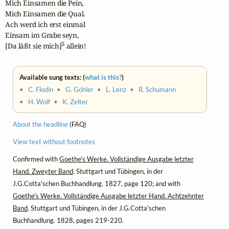
Mich Einsamen die Pein,

Mich Einsamen die Qual.

Ach werd ich erst einmal

Einsam im Grabe seyn,

5
[Da läßt sie mich]
 allein!
Available sung texts: (
what is this?
)
•
C. Flodin
•
G. Göhler
•
L. Lenz
•
R. Schumann
•
H. Wolf
•
K. Zelter
About the headline
(FAQ)
View text without footnotes
Confirmed with
Goethe's Werke. Vollständige Ausgabe letzter
Hand. Zweyter Band
. Stuttgart und Tübingen, in der
J.G.Cotta'schen Buchhandlung. 1827, page 120; and with
Goethe's Werke. Vollständige Ausgabe letzter Hand. Achtzehnter
Band
. Stuttgart und Tübingen, in der J.G.Cotta'schen
Buchhandlung. 1828, pages 219-220.