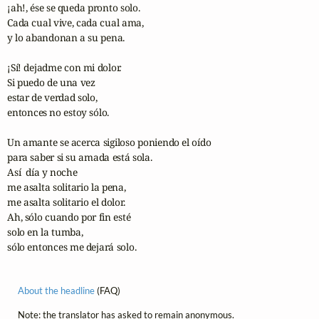
¡ah!, ése se queda pronto solo.

Cada cual vive, cada cual ama,

y lo abandonan a su pena.

¡Sí! dejadme con mi dolor.

Si puedo de una vez

estar de verdad solo,

entonces no estoy sólo.

Un amante se acerca sigiloso poniendo el oído

para saber si su amada está sola.

Así  día y noche

me asalta solitario la pena,

me asalta solitario el dolor.

Ah, sólo cuando por fin esté

solo en la tumba,

sólo entonces me dejará solo.
About the headline
(FAQ)
Note: the translator has asked to remain anonymous.