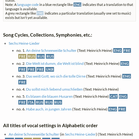
status.
Note: A
language code
in a blue rectangle like
ENG
indicates that a translation to that
language is available.
A grey rectangle like
FRE
indicates a particular translation (usually one set to music)
exists but isn't yet available.
Song Cycles, Collections, Symphonies, etc.:
Sechs Heine-Lieder
no. 1.
An deine Schneeweiße Schulter
(Text: Heinrich Heine)
ENG
FRE
FRE
RUS
RUS
RUS
no. 2.
Die Welt ist dumm, die Welt ist blind
(Text: Heinrich Heine)
ENG
FRE
FRE
FRE
UKR
no. 3.
Das weiß Gott, wo sich die tolle Dirne
(Text: Heinrich Heine)
ENG
FRE
no. 4.
Du sollst mich liebend umschließen
(Text: Heinrich Heine)
no. 5.
Es blasen die blauen Husaren
(Text: Heinrich Heine)
CAT
ENG
FRE
ITA
RUS
RUS
RUS
no. 6.
Habe auch, in jungen Jahren
(Text: Heinrich Heine)
ENG
FRE
All titles of vocal settings in Alphabetic order
An deine Schneeweiße Schulter
(in
Sechs Heine-Lieder
) (Text: Heinrich Heine)