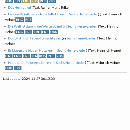
ENG
FRE
FRE
RUS
RUS
RUS
Das Heimatlied
(Text: Rainer Maria Rilke)
Das weiß Gott, wo sich die tolle Dirne
(in
Sechs Heine-Lieder
) (Text: Heinrich
Heine)
ENG
FRE
Die Welt ist dumm, die Welt ist blind
(in
Sechs Heine-Lieder
) (Text: Heinrich
Heine)
ENG
FRE
FRE
FRE
UKR
Du sollst mich liebend umschließen
(in
Sechs Heine-Lieder
) (Text: Heinrich
Heine)
Es blasen die blauen Husaren
(in
Sechs Heine-Lieder
) (Text: Heinrich Heine)
CAT
ENG
FRE
ITA
RUS
RUS
RUS
Habe auch, in jungen Jahren
(in
Sechs Heine-Lieder
) (Text: Heinrich Heine)
ENG
FRE
Last update: 2024-11-27 06:15:00