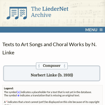
MENU
Texts to Art Songs and Choral Works by N.
Linke
Composer
𝄞
𝄞
Norbert Linke (b. 1933)
Legend:
The symbol
[x]
indicates a placeholder for a text that is not yet in the database.
The symbol
⊗
indicates a translation that is missing an original text.
A
*
indicates that a text cannot (yet?) be displayed on this site because of its copyright