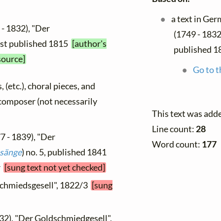
a text in Ge
- 1832), "Der
(1749 - 1832
irst published 1815
[author's
published 1
source]
Go to t
, (etc.), choral pieces, and
y composer (not necessarily
This text was add
Line count:
28
7 - 1839), "Der
Word count:
177
sänge
) no. 5, published 1841
r
[sung text not yet checked]
schmiedsgesell", 1822/3
[sung
32), "Der Goldschmiedgesell",