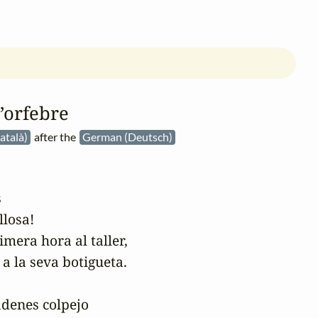
’orfebre
atalà)
after the
German (Deutsch)


losa!

mera hora al taller,

 la seva botigueta.

adenes colpejo
