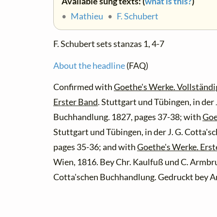
Available sung texts: (
what is this?
)
•
Mathieu
•
F. Schubert
F. Schubert sets stanzas 1, 4-7
About the headline
(FAQ)
Confirmed with
Goethe's Werke. Vollständi
Erster Band
. Stuttgart und Tübingen, in der
Buchhandlung. 1827, pages 37-38; with
Goe
Stuttgart und Tübingen, in der J. G. Cotta'
pages 35-36; and with
Goethe's Werke. Erst
Wien, 1816. Bey Chr. Kaulfuß und C. Armbrust
Cotta'schen Buchhandlung. Gedruckt bey An