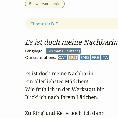
Show fewer details
Choose for Diff
Es ist doch meine Nachbarin
Language:
German (Deutsch)
Our translations:
CAT
DUT
ENG
FRE
ITA
Es ist doch meine Nachbarin

Ein allerliebstes Mädchen!

Wie früh ich in der Werkstatt bin,

Blick' ich nach ihrem Lädchen.

Zu Ring' und Kette poch' ich dann
