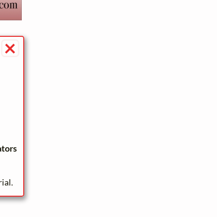
×
ators
ial.