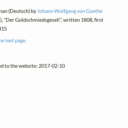
rman (Deutsch) by
Johann Wolfgang von Goethe
), "Der Goldschmiedsgesell", written 1808, first
815
he text page.
ed to the website: 2017-02-10