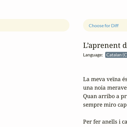
Choose for Diff
L’aprenent d
Language:
Catalan (C
La meva veïna és
una noia meravel
Quan arribo a pri
sempre miro cap a
Per fer anells i c