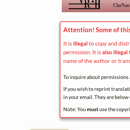
Attention! Some of thi
It is
illegal
to copy and dist
permission. It is
also illegal
name of the author or trans
To inquire about permissions 
If you wish to reprint transla
in your email. They are below 
Note: You
must
use the copyr