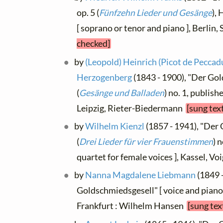
op. 5 (
Fünfzehn Lieder und Gesänge
),
[ soprano or tenor and piano ], Berlin,
checked]
by
(Leopold) Heinrich (Picot de Peccadu
Herzogenberg
(1843 - 1900), "Der Gol
(
Gesänge und Balladen
) no. 1, publish
Leipzig, Rieter-Biedermann
[sung tex
by
Wilhelm Kienzl
(1857 - 1941), "Der 
(
Drei Lieder für vier Frauenstimmen
) 
quartet for female voices ], Kassel, Vo
by
Nanna Magdalene Liebmann
(1849 
Goldschmiedsgesell" [ voice and piano
Frankfurt : Wilhelm Hansen
[sung tex