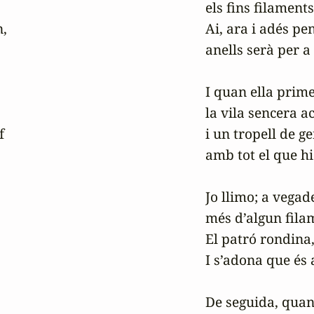
els fins filaments 
,

Ai, ara i adés pe
anells serà per a 
I quan ella primer
la vila sencera ac


i un tropell de gen
amb tot el que hi 
Jo llimo; a vegad
més d’algun filam
El patró rondina
I s’adona que és a
De seguida, quan 