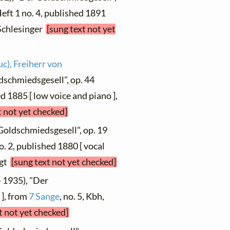
 Heft 1 no. 4, published 1891
 Schlesinger
[sung text not yet
c), Freiherr von
dschmiedsgesell", op. 44
ed 1885 [ low voice and piano ],
t not yet checked]
Goldschmiedsgesell", op. 19
no. 2, published 1880 [ vocal
igt
[sung text not yet checked]
- 1935), "Der
 ], from
7 Sange
, no. 5, Kbh,
t not yet checked]