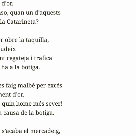
d’or.

nso, quan un d’aquests

la Catarineta?

 obre la taquilla,

udeix

t regateja i trafica

ha a la botiga.

es faig malbé per excés

ent d’or.

, quin home més sever!

 causa de la botiga.

s’acaba el mercadeig,
