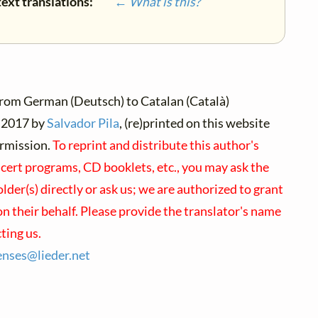
text translations:
← What is this?
from German (Deutsch) to Catalan (Català)
2017 by
Salvador Pila
, (re)printed on this website
ermission.
To reprint and distribute this author's
cert programs, CD booklets, etc., you may ask the
lder(s) directly or ask us; we are authorized to grant
n their behalf. Please provide the translator's name
ting us.
censes@
lieder.
net