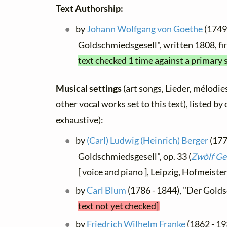
Text Authorship:
by
Johann Wolfgang von Goethe
(1749 
Goldschmiedsgesell", written 1808, f
text checked 1 time against a primary 
Musical settings
(art songs, Lieder, mélodies
other vocal works set to this text), listed b
exhaustive):
by
(Carl) Ludwig (Heinrich) Berger
(177
Goldschmiedsgesell", op. 33 (
Zwölf Ge
[ voice and piano ], Leipzig, Hofmeiste
by
Carl Blum
(1786 - 1844), "Der Gold
text not yet checked]
by
Friedrich Wilhelm Franke
(1862 - 19