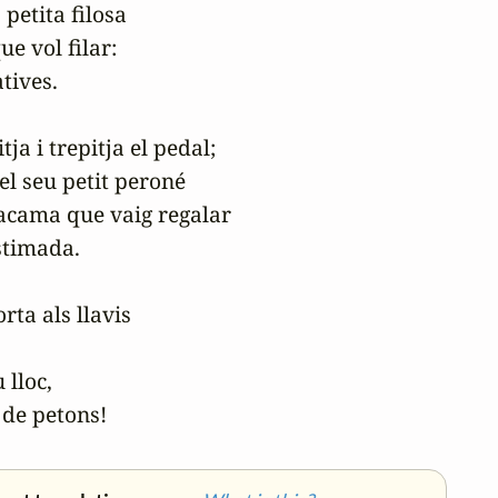
petita filosa

ue vol filar:

tives.

ja i trepitja el pedal;

el seu petit peroné

gacama que vaig regalar

timada.

rta als llavis

 lloc,

de petons! 