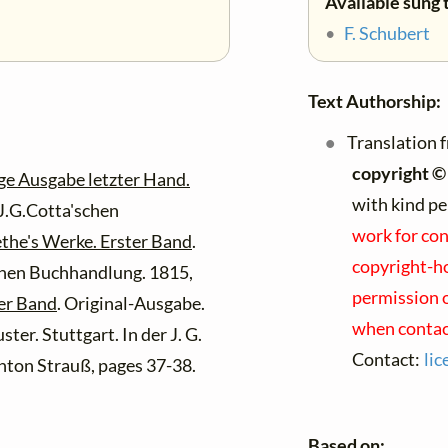
Available sung 
•
F. Schubert
Text Authorship:
Translation 
copyright ©
ge Ausgabe letzter Hand.
with kind p
 J.G.Cotta'schen
work for con
the's Werke. Erster Band
.
copyright-ho
schen Buchhandlung. 1815,
permission o
er Band
. Original-Ausgabe.
when contac
er. Stuttgart. In der J. G.
Contact:
li
ton Strauß, pages 37-38.
Based on: