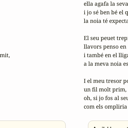
ella agafa la seva 
i jo sé ben bé el q
la noia té expecta
El seu peuet trepit
llavors penso en 
it,

i també en el lli
a la meva noia es
I el meu tresor po
un fil molt prim,

oh, si jo fos al seu
com els ompliria 