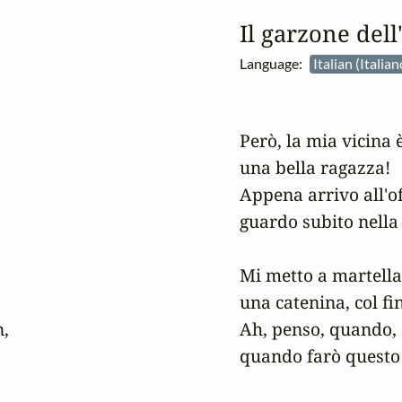
Il garzone dell
Language:
Italian (Italia
Però, la mia vicina è
una bella ragazza! 

Appena arrivo all'off
guardo subito nella 
Mi metto a martellar
una catenina, col fin
,

Ah, penso, quando, e
quando farò questo a