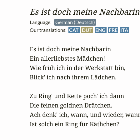
Es ist doch meine Nachbarin
Language:
German (Deutsch)
Our translations:
CAT
DUT
ENG
FRE
ITA
Es ist doch meine Nachbarin

Ein allerliebstes Mädchen!

Wie früh ich in der Werkstatt bin,

Blick' ich nach ihrem Lädchen.

Zu Ring' und Kette poch' ich dann

Die feinen goldnen Drätchen.

Ach denk' ich, wann, und wieder, wann
Ist solch ein Ring für Käthchen?
