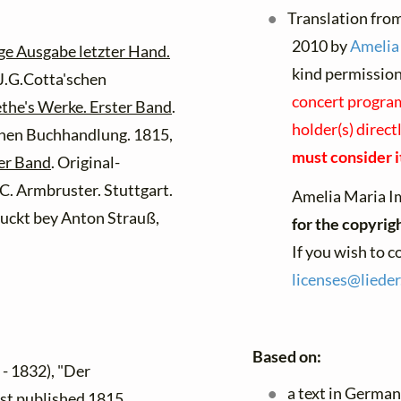
Translation from
2010 by
Amelia
ge Ausgabe letzter Hand.
kind permissio
 J.G.Cotta'schen
concert program
the's Werke. Erster Band
.
holder(s) direct
schen Buchhandlung. 1815,
must consider it
er Band
. Original-
C. Armbruster. Stuttgart.
Amelia Maria I
ruckt bey Anton Strauß,
for the copyrig
If you wish to 
licenses@
lieder
Based on:
- 1832), "Der
a text in German
irst published 1815