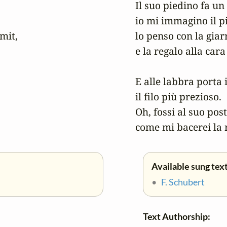
Il suo piedino fa un 
io mi immagino il pi
it,

lo penso con la giarr
e la regalo alla cara 
E alle labbra porta i
il filo più prezioso. 

Oh, fossi al suo posto
come mi bacerei la 
Available sung text
•
F. Schubert
Text Authorship: