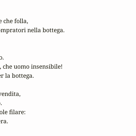
 che folla, 

mpratori nella bottega.

. 

 che uomo insensibile! 

r la bottega. 

vendita, 

 

le filare: 

a. 
