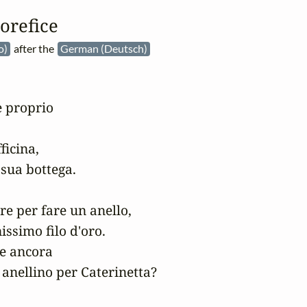
'orefice
no)
after the
German (Deutsch)
 proprio 

icina, 

sua bottega. 

e per fare un anello, 

issimo filo d'oro. 

 ancora 

nellino per Caterinetta? 
