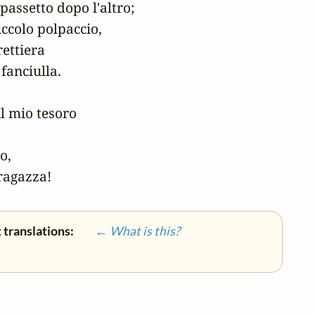
passetto dopo l'altro; 

ccolo polpaccio, 

ettiera 

fanciulla. 

l mio tesoro 

, 

ragazza!
 translations:
← What is this?