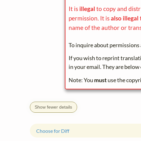
It is
illegal
to copy and dist
permission. It is
also illegal
name of the author or trans
To inquire about permissions 
If you wish to reprint transla
in your email. They are below 
Note: You
must
use the copyr
Show fewer details
Choose for Diff