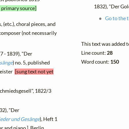
1832), "Der Gol
a primary source]
Go to the t
, (etc.), choral pieces, and
y composer (not necessarily
This text was added 
Line count:
28
7 - 1839), "Der
Word count:
150
sänge
) no. 5, published
meister
[sung text not yet
schmiedsgesell", 1822/3
32), "Der
ieder und Gesänge
), Heft 1
r and piano ], Berlin,