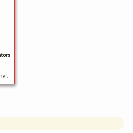
ators
ial.