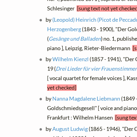
Schlesinger
[sung text not yet checke
by
(Leopold) Heinrich (Picot de Peccadu
Herzogenberg
(1843 - 1900), "Der Gol
(
Gesänge und Balladen
) no. 1, publis
piano ], Leipzig, Rieter-Biedermann
[
by
Wilhelm Kienzl
(1857 - 1941), "Der 
19 (
Drei Lieder für vier Frauenstimme
[ vocal quartet for female voices ], Kas
yet checked]
by
Nanna Magdalene Liebmann
(1849 
Goldschmiedsgesell" [ voice and piano
Frankfurt : Wilhelm Hansen
[sung tex
by
August Ludwig
(1865 - 1946), "Der 