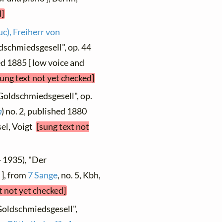
d]
c), Freiherr von
dschmiedsgesell", op. 44
hed 1885 [ low voice and
sung text not yet checked]
Goldschmiedsgesell", op.
n
) no. 2, published 1880
sel, Voigt
[sung text not
- 1935), "Der
 ], from
7 Sange
, no. 5, Kbh,
t not yet checked]
Goldschmiedsgesell",