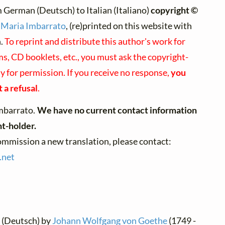
 German (Deutsch) to Italian (Italiano)
copyright ©
 Maria Imbarrato
, (re)printed on this website with
n.
To reprint and distribute this author's work for
s, CD booklets, etc., you must ask the copyright-
ly for permission. If you receive no response,
you
 a refusal
.
mbarrato.
We have no current contact information
ht-holder.
commission a new translation, please contact:
.
net
 (Deutsch) by
Johann Wolfgang von Goethe
(1749 -