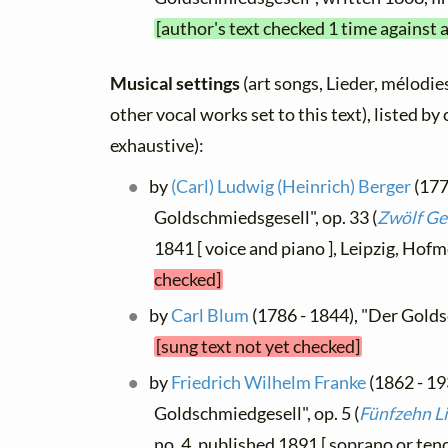
[author's text checked 1 time against 
Musical settings
(art songs, Lieder, mélodies
other vocal works set to this text), listed b
exhaustive):
by
(Carl) Ludwig (Heinrich) Berger
(177
Goldschmiedsgesell", op. 33 (
Zwölf Ge
1841 [ voice and piano ], Leipzig, Hof
checked]
by
Carl Blum
(1786 - 1844), "Der Gold
[sung text not yet checked]
by
Friedrich Wilhelm Franke
(1862 - 19
Goldschmiedgesell", op. 5 (
Fünfzehn L
no. 4, published 1891 [ soprano or teno