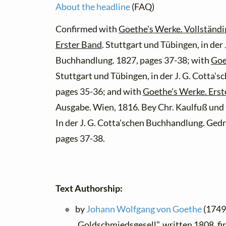
About the headline
(FAQ)
Confirmed with
Goethe's Werke. Vollständi
Erster Band
. Stuttgart und Tübingen, in der
Buchhandlung. 1827, pages 37-38; with
Goe
Stuttgart und Tübingen, in der J. G. Cotta'
pages 35-36; and with
Goethe's Werke. Erst
Ausgabe. Wien, 1816. Bey Chr. Kaulfuß und 
In der J. G. Cotta'schen Buchhandlung. Ged
pages 37-38.
Text Authorship:
by
Johann Wolfgang von Goethe
(1749 
Goldschmiedsgesell", written 1808, f