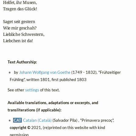
Helfet, ihr Musen,

Tragen das Glück!

Saget seit gestern

Wie mir geschah?

Liebliche Schwestern,

Liebchen ist da!
Text Authorship:
by
Johann Wolfgang von Goethe
(1749 - 1832), "Frühzeitiger
Frühling", written 1801, first published 1803
See other
settings
of this text.
Available translations, adaptations or excerpts, and
transliterations (if applicable):
CAT
Catalan (Català)
(Salvador Pila) , "Primavera precoç",
copyright ©
2021, (re)printed on this website with kind
permission