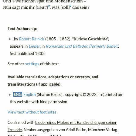
Und 's war schon spät und Mondenschein --

2
7
Nun sagt mir, ihr [Leut']
, was [soll]
 das sein?
Text Authorship:
by
Robert Reinick
(1805 - 1852), "Kuriose Geschichte",
appears in
Lieder
, in
Romanzen und Balladen [formerly Bilder]
,
first published 1833
See other
settings
of this text.
Available translations, adaptations or excerpts, and
transliterations (if applicable):
ENG
English
(Sharon Krebs) ,
copyright ©
2022, (re)printed on
this website with kind permission
View text without footnotes
Confirmed with
Lieder eines Malers mit Randzeichungen seiner
Freunde
, Neuherausgegeben von Adolf Bothe, München: Verlag