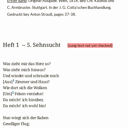
Erster Band
. Original-Ausgabe. Wien, 1816. Bey Chr. Kaulfuß und
C. Armbruster. Stuttgart. In der J. G. Cotta'schen Buchhandlung.
Gedruckt bey Anton Strauß, pages 37-38.
Heft 1  -- 5. Sehnsucht 
[sung text not yet checked]
Was zieht mir das Herz so?

Was zieht mich hinaus?

Und windet und schraubt mich

1
[Aus]
 Zimmer und Haus?

Wie dort sich die Wolken

2
[Um]
 Felsen verziehn!

Da möcht' ich hinüber,

Da möcht' ich wohl hin!

Nun wiegt sich der Raben

Geselliger Flug;
