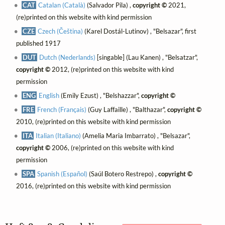
CAT
Catalan (Català)
(Salvador Pila) ,
copyright ©
2021,
(re)printed on this website with kind permission
CZE
Czech (Čeština)
(Karel Dostál-Lutinov) , "Belsazar", first
published 1917
DUT
Dutch (Nederlands)
[singable] (Lau Kanen) , "Belsatzar",
copyright ©
2012, (re)printed on this website with kind
permission
ENG
English
(Emily Ezust) , "Belshazzar",
copyright ©
FRE
French (Français)
(Guy Laffaille) , "Balthazar",
copyright ©
2010, (re)printed on this website with kind permission
ITA
Italian (Italiano)
(Amelia Maria Imbarrato) , "Belsazar",
copyright ©
2006, (re)printed on this website with kind
permission
SPA
Spanish (Español)
(Saúl Botero Restrepo) ,
copyright ©
2016, (re)printed on this website with kind permission