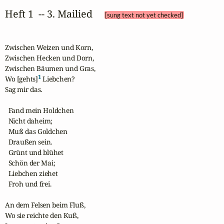
Heft 1  -- 3. Mailied 
[sung text not yet checked]
Zwischen Weizen und Korn,

Zwischen Hecken und Dorn,

Zwischen Bäumen und Gras,

1
Wo [gehts]
 Liebchen? 

Sag mir das.

  Fand mein Holdchen 

  Nicht daheim;

  Muß das Goldchen 

  Draußen sein.

  Grünt und blühet 

  Schön der Mai;

  Liebchen ziehet 

  Froh und frei.

An dem Felsen beim Fluß,

Wo sie reichte den Kuß,
