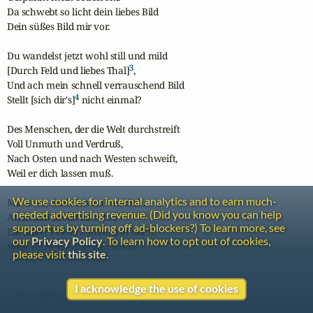
Da schwebt so licht dein liebes Bild

Dein süßes Bild mir vor.

Du wandelst jetzt wohl still und mild

3
[Durch Feld und liebes Thal]
,

Und ach mein schnell verrauschend Bild

4
Stellt [sich dir's]
 nicht einmal?

Des Menschen, der die Welt durchstreift

Voll Unmuth und Verdruß,

Nach Osten und nach Westen schweift,

Weil er dich lassen muß.

We use cookies for internal analytics and to earn much-
Mir ist es, denk' ich nur an dich,

needed advertising revenue. (Did you know you can help
Als in den Mond zu sehn;

support us by turning off ad-blockers?) To learn more, see
Ein stiller Friede kommt auf mich,

our
Privacy Policy
. To learn how to opt out of cookies,
Weiß nicht wie mir geschehn.
please visit
this site
.
I acknowledge the use of cookies
Text Authorship: