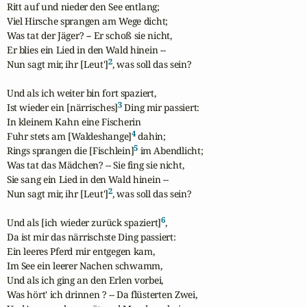
Ritt auf und nieder den See entlang;

Viel Hirsche sprangen am Wege dicht;

Was tat der Jäger? -- Er schoß sie nicht,

Er blies ein Lied in den Wald hinein --

2
Nun sagt mir, ihr [Leut']
, was soll das sein?

Und als ich weiter bin fort spaziert,

3
Ist wieder ein [närrisches]
 Ding mir passiert:

In kleinem Kahn eine Fischerin

4
Fuhr stets am [Waldeshange]
 dahin;

5
Rings sprangen die [Fischlein]
 im Abendlicht;

Was tat das Mädchen? -- Sie fing sie nicht,

Sie sang ein Lied in den Wald hinein --

2
Nun sagt mir, ihr [Leut']
, was soll das sein?

6
Und als [ich wieder zurück spaziert]
,

Da ist mir das närrischste Ding passiert:

Ein leeres Pferd mir entgegen kam,

Im See ein leerer Nachen schwamm,

Und als ich ging an den Erlen vorbei,

Was hört' ich drinnen ? -- Da flüsterten Zwei,
