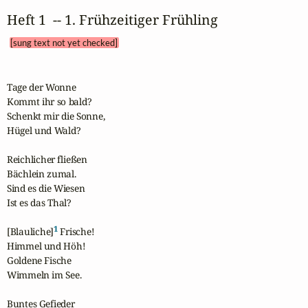
Heft 1  -- 1. Frühzeitiger Frühling 
[sung text not yet checked]
Tage der Wonne

Kommt ihr so bald?

Schenkt mir die Sonne,

Hügel und Wald?

Reichlicher fließen

Bächlein zumal.

Sind es die Wiesen

Ist es das Thal?

1
[Blauliche]
 Frische!

Himmel und Höh!

Goldene Fische

Wimmeln im See.

Buntes Gefieder
