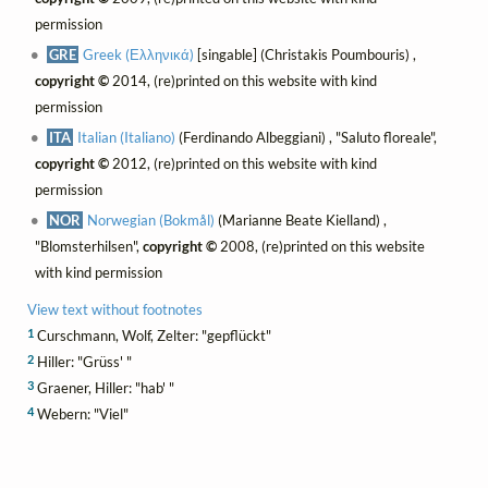
permission
GRE
Greek (Ελληνικά)
[singable] (Christakis Poumbouris) ,
copyright ©
2014, (re)printed on this website with kind
permission
ITA
Italian (Italiano)
(Ferdinando Albeggiani) , "Saluto floreale",
copyright ©
2012, (re)printed on this website with kind
permission
NOR
Norwegian (Bokmål)
(Marianne Beate Kielland) ,
"Blomsterhilsen",
copyright ©
2008, (re)printed on this website
with kind permission
View text without footnotes
1
Curschmann, Wolf, Zelter: "gepflückt"
2
Hiller: "Grüss' "
3
Graener, Hiller: "hab' "
4
Webern: "Viel"