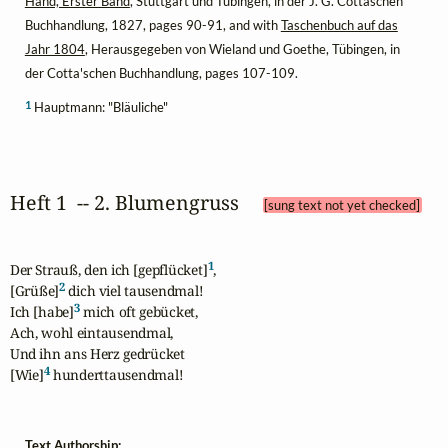
Hand, Erster Band
, Stuttgart und Tübingen, in der J. G. Cottaschen
Buchhandlung, 1827, pages 90-91, and with
Taschenbuch auf das
Jahr 1804
, Herausgegeben von Wieland und Goethe, Tübingen, in
der Cotta'schen Buchhandlung, pages 107-109.
1
Hauptmann: "Bläuliche"
Heft 1  -- 2. Blumengruss 
[sung text not yet checked]
1
Der Strauß, den ich [gepflücket]
,

2
[Grüße]
 dich viel tausendmal!

3
Ich [habe]
 mich oft gebücket,

Ach, wohl eintausendmal,

Und ihn ans Herz gedrücket

4
[Wie]
 hunderttausendmal!
Text Authorship: