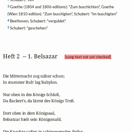
3
Goethe (1804 and 1806 editions): "Zum buschichten", Goethe
(Wien 1810 edition): "Zum buschigten", Schubert: "Im buschigten"
4
Beethoven, Schubert: "vergüldet"
5
Schubert: "geschehen"
Heft 2  -- 1. Belsazar 
[sung text not yet checked]
Die Mitternacht zog näher schon;

In stummer Ruh' lag Babylon.

Nur oben in des Königs Schloß,

Da flackert's, da lärmt des Königs Troß.

Dort oben in dem Königsaal,

Belsatzar hielt sein Königsmahl.

Die Knechte saßen in schimmernden Reihn,
