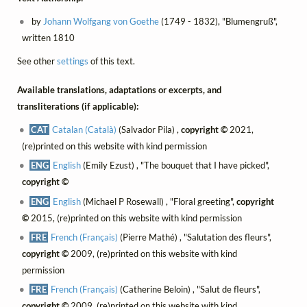
by
Johann Wolfgang von Goethe
(1749 - 1832), "Blumengruß",
written 1810
See other
settings
of this text.
Available translations, adaptations or excerpts, and
transliterations (if applicable):
CAT
Catalan (Català)
(Salvador Pila) ,
copyright ©
2021,
(re)printed on this website with kind permission
ENG
English
(Emily Ezust) , "The bouquet that I have picked",
copyright ©
ENG
English
(Michael P Rosewall) , "Floral greeting",
copyright
©
2015, (re)printed on this website with kind permission
FRE
French (Français)
(Pierre Mathé) , "Salutation des fleurs",
copyright ©
2009, (re)printed on this website with kind
permission
FRE
French (Français)
(Catherine Beloin) , "Salut de fleurs",
copyright ©
2009, (re)printed on this website with kind