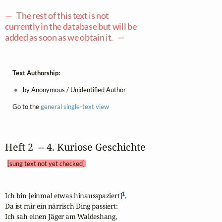
— The rest of this text is not
currently in the database but will be
added as soon as we obtain it. —
Text Authorship:
by Anonymous / Unidentified Author
Go to the
general single-text view
Heft 2  -- 4. Kuriose Geschichte 
[sung text not yet checked]
1
Ich bin [einmal etwas hinausspaziert]
,

Da ist mir ein närrisch Ding passiert:

Ich sah einen Jäger am Waldeshang,
