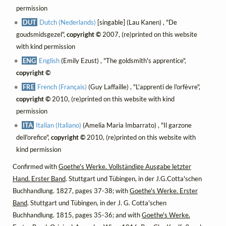
permission
DUT
Dutch (Nederlands)
[singable] (Lau Kanen) , "De
goudsmidsgezel",
copyright ©
2007, (re)printed on this website
with kind permission
ENG
English
(Emily Ezust) , "The goldsmith's apprentice",
copyright ©
FRE
French (Français)
(Guy Laffaille) , "L'apprenti de l'orfèvre",
copyright ©
2010, (re)printed on this website with kind
permission
ITA
Italian (Italiano)
(Amelia Maria Imbarrato) , "Il garzone
dell'orefice",
copyright ©
2010, (re)printed on this website with
kind permission
Confirmed with
Goethe's Werke. Vollständige Ausgabe letzter
Hand. Erster Band
. Stuttgart und Tübingen, in der J.G.Cotta'schen
Buchhandlung. 1827, pages 37-38; with
Goethe's Werke. Erster
Band
. Stuttgart und Tübingen, in der J. G. Cotta'schen
Buchhandlung. 1815, pages 35-36; and with
Goethe's Werke.