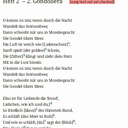
Heft 2  -- 2. Gondoliera 
[sung text not yet checked]
O komm zu mir, wenn durch die Nacht

Wandelt das Sternenheer,

Dann schwebt mit uns in Mondespracht

Die Gondel übers Meer.

1
Die Luft ist weich wie [Liebesscherz]
,

2
Sanft spielt [der goldne]
 Schein,

3
Die [Zither]
 klingt und zieht dein Herz

Mit in die Lust hinein.

O komm zu mir, wenn durch die Nacht

Wandelt das Sternenheer,

Dann schwebt mit uns in Mondespracht

Die Gondel übers Meer.

[Das ist für Liebende die Stund',

4
Liebchen, wie ich und du;]
5
So friedlich [blaut]
 des Himmels Rund,

6
Es schläft [das Meer in Ruh]
.

7
8
Und wie es schläft, [da]
 sagt der [Blick]
,

9