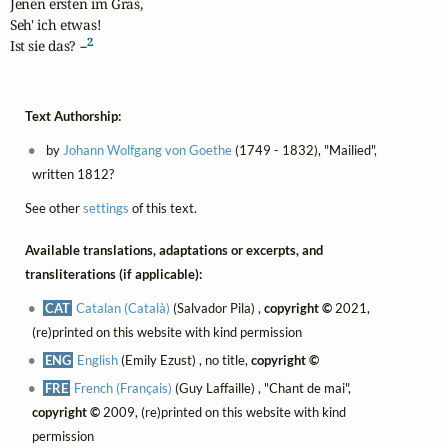
Jenen ersten im Gras, 

Seh' ich etwas!

2
Ist sie das? --
Text Authorship:
by
Johann Wolfgang von Goethe
(1749 - 1832), "Mailied",
written 1812?
See other
settings
of this text.
Available translations, adaptations or excerpts, and
transliterations (if applicable):
CAT
Catalan (Català)
(Salvador Pila) ,
copyright ©
2021,
(re)printed on this website with kind permission
ENG
English
(Emily Ezust) , no title,
copyright ©
FRE
French (Français)
(Guy Laffaille) , "Chant de mai",
copyright ©
2009, (re)printed on this website with kind
permission