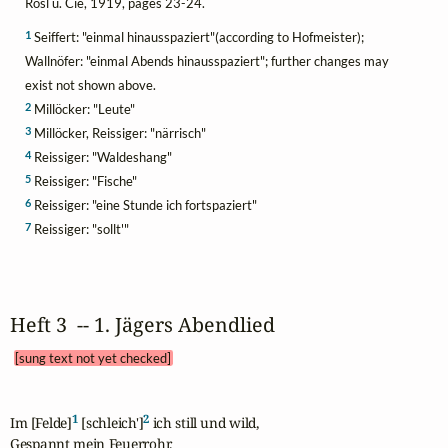
Rösl u. Cie, 1919, pages 23-24.
1
Seiffert: "einmal hinausspaziert"(according to Hofmeister);
Wallnöfer: "einmal Abends hinausspaziert"; further changes may
exist not shown above.
2
Millöcker: "Leute"
3
Millöcker, Reissiger: "närrisch"
4
Reissiger: "Waldeshang"
5
Reissiger: "Fische"
6
Reissiger: "eine Stunde ich fortspaziert"
7
Reissiger: "sollt'"
Heft 3  -- 1. Jägers Abendlied 
[sung text not yet checked]
1
2
Im [Felde]
 [schleich']
 ich still und wild,

Gespannt mein Feuerrohr.
