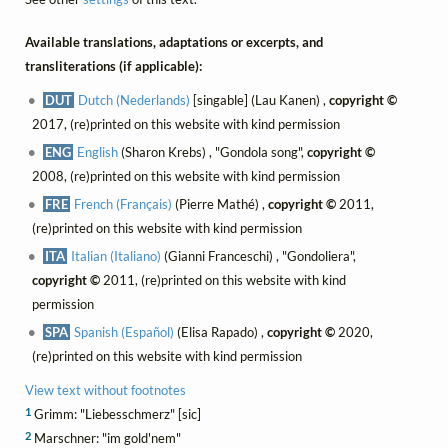
Available translations, adaptations or excerpts, and
transliterations (if applicable):
DUT
Dutch (Nederlands)
[singable] (Lau Kanen) ,
copyright ©
2017, (re)printed on this website with kind permission
ENG
English
(Sharon Krebs) , "Gondola song",
copyright ©
2008, (re)printed on this website with kind permission
FRE
French (Français)
(Pierre Mathé) ,
copyright ©
2011,
(re)printed on this website with kind permission
ITA
Italian (Italiano)
(Gianni Franceschi) , "Gondoliera",
copyright ©
2011, (re)printed on this website with kind
permission
SPA
Spanish (Español)
(Elisa Rapado) ,
copyright ©
2020,
(re)printed on this website with kind permission
View text without footnotes
1
Grimm: "Liebesschmerz" [sic]
2
Marschner: "im gold'nem"