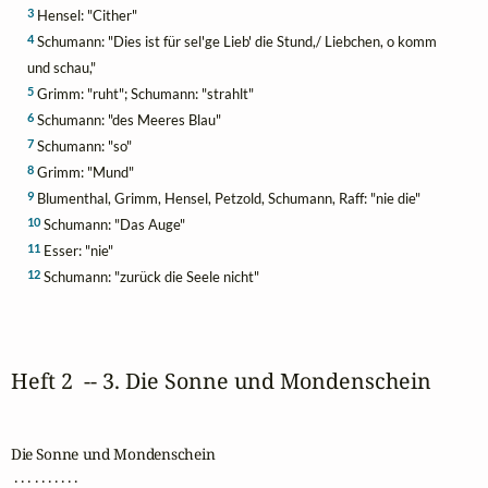
3
Hensel: "Cither"
4
Schumann: "Dies ist für sel'ge Lieb' die Stund,/ Liebchen, o komm
und schau,"
5
Grimm: "ruht"; Schumann: "strahlt"
6
Schumann: "des Meeres Blau"
7
Schumann: "so"
8
Grimm: "Mund"
9
Blumenthal, Grimm, Hensel, Petzold, Schumann, Raff: "nie die"
10
Schumann: "Das Auge"
11
Esser: "nie"
12
Schumann: "zurück die Seele nicht"
Heft 2  -- 3. Die Sonne und Mondenschein
Die Sonne und Mondenschein

 . . . . . . . . . .
