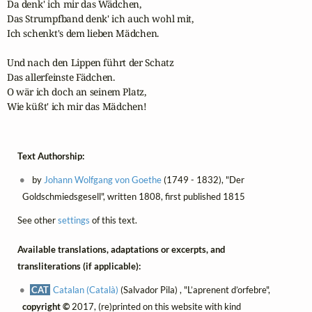
Da denk' ich mir das Wädchen,

Das Strumpfband denk' ich auch wohl mit,

Ich schenkt's dem lieben Mädchen.

Und nach den Lippen führt der Schatz

Das allerfeinste Fädchen.

O wär ich doch an seinem Platz,

Wie küßt' ich mir das Mädchen!
Text Authorship:
by
Johann Wolfgang von Goethe
(1749 - 1832), "Der
Goldschmiedsgesell", written 1808, first published 1815
See other
settings
of this text.
Available translations, adaptations or excerpts, and
transliterations (if applicable):
CAT
Catalan (Català)
(Salvador Pila) , "L’aprenent d’orfebre",
copyright ©
2017, (re)printed on this website with kind