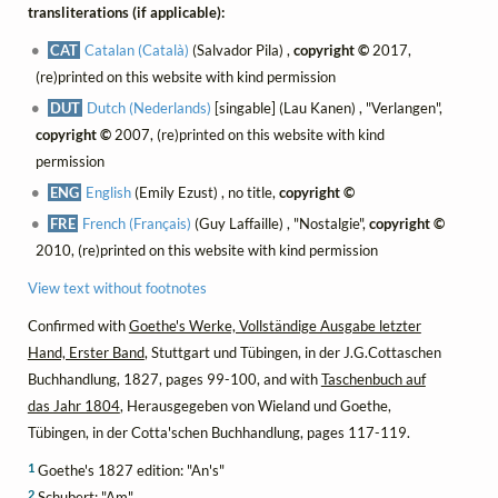
transliterations (if applicable):
CAT
Catalan (Català)
(Salvador Pila) ,
copyright ©
2017,
(re)printed on this website with kind permission
DUT
Dutch (Nederlands)
[singable] (Lau Kanen) , "Verlangen",
copyright ©
2007, (re)printed on this website with kind
permission
ENG
English
(Emily Ezust) , no title,
copyright ©
FRE
French (Français)
(Guy Laffaille) , "Nostalgie",
copyright ©
2010, (re)printed on this website with kind permission
View text without footnotes
Confirmed with
Goethe's Werke, Vollständige Ausgabe letzter
Hand, Erster Band
, Stuttgart und Tübingen, in der J.G.Cottaschen
Buchhandlung, 1827, pages 99-100, and with
Taschenbuch auf
das Jahr 1804
, Herausgegeben von Wieland und Goethe,
Tübingen, in der Cotta'schen Buchhandlung, pages 117-119.
1
Goethe's 1827 edition: "An's"
2
Schubert: "Am"