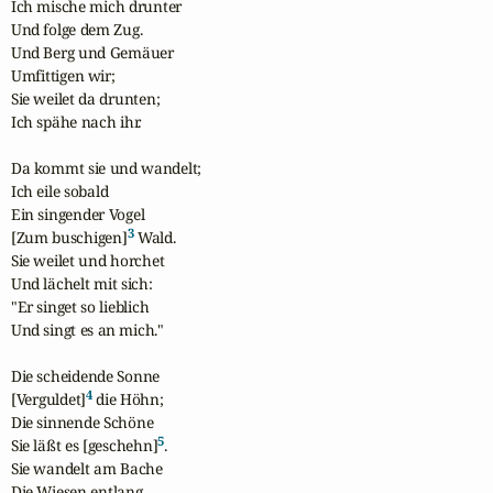
Ich mische mich drunter

Und folge dem Zug.

Und Berg und Gemäuer

Umfittigen wir;

Sie weilet da drunten;

Ich spähe nach ihr.

Da kommt sie und wandelt;

Ich eile sobald

Ein singender Vogel

3
[Zum buschigen]
 Wald.

Sie weilet und horchet

Und lächelt mit sich:

"Er singet so lieblich

Und singt es an mich."

Die scheidende Sonne

4
[Verguldet]
 die Höhn;

Die sinnende Schöne

5
Sie läßt es [geschehn]
.

Sie wandelt am Bache

Die Wiesen entlang,
