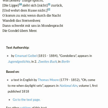
Was [keine]
 Zunge spricht,

10
11
[Die Lippe]
 zieht sich [nicht]
 zurück,

12
[Und wehrt dem Kusse nicht.]
O komm zu mir, wenn durch die Nacht

Wandelt das Sternenheer,

Dann schwebt mit uns in Mondespracht

Die Gondel übers Meer.
Text Authorship:
by
Emanuel Geibel
(1815 - 1884), "Gondoliera", appears in
Jugendgedichte
, in 2.
Zweites Buch
, in
Berlin
Based on:
a text in English by
Thomas Moore
(1779 - 1852), "Oh, come
to me when daylight sets", appears in
National Airs
, volume I, first
published 1818
Go to the text page.
See other
settings
of this text.