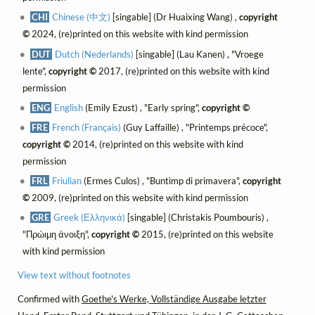
CHI
Chinese (中文)
[singable] (Dr Huaixing Wang) ,
copyright
©
2024, (re)printed on this website with kind permission
DUT
Dutch (Nederlands)
[singable] (Lau Kanen) , "Vroege
lente",
copyright ©
2017, (re)printed on this website with kind
permission
ENG
English
(Emily Ezust) , "Early spring",
copyright ©
FRE
French (Français)
(Guy Laffaille) , "Printemps précoce",
copyright ©
2014, (re)printed on this website with kind
permission
FRL
Friulian
(Ermes Culos) , "Buntìmp di primavera",
copyright
©
2009, (re)printed on this website with kind permission
GRE
Greek (Ελληνικά)
[singable] (Christakis Poumbouris) ,
"Πρώιμη άνοιξη",
copyright ©
2015, (re)printed on this website
with kind permission
View text without footnotes
Confirmed with
Goethe's Werke, Vollständige Ausgabe letzter