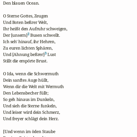
Den blauen Ocean.

O Sterne Gottes, Zeugen

Und Boten beßrer Welt,

Ihr heißt den Aufruhr schweigen,

2
Der [unsern]
 Busen schwellt.

Ich seh' hinauf, ihr Hehren,

Zu euren lichten Sphären,

3
Und [Ahnung beßrer]
 Lust

Stillt die empörte Brust.

O Ida, wenn die Schwermuth

Dein sanftes Auge hüllt,

Wenn dir die Welt mit Wermuth

Den Lebensbecher füllt;

So geh hinaus im Dunkeln,

Und sieh die Sterne funkeln,

Und leiser wird dein Schmerz,

Und freyer schlägt dein Herz.

[Und wenn im öden Staube
