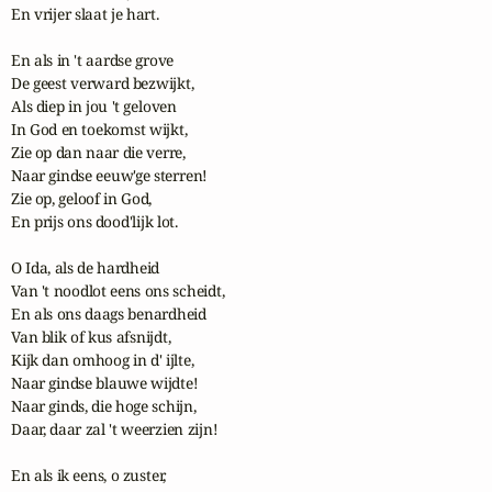
En vrijer slaat je hart.

En als in 't aardse grove

De geest verward bezwijkt,

Als diep in jou 't geloven

In God en toekomst wijkt,

Zie op dan naar die verre,

Naar gindse eeuw'ge sterren!

Zie op, geloof in God,

En prijs ons dood'lijk lot.

O Ida, als de hardheid

Van 't noodlot eens ons scheidt,

En als ons daags benardheid

Van blik of kus afsnijdt,

Kijk dan omhoog in d' ijlte,

Naar gindse blauwe wijdte!

Naar ginds, die hoge schijn,

Daar, daar zal 't weerzien zijn!

En als ik eens, o zuster,
