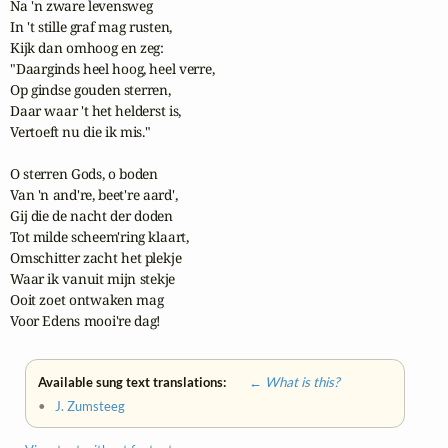
Na 'n zware levensweg

In 't stille graf mag rusten,

Kijk dan omhoog en zeg:

"Daarginds heel hoog, heel verre,

Op gindse gouden sterren,

Daar waar 't het helderst is,

Vertoeft nu die ik mis."

O sterren Gods, o boden

Van 'n and're, beet're aard',

Gij die de nacht der doden

Tot milde scheem'ring klaart,

Omschitter zacht het plekje

Waar ik vanuit mijn stekje

Ooit zoet ontwaken mag

Voor Edens mooi're dag!
Available sung text translations:
← What is this?
•
J. Zumsteeg