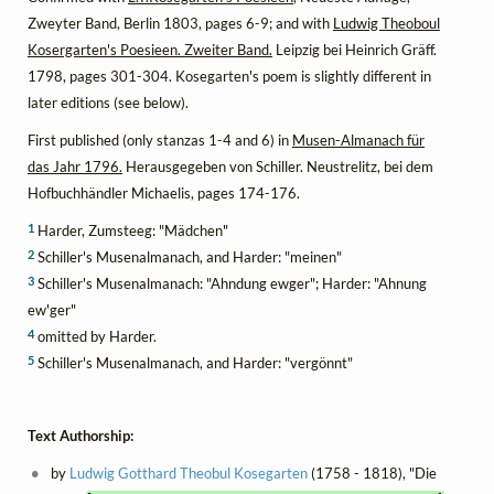
Zweyter Band, Berlin 1803, pages 6-9; and with
Ludwig Theoboul
Kosergarten's Poesieen. Zweiter Band.
Leipzig bei Heinrich Gräff.
1798, pages 301-304. Kosegarten's poem is slightly different in
later editions (see below).
First published (only stanzas 1-4 and 6) in
Musen-Almanach für
das Jahr 1796.
Herausgegeben von Schiller. Neustrelitz, bei dem
Hofbuchhändler Michaelis, pages 174-176.
1
Harder, Zumsteeg: "Mädchen"
2
Schiller's Musenalmanach, and Harder: "meinen"
3
Schiller's Musenalmanach: "Ahndung ewger"; Harder: "Ahnung
ew'ger"
4
omitted by Harder.
5
Schiller's Musenalmanach, and Harder: "vergönnt"
Text Authorship:
by
Ludwig Gotthard Theobul Kosegarten
(1758 - 1818), "Die