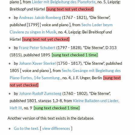
piano ], from
Lieder mit Belgleitung des Pianoforte
, no. 5, Leipzig:
Breitkopf und Härtel
[sung text not yet checked]
by
Andreas Jakob Romberg
(1767 - 1821), "Die Sterne",
published [1799] [ voice and piano ], from
Sechs Leder beym
Claviere zu singen in Musik
, no. 4, Leipzig: Bei Breitkopf und
Härtel
[sung text not yet checked]
by
Franz Peter Schubert
(1797 - 1828), "Die Sterne", D 313
(1815), published 1895
[sung text checked 1 time]
by
Johann Xaver Sterkel
(1750 - 1817), "Die Sterne", published
1805 [ voice and piano ], from
Sechs Gesänge mit Begleitung des
Piano-Fortes, 14e Sammlung
, no. 4, J. F. Unger, Berlin
[sung text
not yet checked]
by
Johann Rudolf Zumsteeg
(1760 - 1802), "Die Sterne",
published 1801, stanzas 1,3-8, from
Kleine Balladen und Lieder,
Heft III
, no. 9
[sung text checked 1 time]
Another version of this text exists in the database.
Go to the text.
[
view differences
]