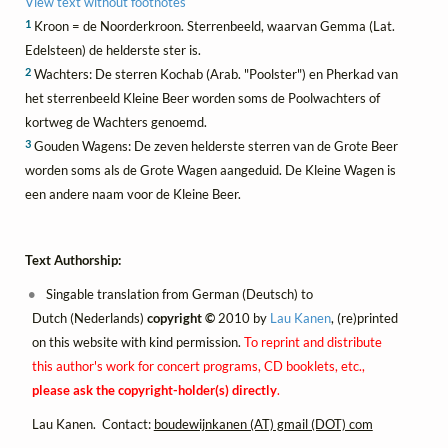
View text without footnotes
1
Kroon = de Noorderkroon. Sterrenbeeld, waarvan Gemma (Lat.
Edelsteen) de helderste ster is.
2
Wachters: De sterren Kochab (Arab. "Poolster") en Pherkad van
het sterrenbeeld Kleine Beer worden soms de Poolwachters of
kortweg de Wachters genoemd.
3
Gouden Wagens: De zeven helderste sterren van de Grote Beer
worden soms als de Grote Wagen aangeduid. De Kleine Wagen is
een andere naam voor de Kleine Beer.
Text Authorship:
Singable translation from German (Deutsch) to
Dutch (Nederlands)
copyright ©
2010 by
Lau Kanen
, (re)printed
on this website with kind permission.
To reprint and distribute
this author's work for concert programs, CD booklets, etc.,
please ask the copyright-holder(s) directly
.
Lau Kanen. Contact:
boudewijnkanen (AT) gmail (DOT) com