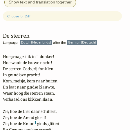
Show text and translation together
Choose for Diff
De sterren
Language:
Dutch (Nederlands)
after the
German (Deutsch)
Hoe graag zit ik in 't donker!

Hoe waait de lauwe nacht!

De sterren Gods, zij fonk'len

In grandioze pracht!

Kom, meisje, kom naar buiten,

En laat naar gindse blauwte,

Waar hoog die sterren staan,

Verbaasd ons blikken slaan.

Zie, hoe de Lier daar schittert,

Zie, hoe de Arend gloeit!

1
Zie, hoe de Kroon
 ginds glittert

En Gemma vonken sproeit!
