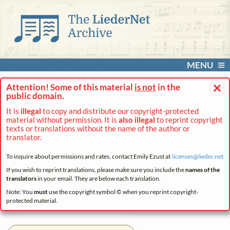
MENU
×
Attention! Some of this material
is not
in the
public domain.
It is
illegal
to copy and distribute our copyright-protected
material without permission. It is
also illegal
to reprint copyright
texts or translations without the name of the author or
translator.
To inquire about permissions and rates, contact Emily Ezust at
licenses@
lieder.
net
If you wish to reprint translations, please make sure you include the
names of the
translators
in your email. They are below each translation.
Note: You
must
use the copyright symbol © when you reprint copyright-
protected material.