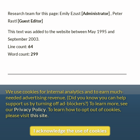
Research team for this page: Emily Ezust
[Administrator]
, Peter
Rastl
[Guest Editor]
This text was added to the website between May 1995 and
September 2003.
Line count:
64
Word count:
299
We use cookies for internal analytics and to earn much-
needed advertising revenue. (Did you know you can help
Contact
support us by turning off ad-blockers?) To learn more, see
Copyright
our
Privacy Policy
. To learn how to opt out of cookies,
Privacy
please visit
this site
.
Copyright © 2026 The LiederNet Archive
I acknowledge the use of cookies
Site redesign by Shawn Thuris