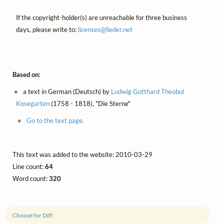
If the copyright-holder(s) are unreachable for three business
days, please write to:
licenses@
lieder.
net
Based on:
a text in German (Deutsch) by
Ludwig Gotthard Theobul
Kosegarten
(1758 - 1818), "Die Sterne"
Go to the text page.
This text was added to the website: 2010-03-29
Line count:
64
Word count:
320
Choose for Diff