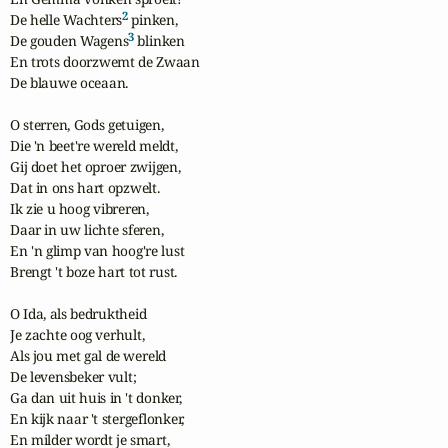
2
De helle Wachters
 pinken,

3
De gouden Wagens
 blinken

En trots doorzwemt de Zwaan

De blauwe oceaan.

O sterren, Gods getuigen,

Die 'n beet're wereld meldt,

Gij doet het oproer zwijgen,

Dat in ons hart opzwelt.

Ik zie u hoog vibreren,

Daar in uw lichte sferen,

En 'n glimp van hoog're lust

Brengt 't boze hart tot rust.

O Ida, als bedruktheid

Je zachte oog verhult,

Als jou met gal de wereld

De levensbeker vult;

Ga dan uit huis in 't donker,

En kijk naar 't stergeflonker,

En milder wordt je smart,
