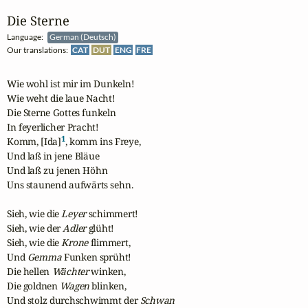
Die Sterne
Language:
German (Deutsch)
Our translations:
CAT
DUT
ENG
FRE
Wie wohl ist mir im Dunkeln!

Wie weht die laue Nacht!

Die Sterne Gottes funkeln

In feyerlicher Pracht!

1
Komm, [Ida]
, komm ins Freye,

Und laß in jene Bläue

Und laß zu jenen Höhn

Uns staunend aufwärts sehn.

Sieh, wie die 
Leyer
 schimmert!

Sieh, wie der 
Adler
 glüht!

Sieh, wie die 
Krone
 flimmert,

Und 
Gemma
 Funken sprüht!

Die hellen 
Wächter
 winken,

Die goldnen 
Wagen
 blinken,

Und stolz durchschwimmt der 
Schwan