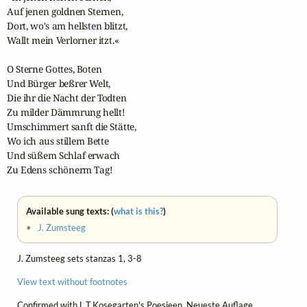
Auf jenen goldnen Sternen,

Dort, wo's am hellsten blitzt,

Wallt mein Verlorner itzt.« 

O Sterne Gottes, Boten

Und Bürger beßrer Welt,

Die ihr die Nacht der Todten

Zu milder Dämmrung hellt!

Umschimmert sanft die Stätte,

Wo ich aus stillem Bette

Und süßem Schlaf erwach

Zu Edens schönerm Tag!
Available sung texts: (
what is this?
)
•
J. Zumsteeg
J. Zumsteeg sets stanzas 1, 3-8
View text without footnotes
Confirmed with
L.T.Kosegarten's Poesieen
, Neueste Auflage,