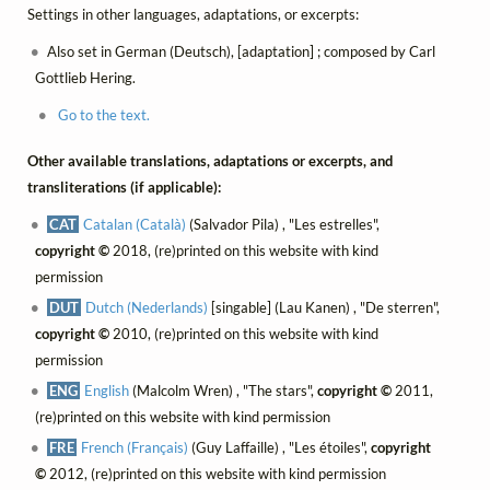
Settings in other languages, adaptations, or excerpts:
Also set in German (Deutsch), [adaptation] ; composed by Carl
Gottlieb Hering.
Go to the text.
Other available translations, adaptations or excerpts, and
transliterations (if applicable):
CAT
Catalan (Català)
(Salvador Pila) , "Les estrelles",
copyright ©
2018, (re)printed on this website with kind
permission
DUT
Dutch (Nederlands)
[singable] (Lau Kanen) , "De sterren",
copyright ©
2010, (re)printed on this website with kind
permission
ENG
English
(Malcolm Wren) , "The stars",
copyright ©
2011,
(re)printed on this website with kind permission
FRE
French (Français)
(Guy Laffaille) , "Les étoiles",
copyright
©
2012, (re)printed on this website with kind permission