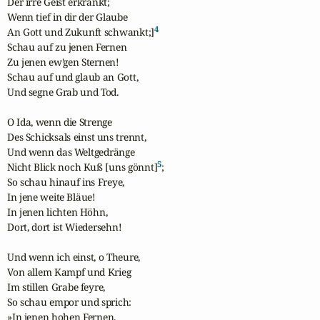
Der irre Geist erkrankt;

Wenn tief in dir der Glaube

4
An Gott und Zukunft schwankt;]
Schau auf zu jenen Fernen

Zu jenen ew'gen Sternen!

Schau auf und glaub an Gott,

Und segne Grab und Tod.

O Ida, wenn die Strenge

Des Schicksals einst uns trennt,

Und wenn das Weltgedränge

5
Nicht Blick noch Kuß [uns gönnt]
;

So schau hinauf ins Freye,

In jene weite Bläue!

In jenen lichten Höhn,

Dort, dort ist Wiedersehn!

Und wenn ich einst, o Theure,

Von allem Kampf und Krieg

Im stillen Grabe feyre,

So schau empor und sprich:

»In jenen hohen Fernen,
