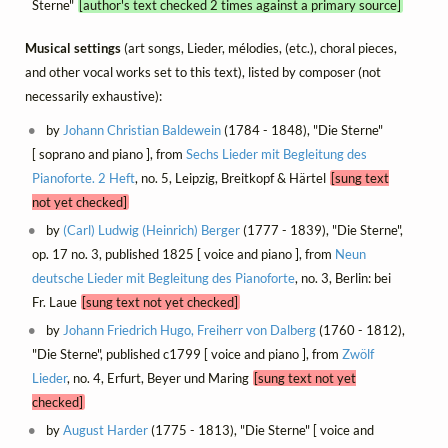
Sterne"
[author's text checked 2 times against a primary source]
Musical settings
(art songs, Lieder, mélodies, (etc.), choral pieces,
and other vocal works set to this text), listed by composer (not
necessarily exhaustive):
by
Johann Christian Baldewein
(1784 - 1848), "Die Sterne"
[ soprano and piano ], from
Sechs Lieder mit Begleitung des
Pianoforte. 2 Heft
, no. 5, Leipzig, Breitkopf & Härtel
[sung text
not yet checked]
by
(Carl) Ludwig (Heinrich) Berger
(1777 - 1839), "Die Sterne",
op. 17 no. 3, published 1825 [ voice and piano ], from
Neun
deutsche Lieder mit Begleitung des Pianoforte
, no. 3, Berlin: bei
Fr. Laue
[sung text not yet checked]
by
Johann Friedrich Hugo, Freiherr von Dalberg
(1760 - 1812),
"Die Sterne", published c1799 [ voice and piano ], from
Zwölf
Lieder
, no. 4, Erfurt, Beyer und Maring
[sung text not yet
checked]
by
August Harder
(1775 - 1813), "Die Sterne" [ voice and