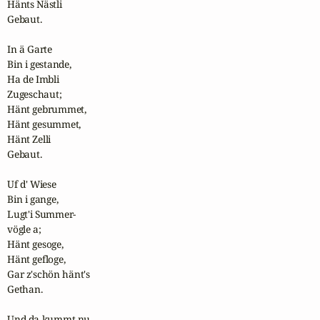
Hänts Nästli

Gebaut.

In ä Garte

Bin i gestande,

Ha de Imbli

Zugeschaut;

Hänt gebrummet,

Hänt gesummet,

Hänt Zelli

Gebaut.

Uf d' Wiese

Bin i gange,

Lugt'i Summer-

vögle a;

Hänt gesoge,

Hänt gefloge,

Gar z'schön hänt's

Gethan.

Und da kummt nu
