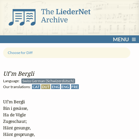
MENU
Choose for Diff
Uf'm Bergli
Language:
Swiss German (Schwizerdütsch)
Our translations:
CAT
DUT
ENG
ENG
FRE
Uf'm Bergli

Bin i gesässe,

Ha de Vögle

Zugeschaut;

Hänt gesunge,

Hänt gesprunge,
