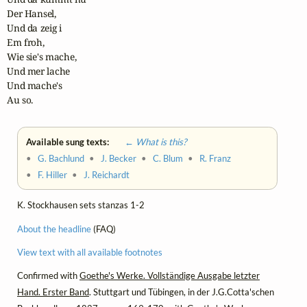
Der Hansel,

Und da zeig i

Em froh,

Wie sie's mache,

Und mer lache

Und mache's

Au so.
Available sung texts:
← What is this?
•
G. Bachlund
•
J. Becker
•
C. Blum
•
R. Franz
•
F. Hiller
•
J. Reichardt
K. Stockhausen sets stanzas 1-2
About the headline
(FAQ)
View text with all available footnotes
Confirmed with
Goethe's Werke. Vollständige Ausgabe letzter
Hand. Erster Band
. Stuttgart und Tübingen, in der J.G.Cotta'schen