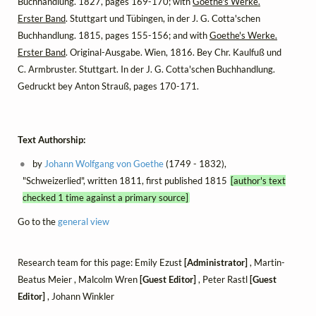
Buchhandlung. 1827, pages 169-170; with
Goethe's Werke.
Erster Band
. Stuttgart und Tübingen, in der J. G. Cotta'schen
Buchhandlung. 1815, pages 155-156; and with
Goethe's Werke.
Erster Band
. Original-Ausgabe. Wien, 1816. Bey Chr. Kaulfuß und
C. Armbruster. Stuttgart. In der J. G. Cotta'schen Buchhandlung.
Gedruckt bey Anton Strauß, pages 170-171.
Text Authorship:
by
Johann Wolfgang von Goethe
(1749 - 1832),
"Schweizerlied", written 1811, first published 1815
[author's text
checked 1 time against a primary source]
Go to the
general view
Research team for this page: Emily Ezust
[Administrator]
, Martin-
Beatus Meier , Malcolm Wren
[Guest Editor]
, Peter Rastl
[Guest
Editor]
, Johann Winkler