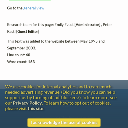
Go to the
general view
Research team for this page: Emily Ezust
[Administrator]
, Peter
Rastl
[Guest Editor]
This text was added to the website between May 1995 and
September 2003.
Line count:
40
Word count:
163
We use cookies for internal analytics and to earn much-
needed advertising revenue. (Did you know you can help
Contact
support us by turning off ad-blockers?) To learn more, see
Copyright
our
Privacy Policy
. To learn how to opt out of cookies,
Privacy
please visit
this site
.
Copyright © 2026 The LiederNet Archive
I acknowledge the use of cookies
Site redesign by Shawn Thuris