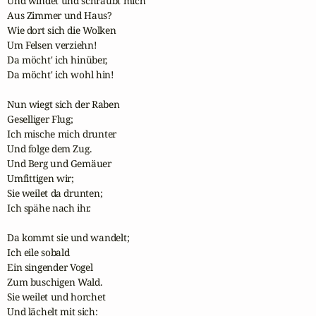
Und windet und schraubt mich

Aus Zimmer und Haus?

Wie dort sich die Wolken

Um Felsen verziehn!

Da möcht' ich hinüber,

Da möcht' ich wohl hin!

Nun wiegt sich der Raben

Geselliger Flug;

Ich mische mich drunter

Und folge dem Zug.

Und Berg und Gemäuer

Umfittigen wir;

Sie weilet da drunten;

Ich spähe nach ihr.

Da kommt sie und wandelt;

Ich eile sobald

Ein singender Vogel

Zum buschigen Wald.

Sie weilet und horchet

Und lächelt mit sich:
