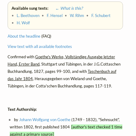
Available sung texts:
← What is this?
•
L. Beethoven
•
F. Hensel
•
W. Rihm
•
F. Schubert
•
H. Wolf
About the headline
(FAQ)
View text with all available footnotes
Confirmed with
Goethe's Werke, Vollständige Ausgabe letzter
Hand, Erster Band
, Stuttgart und Tübingen, in der J.G.Cottaschen
Buchhandlung, 1827, pages 99-100, and with
Taschenbuch auf
das Jahr 1804
, Herausgegeben von Wieland und Goethe,
Tübingen, in der Cotta'schen Buchhandlung, pages 117-119.
Text Authorship:
by
Johann Wolfgang von Goethe
(1749 - 1832), "Sehnsucht",
written 1802, first published 1804
[author's text checked 1 time
against a primary source]