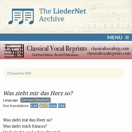
MENU
Choose for Diff
Was zieht mir das Herz so?
Language:
German (Deutsch)
Our translations:
CAT
DUT
ENG
FRE
Was zieht mir das Herz so?

Was zieht mich hinaus?
