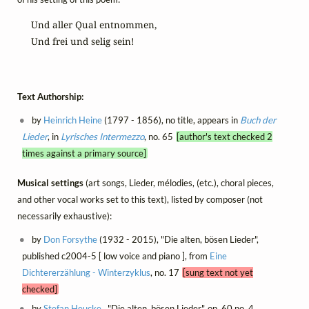
Und aller Qual entnommen,

Und frei und selig sein!
Text Authorship:
by
Heinrich Heine
(1797 - 1856), no title, appears in
Buch der
Lieder
, in
Lyrisches Intermezzo
, no. 65
[author's text checked 2
times against a primary source]
Musical settings
(art songs, Lieder, mélodies, (etc.), choral pieces,
and other vocal works set to this text), listed by composer (not
necessarily exhaustive):
by
Don Forsythe
(1932 - 2015), "Die alten, bösen Lieder",
published c2004-5 [ low voice and piano ], from
Eine
Dichtererzählung - Winterzyklus
, no. 17
[sung text not yet
checked]
by
Stefan Heucke
, "Die alten, bösen Lieder", op. 60 no. 4