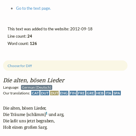
Go to the text page.
This text was added to the website: 2012-09-18
Line count:
24
Word count:
126
Choose for Diff
Die alten, bösen Lieder
Language:
German (Deutsch)
Our translations:
CAT
DUT
DUT
ENG
FIN
FRE
GRE
HEB
ITA
SPA
Die alten, bösen Lieder,

1
Die Träume [schlimm]
 und arg,

Die laßt uns jetzt begraben,

Holt einen großen Sarg.
