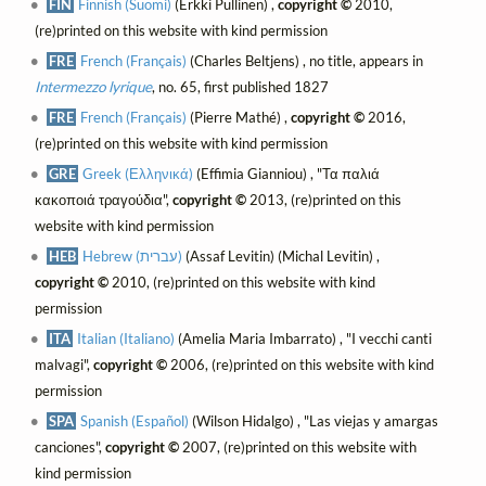
FIN
Finnish (Suomi)
(Erkki Pullinen) ,
copyright ©
2010,
(re)printed on this website with kind permission
FRE
French (Français)
(Charles Beltjens) , no title, appears in
Intermezzo lyrique
, no. 65, first published 1827
FRE
French (Français)
(Pierre Mathé) ,
copyright ©
2016,
(re)printed on this website with kind permission
GRE
Greek (Ελληνικά)
(Effimia Gianniou) , "Τα παλιά
κακοποιά τραγούδια",
copyright ©
2013, (re)printed on this
website with kind permission
HEB
Hebrew (עברית)
(Assaf Levitin) (Michal Levitin) ,
copyright ©
2010, (re)printed on this website with kind
permission
ITA
Italian (Italiano)
(Amelia Maria Imbarrato) , "I vecchi canti
malvagi",
copyright ©
2006, (re)printed on this website with kind
permission
SPA
Spanish (Español)
(Wilson Hidalgo) , "Las viejas y amargas
canciones",
copyright ©
2007, (re)printed on this website with
kind permission