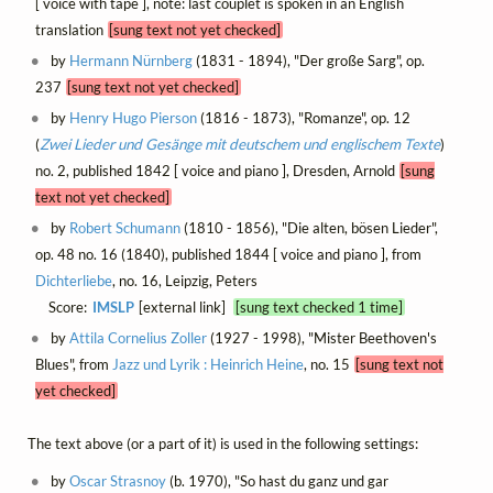
[ voice with tape ], note: last couplet is spoken in an English
translation
[sung text not yet checked]
by
Hermann Nürnberg
(1831 - 1894), "Der große Sarg", op.
237
[sung text not yet checked]
by
Henry Hugo Pierson
(1816 - 1873), "Romanze", op. 12
(
Zwei Lieder und Gesänge mit deutschem und englischem Texte
)
no. 2, published 1842 [ voice and piano ], Dresden, Arnold
[sung
text not yet checked]
by
Robert Schumann
(1810 - 1856), "Die alten, bösen Lieder",
op. 48 no. 16 (1840), published 1844 [ voice and piano ], from
Dichterliebe
, no. 16, Leipzig, Peters
Score:
IMSLP
[external link]
[sung text checked 1 time]
by
Attila Cornelius Zoller
(1927 - 1998), "Mister Beethoven's
Blues", from
Jazz und Lyrik : Heinrich Heine
, no. 15
[sung text not
yet checked]
The text above (or a part of it) is used in the following settings:
by
Oscar Strasnoy
(b. 1970), "So hast du ganz und gar