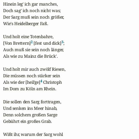
Hinein leg' ich gar manches,

Doch sag' ich noch nicht was;

Der Sarg muß sein noch größer,

Wie's Heidelberger Faß.

Und holt eine Totenbahre,

2
3
[Von Brettern]
 [fest und dick]
;

Auch muß sie sein noch länger,

Als wie zu Mainz die Brück'.

Und holt mir auch zwölf Riesen,

Die müssen noch stärker sein

4
Als wie der [heil'ge]
 Christoph

Im Dom zu Köln am Rhein.

Die sollen den Sarg forttragen,

Und senken ins Meer hinab,

Denn solchem großen Sarge

Gebührt ein großes Grab.

Wißt ihr, warum der Sarg wohl
