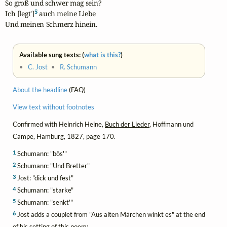
So groß und schwer mag sein?

5
Ich [legt']
 auch meine Liebe 

Und meinen Schmerz hinein.
Available sung texts: (
what is this?
)
•
C. Jost
•
R. Schumann
About the headline
(FAQ)
View text without footnotes
Confirmed with Heinrich Heine,
Buch der Lieder
, Hoffmann und
Campe, Hamburg, 1827, page 170.
1
Schumann: "bös'"
2
Schumann: "Und Bretter"
3
Jost: "dick und fest"
4
Schumann: "starke"
5
Schumann: "senkt'"
6
Jost adds a couplet from "Aus alten Märchen winkt es" at the end
of his setting of this poem: