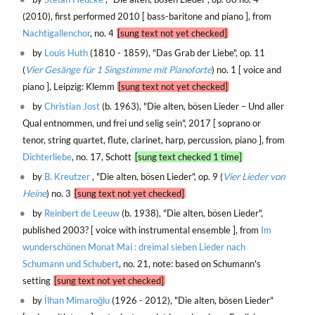
(2010), first performed 2010 [ bass-baritone and piano ], from
Nachtigallenchor
, no. 4
[sung text not yet checked]
by
Louis Huth
(1810 - 1859), "Das Grab der Liebe", op. 11
(
Vier Gesänge für 1 Singstimme mit Pianoforte
) no. 1 [ voice and
piano ], Leipzig: Klemm
[sung text not yet checked]
by
Christian Jost
(b. 1963), "Die alten, bösen Lieder – Und aller
Qual entnommen, und frei und selig sein", 2017 [ soprano or
tenor, string quartet, flute, clarinet, harp, percussion, piano ], from
Dichterliebe
, no. 17, Schott
[sung text checked 1 time]
by
B. Kreutzer
, "Die alten, bösen Lieder", op. 9 (
Vier Lieder von
Heine
) no. 3
[sung text not yet checked]
by
Reinbert de Leeuw
(b. 1938), "Die alten, bösen Lieder",
published 2003? [ voice with instrumental ensemble ], from
Im
wunderschönen Monat Mai : dreimal sieben Lieder nach
Schumann und Schubert
, no. 21, note: based on Schumann's
setting
[sung text not yet checked]
by
İlhan Mimaroğlu
(1926 - 2012), "Die alten, bösen Lieder"