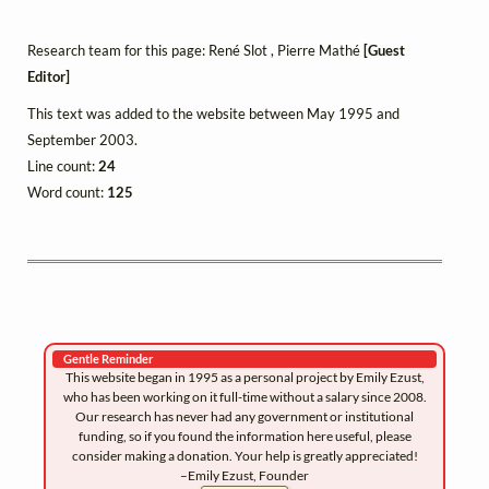
Research team for this page: René Slot , Pierre Mathé
[Guest
Editor]
This text was added to the website between May 1995 and
September 2003.
Line count:
24
Word count:
125
Gentle Reminder
This website began in 1995 as a personal project by Emily Ezust,
who has been working on it full-time without a salary since 2008.
Our research has never had any government or institutional
funding, so if you found the information here useful, please
consider making a donation. Your help is greatly appreciated!
–Emily Ezust, Founder