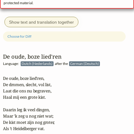
protected material.
Show text and translation together
Choose for Diff
De oude, boze lied'ren
Language:
Dutch (Nederlands)
after the
German (Deutsch)
De oude, boze lied'ren,

De dromen, slecht, vol list,

Laat die ons nu begraven,

Haal mij een grote kist.

Daarin leg ik veel dingen,

Maar 'k zeg u nog niet wat;

De kist moet zijn nog groter,

Als 't Heidelberger vat.
