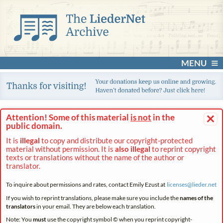
MENU
×
Attention! Some of this material
is not
in the
public domain.
It is
illegal
to copy and distribute our copyright-protected
material without permission. It is
also illegal
to reprint copyright
texts or translations without the name of the author or
translator.
To inquire about permissions and rates, contact Emily Ezust at
licenses@
lieder.
net
If you wish to reprint translations, please make sure you include the
names of the
translators
in your email. They are below each translation.
Note: You
must
use the copyright symbol © when you reprint copyright-