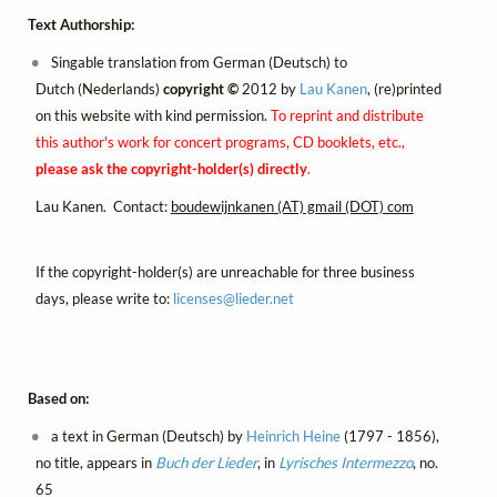
Text Authorship:
Singable translation from German (Deutsch) to
Dutch (Nederlands)
copyright ©
2012 by
Lau Kanen
, (re)printed
on this website with kind permission.
To reprint and distribute
this author's work for concert programs, CD booklets, etc.,
please ask the copyright-holder(s) directly
.
Lau Kanen. Contact:
boudewijnkanen (AT) gmail (DOT) com
If the copyright-holder(s) are unreachable for three business
days, please write to:
licenses@
lieder.
net
Based on:
a text in German (Deutsch) by
Heinrich Heine
(1797 - 1856),
no title, appears in
Buch der Lieder
, in
Lyrisches Intermezzo
, no.
65