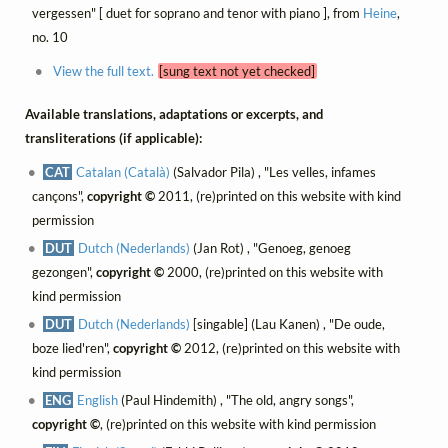
vergessen" [ duet for soprano and tenor with piano ], from
Heine
,
no. 10
View the full text.
[sung text not yet checked]
Available translations, adaptations or excerpts, and
transliterations (if applicable):
CAT
Catalan (Català)
(Salvador Pila) , "Les velles, infames
cançons",
copyright ©
2011, (re)printed on this website with kind
permission
DUT
Dutch (Nederlands)
(Jan Rot) , "Genoeg, genoeg
gezongen",
copyright ©
2000, (re)printed on this website with
kind permission
DUT
Dutch (Nederlands)
[singable] (Lau Kanen) , "De oude,
boze lied'ren",
copyright ©
2012, (re)printed on this website with
kind permission
ENG
English
(Paul Hindemith) , "The old, angry songs",
copyright ©
, (re)printed on this website with kind permission