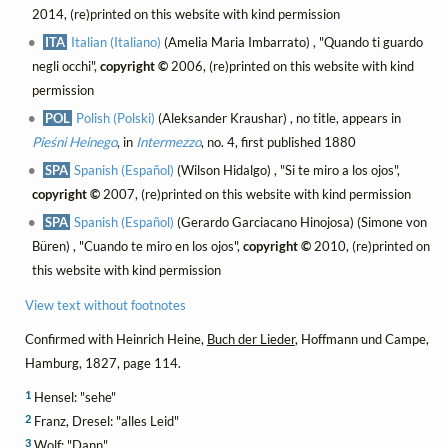
2014, (re)printed on this website with kind permission
ITA
Italian (Italiano)
(Amelia Maria Imbarrato) , "Quando ti guardo
negli occhi",
copyright ©
2006, (re)printed on this website with kind
permission
POL
Polish (Polski)
(Aleksander Kraushar) , no title, appears in
Pieśni Heinego
, in
Intermezzo
, no. 4, first published 1880
SPA
Spanish (Español)
(Wilson Hidalgo) , "Si te miro a los ojos",
copyright ©
2007, (re)printed on this website with kind permission
SPA
Spanish (Español)
(Gerardo Garciacano Hinojosa) (Simone von
Büren) , "Cuando te miro en los ojos",
copyright ©
2010, (re)printed on
this website with kind permission
View text without footnotes
Confirmed with Heinrich Heine,
Buch der Lieder
, Hoffmann und Campe,
Hamburg, 1827, page 114.
1
Hensel: "sehe"
2
Franz, Dresel: "alles Leid"
3
Wolf: "Dann"