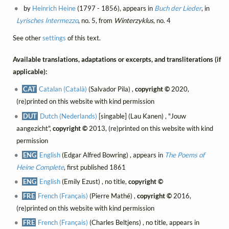
by
Heinrich Heine
(1797 - 1856), appears in
Buch der Lieder
, in
Lyrisches Intermezzo
, no. 5, from
Winterzyklus
, no. 4
See other
settings
of this text.
Available translations, adaptations or excerpts, and transliterations (if
applicable):
CAT
Catalan (Català)
(Salvador Pila) ,
copyright ©
2020,
(re)printed on this website with kind permission
DUT
Dutch (Nederlands)
[singable] (Lau Kanen) , "Jouw
aangezicht",
copyright ©
2013, (re)printed on this website with kind
permission
ENG
English
(Edgar Alfred Bowring) , appears in
The Poems of
Heine Complete
, first published 1861
ENG
English
(Emily Ezust) , no title,
copyright ©
FRE
French (Français)
(Pierre Mathé) ,
copyright ©
2016,
(re)printed on this website with kind permission
FRE
French (Français)
(Charles Beltjens) , no title, appears in