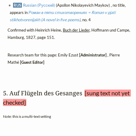
RUS
Russian (Русский)
(Apollon Nikolayevich Maykov) , no title,
appears in
Роман в пяти стихотворениях = Roman v pjati
stikhotvorenijakh (A novel in five poems)
, no. 4
Confirmed with Heinrich Heine,
Buch der Lieder
, Hoffmann und Campe,
Hamburg, 1827, page 151.
Research team for this page: Emily Ezust
[Administrator]
, Pierre
Mathé
[Guest Editor]
5. Auf Flügeln des Gesanges 
[sung text not yet 
checked]
Note: this is a multi-text setting