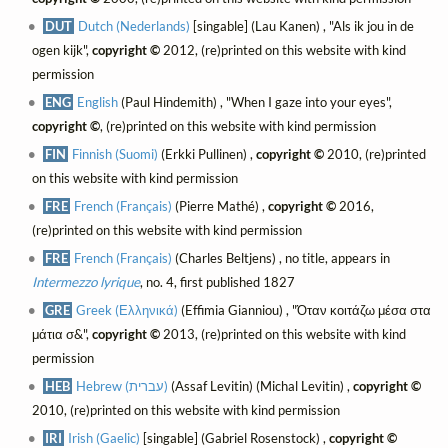
DUT
Dutch (Nederlands)
[singable] (Lau Kanen) , "Als ik jou in de
ogen kijk",
copyright ©
2012, (re)printed on this website with kind
permission
ENG
English
(Paul Hindemith) , "When I gaze into your eyes",
copyright ©
, (re)printed on this website with kind permission
FIN
Finnish (Suomi)
(Erkki Pullinen) ,
copyright ©
2010, (re)printed
on this website with kind permission
FRE
French (Français)
(Pierre Mathé) ,
copyright ©
2016,
(re)printed on this website with kind permission
FRE
French (Français)
(Charles Beltjens) , no title, appears in
Intermezzo lyrique
, no. 4, first published 1827
GRE
Greek (Ελληνικά)
(Effimia Gianniou) , "Όταν κοιτάζω μέσα στα
μάτια σ&",
copyright ©
2013, (re)printed on this website with kind
permission
HEB
Hebrew (עברית)
(Assaf Levitin) (Michal Levitin) ,
copyright ©
2010, (re)printed on this website with kind permission
IRI
Irish (Gaelic)
[singable] (Gabriel Rosenstock) ,
copyright ©