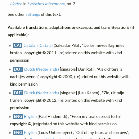
Lieder
, in
Lyrisches Intermezzo
, no. 2
See other
settings
of this text.
Available translations, adaptations or excerpts, and transliterations (if
applicable):
CAT
Catalan (Català)
(Salvador Pila) , "De les meves llàgrimes
broten",
copyright ©
2011, (re)printed on this website with kind
permission
DUT
Dutch (Nederlands)
[singable] (Jan Rot) , "Als dichters 's
nachtjes wenen",
copyright ©
2000, (re)printed on this website with
kind permission
DUT
Dutch (Nederlands)
[singable] (Lau Kanen) , "Zie, uit mijn
tranen",
copyright ©
2012, (re)printed on this website with kind
permission
ENG
English
(Paul Hindemith) , "From my tears sprout forth",
copyright ©
, (re)printed on this website with kind permission
ENG
English
(Louis Untermeyer) , "Out of my tears and sorrows",