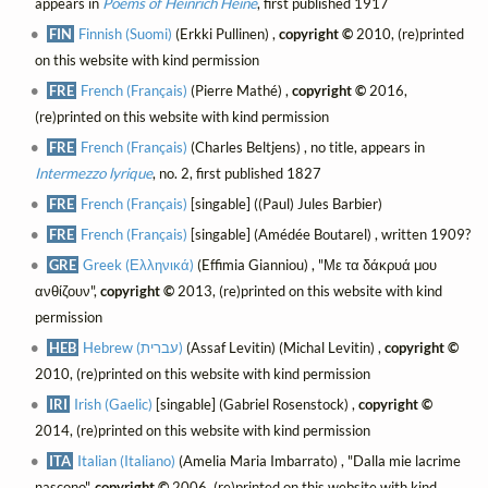
appears in
Poems of Heinrich Heine
, first published 1917
FIN
Finnish (Suomi)
(Erkki Pullinen) ,
copyright ©
2010, (re)printed
on this website with kind permission
FRE
French (Français)
(Pierre Mathé) ,
copyright ©
2016,
(re)printed on this website with kind permission
FRE
French (Français)
(Charles Beltjens) , no title, appears in
Intermezzo lyrique
, no. 2, first published 1827
FRE
French (Français)
[singable] ((Paul) Jules Barbier)
FRE
French (Français)
[singable] (Amédée Boutarel) , written 1909?
GRE
Greek (Ελληνικά)
(Effimia Gianniou) , "Με τα δάκρυά μου
ανθίζουν",
copyright ©
2013, (re)printed on this website with kind
permission
HEB
Hebrew (עברית)
(Assaf Levitin) (Michal Levitin) ,
copyright ©
2010, (re)printed on this website with kind permission
IRI
Irish (Gaelic)
[singable] (Gabriel Rosenstock) ,
copyright ©
2014, (re)printed on this website with kind permission
ITA
Italian (Italiano)
(Amelia Maria Imbarrato) , "Dalla mie lacrime
nascono",
copyright ©
2006, (re)printed on this website with kind