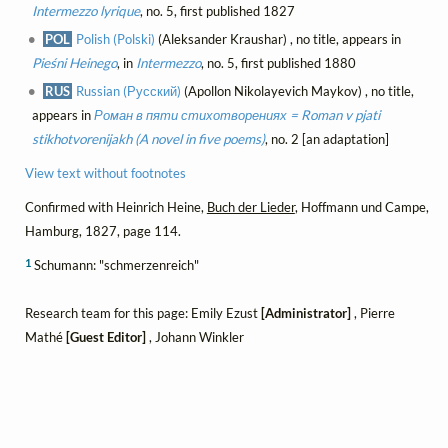
Intermezzo lyrique
, no. 5, first published 1827
POL
Polish (Polski)
(Aleksander Kraushar) , no title, appears in
Pieśni Heinego
, in
Intermezzo
, no. 5, first published 1880
RUS
Russian (Русский)
(Apollon Nikolayevich Maykov) , no title,
appears in
Роман в пяти стихотворениях = Roman v pjati
stikhotvorenijakh (A novel in five poems)
, no. 2 [an adaptation]
View text without footnotes
Confirmed with Heinrich Heine,
Buch der Lieder
, Hoffmann und Campe,
Hamburg, 1827, page 114.
1
Schumann: "schmerzenreich"
Research team for this page: Emily Ezust
[Administrator]
, Pierre
Mathé
[Guest Editor]
, Johann Winkler