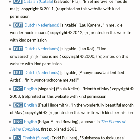
CAT
Catalan (Català)
(Salvador Pila) , "En el meravellós mes de
maig",
copyright ©
2011, (re)printed on this website with kind
permission
DUT
Dutch (Nederlands)
[singable] (Lau Kanen) , "In mei, die
wondermooie maand",
copyright ©
2012, (re)printed on this website
with kind permission
DUT
Dutch (Nederlands)
[singable] (Jan Rot) , "Hoe
onwaarschijnlijk mooi is mei",
copyright ©
2000, (re)printed on this
website with kind permission
DUT
Dutch (Nederlands)
[singable] (Anonymous/Unidentified
Artist) , "In 't wonderschoone meigetij"
ENG
English
[singable] (Shula Keller) , "Month of May",
copyright ©
2008, (re)printed on this website with kind permission
ENG
English
(Paul Hindemith) , "In the wonderfully beautiful month
of May",
copyright ©
, (re)printed on this website with kind permission
ENG
English
(Edgar Alfred Bowring) , appears in
The Poems of
Heine Complete
, first published 1861
FIN
Finnish (Suomi)
(Erkki Pullinen) , "Suloisessa toukokuussa",