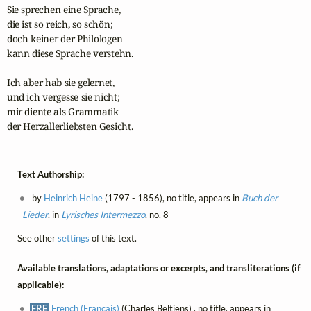
Sie sprechen eine Sprache,

die ist so reich, so schön;

doch keiner der Philologen

kann diese Sprache verstehn.

Ich aber hab sie gelernet,

und ich vergesse sie nicht;

mir diente als Grammatik

der Herzallerliebsten Gesicht.
Text Authorship:
by
Heinrich Heine
(1797 - 1856), no title, appears in
Buch der
Lieder
, in
Lyrisches Intermezzo
, no. 8
See other
settings
of this text.
Available translations, adaptations or excerpts, and transliterations (if
applicable):
FRE
French (Français)
(Charles Beltjens) , no title, appears in