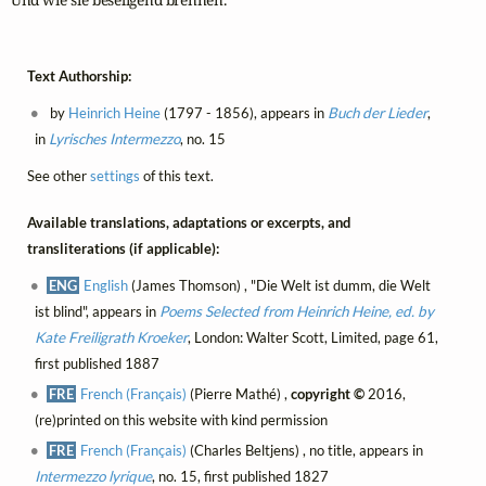
Text Authorship:
by
Heinrich Heine
(1797 - 1856), appears in
Buch der Lieder
,
in
Lyrisches Intermezzo
, no. 15
See other
settings
of this text.
Available translations, adaptations or excerpts, and
transliterations (if applicable):
ENG
English
(James Thomson) , "Die Welt ist dumm, die Welt
ist blind", appears in
Poems Selected from Heinrich Heine, ed. by
Kate Freiligrath Kroeker
, London: Walter Scott, Limited, page 61,
first published 1887
FRE
French (Français)
(Pierre Mathé) ,
copyright ©
2016,
(re)printed on this website with kind permission
FRE
French (Français)
(Charles Beltjens) , no title, appears in
Intermezzo lyrique
, no. 15, first published 1827