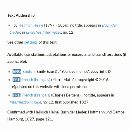
Text Authorship:
by
Heinrich Heine
(1797 - 1856), no title, appears in
Buch der
Lieder
, in
Lyrisches Intermezzo
, no. 12
See other
settings
of this text.
Available translations, adaptations or excerpts, and transliterations (if
applicable):
ENG
English
(Emily Ezust) , "You love me not",
copyright ©
FRE
French (Français)
(Pierre Mathé) ,
copyright ©
2016,
(re)printed on this website with kind permission
FRE
French (Français)
(Charles Beltjens) , no title, appears in
Intermezzo lyrique
, no. 12, first published 1827
Confirmed with Heinrich Heine,
Buch der Lieder
, Hoffmann und Campe,
Hamburg, 1827, page 121.