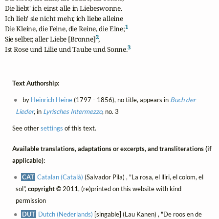
Die liebt' ich einst alle in Liebeswonne.

Ich lieb' sie nicht mehr, ich liebe alleine

1
Die Kleine, die Feine, die Reine, die Eine;
2
Sie selber, aller Liebe [Bronne]
,

3
Ist Rose und Lilie und Taube und Sonne.
Text Authorship:
by
Heinrich Heine
(1797 - 1856), no title, appears in
Buch der
Lieder
, in
Lyrisches Intermezzo
, no. 3
See other
settings
of this text.
Available translations, adaptations or excerpts, and transliterations (if
applicable):
CAT
Catalan (Català)
(Salvador Pila) , "La rosa, el lliri, el colom, el
sol",
copyright ©
2011, (re)printed on this website with kind
permission
DUT
Dutch (Nederlands)
[singable] (Lau Kanen) , "De roos en de