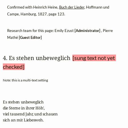
Confirmed with Heinrich Heine,
Buch der Lieder
, Hoffmann und
Campe, Hamburg, 1827, page 123.
Research team for this page: Emily Ezust
[Administrator]
, Pierre
Mathé
[Guest Editor]
4. Es stehen unbeweglich 
[sung text not yet 
checked]
Note: this is a multi-text setting
Es stehen unbeweglich

die Sterne in ihrer Höh',

viel tausend Jahr, und schauen

sich an mit Liebesweh.
