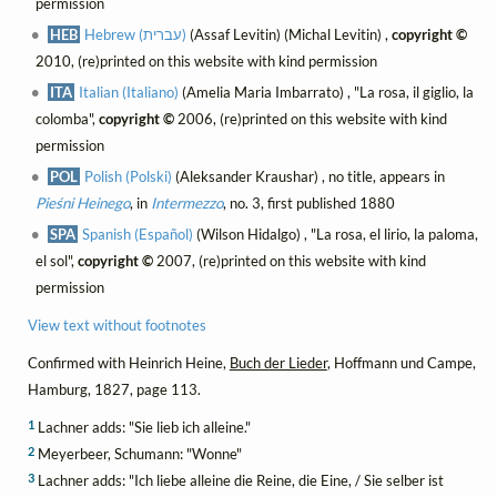
permission
HEB
Hebrew (עברית)
(Assaf Levitin) (Michal Levitin) ,
copyright ©
2010, (re)printed on this website with kind permission
ITA
Italian (Italiano)
(Amelia Maria Imbarrato) , "La rosa, il giglio, la
colomba",
copyright ©
2006, (re)printed on this website with kind
permission
POL
Polish (Polski)
(Aleksander Kraushar) , no title, appears in
Pieśni Heinego
, in
Intermezzo
, no. 3, first published 1880
SPA
Spanish (Español)
(Wilson Hidalgo) , "La rosa, el lirio, la paloma,
el sol",
copyright ©
2007, (re)printed on this website with kind
permission
View text without footnotes
Confirmed with Heinrich Heine,
Buch der Lieder
, Hoffmann und Campe,
Hamburg, 1827, page 113.
1
Lachner adds: "Sie lieb ich alleine."
2
Meyerbeer, Schumann: "Wonne"
3
Lachner adds: "Ich liebe alleine die Reine, die Eine, / Sie selber ist