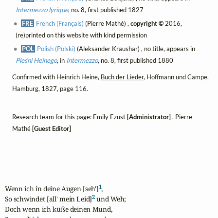
Intermezzo lyrique
, no. 8, first published 1827
FRE
French (Français)
(Pierre Mathé) ,
copyright ©
2016,
(re)printed on this website with kind permission
POL
Polish (Polski)
(Aleksander Kraushar) , no title, appears in
Pieśni Heinego
, in
Intermezzo
, no. 8, first published 1880
Confirmed with Heinrich Heine,
Buch der Lieder
, Hoffmann und Campe,
Hamburg, 1827, page 116.
Research team for this page: Emily Ezust
[Administrator]
, Pierre
Mathé
[Guest Editor]
1
Wenn ich in deine Augen [seh']
,

2
So schwindet [all' mein Leid]
 und Weh; 

Doch wenn ich küße deinen Mund,
