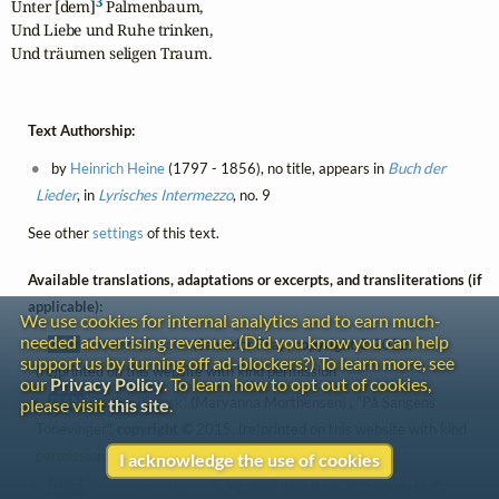
3
Unter [dem]
 Palmenbaum,

Und Liebe und Ruhe trinken,

Und träumen seligen Traum.
Text Authorship:
by
Heinrich Heine
(1797 - 1856), no title, appears in
Buch der
Lieder
, in
Lyrisches Intermezzo
, no. 9
See other
settings
of this text.
Available translations, adaptations or excerpts, and transliterations (if
applicable):
We use cookies for internal analytics and to earn much-
needed advertising revenue. (Did you know you can help
CAT
Catalan (Català)
(Salvador Pila) ,
copyright ©
2022,
support us by turning off ad-blockers?) To learn more, see
(re)printed on this website with kind permission
our
Privacy Policy
. To learn how to opt out of cookies,
DAN
Danish (Dansk)
(Maryanna Morthensen) , "På Sangens
please visit
this site
.
Tonevinger",
copyright ©
2015, (re)printed on this website with kind
permission
I acknowledge the use of cookies
DUT
Dutch (Nederlands)
[singable] (Lau Kanen) ,
copyright ©