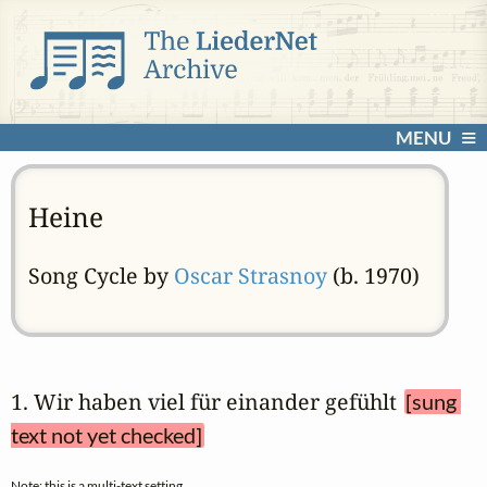
MENU
Heine
Song Cycle by
Oscar Strasnoy
(b. 1970)
1. Wir haben viel für einander gefühlt 
[sung 
text not yet checked]
Note: this is a multi-text setting