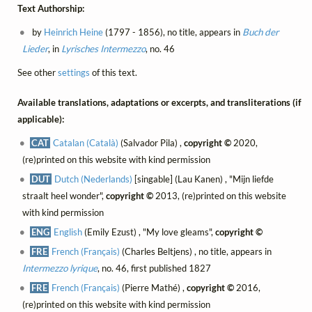
Text Authorship:
by
Heinrich Heine
(1797 - 1856), no title, appears in
Buch der
Lieder
, in
Lyrisches Intermezzo
, no. 46
See other
settings
of this text.
Available translations, adaptations or excerpts, and transliterations (if
applicable):
CAT
Catalan (Català)
(Salvador Pila) ,
copyright ©
2020,
(re)printed on this website with kind permission
DUT
Dutch (Nederlands)
[singable] (Lau Kanen) , "Mijn liefde
straalt heel wonder",
copyright ©
2013, (re)printed on this website
with kind permission
ENG
English
(Emily Ezust) , "My love gleams",
copyright ©
FRE
French (Français)
(Charles Beltjens) , no title, appears in
Intermezzo lyrique
, no. 46, first published 1827
FRE
French (Français)
(Pierre Mathé) ,
copyright ©
2016,
(re)printed on this website with kind permission