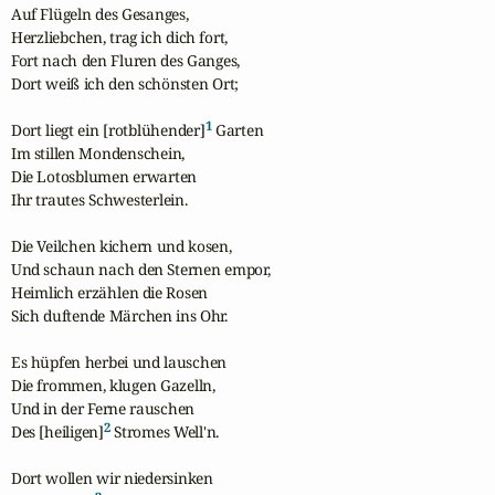
Auf Flügeln des Gesanges,

Herzliebchen, trag ich dich fort,

Fort nach den Fluren des Ganges,

Dort weiß ich den schönsten Ort;

1
Dort liegt ein [rotblühender]
 Garten

Im stillen Mondenschein,

Die Lotosblumen erwarten

Ihr trautes Schwesterlein.

Die Veilchen kichern und kosen,

Und schaun nach den Sternen empor,

Heimlich erzählen die Rosen

Sich duftende Märchen ins Ohr.

Es hüpfen herbei und lauschen

Die frommen, klugen Gazelln,

Und in der Ferne rauschen

2
Des [heiligen]
 Stromes Well'n.

Dort wollen wir niedersinken
