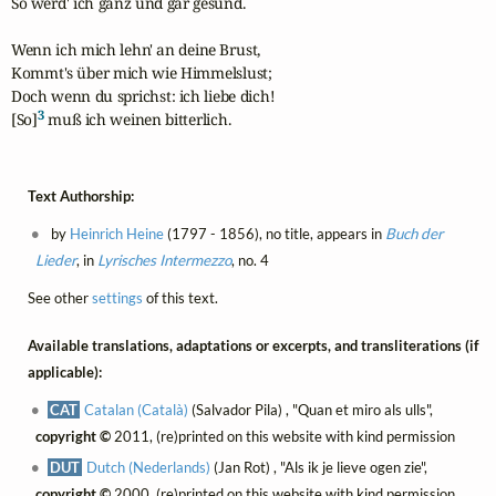
So werd' ich ganz und gar gesund.

Wenn ich mich lehn' an deine Brust,

Kommt's über mich wie Himmelslust;

Doch wenn du sprichst: ich liebe dich!

3
[So]
 muß ich weinen bitterlich.
Text Authorship:
by
Heinrich Heine
(1797 - 1856), no title, appears in
Buch der
Lieder
, in
Lyrisches Intermezzo
, no. 4
See other
settings
of this text.
Available translations, adaptations or excerpts, and transliterations (if
applicable):
CAT
Catalan (Català)
(Salvador Pila) , "Quan et miro als ulls",
copyright ©
2011, (re)printed on this website with kind permission
DUT
Dutch (Nederlands)
(Jan Rot) , "Als ik je lieve ogen zie",
copyright ©
2000, (re)printed on this website with kind permission