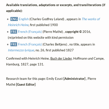
Available translations, adaptations or excerpts, and transliterations (if
applicable):
ENG
English
(Charles Godfrey Leland) , appears in
The works of
Heinrich Heine
, first published 1900
FRE
French (Français)
(Pierre Mathé) ,
copyright ©
2016,
(re)printed on this website with kind permission
FRE
French (Français)
(Charles Beltjens) , no title, appears in
Intermezzo lyrique
, no. 26, first published 1827
Confirmed with Heinrich Heine,
Buch der Lieder
, Hoffmann und Campe,
Hamburg, 1827, page 131.
Research team for this page: Emily Ezust
[Administrator]
, Pierre
Mathé
[Guest Editor]