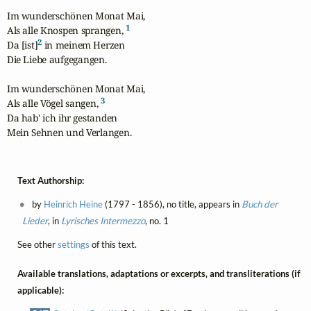
Im wunderschönen Monat Mai,

1
Als alle Knospen sprangen, 
2
Da [ist]
 in meinem Herzen

Die Liebe aufgegangen.

Im wunderschönen Monat Mai,

3
Als alle Vögel sangen, 
Da hab' ich ihr gestanden

Mein Sehnen und Verlangen.
Text Authorship:
by
Heinrich Heine
(1797 - 1856), no title, appears in
Buch der
Lieder
, in
Lyrisches Intermezzo
, no. 1
See other
settings
of this text.
Available translations, adaptations or excerpts, and transliterations (if
applicable):