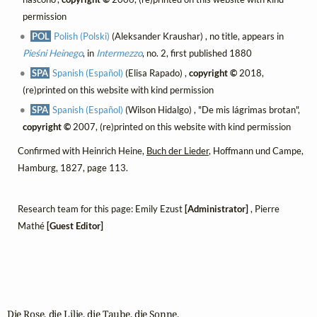
permission
POL
Polish (Polski)
(Aleksander Kraushar) , no title, appears in
Pieśni Heinego
, in
Intermezzo
, no. 2, first published 1880
SPA
Spanish (Español)
(Elisa Rapado) ,
copyright ©
2018,
(re)printed on this website with kind permission
SPA
Spanish (Español)
(Wilson Hidalgo) , "De mis lágrimas brotan",
copyright ©
2007, (re)printed on this website with kind permission
Confirmed with Heinrich Heine,
Buch der Lieder
, Hoffmann und Campe,
Hamburg, 1827, page 113.
Research team for this page: Emily Ezust
[Administrator]
, Pierre
Mathé
[Guest Editor]
Die Rose, die Lilie, die Taube, die Sonne,
