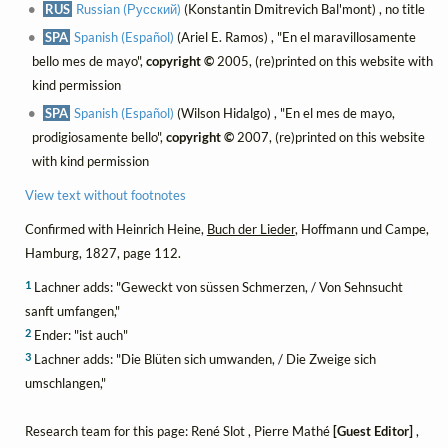
RUS
Russian (Русский)
(Konstantin Dmitrevich Bal'mont) , no title
SPA
Spanish (Español)
(Ariel E. Ramos) , "En el maravillosamente
bello mes de mayo",
copyright ©
2005, (re)printed on this website with
kind permission
SPA
Spanish (Español)
(Wilson Hidalgo) , "En el mes de mayo,
prodigiosamente bello",
copyright ©
2007, (re)printed on this website
with kind permission
View text without footnotes
Confirmed with Heinrich Heine,
Buch der Lieder
, Hoffmann und Campe,
Hamburg, 1827, page 112.
1
Lachner adds: "Geweckt von süssen Schmerzen, / Von Sehnsucht
sanft umfangen,"
2
Ender: "ist auch"
3
Lachner adds: "Die Blüten sich umwanden, / Die Zweige sich
umschlangen,"
Research team for this page: René Slot , Pierre Mathé
[Guest Editor]
,