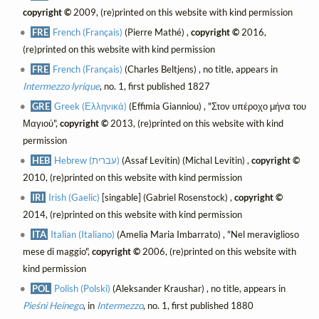
copyright ©
2009, (re)printed on this website with kind permission
FRE
French (Français)
(Pierre Mathé) ,
copyright ©
2016,
(re)printed on this website with kind permission
FRE
French (Français)
(Charles Beltjens) , no title, appears in
Intermezzo lyrique
, no. 1, first published 1827
GRE
Greek (Ελληνικά)
(Effimia Gianniou) , "Στον υπέροχο μήνα του
Μαγιού",
copyright ©
2013, (re)printed on this website with kind
permission
HEB
Hebrew (עברית)
(Assaf Levitin) (Michal Levitin) ,
copyright ©
2010, (re)printed on this website with kind permission
IRI
Irish (Gaelic)
[singable] (Gabriel Rosenstock) ,
copyright ©
2014, (re)printed on this website with kind permission
ITA
Italian (Italiano)
(Amelia Maria Imbarrato) , "Nel meraviglioso
mese di maggio",
copyright ©
2006, (re)printed on this website with
kind permission
POL
Polish (Polski)
(Aleksander Kraushar) , no title, appears in
Pieśni Heinego
, in
Intermezzo
, no. 1, first published 1880