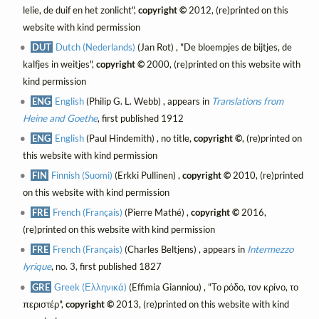
lelie, de duif en het zonlicht",
copyright ©
2012, (re)printed on this
website with kind permission
DUT
Dutch (Nederlands)
(Jan Rot) , "De bloempjes de bijtjes, de
kalfjes in weitjes",
copyright ©
2000, (re)printed on this website with
kind permission
ENG
English
(Philip G. L. Webb) , appears in
Translations from
Heine and Goethe
, first published 1912
ENG
English
(Paul Hindemith) , no title,
copyright ©
, (re)printed on
this website with kind permission
FIN
Finnish (Suomi)
(Erkki Pullinen) ,
copyright ©
2010, (re)printed
on this website with kind permission
FRE
French (Français)
(Pierre Mathé) ,
copyright ©
2016,
(re)printed on this website with kind permission
FRE
French (Français)
(Charles Beltjens) , appears in
Intermezzo
lyrique
, no. 3, first published 1827
GRE
Greek (Ελληνικά)
(Effimia Gianniou) , "Το ρόδο, τον κρίνο, το
περιστέρ",
copyright ©
2013, (re)printed on this website with kind