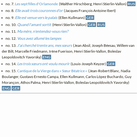
no. 7.
Les sept filles d'Orlamonde
(Walther Hirschberg, Henri Stierlin-Vallon)
RUS
no. 8.
Elle avait trois couronnes d'or
(Jacques François Antoine Ibert)
no. 9.
Elle est venue vers le palais
(Ellen Kullmann)
GER
no. 10.
Quand l'amant sortit
(Henri Stierlin-Vallon)
GER
RUS
no. 11.
Ma mère, n'entendez-vous rien?
no. 12.
Vous avez allumé les lampes
no. 13.
J'ai cherché trente ans, mes sœurs
(Jean Absil, Joseph Béesau, Willem van
der Bilt, Marcelle Friedmann, Irène Fuerison, Henri Stierlin-Vallon, Boleslav
Leopoldovitch Yavorsky)
ENG
no. 14.
Les trois sœurs ont voulu mourir
(Louis-Joseph Keyzer)
GER
no. 15.
Cantique de la Vierge dans » Sœur Béatrice «
(Jean-Robert Blanc, Nadia
Boulanger, Gustavo Ernesto Campa, Ellen Kullmann, Carlos López Buchardo, Guy
Morançon, Athos Palma, Henri Stierlin-Vallon, Boleslav Leopoldovitch Yavorsky)
ENG
GER