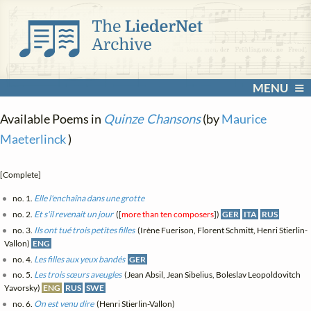
MENU
Available Poems in
Quinze Chansons
(by
Maurice
Maeterlinck
)
[Complete]
no. 1.
Elle l'enchaîna dans une grotte
no. 2.
Et s'il revenait un jour
([
more than ten composers
])
GER
ITA
RUS
no. 3.
Ils ont tué trois petites filles
(Irène Fuerison, Florent Schmitt, Henri Stierlin-
Vallon)
ENG
no. 4.
Les filles aux yeux bandés
GER
no. 5.
Les trois sœurs aveugles
(Jean Absil, Jean Sibelius, Boleslav Leopoldovitch
Yavorsky)
ENG
RUS
SWE
no. 6.
On est venu dire
(Henri Stierlin-Vallon)