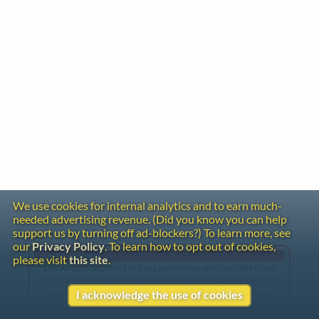
We use cookies for internal analytics and to earn much-
needed advertising revenue. (Did you know you can help
support us by turning off ad-blockers?) To learn more, see
our
Privacy Policy
. To learn how to opt out of cookies,
Gentle Reminder
please visit
this site
.
This website began in 1995 as a personal project by Emily Ezust,
who has been working on it full-time without a salary since 2008.
Our research has never had any government or institutional
I acknowledge the use of cookies
funding, so if you found the information here useful, please
consider making a donation. Your help is greatly appreciated!