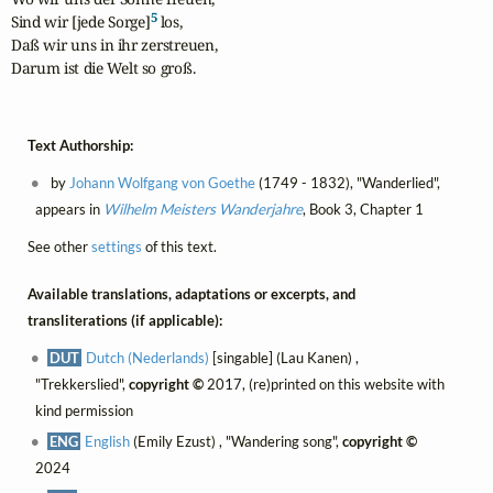
5
Sind wir [jede Sorge]
 los,

Daß wir uns in ihr zerstreuen,

Darum ist die Welt so groß.
Text Authorship:
by
Johann Wolfgang von Goethe
(1749 - 1832), "Wanderlied",
appears in
Wilhelm Meisters Wanderjahre
, Book 3, Chapter 1
See other
settings
of this text.
Available translations, adaptations or excerpts, and
transliterations (if applicable):
DUT
Dutch (Nederlands)
[singable] (Lau Kanen) ,
"Trekkerslied",
copyright ©
2017, (re)printed on this website with
kind permission
ENG
English
(Emily Ezust) , "Wandering song",
copyright ©
2024