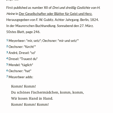
First published as number XII of
Drei und dreißig Gedichte von H.
Heine
in
Der Gesellschafter oder Blätter für Geist und Herz.
Herausgegeben von F. W. Gubitz. Achter Jahrgang. Berlin, 1824.
In der Maurerschen Buchhandlung. Sonnabend den 27. März.
50stes Blatt, page 246.
1
Meyerbeer: "mir, setz"; Oechsner: "mir und setz'"
2
Oechsner: "fürcht'"
3
André, Dresel: "so"
4
Dresel: "Trauest du"
5
Mendel: "täglich"
6
Oechsner: "hat"
7
Meyerbeer adds:
Komm! Komm!

Du schönes Fischermädchen, komm, komm,

Wir kosen Hand in Hand.

Komm! Komm! Komm!