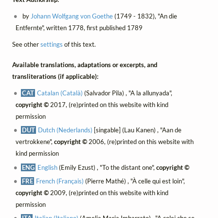
by
Johann Wolfgang von Goethe
(1749 - 1832), "An die
Entfernte", written 1778, first published 1789
See other
settings
of this text.
Available translations, adaptations or excerpts, and
transliterations (if applicable):
CAT
Catalan (Català)
(Salvador Pila) , "A la allunyada",
copyright ©
2017, (re)printed on this website with kind
permission
DUT
Dutch (Nederlands)
[singable] (Lau Kanen) , "Aan de
vertrokkene",
copyright ©
2006, (re)printed on this website with
kind permission
ENG
English
(Emily Ezust) , "To the distant one",
copyright ©
FRE
French (Français)
(Pierre Mathé) , "À celle qui est loin",
copyright ©
2009, (re)printed on this website with kind
permission
ITA
Italian (Italiano)
(Amelia Maria Imbarrato) , "A colei che se