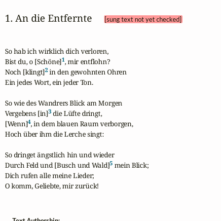
1. An die Entfernte 
[sung text not yet checked]
So hab ich wirklich dich verloren,

1
Bist du, o [Schöne]
, mir entflohn?

2
Noch [klingt]
 in den gewohnten Ohren

Ein jedes Wort, ein jeder Ton.

So wie des Wandrers Blick am Morgen

3
Vergebens [in]
 die Lüfte dringt,

4
[Wenn]
, in dem blauen Raum verborgen,

Hoch über ihm die Lerche singt:

So dringet ängstlich hin und wieder

5
Durch Feld und [Busch und Wald]
 mein Blick;

Dich rufen alle meine Lieder;

O komm, Geliebte, mir zurück!
Text Authorship: