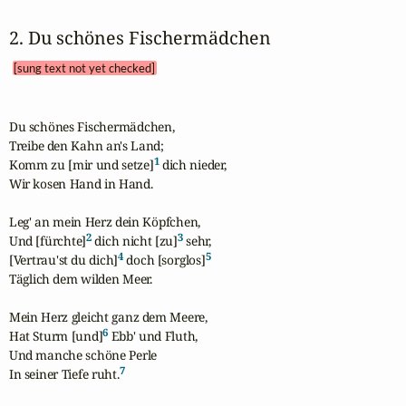
2. Du schönes Fischermädchen 
[sung text not yet checked]
Du schönes Fischermädchen,

Treibe den Kahn an's Land;

1
Komm zu [mir und setze]
 dich nieder,

Wir kosen Hand in Hand.

Leg' an mein Herz dein Köpfchen,

2
3
Und [fürchte]
 dich nicht [zu]
 sehr,

4
5
[Vertrau'st du dich]
 doch [sorglos]
Täglich dem wilden Meer.

Mein Herz gleicht ganz dem Meere,

6
Hat Sturm [und]
 Ebb' und Fluth,

Und manche schöne Perle

7
In seiner Tiefe ruht.