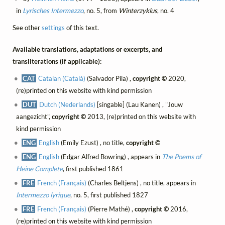
in
Lyrisches Intermezzo
, no. 5, from
Winterzyklus
, no. 4
See other
settings
of this text.
Available translations, adaptations or excerpts, and
transliterations (if applicable):
CAT
Catalan (Català)
(Salvador Pila) ,
copyright ©
2020,
(re)printed on this website with kind permission
DUT
Dutch (Nederlands)
[singable] (Lau Kanen) , "Jouw
aangezicht",
copyright ©
2013, (re)printed on this website with
kind permission
ENG
English
(Emily Ezust) , no title,
copyright ©
ENG
English
(Edgar Alfred Bowring) , appears in
The Poems of
Heine Complete
, first published 1861
FRE
French (Français)
(Charles Beltjens) , no title, appears in
Intermezzo lyrique
, no. 5, first published 1827
FRE
French (Français)
(Pierre Mathé) ,
copyright ©
2016,
(re)printed on this website with kind permission