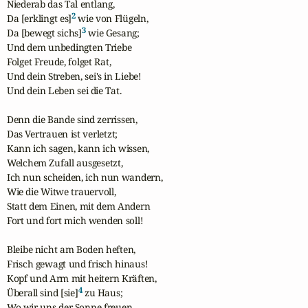
Niederab das Tal entlang,

2
Da [erklingt es]
 wie von Flügeln,

3
Da [bewegt sichs]
 wie Gesang;

Und dem unbedingten Triebe

Folget Freude, folget Rat,

Und dein Streben, sei's in Liebe!

Und dein Leben sei die Tat.

Denn die Bande sind zerrissen,

Das Vertrauen ist verletzt;

Kann ich sagen, kann ich wissen,

Welchem Zufall ausgesetzt,

Ich nun scheiden, ich nun wandern,

Wie die Witwe trauervoll,

Statt dem Einen, mit dem Andern

Fort und fort mich wenden soll!

Bleibe nicht am Boden heften,

Frisch gewagt und frisch hinaus!

Kopf und Arm mit heitern Kräften,

4
Überall sind [sie]
 zu Haus;

Wo wir uns der Sonne freuen,
