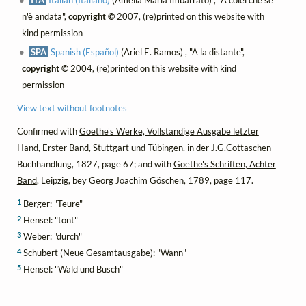
n'è andata",
copyright ©
2007, (re)printed on this website with
kind permission
SPA
Spanish (Español)
(Ariel E. Ramos) , "A la distante",
copyright ©
2004, (re)printed on this website with kind
permission
View text without footnotes
Confirmed with
Goethe's Werke, Vollständige Ausgabe letzter
Hand, Erster Band
, Stuttgart und Tübingen, in der J.G.Cottaschen
Buchhandlung, 1827, page 67; and with
Goethe's Schriften, Achter
Band
, Leipzig, bey Georg Joachim Göschen, 1789, page 117.
1
Berger: "Teure"
2
Hensel: "tönt"
3
Weber: "durch"
4
Schubert (Neue Gesamtausgabe): "Wann"
5
Hensel: "Wald und Busch"