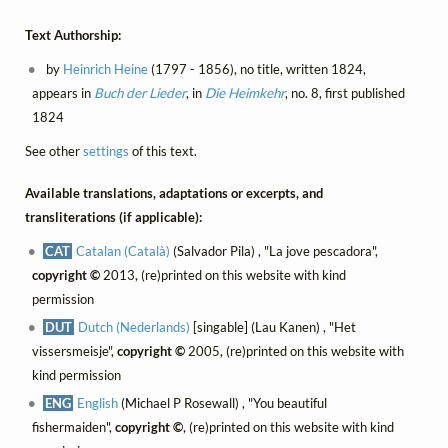
Text Authorship:
by
Heinrich Heine
(1797 - 1856), no title, written 1824,
appears in
Buch der Lieder
, in
Die Heimkehr
, no. 8, first published
1824
See other
settings
of this text.
Available translations, adaptations or excerpts, and
transliterations (if applicable):
CAT
Catalan (Català)
(Salvador Pila) , "La jove pescadora",
copyright ©
2013, (re)printed on this website with kind
permission
DUT
Dutch (Nederlands)
[singable] (Lau Kanen) , "Het
vissersmeisje",
copyright ©
2005, (re)printed on this website with
kind permission
ENG
English
(Michael P Rosewall) , "You beautiful
fishermaiden",
copyright ©
, (re)printed on this website with kind