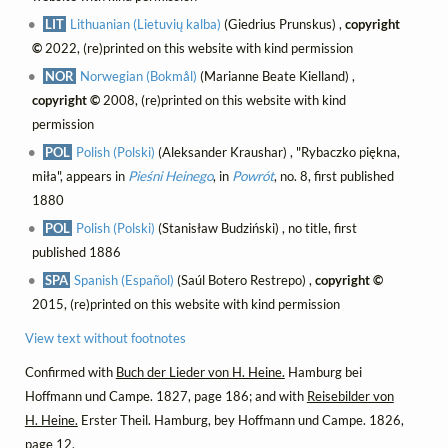
LIT
Lithuanian (Lietuvių kalba)
(Giedrius Prunskus) ,
copyright
©
2022, (re)printed on this website with kind permission
NOR
Norwegian (Bokmål)
(Marianne Beate Kielland) ,
copyright ©
2008, (re)printed on this website with kind
permission
POL
Polish (Polski)
(Aleksander Kraushar) , "Rybaczko piękna,
miła", appears in
Pieśni Heinego
, in
Powrót
, no. 8, first published
1880
POL
Polish (Polski)
(Stanisław Budziński) , no title, first
published 1886
SPA
Spanish (Español)
(Saúl Botero Restrepo) ,
copyright ©
2015, (re)printed on this website with kind permission
View text without footnotes
Confirmed with
Buch der Lieder von H. Heine.
Hamburg bei
Hoffmann und Campe. 1827, page 186; and with
Reisebilder von
H. Heine.
Erster Theil. Hamburg, bey Hoffmann und Campe. 1826,
page 12.