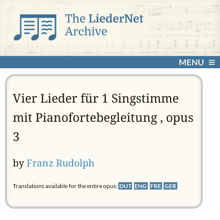
MENU
Vier Lieder für 1 Singstimme
mit Pianofortebegleitung , opus
3
by
Franz Rudolph
Translations available for the entire opus:
DUT
ENG
FRE
GER