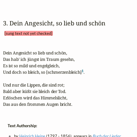
3. Dein Angesicht, so lieb und schön 
[sung text not yet checked]
Dein Angesicht so lieb und schön,

Das hab' ich jüngst im Traum gesehn,

Es ist so mild und engelgleich,

1
Und doch so bleich, so [schmerzenbleich]
.

Und nur die Lippen, die sind rot;

Bald aber küßt sie bleich der Tod.

Erlöschen wird das Himmelslicht,

Das aus den frommen Augen bricht.
Text Authorship:
by
Heinrich Heine
(1797 - 1856), appears in
Buch der Lieder
,