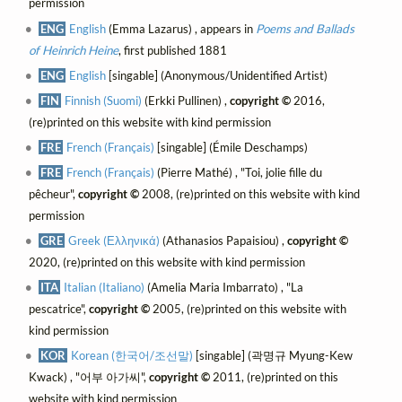
permission
ENG
English
(Emma Lazarus) , appears in
Poems and Ballads
of Heinrich Heine
, first published 1881
ENG
English
[singable] (Anonymous/Unidentified Artist)
FIN
Finnish (Suomi)
(Erkki Pullinen) ,
copyright ©
2016,
(re)printed on this website with kind permission
FRE
French (Français)
[singable] (Émile Deschamps)
FRE
French (Français)
(Pierre Mathé) , "Toi, jolie fille du
pêcheur",
copyright ©
2008, (re)printed on this website with kind
permission
GRE
Greek (Ελληνικά)
(Athanasios Papaisiou) ,
copyright ©
2020, (re)printed on this website with kind permission
ITA
Italian (Italiano)
(Amelia Maria Imbarrato) , "La
pescatrice",
copyright ©
2005, (re)printed on this website with
kind permission
KOR
Korean (한국어/조선말)
[singable] (곽명규 Myung-Kew
Kwack) , "어부 아가씨",
copyright ©
2011, (re)printed on this
website with kind permission