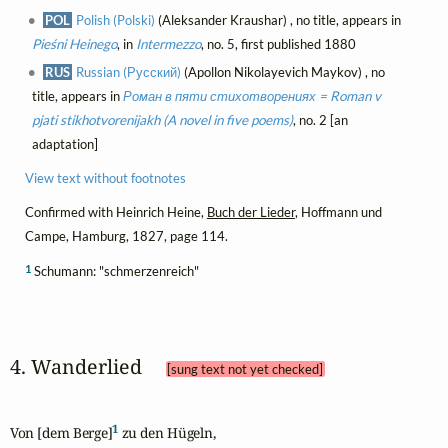
POL
Polish (Polski)
(Aleksander Kraushar) , no title, appears in
Pieśni Heinego
, in
Intermezzo
, no. 5, first published 1880
RUS
Russian (Русский)
(Apollon Nikolayevich Maykov) , no
title, appears in
Роман в пяти стихотворениях = Roman v
pjati stikhotvorenijakh (A novel in five poems)
, no. 2 [an
adaptation]
View text without footnotes
Confirmed with Heinrich Heine,
Buch der Lieder
, Hoffmann und
Campe, Hamburg, 1827, page 114.
1
Schumann: "schmerzenreich"
4. Wanderlied 
[sung text not yet checked]
1
Von [dem Berge]
 zu den Hügeln,
