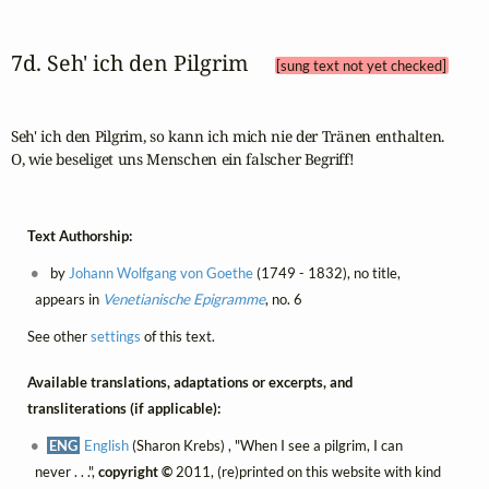
7d. Seh' ich den Pilgrim 
[sung text not yet checked]
Seh' ich den Pilgrim, so kann ich mich nie der Tränen enthalten.

O, wie beseliget uns Menschen ein falscher Begriff!
Text Authorship:
by
Johann Wolfgang von Goethe
(1749 - 1832), no title,
appears in
Venetianische Epigramme
, no. 6
See other
settings
of this text.
Available translations, adaptations or excerpts, and
transliterations (if applicable):
ENG
English
(Sharon Krebs) , "When I see a pilgrim, I can
never . . .",
copyright ©
2011, (re)printed on this website with kind