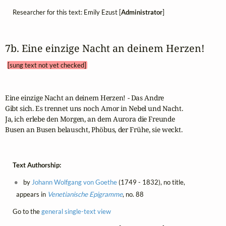
Researcher for this text: Emily Ezust [
Administrator
]
7b. Eine einzige Nacht an deinem Herzen! 
[sung text not yet checked]
Eine einzige Nacht an deinem Herzen! - Das Andre

Gibt sich. Es trennet uns noch Amor in Nebel und Nacht.

Ja, ich erlebe den Morgen, an dem Aurora die Freunde

Busen an Busen belauscht, Phöbus, der Frühe, sie weckt.
Text Authorship:
by
Johann Wolfgang von Goethe
(1749 - 1832), no title,
appears in
Venetianische Epigramme
, no. 88
Go to the
general single-text view