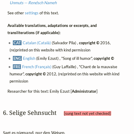
Unmuts -- Rendsch Nameh
See other
settings
of this text.
Available translations, adaptations or excerpts, and
transliterations (if applicable):
CAT
Catalan (Català)
(Salvador Pila) ,
copyright ©
2016,
(re)printed on this website with kind permission
ENG
English
(Emily Ezust) , "Song of ill humor",
copyright ©
FRE
French (Français)
(Guy Laffaille) , "Chant de la mauvaise
humeur",
copyright ©
2012, (re)printed on this website with kind
permission
Researcher for this text: Emily Ezust [
Administrator
]
6. Selige Sehnsucht 
[sung text not yet checked]
Sagt es niemand, nur den Weisen,
