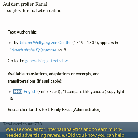
Auf dem großen Kanal

    sorglos durchs Leben dahin.
Text Authorship:
by
Johann Wolfgang von Goethe
(1749 - 1832), appears in
Venetianische Epigramme
, no. 8
Go to the
general single-text view
Available translations, adaptations or excerpts, and
transliterations (if applicable):
ENG
English
(Emily Ezust) , "I compare this gondola",
copyright
©
Researcher for this text: Emily Ezust [
Administrator
]
Total word count:
773
We use cookies for internal analytics and to earn much-
needed advertising revenue. (Did you know you can help