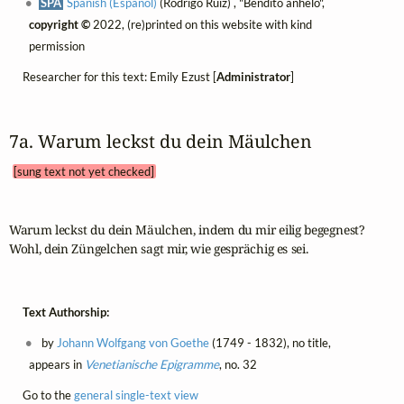
SPA
Spanish (Español)
(Rodrigo Ruiz) , "Bendito anhelo",
copyright ©
2022, (re)printed on this website with kind
permission
Researcher for this text: Emily Ezust [
Administrator
]
7a. Warum leckst du dein Mäulchen 
[sung text not yet checked]
Warum leckst du dein Mäulchen, indem du mir eilig begegnest?

Wohl, dein Züngelchen sagt mir, wie gesprächig es sei.
Text Authorship:
by
Johann Wolfgang von Goethe
(1749 - 1832), no title,
appears in
Venetianische Epigramme
, no. 32
Go to the
general single-text view