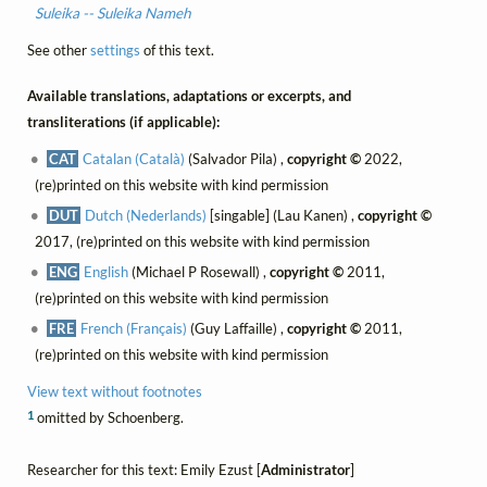
Suleika -- Suleika Nameh
See other
settings
of this text.
Available translations, adaptations or excerpts, and
transliterations (if applicable):
CAT
Catalan (Català)
(Salvador Pila) ,
copyright ©
2022,
(re)printed on this website with kind permission
DUT
Dutch (Nederlands)
[singable] (Lau Kanen) ,
copyright ©
2017, (re)printed on this website with kind permission
ENG
English
(Michael P Rosewall) ,
copyright ©
2011,
(re)printed on this website with kind permission
FRE
French (Français)
(Guy Laffaille) ,
copyright ©
2011,
(re)printed on this website with kind permission
View text without footnotes
1
omitted by Schoenberg.
Researcher for this text: Emily Ezust [
Administrator
]