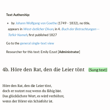
Text Authorship:
by
Johann Wolfgang von Goethe
(1749 - 1832), no title,
appears in
West-östlicher Divan
, in 4.
Buch der Betrachtungen --
Tefkir Nameh
, first published 1827
Go to the
general single-text view
Researcher for this text: Emily Ezust [
Administrator
]
4b. Höre den Rat, den die Leier tönt
(Sung text)
Höre den Rat, den die Leier tönt,

doch er nutzet nur, wenn du fähig bist.

Das glücklichste Wort, es wird verhöhnt,

wenn der Hörer ein Schiefohr ist.
