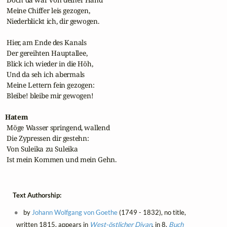
 Meine Chiffer leis gezogen,

 Niederblickt ich, dir gewogen.

 Hier, am Ende des Kanals

 Der gereihten Hauptallee,

 Blick ich wieder in die Höh,

 Und da seh ich abermals

 Meine Lettern fein gezogen:

 Bleibe! bleibe mir gewogen!

Hatem
 Möge Wasser springend, wallend

 Die Zypressen dir gestehn:

 Von Suleika zu Suleika

 Ist mein Kommen und mein Gehn.
Text Authorship:
by
Johann Wolfgang von Goethe
(1749 - 1832), no title,
written 1815, appears in
West-östlicher Divan
, in 8.
Buch