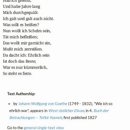
Hab ich gefehlt,

Und habe Jahre lang

Mich durchgequält.

Ich galt und galt auch nicht.

Was sollt es heißen?

Nun wollt ich Schelm sein,

Tät mich befleißen;

Das wollt mir garnicht ein,

Mußt mich zerreißen.

Da dacht ich: Ehrlich sein

Ist doch das Beste;

War es nur kümmerlich,

So steht es feste.
Text Authorship:
by
Johann Wolfgang von Goethe
(1749 - 1832), "Wie ich so
ehrlich war", appears in
West-östlicher Divan
, in 4.
Buch der
Betrachtungen -- Tefkir Nameh
, first published 1827
Go to the
general single-text view