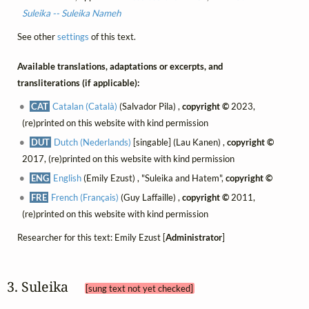
Suleika -- Suleika Nameh
See other
settings
of this text.
Available translations, adaptations or excerpts, and
transliterations (if applicable):
CAT
Catalan (Català)
(Salvador Pila) ,
copyright ©
2023,
(re)printed on this website with kind permission
DUT
Dutch (Nederlands)
[singable] (Lau Kanen) ,
copyright ©
2017, (re)printed on this website with kind permission
ENG
English
(Emily Ezust) , "Suleika and Hatem",
copyright ©
FRE
French (Français)
(Guy Laffaille) ,
copyright ©
2011,
(re)printed on this website with kind permission
Researcher for this text: Emily Ezust [
Administrator
]
3. Suleika 
[sung text not yet checked]