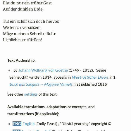
Bist du nur ein trüber Gast

Auf der dunklen Erde. 

Tut ein Schilf sich doch hervor,

Welten zu versüßen! 

Möge meinem Schreibe-Rohr

Liebliches entfließen!
Text Authorship:
by
Johann Wolfgang von Goethe
(1749 - 1832), "Selige
Sehnsucht", written 1814, appears in
West-östlicher Divan
, in 1.
Buch des Sängers -- Moganni Nameh
, first published 1816
See other
settings
of this text.
Available translations, adaptations or excerpts, and
transliterations (if applicable):
ENG
English
(Emily Ezust) , "Blissful yearning",
copyright ©