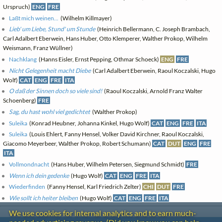
Urspruch)
ENG
FRE
Laßt mich weinen...
(Wilhelm Killmayer)
Lieb' um Liebe, Stund' um Stunde
(Heinrich Bellermann, C. Joseph Brambach,
Carl Adalbert Eberwein, Hans Huber, Otto Klemperer, Walther Prokop, Wilhelm
Weismann, Franz Wüllner)
Nachklang
(Hanns Eisler, Ernst Pepping, Othmar Schoeck)
ENG
FRE
Nicht Gelegenheit macht Diebe
(Carl Adalbert Eberwein, Raoul Koczalski, Hugo
Wolf)
CAT
ENG
FRE
ITA
O daß der Sinnen doch so viele sind!
(Raoul Koczalski, Arnold Franz Walter
Schoenberg)
FRE
Sag, du hast wohl viel gedichtet
(Walther Prokop)
Suleika
(Konrad Heubner, Johanna Kinkel, Hugo Wolf)
CAT
ENG
FRE
ITA
Suleika
(Louis Ehlert, Fanny Hensel, Volker David Kirchner, Raoul Koczalski,
Giacomo Meyerbeer, Walther Prokop, Robert Schumann)
CAT
DUT
ENG
FRE
ITA
Vollmondnacht
(Hans Huber, Wilhelm Petersen, Siegmund Schmidt)
FRE
Wenn ich dein gedenke
(Hugo Wolf)
CAT
ENG
FRE
ITA
Wiederfinden
(Fanny Hensel, Karl Friedrich Zelter)
CHI
DUT
FRE
Wie sollt ich heiter bleiben
(Hugo Wolf)
CAT
ENG
FRE
ITA
We use cookies for internal analytics and to earn much-