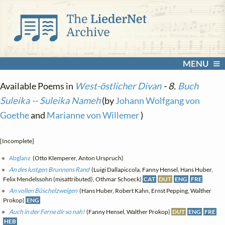
MENU
Available Poems in
West-östlicher Divan
- 8.
Buch
Suleika -- Suleika Nameh
(by
Johann Wolfgang von
Goethe
and
Marianne von Willemer
)
[Incomplete]
Abglanz
(Otto Klemperer, Anton Urspruch)
An des lustgen Brunnens Rand
(Luigi Dallapiccola, Fanny Hensel, Hans Huber,
Felix Mendelssohn (misattributed), Othmar Schoeck)
CAT
DUT
ENG
FRE
An vollen Büschelzweigen
(Hans Huber, Robert Kahn, Ernst Pepping, Walther
Prokop)
ENG
Auch in der Ferne dir so nah!
(Fanny Hensel, Walther Prokop)
DUT
ENG
FRE
HEB