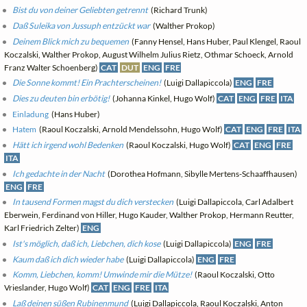
Bist du von deiner Geliebten getrennt
(Richard Trunk)
Daß Suleika von Jussuph entzückt war
(Walther Prokop)
Deinem Blick mich zu bequemen
(Fanny Hensel, Hans Huber, Paul Klengel, Raoul
Koczalski, Walther Prokop, August Wilhelm Julius Rietz, Othmar Schoeck, Arnold
Franz Walter Schoenberg)
CAT
DUT
ENG
FRE
Die Sonne kommt! Ein Prachterscheinen!
(Luigi Dallapiccola)
ENG
FRE
Dies zu deuten bin erbötig!
(Johanna Kinkel, Hugo Wolf)
CAT
ENG
FRE
ITA
Einladung
(Hans Huber)
Hatem
(Raoul Koczalski, Arnold Mendelssohn, Hugo Wolf)
CAT
ENG
FRE
ITA
Hätt ich irgend wohl Bedenken
(Raoul Koczalski, Hugo Wolf)
CAT
ENG
FRE
ITA
Ich gedachte in der Nacht
(Dorothea Hofmann, Sibylle Mertens-Schaaffhausen)
ENG
FRE
In tausend Formen magst du dich verstecken
(Luigi Dallapiccola, Carl Adalbert
Eberwein, Ferdinand von Hiller, Hugo Kauder, Walther Prokop, Hermann Reutter,
Karl Friedrich Zelter)
ENG
Ist's möglich, daß ich, Liebchen, dich kose
(Luigi Dallapiccola)
ENG
FRE
Kaum daß ich dich wieder habe
(Luigi Dallapiccola)
ENG
FRE
Komm, Liebchen, komm! Umwinde mir die Mütze!
(Raoul Koczalski, Otto
Vrieslander, Hugo Wolf)
CAT
ENG
FRE
ITA
Laß deinen süßen Rubinenmund
(Luigi Dallapiccola, Raoul Koczalski, Anton