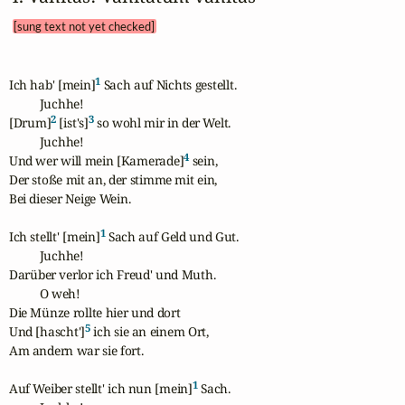
[sung text not yet checked]
1
Ich hab' [mein]
 Sach auf Nichts gestellt.

          Juchhe!

2
3
[Drum]
 [ist's]
 so wohl mir in der Welt.

          Juchhe!

4
Und wer will mein [Kamerade]
 sein,

Der stoße mit an, der stimme mit ein,

Bei dieser Neige Wein.

1
Ich stellt' [mein]
 Sach auf Geld und Gut.

          Juchhe!

Darüber verlor ich Freud' und Muth.

          O weh!

Die Münze rollte hier und dort

5
Und [hascht']
 ich sie an einem Ort,

Am andern war sie fort.

1
Auf Weiber stellt' ich nun [mein]
 Sach.
