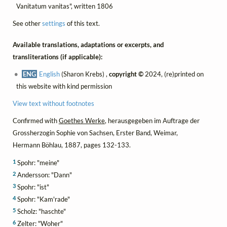
Vanitatum vanitas", written 1806
See other
settings
of this text.
Available translations, adaptations or excerpts, and
transliterations (if applicable):
ENG
English
(Sharon Krebs) ,
copyright ©
2024, (re)printed on
this website with kind permission
View text without footnotes
Confirmed with
Goethes Werke
, herausgegeben im Auftrage der
Grossherzogin Sophie von Sachsen, Erster Band, Weimar,
Hermann Böhlau, 1887, pages 132-133.
1
Spohr: "meine"
2
Andersson: "Dann"
3
Spohr: "ist"
4
Spohr: "Kam'rade"
5
Scholz: "haschte"
6
Zelter: "Woher"