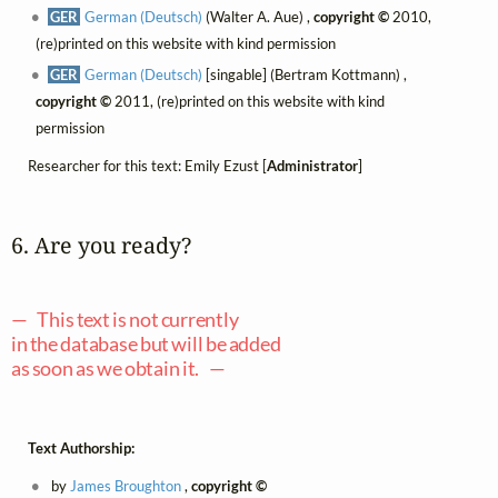
GER
German (Deutsch)
(Walter A. Aue) ,
copyright ©
2010,
(re)printed on this website with kind permission
GER
German (Deutsch)
[singable] (Bertram Kottmann) ,
copyright ©
2011, (re)printed on this website with kind
permission
Researcher for this text: Emily Ezust [
Administrator
]
6. Are you ready?
— This text is not currently
in the database but will be added
as soon as we obtain it. —
Text Authorship:
by
James Broughton
,
copyright ©