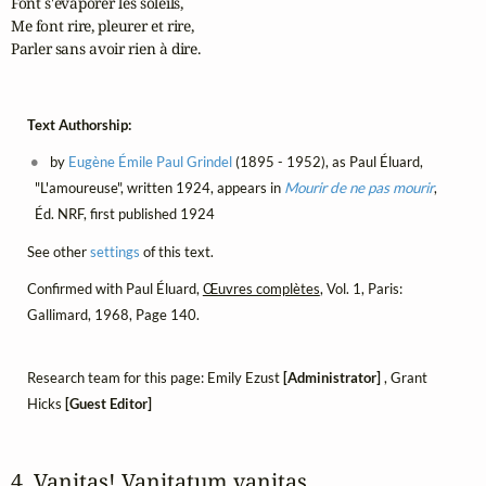
Font s'évaporer les soleils,

Me font rire, pleurer et rire,

Parler sans avoir rien à dire.
Text Authorship:
by
Eugène Émile Paul Grindel
(1895 - 1952), as Paul Éluard,
"L'amoureuse", written 1924, appears in
Mourir de ne pas mourir
,
Éd. NRF, first published 1924
See other
settings
of this text.
Confirmed with Paul Éluard,
Œuvres complètes
, Vol. 1, Paris:
Gallimard, 1968, Page 140.
Research team for this page: Emily Ezust
[Administrator]
, Grant
Hicks
[Guest Editor]
4. Vanitas! Vanitatum vanitas 