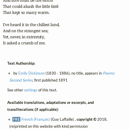
And sore must be the storm

That could abash the little bird

That kept so many warm.

I've heard it in the chillest land,

And on the strangest sea;

Yet, never, in extremity,

It asked a crumb of me.
Text Authorship:
by
Emily Dickinson
(1830 - 1886), no title, appears in
Poems:
Second Series
, first published 1891
See other
settings
of this text.
Available translations, adaptations or excerpts, and
transliterations (if applicable):
FRE
French (Français)
(Guy Laffaille) ,
copyright ©
2018,
(re)printed on this website with kind permission