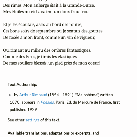
Des rimes. Mon auberge était à la Grande-Ourse.

Mes étoiles au ciel avaient un doux frou-frou

Et je les écoutais, assis au bord des routes,

Ces bons soirs de septembre où je sentais des gouttes

De rosée à mon front, comme un vin de vigueur;

Où, rimant au milieu des ombres fantastiques,

Comme des lyres, je tirais les élastiques

De mes souliers blessés, un pied près de mon coeur!
Text Authorship:
by
Arthur Rimbaud
(1854 - 1891), "Ma bohème", written
1870, appears in
Poésies
, Paris, Éd. du Mercure de France, first
published 1929
See other
settings
of this text.
Available translations, adaptations or excerpts, and