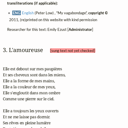
transliterations (if applicable):
ENG
English
(Peter Low) , "My vagabondage",
copyright ©
2011, (re)printed on this website with kind permission
Researcher for this text: Emily Ezust [
Administrator
]
3. L'amoureuse 
[sung text not yet checked]
Elle est debout sur mes paupières

Et ses cheveux sont dans les miens,

Elle a la forme de mes mains,

Elle a la couleur de mes yeux,

Elle s'engloutit dans mon ombre

Comme une pierre sur le ciel.

Elle a toujours les yeux ouverts

Et ne me laisse pas dormir.

Ses rêves en pleine lumière
