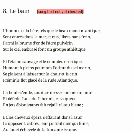
8. Le bain 
[sung text not yet checked]
L'homme et la bête, tels que le beau monstre antique,

Sont entrés dans la mer, et nus, libres, sans frein,

Parmi la brume d'or de l'âcre pulvérin,

Sur le ciel embrasé font un groupe athlétique.

Et l'étalon sauvage et le dompteur rustique,

Humant à pleins poumons l'odeur du sel marin,

Se plaisent à laisser sur la chair et le crin

Frémir le flot glacé de la rude Atlantique.

La houle s'enfle, court, se dresse comme un mur

Et déferle. Lui crie. Il hennit, et sa queue

En jets éblouissants fait rejaillir l'eau bleue ;

Et, les cheveux épars, s'effarant dans l'azur,

Ils opposent, cabrés, leur poitrail noir qui fume,

Au fouet échevelé de la fumante écume.