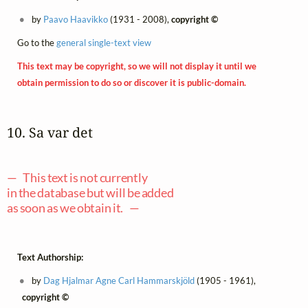
by
Paavo Haavikko
(1931 - 2008),
copyright ©
Go to the
general single-text view
This text may be copyright, so we will not display it until we
obtain permission to do so or discover it is public-domain.
10. Sa var det
— This text is not currently
in the database but will be added
as soon as we obtain it. —
Text Authorship:
by
Dag Hjalmar Agne Carl Hammarskjöld
(1905 - 1961),
copyright ©