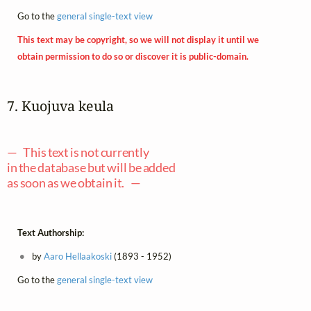
Go to the
general single-text view
This text may be copyright, so we will not display it until we
obtain permission to do so or discover it is public-domain.
7. Kuojuva keula
— This text is not currently
in the database but will be added
as soon as we obtain it. —
Text Authorship:
by
Aaro Hellaakoski
(1893 - 1952)
Go to the
general single-text view