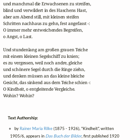
und manchmal die Erwachsenen zu streifen,

blind und verwildert in des Haschens Hast,

aber am Abend still, mit kleinen steifen

Schritten nachhaus zu gehn, fest angefasst -:

O immer mehr entweichendes Begreifen,

o Angst, o Last.

Und stundenlang am großen grauen Teiche

mit einem kleinen Segelschiff zu knien;

es zu vergessen, weil noch andre, gleiche

und schönere Segel durch die Ringe ziehn,

und denken müssen an das kleine bleiche

Gesicht, das sinkend aus dem Teiche schien -:

O Kindheit, o entgleitende Vergleiche.

Wohin? Wohin?
Text Authorship:
by
Rainer Maria Rilke
(1875 - 1926), "Kindheit", written
1905/6, appears in
Das Buch der Bilder
, first published 1920