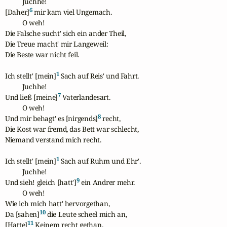
          Juchhe!

6
[Daher]
 mir kam viel Ungemach.

          O weh!

Die Falsche sucht' sich ein ander Theil,

Die Treue macht' mir Langeweil:

Die Beste war nicht feil.

1
Ich stellt' [mein]
 Sach auf Reis' und Fahrt.

          Juchhe!

7
Und ließ [meine]
 Vaterlandesart.

          O weh!

8
Und mir behagt' es [nirgends]
 recht,

Die Kost war fremd, das Bett war schlecht,

Niemand verstand mich recht.

1
Ich stellt' [mein]
 Sach auf Ruhm und Ehr'.

          Juchhe!

9
Und sieh! gleich [hatt']
 ein Andrer mehr.

          O weh!

Wie ich mich hatt' hervorgethan,

10
Da [sahen]
 die Leute scheel mich an,

11
[Hatte]
 Keinem recht gethan.
