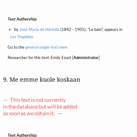
Text Authorship:
by
José-María de Hérédia
(1842 - 1905), "Le bain", appears in
Les Trophées
Go to the
general single-text view
Researcher for this text: Emily Ezust [
Administrator
]
9. Me emme kuole koskaan
— This text is not currently
in the database but will be added
as soon as we obtain it. —
Text Authorship: