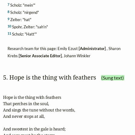
7
Scholz: "mein'"
8
Scholz: "nirgend"
9
Zelter: "hat"
10
Spohr, Zelter: "sah'n"
11
Scholz: "Hatt'"
Research team for this page: Emily Ezust
[Administrator]
, Sharon
Krebs
[Senior Associate Editor]
, Johann Winkler
5. Hope is the thing with feathers
(Sung text)
Hope is the thing with feathers

That perches in the soul,

And sings the tune without the words,

And never stops at all,

And sweetest in the gale is heard;
