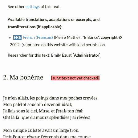
See other
settings
of this text.
Available translations, adaptations or excerpts, and
transliterations (if applicable):
FRE
French (Français)
(Pierre Mathé) , "Enfance",
copyright ©
2012, (re)printed on this website with kind permission
Researcher for this text: Emily Ezust [
Administrator
]
2. Ma bohème 
[sung text not yet checked]
Je m'en allais, les poings dans mes poches crevées;

Mon paletot soudain devenait idéal;

J'allais sous le ciel, Muse, et j'étais ton féal;

Oh! là là! que d'amours splendides j'ai rêvées!

Mon unique culotte avait un large trou.

Petit-Poucet rêveur, j'égrenais dans ma course
