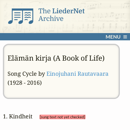
MENU
Elämän kirja (A Book of Life)
Song Cycle by
Einojuhani Rautavaara
(1928 - 2016)
1. Kindheit 
[sung text not yet checked]