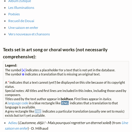
Album zutique
Les Illuminations
Poésies
Recueil de Douai
Une saison en enfer
Vers nouveaux et chansons
Texts set in art song or choral works (not necessarily
comprehensive):
Legend:
The symbol
[x]
indicates a placeholder for a text that is not yet in the database.
The symbol
⊗
indicates a translation that is missing an original text.
A
*
indicates that a text cannot (yet?) be displayed on this site because of its copyright
status.
Special notes: All titles and first lines are included in this index, including those used by
composers.
Titles used by the text author appear in
boldface
. First lines appear in
italics
.
A
language code
in a blue rectangle like
ENG
indicates that a translation to that
language is available.
A grey rectangle like
FRE
indicates a particular translation (usually one set to music)
exists but isn't yet available.
Adieu
(
L'automne, déjà ! - Mais pourquoi regretter un éternel soleil
) (from
Une
saison en enfer
) - D. Milhaud