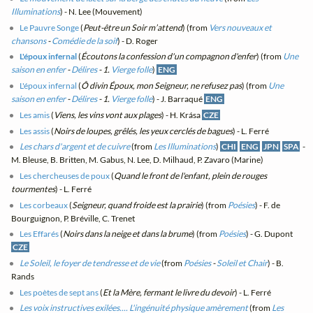
Illuminations
) - N. Lee (Mouvement)
Le Pauvre Songe
(
Peut-être un Soir m’attend
) (from
Vers nouveaux et
chansons
-
Comédie de la soif
) - D. Roger
L'époux infernal
(
Écoutons la confession d'un compagnon d'enfer
) (from
Une
saison en enfer
-
Délires
- 1.
Vierge folle
)
ENG
L'époux infernal
(
Ô divin Époux, mon Seigneur, ne refusez pas
) (from
Une
saison en enfer
-
Délires
- 1.
Vierge folle
) - J. Barraqué
ENG
Les amis
(
Viens, les vins vont aux plages
) - H. Krása
CZE
Les assis
(
Noirs de loupes, grêlés, les yeux cerclés de bagues
) - L. Ferré
Les chars d'argent et de cuivre
(from
Les Illuminations
)
CHI
ENG
JPN
SPA
-
M. Bleuse, B. Britten, M. Gabus, N. Lee, D. Milhaud, P. Zavaro (Marine)
Les chercheuses de poux
(
Quand le front de l'enfant, plein de rouges
tourmentes
) - L. Ferré
Les corbeaux
(
Seigneur, quand froide est la prairie
) (from
Poésies
) - F. de
Bourguignon, P. Bréville, C. Trenet
Les Effarés
(
Noirs dans la neige et dans la brume
) (from
Poésies
) - G. Dupont
CZE
Le Soleil, le foyer de tendresse et de vie
(from
Poésies
-
Soleil et Chair
) - B.
Rands
Les poètes de sept ans
(
Et la Mère, fermant le livre du devoir
) - L. Ferré
Les voix instructives exilées.... L'ingénuité physique amèrement
(from
Les