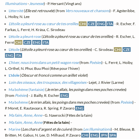
Illuminations
-
Jeunesse
) - P. Hersant (Vingt ans)
L'éternité
(
Elle est retrouvée
) (from
Vers nouveaux et chansons
) - F. Agsteribbe,
L. Hoiby, N. Lee
L'étoile a pleuré rose au cœur de tes oreilles
CHI
CZE
ENG
ITA
- R. Escher, F.
Farkas, L. Ferré, H. Krása, C. Sirodeau
L'étoile a pleuré rose
(
L'étoile a pleuré rose au cœur de tes oreilles
) - R. Escher, L.
Ferré
CHI
CZE
ENG
ITA
L’étoile
(
L'étoile a pleuré rose au cœur de tes oreilles
) - C. Sirodeau
CHI
CZE
ENG
ITA
L'hiver, nous irons dans un petit wagon rose
(from
Poésies
) - L. Ferré, L. Hoiby,
L. Orthel, N. Phuc Buu Phoi (Rêve pour l'hiver)
L'Idole
(
Obscur et froncé comme un œillet violet
)
Loin des oiseaux, des troupeaux, des villageoises
- Lejet, J. Rivier (Larme)
Ma bohème (fantaisie)
(
Je m'en allais, les poings dans mes poches crevées
)
(from
Poésies
) - J. Bailly, R. Escher
ENG
Ma bohème
(
Je m'en allais, les poings dans mes poches crevées
) (from
Poésies
) -
P. Moret, E. Rautavaara, R. Spring, P. Zavaro
ENG
Ma faim, Anne, Anne
- G. Nawrocki (Fêtes de la faim)
Ma faim, Anne, Anne
(
Fêtes de la faim
) -
Marine
(
Les chars d'argent et de cuivre
) (from
Les Illuminations
) - M. Bleuse, B.
Britten, M. Gabus, N. Lee, D. Milhaud, P. Zavaro
CHI
ENG
JPN
SPA