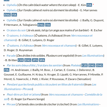
Ophelia
(
On the calm black water where the stars sleep
) - E. Kim
ITA
*
Ophelia
(
Sur l'onde calme et noire où dorment les étoiles
) - G. Marrannes
ENG
ITA
Ophélie
(
Sur l'onde calme et noire où dorment les étoiles
) - J. Bailly, G. Dupont,
P. Hermann, A. Tsilogiannis
ENG
ITA
Oraison du soir
(
Je vis assis, tel qu'un ange aux mains d'un barbier
) - R. Escher
Ô saisons, ô châteaux
(
Ô saisons, ô châteaux
) (from
Vers nouveaux et
chansons
) - B. Gillet, E. Lutyens, D. Roger
Ô saisons, ô châteaux
(from
Vers nouveaux et chansons
) - B. Gillet, E. Lutyens,
D. Roger, D. Ruyneman
Parade
(
Des drôles très solides. Plusieurs ont exploité
) (from
Les Illuminations
)
- B. Britten
CHI
ENG
JPN
SPA
Par les soirs bleus d'été, j'irai dans les sentiers
(from
Poésies
)
CZE
ENG
ENG
ITA
- H. Andriessen, J. Bailly, M. Bosc, J. Cartan, E. Cosma, J. Delorenzi, B.
Gousset, E. Guillaume, H. Krása, N. Kruger, D. Lipatti, G. Marrannes, P. Minette, P.
Moret, G. Nawrocki, J. Petit, J. Rivier, P. Rousseau, P. Zavaro (Sensation)
Pendant que les fonds publics s’écoulent en fêtes de fraternité
(from
Les
Illuminations
-
Phrases
)
Peut-être un Soir m’attend
(from
Vers nouveaux et chansons
-
Comédie de la
soif
) - D. Roger (Le Pauvre Songe)
Phrase
(
J'ai tendu des cordes de clocher à clocher
) (from
Les Illuminations
-