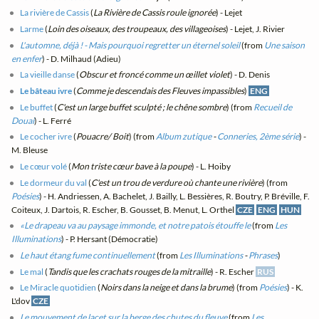
La rivière de Cassis
(
La Rivière de Cassis roule ignorée
) - Lejet
Larme
(
Loin des oiseaux, des troupeaux, des villageoises
) - Lejet, J. Rivier
L'automne, déjà ! - Mais pourquoi regretter un éternel soleil
(from
Une saison
en enfer
) - D. Milhaud (Adieu)
La vieille danse
(
Obscur et froncé comme un œillet violet
) - D. Denis
Le bâteau ivre
(
Comme je descendais des Fleuves impassibles
)
ENG
Le buffet
(
C'est un large buffet sculpté ; le chêne sombre
) (from
Recueil de
Douai
) - L. Ferré
Le cocher ivre
(
Pouacre/ Boit
) (from
Album zutique
-
Conneries, 2ème série
) -
M. Bleuse
Le cœur volé
(
Mon triste cœur bave à la poupe
) - L. Hoiby
Le dormeur du val
(
C'est un trou de verdure où chante une rivière
) (from
Poésies
) - H. Andriessen, A. Bachelet, J. Bailly, L. Bessières, R. Boutry, P. Bréville, F.
Coiteux, J. Dartois, R. Escher, B. Gousset, B. Menut, L. Orthel
CZE
ENG
HUN
«Le drapeau va au paysage immonde, et notre patois étouffe le
(from
Les
Illuminations
) - P. Hersant (Démocratie)
Le haut étang fume continuellement
(from
Les Illuminations
-
Phrases
)
Le mal
(
Tandis que les crachats rouges de la mitraille
) - R. Escher
RUS
Le Miracle quotidien
(
Noirs dans la neige et dans la brume
) (from
Poésies
) - K.
L'dov
CZE
Le mouvement de lacet sur la berge des chutes du fleuve
(from
Les