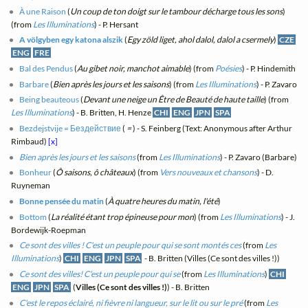
À une Raison
(
Un coup de ton doigt sur le tambour décharge tous les sons
)
(from
Les Illuminations
) - P. Hersant
A völgyben egy katona alszik
(
Egy zöld liget, ahol dalol, dalol a csermely
)
CZE
ENG
FRE
Bal des Pendus
(
Au gibet noir, manchot aimable
) (from
Poésies
) - P. Hindemith
Barbare
(
Bien après les jours et les saisons
) (from
Les Illuminations
) - P. Zavaro
Being beauteous
(
Devant une neige un Être de Beauté de haute taille
) (from
Les Illuminations
) - B. Britten, H. Henze
CHI
ENG
JPN
SPA
Bezdejstvije = Бездействие
(
=
) - S. Feinberg (Text: Anonymous after Arthur
Rimbaud)
[x]
Bien après les jours et les saisons
(from
Les Illuminations
) - P. Zavaro (Barbare)
Bonheur
(
Ô saisons, ô châteaux
) (from
Vers nouveaux et chansons
) - D.
Ruyneman
Bonne pensée du matin
(
À quatre heures du matin, l'été
)
Bottom
(
La réalité étant trop épineuse pour mon
) (from
Les Illuminations
) - J.
Bordewijk-Roepman
Ce sont des villes ! C'est un peuple pour qui se sont montés ces
(from
Les
Illuminations
)
CHI
ENG
JPN
SPA
- B. Britten (Villes (Ce sont des villes !))
Ce sont des villes! C'est un peuple pour qui se
(from
Les Illuminations
)
CHI
ENG
JPN
SPA
(
Villes (Ce sont des villes !)
) - B. Britten
C'est le repos éclairé, ni fièvre ni langueur, sur le lit ou sur le pré
(from
Les