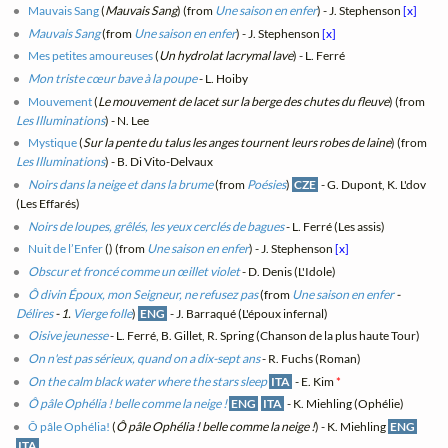
Mauvais Sang
(
Mauvais Sang
) (from
Une saison en enfer
) - J. Stephenson
[x]
Mauvais Sang
(from
Une saison en enfer
) - J. Stephenson
[x]
Mes petites amoureuses
(
Un hydrolat lacrymal lave
) - L. Ferré
Mon triste cœur bave à la poupe
- L. Hoiby
Mouvement
(
Le mouvement de lacet sur la berge des chutes du fleuve
) (from
Les Illuminations
) - N. Lee
Mystique
(
Sur la pente du talus les anges tournent leurs robes de laine
) (from
Les Illuminations
) - B. Di Vito-Delvaux
Noirs dans la neige et dans la brume
(from
Poésies
)
CZE
- G. Dupont, K. L'dov
(Les Effarés)
Noirs de loupes, grêlés, les yeux cerclés de bagues
- L. Ferré (Les assis)
Nuit de l’Enfer
(
) (from
Une saison en enfer
) - J. Stephenson
[x]
Obscur et froncé comme un œillet violet
- D. Denis (L'Idole)
Ô divin Époux, mon Seigneur, ne refusez pas
(from
Une saison en enfer
-
Délires
- 1.
Vierge folle
)
ENG
- J. Barraqué (L'époux infernal)
Oisive jeunesse
- L. Ferré, B. Gillet, R. Spring (Chanson de la plus haute Tour)
On n'est pas sérieux, quand on a dix-sept ans
- R. Fuchs (Roman)
On the calm black water where the stars sleep
ITA
- E. Kim
*
Ô pâle Ophélia ! belle comme la neige !
ENG
ITA
- K. Miehling (Ophélie)
Ô pâle Ophélia!
(
Ô pâle Ophélia ! belle comme la neige !
) - K. Miehling
ENG
ITA