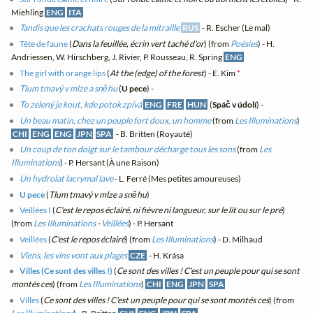
Miehling
ENG
ITA
Tandis que les crachats rouges de la mitraille
RUS
- R. Escher (Le mal)
Tête de faune
(
Dans la feuillée, écrin vert taché d'or
) (from
Poésies
) - H.
Andriessen, W. Hirschberg, J. Rivier, P. Rousseau, R. Spring
ENG
The girl with orange lips
(
At the (edge) of the forest
) - E. Kim
*
Tlum tmavý v mlze a sněhu
(
U pece
) -
To zelený je kout, kde potok zpívá
ENG
FRE
HUN
(
Spáč v údolí
) -
Un beau matin, chez un peuple fort doux, un homme
(from
Les Illuminations
)
CHI
ENG
ENG
JPN
SPA
- B. Britten (Royauté)
Un coup de ton doigt sur le tambour décharge tous les sons
(from
Les
Illuminations
) - P. Hersant (À une Raison)
Un hydrolat lacrymal lave
- L. Ferré (Mes petites amoureuses)
U pece
(
Tlum tmavý v mlze a sněhu
)
Veillées I
(
C'est le repos éclairé, ni fièvre ni langueur, sur le lit ou sur le pré
)
(from
Les Illuminations
-
Veillées
) - P. Hersant
Veillées
(
C'est le repos éclairé
) (from
Les Illuminations
) - D. Milhaud
Viens, les vins vont aux plages
CZE
- H. Krása
Villes (Ce sont des villes !)
(
Ce sont des villes ! C'est un peuple pour qui se sont
montés ces
) (from
Les Illuminations
)
CHI
ENG
JPN
SPA
Villes
(
Ce sont des villes ! C'est un peuple pour qui se sont montés ces
) (from