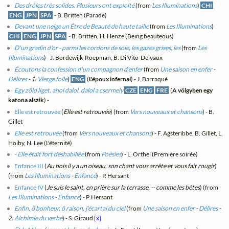
Des drôles très solides. Plusieurs ont exploité
(from
Les Illuminations
)
CHI
ENG
JPN
SPA
- B. Britten (Parade)
Devant une neige un Être de Beauté de haute taille
(from
Les Illuminations
)
CHI
ENG
JPN
SPA
- B. Britten, H. Henze (Being beauteous)
D'un gradin d'or - parmi les cordons de soie, les gazes grises, les
(from
Les
Illuminations
) - J. Bordewijk-Roepman, B. Di Vito-Delvaux
Écoutons la confession d'un compagnon d'enfer
(from
Une saison en enfer
-
Délires
- 1.
Vierge folle
)
ENG
(
L'époux infernal
) - J. Barraqué
Egy zöld liget, ahol dalol, dalol a csermely
CZE
ENG
FRE
(
A völgyben egy
katona alszik
) -
Elle est retrouvée
(
Elle est retrouvée
) (from
Vers nouveaux et chansons
) - B.
Gillet
Elle est retrouvée
(from
Vers nouveaux et chansons
) - F. Agsteribbe, B. Gillet, L.
Hoiby, N. Lee (L'éternité)
- Elle était fort déshabillée
(from
Poésies
) - L. Orthel (Première soirée)
Enfance III
(
Au bois il y a un oiseau, son chant vous arrête et vous fait rougir
)
(from
Les Illuminations
-
Enfance
) - P. Hersant
Enfance IV
(
Je suis le saint, en prière sur la terrasse, -- comme les bêtes
) (from
Les Illuminations
-
Enfance
) - P. Hersant
Enfin, ô bonheur, ô raison, j'écartai du ciel
(from
Une saison en enfer
-
Délires
-
2.
Alchimie du verbe
) - S. Giraud
[x]