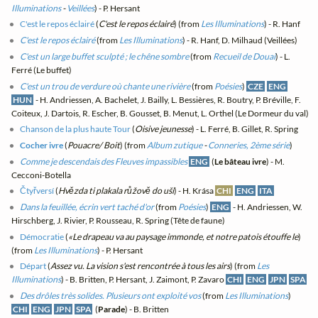
Illuminations
-
Veillées
) - P. Hersant
C'est le repos éclairé
(
C'est le repos éclairé
) (from
Les Illuminations
) - R. Hanf
C'est le repos éclairé
(from
Les Illuminations
) - R. Hanf, D. Milhaud (Veillées)
C'est un large buffet sculpté ; le chêne sombre
(from
Recueil de Douai
) - L.
Ferré (Le buffet)
C'est un trou de verdure où chante une rivière
(from
Poésies
)
CZE
ENG
HUN
- H. Andriessen, A. Bachelet, J. Bailly, L. Bessières, R. Boutry, P. Bréville, F.
Coiteux, J. Dartois, R. Escher, B. Gousset, B. Menut, L. Orthel (Le Dormeur du val)
Chanson de la plus haute Tour
(
Oisive jeunesse
) - L. Ferré, B. Gillet, R. Spring
Cocher ivre
(
Pouacre/ Boit
) (from
Album zutique
-
Conneries, 2ème série
)
Comme je descendais des Fleuves impassibles
ENG
(
Le bâteau ivre
) - M.
Cecconi-Botella
Čtyřversí
(
Hvězda ti plakala růžově do uší
) - H. Krása
CHI
ENG
ITA
Dans la feuillée, écrin vert taché d'or
(from
Poésies
)
ENG
- H. Andriessen, W.
Hirschberg, J. Rivier, P. Rousseau, R. Spring (Tête de faune)
Démocratie
(
«Le drapeau va au paysage immonde, et notre patois étouffe le
)
(from
Les Illuminations
) - P. Hersant
Départ
(
Assez vu. La vision s'est rencontrée à tous les airs
) (from
Les
Illuminations
) - B. Britten, P. Hersant, J. Zaimont, P. Zavaro
CHI
ENG
JPN
SPA
Des drôles très solides. Plusieurs ont exploité vos
(from
Les Illuminations
)
CHI
ENG
JPN
SPA
(
Parade
) - B. Britten