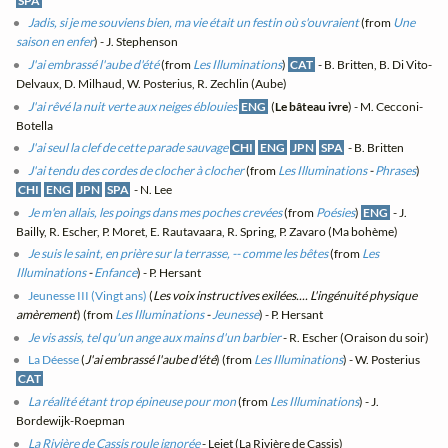
SPA
Jadis, si je me souviens bien, ma vie était un festin où s'ouvraient
(from
Une
saison en enfer
) - J. Stephenson
J'ai embrassé l'aube d'été
(from
Les Illuminations
)
CAT
- B. Britten, B. Di Vito-
Delvaux, D. Milhaud, W. Posterius, R. Zechlin (Aube)
J'ai rêvé la nuit verte aux neiges éblouies
ENG
(
Le bâteau ivre
) - M. Cecconi-
Botella
J'ai seul la clef de cette parade sauvage
CHI
ENG
JPN
SPA
- B. Britten
J'ai tendu des cordes de clocher à clocher
(from
Les Illuminations
-
Phrases
)
CHI
ENG
JPN
SPA
- N. Lee
Je m'en allais, les poings dans mes poches crevées
(from
Poésies
)
ENG
- J.
Bailly, R. Escher, P. Moret, E. Rautavaara, R. Spring, P. Zavaro (Ma bohème)
Je suis le saint, en prière sur la terrasse, -- comme les bêtes
(from
Les
Illuminations
-
Enfance
) - P. Hersant
Jeunesse III (Vingt ans)
(
Les voix instructives exilées.... L'ingénuité physique
amèrement
) (from
Les Illuminations
-
Jeunesse
) - P. Hersant
Je vis assis, tel qu'un ange aux mains d'un barbier
- R. Escher (Oraison du soir)
La Déesse
(
J'ai embrassé l'aube d'été
) (from
Les Illuminations
) - W. Posterius
CAT
La réalité étant trop épineuse pour mon
(from
Les Illuminations
) - J.
Bordewijk-Roepman
La Rivière de Cassis roule ignorée
- Lejet (La Rivière de Cassis)