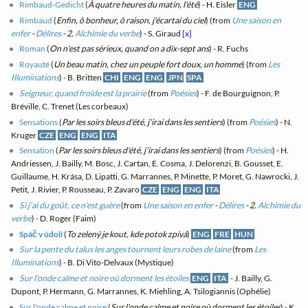
Rimbaud-Gedicht
(
À quatre heures du matin, l'été
) - H. Eisler
ENG
Rimbaud
(
Enfin, ô bonheur, ô raison, j'écartai du ciel
) (from
Une saison en
enfer
-
Délires
- 2.
Alchimie du verbe
) - S. Giraud
[x]
Roman
(
On n'est pas sérieux, quand on a dix-sept ans
) - R. Fuchs
Royauté
(
Un beau matin, chez un peuple fort doux, un homme
) (from
Les
Illuminations
) - B. Britten
CHI
ENG
ENG
JPN
SPA
Seigneur, quand froide est la prairie
(from
Poésies
) - F. de Bourguignon, P.
Bréville, C. Trenet (Les corbeaux)
Sensations
(
Par les soirs bleus d'été, j'irai dans les sentiers
) (from
Poésies
) - N.
Kruger
CZE
ENG
ENG
ITA
Sensation
(
Par les soirs bleus d'été, j'irai dans les sentiers
) (from
Poésies
) - H.
Andriessen, J. Bailly, M. Bosc, J. Cartan, E. Cosma, J. Delorenzi, B. Gousset, E.
Guillaume, H. Krása, D. Lipatti, G. Marrannes, P. Minette, P. Moret, G. Nawrocki, J.
Petit, J. Rivier, P. Rousseau, P. Zavaro
CZE
ENG
ENG
ITA
Si j’ai du goût, ce n’est guère
(from
Une saison en enfer
-
Délires
- 2.
Alchimie du
verbe
) - D. Roger (Faim)
Spáč v údolí
(
To zelený je kout, kde potok zpívá
)
ENG
FRE
HUN
Sur la pente du talus les anges tournent leurs robes de laine
(from
Les
Illuminations
) - B. Di Vito-Delvaux (Mystique)
Sur l'onde calme et noire où dorment les étoiles
ENG
ITA
- J. Bailly, G.
Dupont, P. Hermann, G. Marrannes, K. Miehling, A. Tsilogiannis (Ophélie)
Sur l'onde calme et noire
(
Sur l'onde calme et noire où dorment les étoiles
) - K.