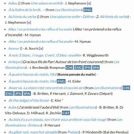
Adieu
(
) (from
Une saison en enfer
) - J. Stephenson
[x]
À la lisière de la forêt, —
(from
Les Illuminations
)
ENG
Alchimie du verbe
(
) (from
Une saison en enfer
-
Délires
- 2.
Alchimie du verbe
) -
J. Stephenson
[x]
Allez ! on préviendra les reflux d'incendie
(
Allez ! on préviendra les reflux
d'incendie
) - M. Nyman
Allez ! on préviendra les reflux d'incendie
- M. Nyman
Amour
(
) - A. Souris
[x]
A noir, E blanc, I rouge, U vert, O bleu: voyelles
- R. Wigglesworth
Antique
(
Gracieux fils de Pan! Autour de ton front couronné
) (from
Les
Illuminations
) - J. Bordewijk-Roepman
CHI
ENG
JPN
SPA
À quatre heures du matin, l'été
(
Bonne pensée du matin
) -
À quatre heures du matin, l'été
ENG
- H. Eisler
Assez vu. La vision s'est rencontrée à tous les airs
(from
Les Illuminations
)
CHI
ENG
JPN
SPA
- B. Britten, P. Hersant, J. Zaimont, P. Zavaro (Départ)
At the (edge) of the forest
- E. Kim
*
Aube
(
J'ai embrassé l'aube d'été
) (from
Les Illuminations
) - B. Britten, B. Di
Vito-Delvaux, D. Milhaud, R. Zechlin
CAT
Au bois il y a un oiseau, son chant vous arrête et vous fait rougir
(from
Les
Illuminations
-
Enfance
) - P. Hersant
Au gibet noir, manchot aimable
(from
Poésies
) - P. Hindemith (Bal des Pendus)