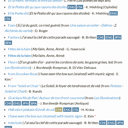
Et la Mère, fermant le livre du devoir
- L. Ferré (Les poètes de sept ans)
Et le Poète dit qu'aux rayons des étoiles
ENG
ITA
- K. Miehling (Ophélie)
Et le Poète dit
(
Et le Poète dit qu'aux rayons des étoiles
) - K. Miehling
ENG
ITA
Faim
(
Si j’ai du goût, ce n’est guère
) (from
Une saison en enfer
-
Délires
- 2.
Alchimie du verbe
) - D. Roger
Fanfare
(
J'ai seul la clef de cette parade sauvage
) - B. Britten
CHI
ENG
JPN
SPA
Fêtes de la faim
(
Ma faim, Anne, Anne
) - G. Nawrocki
Fêtes de la faim
(
Ma faim, Anne, Anne
)
Fleurs
(
D'un gradin d'or - parmi les cordons de soie, les gazes grises, les
) (from
Les Illuminations
) - J. Bordewijk-Roepman, B. Di Vito-Delvaux
from Drunken Boat
(
I have seen the low sun (stained) with mystic signs
) - E.
Kim
*
From "Soleil et Chair"
(
Le Soleil, le foyer de tendresse et de vie
) (from
Poésies
-
Soleil et Chair
) - B. Rands
Gracieux fils de Pan! Autour de ton front couronné
(from
Les Illuminations
)
CHI
ENG
JPN
SPA
- J. Bordewijk-Roepman (Antique)
Hvězda ti plakala růžově do uší
CHI
ENG
ITA
- H. Krása
I have seen the low sun (stained) with mystic signs
- E. Kim
*
Interlude
(
J'ai seul la clef de cette parade sauvage
) - B. Britten
CHI
ENG
JPN