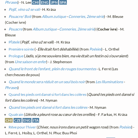
Phrases
) - N. Lee
CHI
ENG
JPN
SPA
Pojď, víno už se valí
- H. Krása
Pouacre/ Boit
(from
Album zutique
-
Conneries, 2ème série
) - M. Bleuse
(Cocher ivre)
Pouacre
(from
Album zutique
-
Conneries, 2ème série
) (
Cocher ivre
) - M.
Bleuse
Přátelé
(
Pojď, víno už se valí
) - H. Krása
Première soirée
(
- Elle était fort déshabillée
) (from
Poésies
) - L. Orthel
Prologue
(
Jadis, si je me souviens bien, ma vie était un festin où s'ouvraient
)
(from
Une saison en enfer
) - J. Stephenson
Quand le front de l'enfant, plein de rouges tourmentes
- L. Ferré (Les
chercheuses de poux)
Quand le monde sera réduit en un seul bois noir
(from
Les Illuminations
-
Phrases
)
Quand tes pieds ont dansé si fort dans les colères
(
Quand tes pieds ont dansé si
fort dans les colères
) - M. Nyman
Quand tes pieds ont dansé si fort dans les colères
- M. Nyman
Quatrain
(
L'étoile a pleuré rose au cœur de tes oreilles
) - F. Farkas, H. Krása
CHI
CZE
ENG
ITA
Rêve pour l'hiver
(
L'hiver, nous irons dans un petit wagon rose
) (from
Poésies
) -
L. Ferré, L. Hoiby, L. Orthel, N. Phuc Buu Phoi