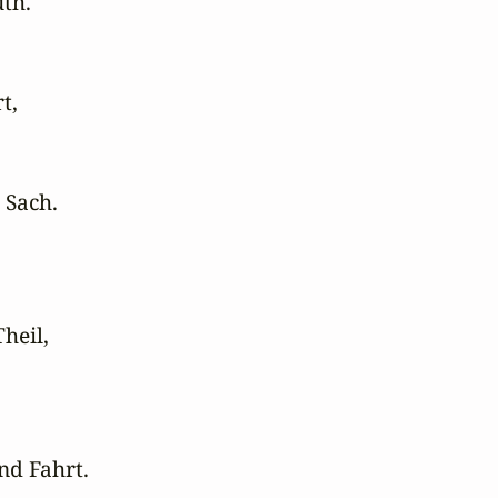
th.

,

 Sach.



heil,

nd Fahrt.
