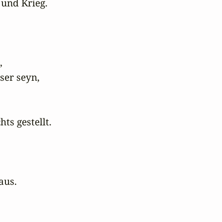
und Krieg.



ser seyn,

ts gestellt.

us.
