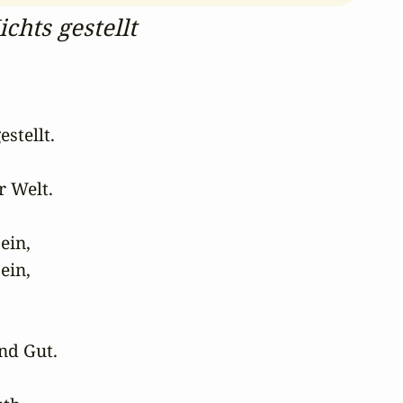
chts gestellt
stellt.

 Welt.

sein,

in,

nd Gut.
