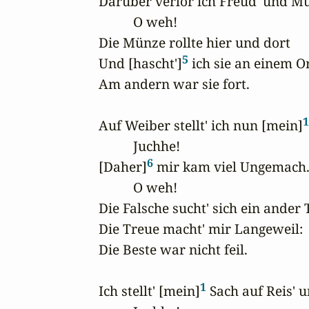
Darüber verlor ich Freud' und Mu
          O weh!

Die Münze rollte hier und dort

5
Und [hascht']
 ich sie an einem Ort
Am andern war sie fort.

1
Auf Weiber stellt' ich nun [mein]
          Juchhe!

6
[Daher]
 mir kam viel Ungemach.
          O weh!

Die Falsche sucht' sich ein ander T
Die Treue macht' mir Langeweil:

Die Beste war nicht feil.

1
Ich stellt' [mein]
 Sach auf Reis' u