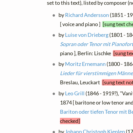
set to this text), listed by composer (
by
Richard Andersson
(1851 - 19
[ voice and piano ]
[sung text ch
by
Luise von Drieberg
(1801 - 184
Sopran oder Tenor mit Pianofor
piano ], Berlin: Lischke
[sung te
by
Moritz Ernemann
(1800 - 1866
Lieder für vierstimmigen Männ
Breslau, Leuckart
[sung text no
by
Leo Grill
(1846 - 1919?), "Vani
1874 [ baritone or low tenor and
Bariton oder tiefen Tenor mit B
checked]
by
Johann Christoph Kienlen
(17