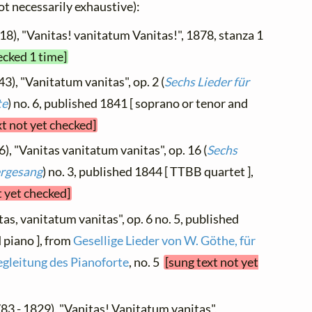
not necessarily exhaustive):
18), "Vanitas! vanitatum Vanitas!", 1878, stanza 1
ecked 1 time]
3), "Vanitatum vanitas", op. 2 (
Sechs Lieder für
te
) no. 6, published 1841 [ soprano or tenor and
xt not yet checked]
), "Vanitas vanitatum vanitas", op. 16 (
Sechs
ergesang
) no. 3, published 1844 [ TTBB quartet ],
t yet checked]
tas, vanitatum vanitas", op. 6 no. 5, published
 piano ], from
Gesellige Lieder von W. Göthe, für
egleitung des Pianoforte
, no. 5
[sung text not yet
83 - 1829), "Vanitas! Vanitatum vanitas",