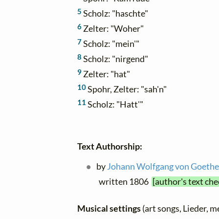
5
Scholz: "haschte"
6
Zelter: "Woher"
7
Scholz: "mein'"
8
Scholz: "nirgend"
9
Zelter: "hat"
10
Spohr, Zelter: "sah'n"
11
Scholz: "Hatt'"
Text Authorship:
by
Johann Wolfgang von Goeth
written 1806
[author's text ch
Musical settings
(art songs, Lieder, m