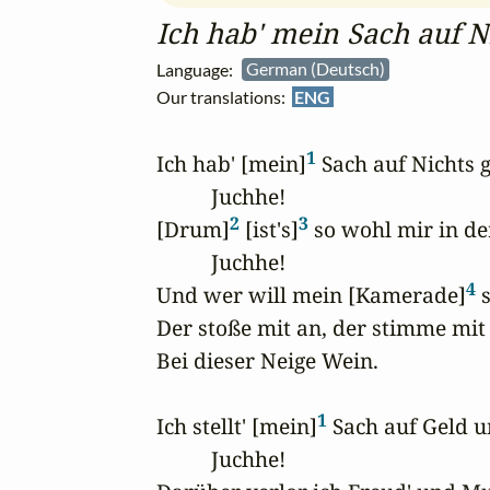
Ich hab' mein Sach auf Ni
Language:
German (Deutsch)
Our translations:
ENG
1
Ich hab' [mein]
 Sach auf Nichts ge
          Juchhe!

2
3
[Drum]
 [ist's]
 so wohl mir in der
          Juchhe!

4
Und wer will mein [Kamerade]
 
Der stoße mit an, der stimme mit e
Bei dieser Neige Wein.

1
Ich stellt' [mein]
 Sach auf Geld u
          Juchhe!
