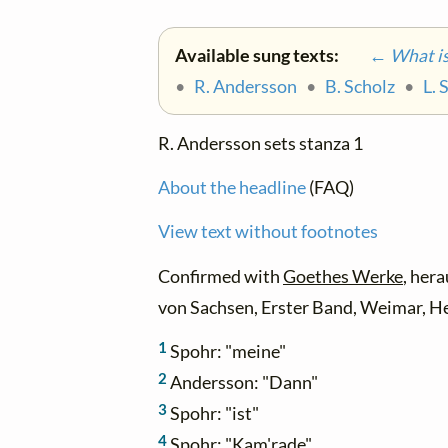
Available sung texts:
← What is 
•
R. Andersson
•
B. Scholz
•
L. 
R. Andersson sets stanza 1
About the headline
(FAQ)
View text without footnotes
Confirmed with
Goethes Werke
, her
von Sachsen, Erster Band, Weimar, H
1
Spohr: "meine"
2
Andersson: "Dann"
3
Spohr: "ist"
4
Spohr: "Kam'rade"