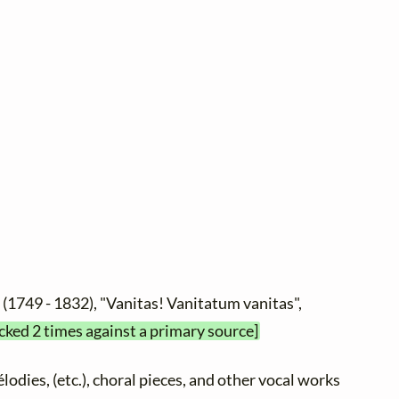
e
(1749 - 1832), "Vanitas! Vanitatum vanitas",
ecked 2 times against a primary source]
élodies, (etc.), choral pieces, and other vocal works