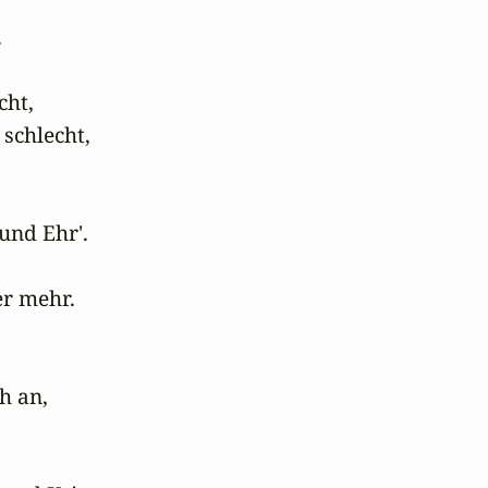


cht,

schlecht,

nd Ehr'.

r mehr.

h an,
