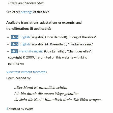
Briefe an Charlotte Stein
See other
settings
of this text.
Available translations, adaptations or excerpts, and
transliterations (if applicable):
ENG
English
[singable] (John Bernhoff) , "Song of the elves"
ENG
English
[singable] (A. Rosenthal) , "The fairies sang"
FRE
French (Français)
(Guy Laffaille) , "Chant des elfes",
copyright ©
2009, (re)printed on this website with kind
permission
View text without footnotes
Poem headed by:
...Der Mond ist unendlich schön,
Ich bin durch die neuen Wege gelaufen 
da sieht die Nacht himmlisch drein. Die Elfen sangen.
1
omitted by Wolff