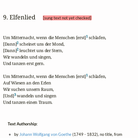
9. Elfenlied 
[sung text not yet checked]
1
Um Mitternacht, wenn die Menschen [erst]
 schlafen,

2
[Dann]
 scheinet uns der Mond,

2
[Dann]
 leuchtet uns der Stern,

Wir wandeln und singen,

Und tanzen erst gern.

1
Um Mitternacht, wenn die Menschen [erst]
 schlafen,

Auf Wiesen an den Erlen

Wir suchen unsern Raum,

3
[Und]
 wandeln und singen

Und tanzen einen Traum.
Text Authorship:
by
Johann Wolfgang von Goethe
(1749 - 1832), no title, from