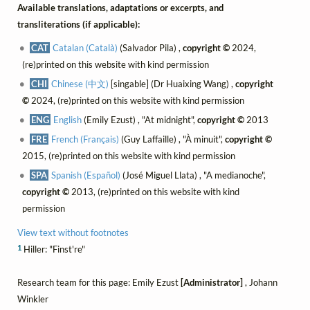
Available translations, adaptations or excerpts, and
transliterations (if applicable):
CAT
Catalan (Català)
(Salvador Pila) ,
copyright ©
2024,
(re)printed on this website with kind permission
CHI
Chinese (中文)
[singable] (Dr Huaixing Wang) ,
copyright
©
2024, (re)printed on this website with kind permission
ENG
English
(Emily Ezust) , "At midnight",
copyright ©
2013
FRE
French (Français)
(Guy Laffaille) , "À minuit",
copyright ©
2015, (re)printed on this website with kind permission
SPA
Spanish (Español)
(José Miguel Llata) , "A medianoche",
copyright ©
2013, (re)printed on this website with kind
permission
View text without footnotes
1
Hiller: "Finst're"
Research team for this page: Emily Ezust
[Administrator]
, Johann
Winkler