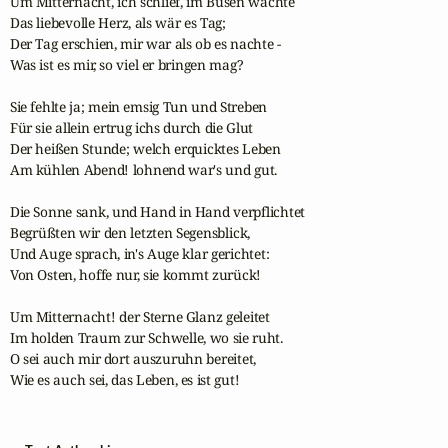
Um Mitternacht, ich schlief, im Busen wachte

Das liebevolle Herz, als wär es Tag;

Der Tag erschien, mir war als ob es nachte -

Was ist es mir, so viel er bringen mag?

Sie fehlte ja; mein emsig Tun und Streben

Für sie allein ertrug ichs durch die Glut

Der heißen Stunde; welch erquicktes Leben

Am kühlen Abend! lohnend war's und gut.

Die Sonne sank, und Hand in Hand verpflichtet

Begrüßten wir den letzten Segensblick,

Und Auge sprach, in's Auge klar gerichtet:

Von Osten, hoffe nur, sie kommt zurück!

Um Mitternacht! der Sterne Glanz geleitet

Im holden Traum zur Schwelle, wo sie ruht.

O sei auch mir dort auszuruhn bereitet,

Wie es auch sei, das Leben, es ist gut!