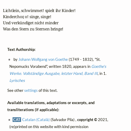
Lichtlein, schwimmet! spielt ihr Kinder!

Kinderchor, o! singe, singe!

Und verkündiget nicht minder

Was den Stern zu Sternen bringe!
Text Authorship:
by
Johann Wolfgang von Goethe
(1749 - 1832), "St.
Nepomucks Vorabend", written 1820, appears in
Goethe's
Werke. Vollständige Ausgabe, letzter Hand, Band III
, in 1.
Lyrisches
See other
settings
of this text.
Available translations, adaptations or excerpts, and
transliterations (if applicable):
CAT
Catalan (Català)
(Salvador Pila) ,
copyright ©
2021,
(re)printed on this website with kind permission