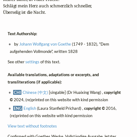
Schlägt mein Herz auch schmerzlich schneller,

Überselig ist die Nacht.
Text Authorship:
by
Johann Wolfgang von Goethe
(1749 - 1832), "Dem
aufgehenden Vollmonde", written 1828
See other
settings
of this text.
Available translations, adaptations or excerpts, and
transliterations (if applicable):
CHI
Chinese (中文)
[singable] (Dr Huaixing Wang) ,
copyright
©
2024, (re)printed on this website with kind permission
ENG
English
(Laura Stanfield Prichard) ,
copyright ©
2016,
(re)printed on this website with kind permission
View text without footnotes
Confirmed with
Goethes Werke. Vollständige Ausgabe, letzter