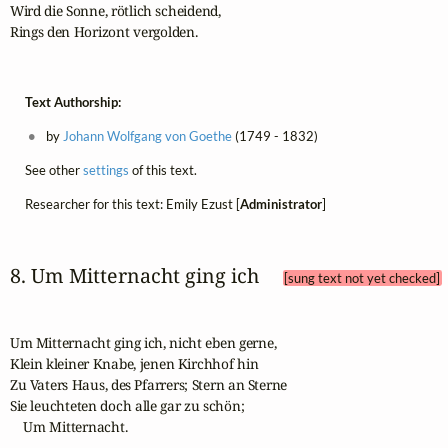
Wird die Sonne, rötlich scheidend,

Rings den Horizont vergolden.
Text Authorship:
by
Johann Wolfgang von Goethe
(1749 - 1832)
See other
settings
of this text.
Researcher for this text: Emily Ezust [
Administrator
]
8. Um Mitternacht ging ich 
[sung text not yet checked]
Um Mitternacht ging ich, nicht eben gerne,

Klein kleiner Knabe, jenen Kirchhof hin

Zu Vaters Haus, des Pfarrers; Stern an Sterne

Sie leuchteten doch alle gar zu schön;

    Um Mitternacht.
