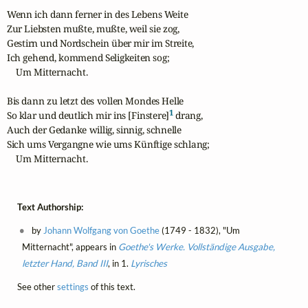
Wenn ich dann ferner in des Lebens Weite

Zur Liebsten mußte, mußte, weil sie zog,

Gestirn und Nordschein über mir im Streite,

Ich gehend, kommend Seligkeiten sog;

    Um Mitternacht.

Bis dann zu letzt des vollen Mondes Helle

1
So klar und deutlich mir ins [Finstere]
 drang,

Auch der Gedanke willig, sinnig, schnelle

Sich ums Vergangne wie ums Künftige schlang;

    Um Mitternacht.
Text Authorship:
by
Johann Wolfgang von Goethe
(1749 - 1832), "Um
Mitternacht", appears in
Goethe's Werke. Vollständige Ausgabe,
letzter Hand, Band III
, in 1.
Lyrisches
See other
settings
of this text.