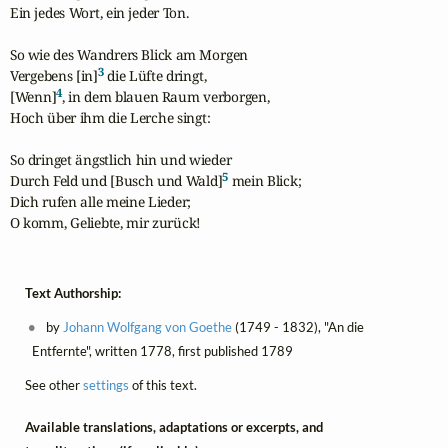
Ein jedes Wort, ein jeder Ton.

So wie des Wandrers Blick am Morgen

3
Vergebens [in]
 die Lüfte dringt,

4
[Wenn]
, in dem blauen Raum verborgen,

Hoch über ihm die Lerche singt:

So dringet ängstlich hin und wieder

5
Durch Feld und [Busch und Wald]
 mein Blick;

Dich rufen alle meine Lieder;

O komm, Geliebte, mir zurück!
Text Authorship:
by
Johann Wolfgang von Goethe
(1749 - 1832), "An die
Entfernte", written 1778, first published 1789
See other
settings
of this text.
Available translations, adaptations or excerpts, and