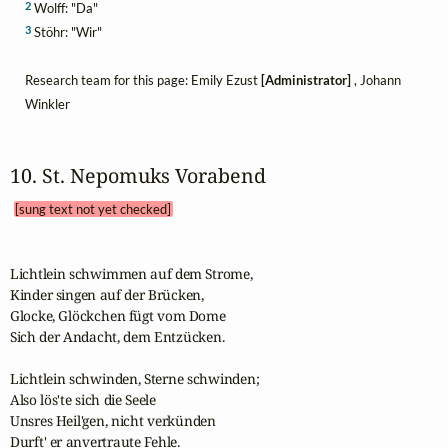
2
Wolff: "Da"
3
Stöhr: "Wir"
Research team for this page: Emily Ezust
[Administrator]
, Johann
Winkler
10. St. Nepomuks Vorabend 
[sung text not yet checked]
Lichtlein schwimmen auf dem Strome,

Kinder singen auf der Brücken,

Glocke, Glöckchen fügt vom Dome

Sich der Andacht, dem Entzücken.

Lichtlein schwinden, Sterne schwinden;

Also lös'te sich die Seele

Unsres Heil'gen, nicht verkünden

Durft' er anvertraute Fehle.
