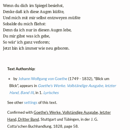
Wenn du dich im Spiegel besiehst,

Denke daß ich diese Augen küßte,

Und mich mit mir selbst entzweyen müßte

Sobalde du mich fliehst:

Denn da ich nur in diesen Augen lebe,

Du mir gibst was ich gebe,

So wär' ich ganz verloren;

Jetzt bin ich immer wie neu geboren.
Text Authorship:
by
Johann Wolfgang von Goethe
(1749 - 1832), "Blick um
Blick", appears in
Goethe's Werke. Vollständige Ausgabe, letzter
Hand, Band III
, in 1.
Lyrisches
See other
settings
of this text.
Confirmed with
Goethe's Werke. Vollständige Ausgabe, letzter
Hand, Dritter Band
, Stuttgart und Tübingen, in der J. G.
Cotta'schen Buchhandlung, 1828, page 58.