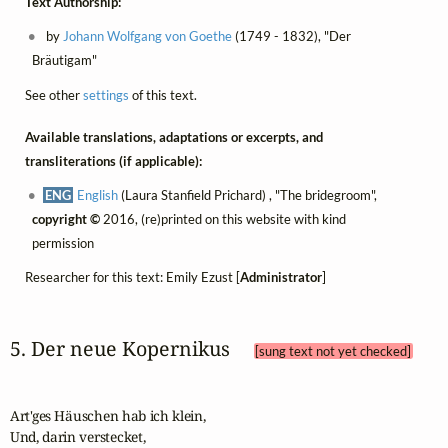
Text Authorship:
by
Johann Wolfgang von Goethe
(1749 - 1832), "Der
Bräutigam"
See other
settings
of this text.
Available translations, adaptations or excerpts, and
transliterations (if applicable):
ENG
English
(Laura Stanfield Prichard) , "The bridegroom",
copyright ©
2016, (re)printed on this website with kind
permission
Researcher for this text: Emily Ezust [
Administrator
]
5. Der neue Kopernikus 
[sung text not yet checked]
Art'ges Häuschen hab ich klein,

Und, darin verstecket,
