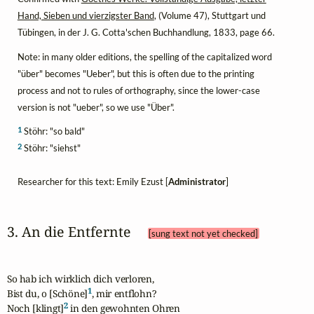
Hand, Sieben und vierzigster Band
, (Volume 47), Stuttgart und
Tübingen, in der J. G. Cotta'schen Buchhandlung, 1833, page 66.
Note: in many older editions, the spelling of the capitalized word
"über" becomes "Ueber", but this is often due to the printing
process and not to rules of orthography, since the lower-case
version is not "ueber", so we use "Über".
1
Stöhr: "so bald"
2
Stöhr: "siehst"
Researcher for this text: Emily Ezust [
Administrator
]
3. An die Entfernte 
[sung text not yet checked]
So hab ich wirklich dich verloren,

1
Bist du, o [Schöne]
, mir entflohn?

2
Noch [klingt]
 in den gewohnten Ohren
