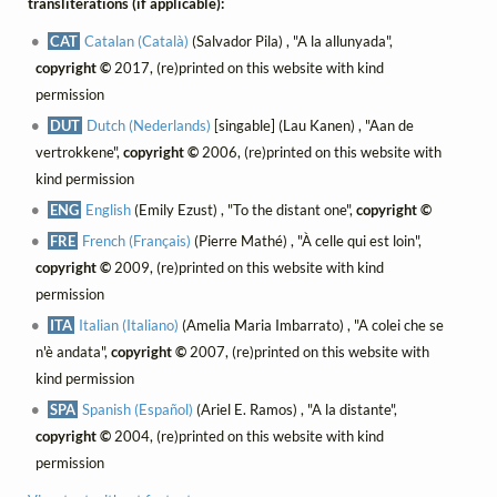
transliterations (if applicable):
CAT
Catalan (Català)
(Salvador Pila) , "A la allunyada",
copyright ©
2017, (re)printed on this website with kind
permission
DUT
Dutch (Nederlands)
[singable] (Lau Kanen) , "Aan de
vertrokkene",
copyright ©
2006, (re)printed on this website with
kind permission
ENG
English
(Emily Ezust) , "To the distant one",
copyright ©
FRE
French (Français)
(Pierre Mathé) , "À celle qui est loin",
copyright ©
2009, (re)printed on this website with kind
permission
ITA
Italian (Italiano)
(Amelia Maria Imbarrato) , "A colei che se
n'è andata",
copyright ©
2007, (re)printed on this website with
kind permission
SPA
Spanish (Español)
(Ariel E. Ramos) , "A la distante",
copyright ©
2004, (re)printed on this website with kind
permission