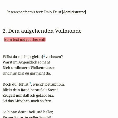
Researcher for this text: Emily Ezust [
Administrator
]
2. Dem aufgehenden Vollmonde 
[sung text not yet checked]
1
Willst du mich [sogleich]
 verlassen?

Warst im Augenblick so nah!

Dich umfinstern Wolkenmassen

Und nun bist du gar nicht da.

2
Doch du [fühlst]
, wie ich betrübt bin,

Blickt dein Rand herauf als Stern!

Zeugest mir, daß ich geliebt bin,

Sei das Liebchen noch so fern.

So hinan denn! hell und heller,

Reiner Bahn, in voller Pracht!
