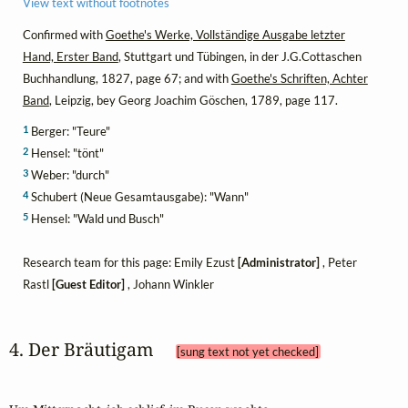
View text without footnotes
Confirmed with
Goethe's Werke, Vollständige Ausgabe letzter
Hand, Erster Band
, Stuttgart und Tübingen, in der J.G.Cottaschen
Buchhandlung, 1827, page 67; and with
Goethe's Schriften, Achter
Band
, Leipzig, bey Georg Joachim Göschen, 1789, page 117.
1
Berger: "Teure"
2
Hensel: "tönt"
3
Weber: "durch"
4
Schubert (Neue Gesamtausgabe): "Wann"
5
Hensel: "Wald und Busch"
Research team for this page: Emily Ezust
[Administrator]
, Peter
Rastl
[Guest Editor]
, Johann Winkler
4. Der Bräutigam 
[sung text not yet checked]