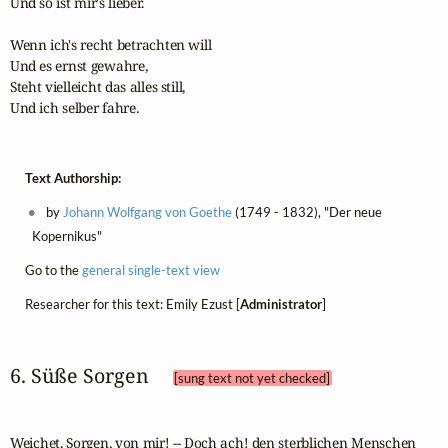
Und so ist mir's lieber.

Wenn ich's recht betrachten will

Und es ernst gewahre,

Steht vielleicht das alles still,

Und ich selber fahre.
Text Authorship:
by
Johann Wolfgang von Goethe
(1749 - 1832), "Der neue
Kopernikus"
Go to the
general single-text view
Researcher for this text: Emily Ezust [
Administrator
]
6. Süße Sorgen 
[sung text not yet checked]
Weichet, Sorgen, von mir! -- Doch ach! den sterblichen Menschen
