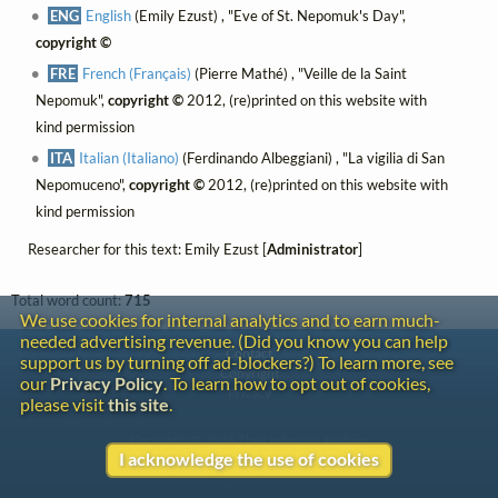
ENG
English
(Emily Ezust) , "Eve of St. Nepomuk's Day",
copyright ©
FRE
French (Français)
(Pierre Mathé) , "Veille de la Saint
Nepomuk",
copyright ©
2012, (re)printed on this website with
kind permission
ITA
Italian (Italiano)
(Ferdinando Albeggiani) , "La vigilia di San
Nepomuceno",
copyright ©
2012, (re)printed on this website with
kind permission
Researcher for this text: Emily Ezust [
Administrator
]
Total word count:
715
We use cookies for internal analytics and to earn much-
needed advertising revenue. (Did you know you can help
Contact
support us by turning off ad-blockers?) To learn more, see
Copyright
our
Privacy Policy
. To learn how to opt out of cookies,
Privacy
please visit
this site
.
Copyright © 2026 The LiederNet Archive
I acknowledge the use of cookies
Site redesign by Shawn Thuris