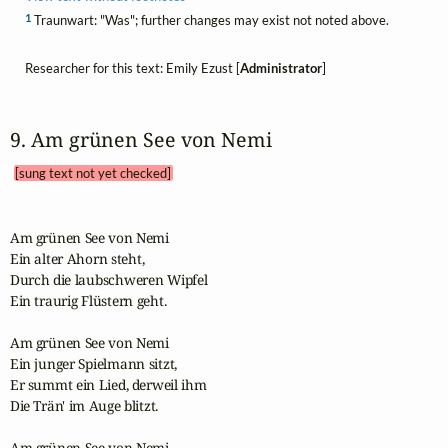
1
Traunwart: "Was"; further changes may exist not noted above.
Researcher for this text: Emily Ezust [
Administrator
]
9. Am grünen See von Nemi 
[sung text not yet checked]
Am grünen See von Nemi

Ein alter Ahorn steht,

Durch die laubschweren Wipfel

Ein traurig Flüstern geht.

Am grünen See von Nemi

Ein junger Spielmann sitzt,

Er summt ein Lied, derweil ihm

Die Trän' im Auge blitzt.

Am grünen See von Nemi
