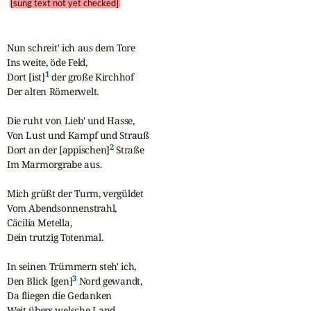
[sung text not yet checked]
Nun schreit' ich aus dem Tore

Ins weite, öde Feld,

1
Dort [ist]
 der große Kirchhof

Der alten Römerwelt.

Die ruht von Lieb' und Hasse,

Von Lust und Kampf und Strauß

2
Dort an der [appischen]
 Straße

Im Marmorgrabe aus.

Mich grüßt der Turm, vergüldet

Vom Abendsonnenstrahl,

Cäcilia Metella,

Dein trutzig Totenmal.

In seinen Trümmern steh' ich,

3
Den Blick [gen]
 Nord gewandt,

Da fliegen die Gedanken

Weit übers welsche Land
