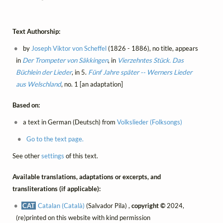
Text Authorship:
by
Joseph Viktor von Scheffel
(1826 - 1886), no title, appears
in
Der Trompeter von Säkkingen
, in
Vierzehntes Stück. Das
Büchlein der Lieder
, in 5.
Fünf Jahre später -- Werners Lieder
aus Welschland
, no. 1 [an adaptation]
Based on:
a text in German (Deutsch) from
Volkslieder (Folksongs)
Go to the text page.
See other
settings
of this text.
Available translations, adaptations or excerpts, and
transliterations (if applicable):
CAT
Catalan (Català)
(Salvador Pila) ,
copyright ©
2024,
(re)printed on this website with kind permission