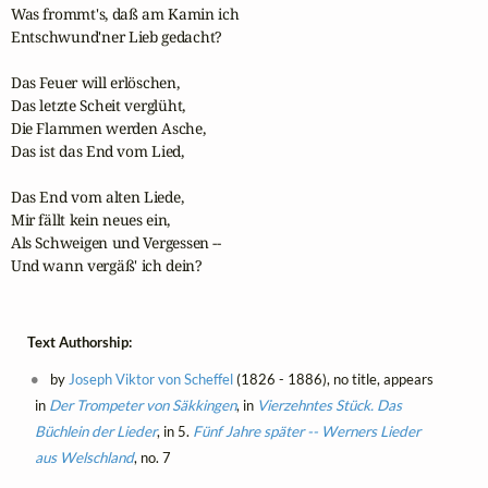
Was frommt's, daß am Kamin ich

Entschwund'ner Lieb gedacht?

Das Feuer will erlöschen,

Das letzte Scheit verglüht,

Die Flammen werden Asche,

Das ist das End vom Lied,

Das End vom alten Liede,

Mir fällt kein neues ein,

Als Schweigen und Vergessen --

Und wann vergäß' ich dein?
Text Authorship:
by
Joseph Viktor von Scheffel
(1826 - 1886), no title, appears
in
Der Trompeter von Säkkingen
, in
Vierzehntes Stück. Das
Büchlein der Lieder
, in 5.
Fünf Jahre später -- Werners Lieder
aus Welschland
, no. 7