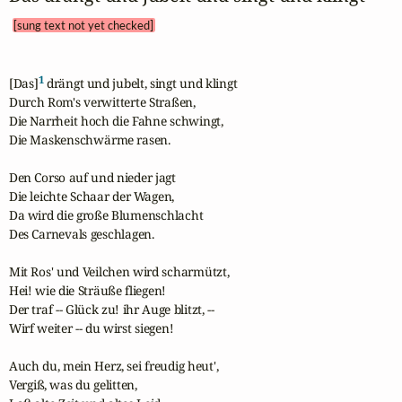
[sung text not yet checked]
1
[Das]
 drängt und jubelt, singt und klingt

Durch Rom's verwitterte Straßen,

Die Narrheit hoch die Fahne schwingt,

Die Maskenschwärme rasen.

Den Corso auf und nieder jagt

Die leichte Schaar der Wagen,

Da wird die große Blumenschlacht

Des Carnevals geschlagen.

Mit Ros' und Veilchen wird scharmützt,

Hei! wie die Sträuße fliegen!

Der traf -- Glück zu! ihr Auge blitzt, --

Wirf weiter -- du wirst siegen!

Auch du, mein Herz, sei freudig heut',

Vergiß, was du gelitten,
