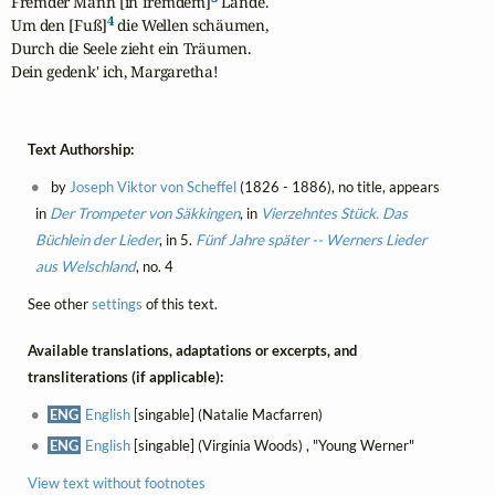
Fremder Mann [in fremdem]
 Lande.

4
Um den [Fuß]
 die Wellen schäumen,

Durch die Seele zieht ein Träumen.

Dein gedenk' ich, Margaretha!
Text Authorship:
by
Joseph Viktor von Scheffel
(1826 - 1886), no title, appears
in
Der Trompeter von Säkkingen
, in
Vierzehntes Stück. Das
Büchlein der Lieder
, in 5.
Fünf Jahre später -- Werners Lieder
aus Welschland
, no. 4
See other
settings
of this text.
Available translations, adaptations or excerpts, and
transliterations (if applicable):
ENG
English
[singable] (Natalie Macfarren)
ENG
English
[singable] (Virginia Woods) , "Young Werner"
View text without footnotes