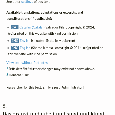
See other
settings
of this text.
Available translations, adaptations or excerpts, and
transliterations (if applicable):
CAT
Catalan (Català)
(Salvador Pila) ,
copyright ©
2024,
(re)printed on this website with kind permission
ENG
English
[singable] (Natalie Macfarren)
ENG
English
(Sharon Krebs) ,
copyright ©
2014, (re)printed on
this website with kind permission
View text without footnotes
1
Brückler: "ist"; further changes may exist not shown above.
2
Henschel: "In"
Researcher for this text: Emily Ezust [
Administrator
]
8. 
Das drängt und jubelt und singt und klingt 