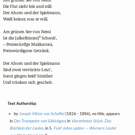
Die Flut zieht leis und still:

Der Ahorn und der Spielmann,

Weiß keiner, was er will.

Am grünen See von Nemi

1
Ist die [allerfeinste]
 Schenk',

-- Preiswürd'ge Makkaroni,

Preiswürdigstes Getränk.

Der Ahorn und der Spielmann

Sind zwei verrückte Leut',

Sonst gingen beid' hinüber

Und tränken sich gescheit.
Text Authorship:
by
Joseph Viktor von Scheffel
(1826 - 1886), no title, appears
in
Der Trompeter von Säkkingen
, in
Vierzehntes Stück. Das
Büchlein der Lieder
, in 5.
Fünf Jahre später -- Werners Lieder