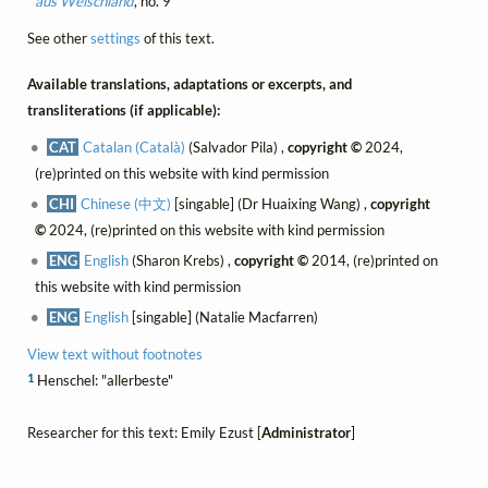
aus Welschland
, no. 9
See other
settings
of this text.
Available translations, adaptations or excerpts, and
transliterations (if applicable):
CAT
Catalan (Català)
(Salvador Pila) ,
copyright ©
2024,
(re)printed on this website with kind permission
CHI
Chinese (中文)
[singable] (Dr Huaixing Wang) ,
copyright
©
2024, (re)printed on this website with kind permission
ENG
English
(Sharon Krebs) ,
copyright ©
2014, (re)printed on
this website with kind permission
ENG
English
[singable] (Natalie Macfarren)
View text without footnotes
1
Henschel: "allerbeste"
Researcher for this text: Emily Ezust [
Administrator
]