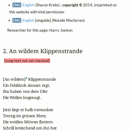
ENG
English
(Sharon Krebs) ,
copyright ©
2014, (re)printed on
this website with kind permission
ENG
English
[singable] (Natalie Macfarren)
Researcher for this page: Harry Joelson
2. An wildem Klippenstrande 
[sung text not yet checked]
1
[An wildem]
 Klippenstrande

Ein Felsblock einsam ragt,

Ihn haben von dem Ufer

Die Wellen losgenagt.

Jetzt liegt er halb versunken

Trotzig im grünen Meer,

Die weißen Möwen flattern

Schrill kreischend um ihn her.
