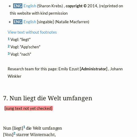
ENG
English
(Sharon Krebs) ,
copyright ©
2014, (re)printed on
this website with kind permission
ENG
English
[singable] (Natalie Macfarren)
View text without footnotes
1
Vogl: "liegt"
2
Vogl: "App'schen"
3
Vogl: "nach"
Research team for this page: Emily Ezust
[Administrator]
, Johann
Winkler
7. Nun liegt die Welt umfangen 
[sung text not yet checked]
1
Nun [liegt]
 die Welt umfangen

2
[Von]
 starrer Winternacht,
