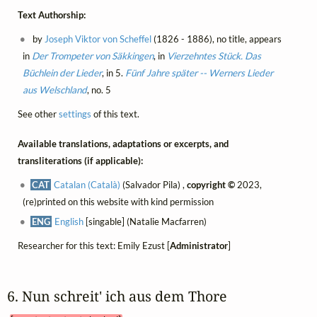
Text Authorship:
by
Joseph Viktor von Scheffel
(1826 - 1886), no title, appears
in
Der Trompeter von Säkkingen
, in
Vierzehntes Stück. Das
Büchlein der Lieder
, in 5.
Fünf Jahre später -- Werners Lieder
aus Welschland
, no. 5
See other
settings
of this text.
Available translations, adaptations or excerpts, and
transliterations (if applicable):
CAT
Catalan (Català)
(Salvador Pila) ,
copyright ©
2023,
(re)printed on this website with kind permission
ENG
English
[singable] (Natalie Macfarren)
Researcher for this text: Emily Ezust [
Administrator
]
6. Nun schreit' ich aus dem Thore 