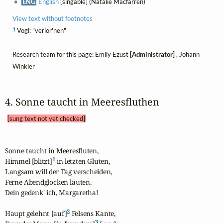
ENG
English
[singable] (Natalie Macfarren)
View text without footnotes
1
Vogl: "verlor'nen"
Research team for this page: Emily Ezust
[Administrator]
, Johann
Winkler
4. Sonne taucht in Meeresfluthen 
[sung text not yet checked]
Sonne taucht in Meeresfluten,

1
Himmel [blitzt]
 in letzten Gluten,

Langsam will der Tag verscheiden,

Ferne Abendglocken läuten.

Dein gedenk' ich, Margaretha!

2
Haupt gelehnt [auf]
 Felsens Kante,

3