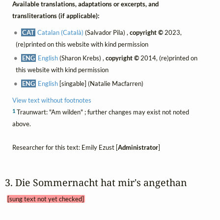
Available translations, adaptations or excerpts, and
transliterations (if applicable):
CAT
Catalan (Català)
(Salvador Pila) ,
copyright ©
2023,
(re)printed on this website with kind permission
ENG
English
(Sharon Krebs) ,
copyright ©
2014, (re)printed on
this website with kind permission
ENG
English
[singable] (Natalie Macfarren)
View text without footnotes
1
Traunwart: "Am wilden" ; further changes may exist not noted
above.
Researcher for this text: Emily Ezust [
Administrator
]
3. Die Sommernacht hat mir's angethan 
[sung text not yet checked]