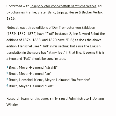
Confirmed with
Joseph Victor von Scheffels sämtliche Werke
, ed.
by Johannes Franke, Erster Band, Leipzig: Hesse & Becker Verlag,
1916.
Note: at least three editions of
Der Trompeter von Säkkigen
(1859, 1869, 1872) have "Fluß" in stanza 2, line 3, word 3; but the
editions of 1874, 1883, and 1890 have "Fuß", as does the above
edition. Henschel uses "Fluß" in his setting, but since the English
translation in the score has "at my feet" in that line, it seems this is
a typo and "Fuß" should be sung instead.
1
Bruch, Meyer-Helmund: "strahlt"
2
Bruch, Meyer-Helmund: "an"
3
Bruch, Henschel, Kienzl, Meyer-Helmund: "im fremden"
4
Bruch, Meyer-Helmund: "Fels"
Research team for this page: Emily Ezust
[Administrator]
, Johann
Winkler