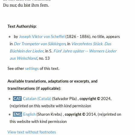
Du nur, du bist ihm fern.
Text Authorship:
by
Joseph Viktor von Scheffel
(1826 - 1886), no title, appears
in
Der Trompeter von Säkkingen
, in
Vierzehntes Stück. Das
Büchlein der Lieder
, in 5.
Fünf Jahre später -- Werners Lieder
aus Welschland
, no. 13
See other
settings
of this text.
Available translations, adaptations or excerpts, and
transliterations (if applicable):
CAT
Catalan (Català)
(Salvador Pila) ,
copyright ©
2024,
(re)printed on this website with kind permission
ENG
English
(Sharon Krebs) ,
copyright ©
2014, (re)printed on
this website with kind permission
View text without footnotes