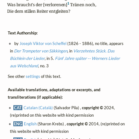
1
    Was braucht's der [verlorenen]
 Tränen noch,

    Die dem stillen Reiter entgleiten?
Text Authorship:
by
Joseph Viktor von Scheffel
(1826 - 1886), no title, appears
in
Der Trompeter von Säkkingen
, in
Vierzehntes Stück. Das
Büchlein der Lieder
, in 5.
Fünf Jahre später -- Werners Lieder
aus Welschland
, no. 3
See other
settings
of this text.
Available translations, adaptations or excerpts, and
transliterations (if applicable):
CAT
Catalan (Català)
(Salvador Pila) ,
copyright ©
2024,
(re)printed on this website with kind permission
ENG
English
(Sharon Krebs) ,
copyright ©
2014, (re)printed on
this website with kind permission