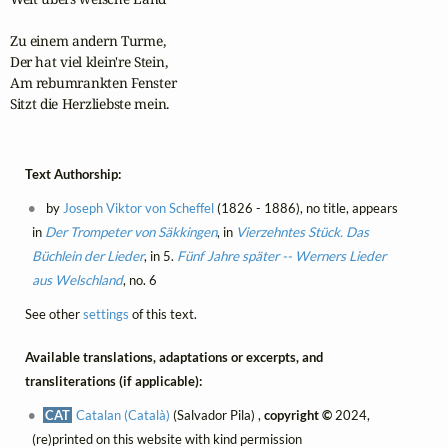
Zu einem andern Turme,

Der hat viel klein're Stein,

Am rebumrankten Fenster

Sitzt die Herzliebste mein.
Text Authorship:
by
Joseph Viktor von Scheffel
(1826 - 1886), no title, appears
in
Der Trompeter von Säkkingen
, in
Vierzehntes Stück. Das
Büchlein der Lieder
, in 5.
Fünf Jahre später -- Werners Lieder
aus Welschland
, no. 6
See other
settings
of this text.
Available translations, adaptations or excerpts, and
transliterations (if applicable):
CAT
Catalan (Català)
(Salvador Pila) ,
copyright ©
2024,
(re)printed on this website with kind permission