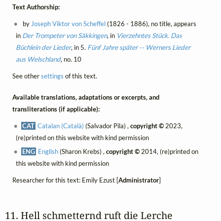
Text Authorship:
by
Joseph Viktor von Scheffel
(1826 - 1886), no title, appears
in
Der Trompeter von Säkkingen
, in
Vierzehntes Stück. Das
Büchlein der Lieder
, in 5.
Fünf Jahre später -- Werners Lieder
aus Welschland
, no. 10
See other
settings
of this text.
Available translations, adaptations or excerpts, and
transliterations (if applicable):
CAT
Catalan (Català)
(Salvador Pila) ,
copyright ©
2023,
(re)printed on this website with kind permission
ENG
English
(Sharon Krebs) ,
copyright ©
2014, (re)printed on
this website with kind permission
Researcher for this text: Emily Ezust [
Administrator
]
11. Hell schmetternd ruft die Lerche 