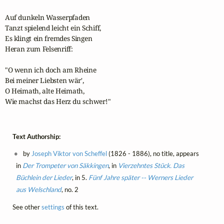
Auf dunkeln Wasserpfaden

Tanzt spielend leicht ein Schiff,

Es klingt ein fremdes Singen

Heran zum Felsenriff:

"O wenn ich doch am Rheine

Bei meiner Liebsten wär',

O Heimath, alte Heimath,

Wie machst das Herz du schwer!"
Text Authorship:
by
Joseph Viktor von Scheffel
(1826 - 1886), no title, appears
in
Der Trompeter von Säkkingen
, in
Vierzehntes Stück. Das
Büchlein der Lieder
, in 5.
Fünf Jahre später -- Werners Lieder
aus Welschland
, no. 2
See other
settings
of this text.