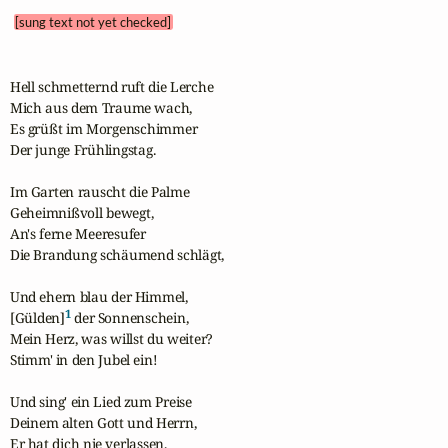
[sung text not yet checked]
Hell schmetternd ruft die Lerche

Mich aus dem Traume wach,

Es grüßt im Morgenschimmer

Der junge Frühlingstag.

Im Garten rauscht die Palme

Geheimnißvoll bewegt,

An's ferne Meeresufer

Die Brandung schäumend schlägt,

Und ehern blau der Himmel,

1
[Gülden]
 der Sonnenschein,

Mein Herz, was willst du weiter?

Stimm' in den Jubel ein!

Und sing' ein Lied zum Preise

Deinem alten Gott und Herrn,

Er hat dich nie verlassen,
