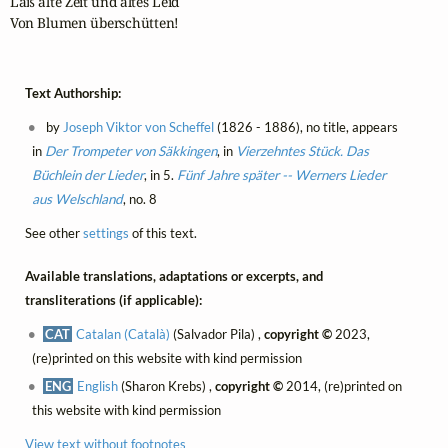
Laß alte Zeit und altes Leid

Von Blumen überschütten!
Text Authorship:
by
Joseph Viktor von Scheffel
(1826 - 1886), no title, appears
in
Der Trompeter von Säkkingen
, in
Vierzehntes Stück. Das
Büchlein der Lieder
, in 5.
Fünf Jahre später -- Werners Lieder
aus Welschland
, no. 8
See other
settings
of this text.
Available translations, adaptations or excerpts, and
transliterations (if applicable):
CAT
Catalan (Català)
(Salvador Pila) ,
copyright ©
2023,
(re)printed on this website with kind permission
ENG
English
(Sharon Krebs) ,
copyright ©
2014, (re)printed on
this website with kind permission
View text without footnotes