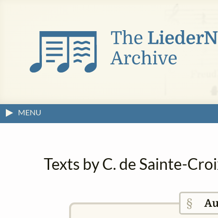
MENU
Texts by C. de Sainte-Cro
§
Au