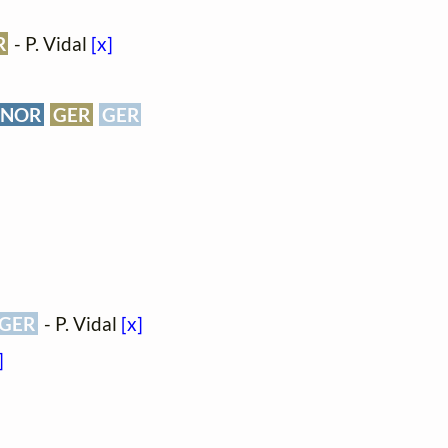
R
- P. Vidal
[x]
NOR
GER
GER
GER
- P. Vidal
[x]
]