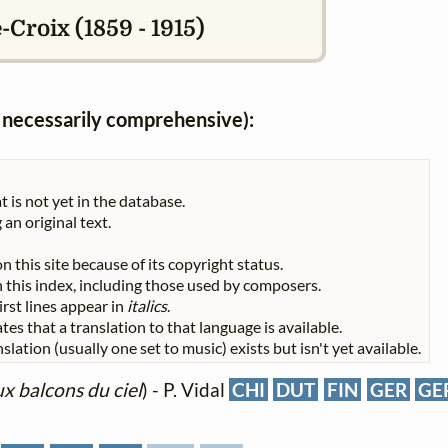
-Croix (1859 - 1915)
ot necessarily comprehensive):
t is not yet in the database.
 an original text.
n this site because of its copyright status.
 in this index, including those used by composers.
First lines appear in
italics
.
tes that a translation to that language is available.
slation (usually one set to music) exists but isn't yet available.
ux balcons du ciel
) - P. Vidal
CHI
DUT
FIN
GER
GE