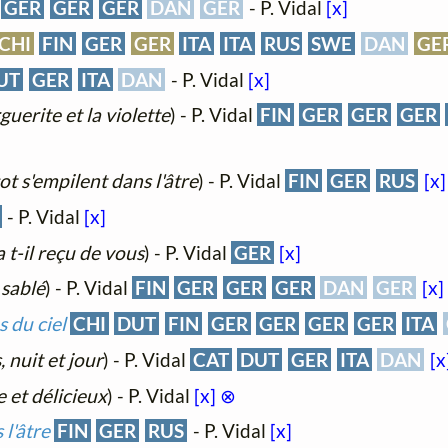
GER
GER
GER
DAN
GER
- P. Vidal
[x]
CHI
FIN
GER
GER
ITA
ITA
RUS
SWE
DAN
GE
UT
GER
ITA
DAN
- P. Vidal
[x]
uerite et la violette
) - P. Vidal
FIN
GER
GER
GER
t s'empilent dans l'âtre
) - P. Vidal
FIN
GER
RUS
[x]
- P. Vidal
[x]
 t-il reçu de vous
) - P. Vidal
GER
[x]
 sablé
) - P. Vidal
FIN
GER
GER
GER
DAN
GER
[x]
 du ciel
CHI
DUT
FIN
GER
GER
GER
GER
ITA
, nuit et jour
) - P. Vidal
CAT
DUT
GER
ITA
DAN
[x
et délicieux
) - P. Vidal
[x]
⊗
l'âtre
FIN
GER
RUS
- P. Vidal
[x]