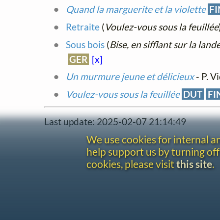
Quand la marguerite et la violette
FI
Retraite
(
Voulez-vous sous la feuillée
Sous bois
(
Bise, en sifflant sur la land
GER
[x]
Un murmure jeune et délicieux
- P. V
Voulez-vous sous la feuillée
DUT
FI
Last update: 2025-02-07 21:14:49
We use cookies for internal 
help support us by turning off
cookies, please visit
this site
.