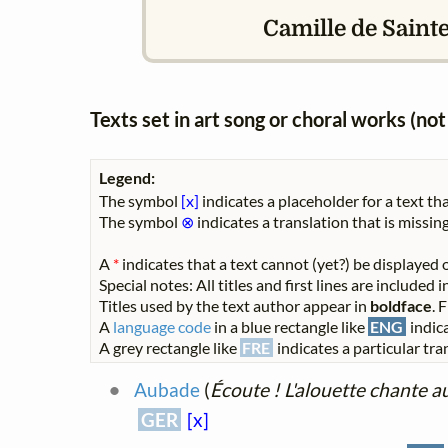
Camille de Sainte
Texts set in art song or choral works (n
Legend:
The symbol
[x]
indicates a placeholder for a text tha
The symbol
⊗
indicates a translation that is missing
A
*
indicates that a text cannot (yet?) be displayed o
Special notes: All titles and first lines are included
Titles used by the text author appear in
boldface
. 
A
language code
in a blue rectangle like
ENG
indica
A grey rectangle like
FRE
indicates a particular tran
Aubade
(
Écoute ! L'alouette chante a
GER
[x]