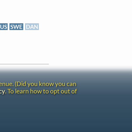
US
SWE
DAN
venue. (Did you know you can
cy
. To learn how to opt out of