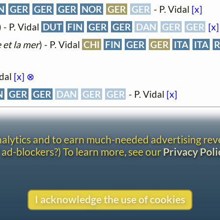
N
GER
GER
GER
NOR
GER
GER
- P. Vidal
[x]
) - P. Vidal
DUT
FIN
GER
GER
DAN
GER
GER
[x]
e et la mer
) - P. Vidal
CHI
FIN
GER
GER
ITA
ITA
R
idal
[x]
⊗
N
GER
GER
DAN
GER
GER
- P. Vidal
[x]
analytics and to earn much-needed advertising re
 ad-blockers?) To learn more, see our
Privacy Poli
I acknowledge the use of cookies