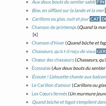
Aux deux bouts du sentier sablé
FIN
Bise, en sifflant sur la lande et la mer
Carillons ou glas, nuit et jour
CAT
D
Chanson de printemps
(
Quand la marg
[x]
Chanson d'hiver
(
Quand bûche et fago
Chasseurs, qu'a t-il reçu de vous
GER
Chœur des chasseurs
(
Chasseurs, qu'a
Écossaise
(
Aux deux bouts du sentier
Écoute ! L'alouette chante aux balcons
Le Carillon d'amour
(
Carillons ou glas
Les Cœurs fermés
(
Un murmure jeune 
Quand bûche et fagot s'empilent dans 