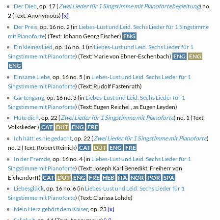
Der Dieb
, op. 17 (
Zwei Lieder für 1 Singstimme mit Pianofortebegleitung
) no.
2 (Text: Anonymous)
[x]
Der Preis
, op. 16 no. 2 (in
Liebes-Lust und Leid. Sechs Lieder für 1 Singstimme
mit Pianoforte
) (Text: Johann Georg Fischer)
ENG
Ein kleines Lied
, op. 16 no. 1 (in
Liebes-Lust und Leid. Sechs Lieder für 1
Singstimme mit Pianoforte
) (Text: Marie von Ebner-Eschenbach)
ENG
ENG
ENG
Einsame Liebe
, op. 16 no. 5 (in
Liebes-Lust und Leid. Sechs Lieder für 1
Singstimme mit Pianoforte
) (Text: Rudolf Fastenrath)
Gartengang
, op. 16 no. 3 (in
Liebes-Lust und Leid. Sechs Lieder für 1
Singstimme mit Pianoforte
) (Text: Eugen Reichel , as Eugen Leyden)
Hüte dich
, op. 22 (
Zwei Lieder für 1 Singstimme mit Pianoforte
) no. 1 (Text:
Volkslieder )
CAT
DUT
ENG
FRE
Ich hätt' es nie gedacht
, op. 22 (
Zwei Lieder für 1 Singstimme mit Pianoforte
)
no. 2 (Text: Robert Reinick)
CAT
DUT
ENG
FRE
In der Fremde
, op. 16 no. 4 (in
Liebes-Lust und Leid. Sechs Lieder für 1
Singstimme mit Pianoforte
) (Text: Joseph Karl Benedikt, Freiherr von
Eichendorff)
CAT
DUT
ENG
FRE
HEB
ITA
NOR
POR
SPA
Liebesglück
, op. 16 no. 6 (in
Liebes-Lust und Leid. Sechs Lieder für 1
Singstimme mit Pianoforte
) (Text: Clarissa Lohde)
Mein Herz gehört dem Kaiser
, op. 23
[x]