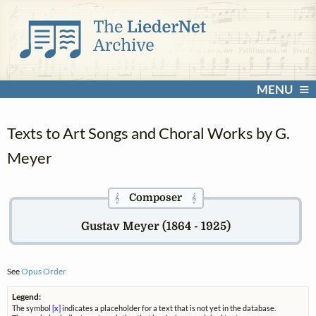
MENU
Texts to Art Songs and Choral Works by G.
Meyer
Composer
𝄞
𝄞
Gustav Meyer (1864 - 1925)
See
Opus Order
Legend:
The symbol
[x]
indicates a placeholder for a text that is not yet in the database.