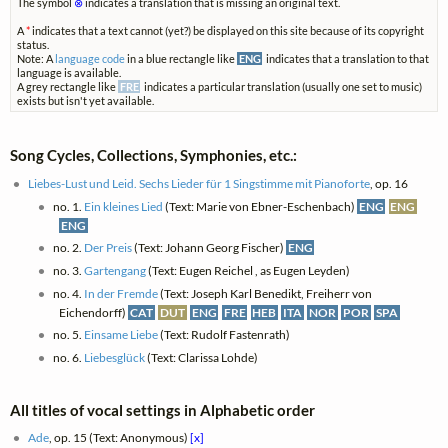
The symbol
⊗
indicates a translation that is missing an original text.
A
*
indicates that a text cannot (yet?) be displayed on this site because of its copyright
status.
Note: A
language code
in a blue rectangle like
ENG
indicates that a translation to that
language is available.
A grey rectangle like
FRE
indicates a particular translation (usually one set to music)
exists but isn't yet available.
Song Cycles, Collections, Symphonies, etc.:
Liebes-Lust und Leid. Sechs Lieder für 1 Singstimme mit Pianoforte
, op. 16
no. 1.
Ein kleines Lied
(Text: Marie von Ebner-Eschenbach)
ENG
ENG
ENG
no. 2.
Der Preis
(Text: Johann Georg Fischer)
ENG
no. 3.
Gartengang
(Text: Eugen Reichel , as Eugen Leyden)
no. 4.
In der Fremde
(Text: Joseph Karl Benedikt, Freiherr von
Eichendorff)
CAT
DUT
ENG
FRE
HEB
ITA
NOR
POR
SPA
no. 5.
Einsame Liebe
(Text: Rudolf Fastenrath)
no. 6.
Liebesglück
(Text: Clarissa Lohde)
All titles of vocal settings in Alphabetic order
Ade
, op. 15 (Text: Anonymous)
[x]