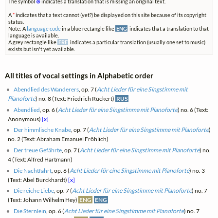
The symbol
⊗
indicates a translation that is missing an original text.
A
*
indicates that a text cannot (yet?) be displayed on this site because of its copyright
status.
Note: A
language code
in a blue rectangle like
ENG
indicates that a translation to that
language is available.
A grey rectangle like
FRE
indicates a particular translation (usually one set to music)
exists but isn't yet available.
All titles of vocal settings in Alphabetic order
Abendlied des Wanderers
, op. 7 (
Acht Lieder für eine Singstimme mit
Pianoforte
) no. 8 (Text: Friedrich Rückert)
RUS
Abendlied
, op. 6 (
Acht Lieder für eine Singstimme mit Pianoforte
) no. 6 (Text:
Anonymous)
[x]
Der himmlische Knabe
, op. 7 (
Acht Lieder für eine Singstimme mit Pianoforte
)
no. 2 (Text: Abraham Emanuel Fröhlich)
Der treue Gefährte
, op. 7 (
Acht Lieder für eine Singstimme mit Pianoforte
) no.
4 (Text: Alfred Hartmann)
Die Nachtfahrt
, op. 6 (
Acht Lieder für eine Singstimme mit Pianoforte
) no. 3
(Text: Abel Burckhardt)
[x]
Die reiche Liebe
, op. 7 (
Acht Lieder für eine Singstimme mit Pianoforte
) no. 7
(Text: Johann Wilhelm Hey)
ENG
ENG
Die Sternlein
, op. 6 (
Acht Lieder für eine Singstimme mit Pianoforte
) no. 7