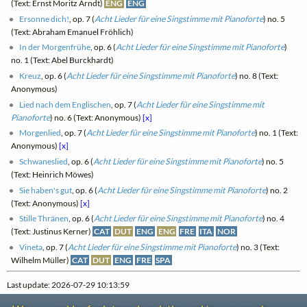
(Text: Ernst Moritz Arndt)
ENG
ENG
Ersonne dich!
, op. 7 (
Acht Lieder für eine Singstimme mit Pianoforte
) no. 5
(Text: Abraham Emanuel Fröhlich)
In der Morgenfrühe
, op. 6 (
Acht Lieder für eine Singstimme mit Pianoforte
)
no. 1 (Text: Abel Burckhardt)
Kreuz
, op. 6 (
Acht Lieder für eine Singstimme mit Pianoforte
) no. 8 (Text:
Anonymous)
Lied nach dem Englischen
, op. 7 (
Acht Lieder für eine Singstimme mit
Pianoforte
) no. 6 (Text: Anonymous)
[x]
Morgenlied
, op. 7 (
Acht Lieder für eine Singstimme mit Pianoforte
) no. 1 (Text:
Anonymous)
[x]
Schwaneslied
, op. 6 (
Acht Lieder für eine Singstimme mit Pianoforte
) no. 5
(Text: Heinrich Möwes)
Sie haben's gut
, op. 6 (
Acht Lieder für eine Singstimme mit Pianoforte
) no. 2
(Text: Anonymous)
[x]
Stille Thränen
, op. 6 (
Acht Lieder für eine Singstimme mit Pianoforte
) no. 4
(Text: Justinus Kerner)
CAT
DUT
ENG
ENG
FRE
ITA
NOR
Vineta
, op. 7 (
Acht Lieder für eine Singstimme mit Pianoforte
) no. 3 (Text:
Wilhelm Müller)
CAT
DUT
ENG
FRE
SPA
Last update: 2026-07-29 10:13:59