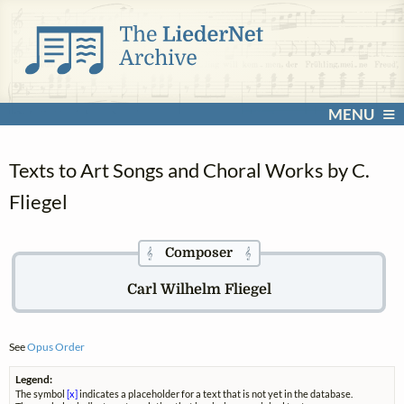
MENU
Texts to Art Songs and Choral Works by C.
Fliegel
Composer
𝄞
𝄞
Carl Wilhelm Fliegel
See
Opus Order
Legend:
The symbol
[x]
indicates a placeholder for a text that is not yet in the database.