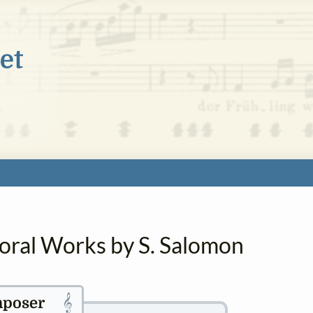
horal Works by S. Salomon
𝄞
poser