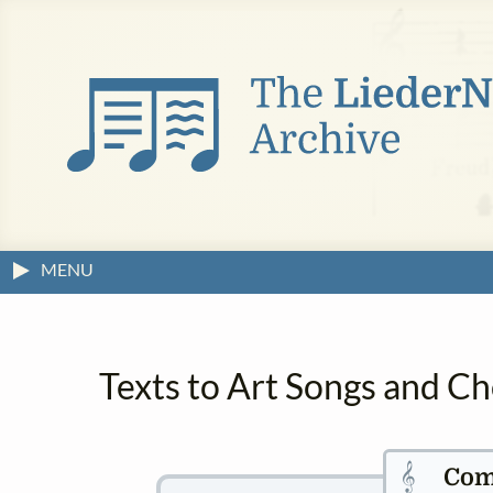
MENU
Texts to Art Songs and C
𝄞
Com