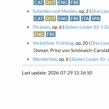
CAT
DUT
ENG
FRE
Scheiden und Meiden
, op. 2 (
Drei Lie
CAT
DUT
ENG
FRE
ITA
SPA
Thränen
, op. 6 (
Sieben Lieder für 1 S
ENG
FRE
Verblühter Frühling
, op. 20 (
Drei Lie
Osman, Prinz von Schönaich-Carolat
Wanderlied
, op. 6 (
Sieben Lieder für 
Last update: 2026-07-29 11:16:50