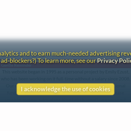
analytics and to earn much-needed advertising re
 ad-blockers?) To learn more, see our
Privacy Poli
Gentle Reminder
This website began in 1995 as a personal project by Emily Ezust,
who has been working on it full-time without a salary since 2008.
Our research has never had any government or institutional
I acknowledge the use of cookies
funding, so if you found the information here useful, please
consider making a donation. Your help is greatly appreciated!
–Emily Ezust, Founder
Donate