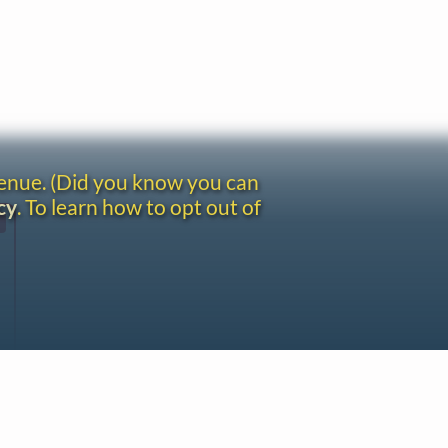
venue. (Did you know you can
cy
. To learn how to opt out of