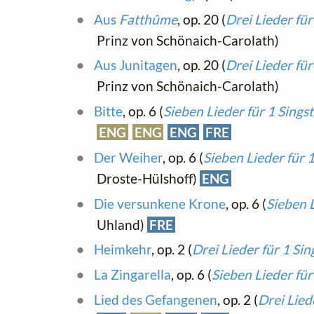
Aus
Fatthûme
, op. 20 (
Drei Lieder fü
Prinz von Schönaich-Carolath)
Aus Junitagen
, op. 20 (
Drei Lieder fü
Prinz von Schönaich-Carolath)
Bitte
, op. 6 (
Sieben Lieder für 1 Sing
ENG
ENG
ENG
FRE
Der Weiher
, op. 6 (
Sieben Lieder für 
Droste-Hülshoff)
ENG
Die versunkene Krone
, op. 6 (
Sieben 
Uhland)
FRE
Heimkehr
, op. 2 (
Drei Lieder für 1 Si
La Zingarella
, op. 6 (
Sieben Lieder fü
Lied des Gefangenen
, op. 2 (
Drei Lied