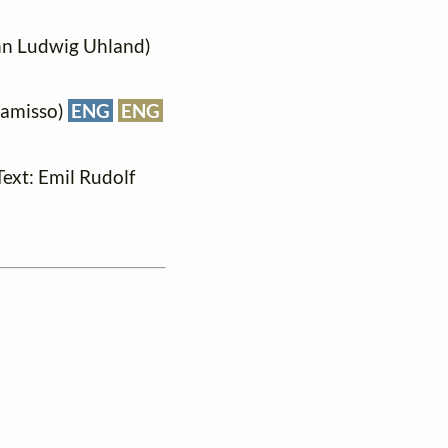
ann Ludwig Uhland)
Chamisso)
ENG
ENG
(Text: Emil Rudolf