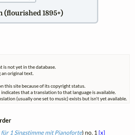
 (flourished 1895+)
t is not yet in the database.
 an original text.
n this site because of its copyright status.
indicates that a translation to that language is available.
slation (usually one set to music) exists but isn't yet available.
order
 für 1 Singstimme mit Pianoforte
) no. 1
[x]