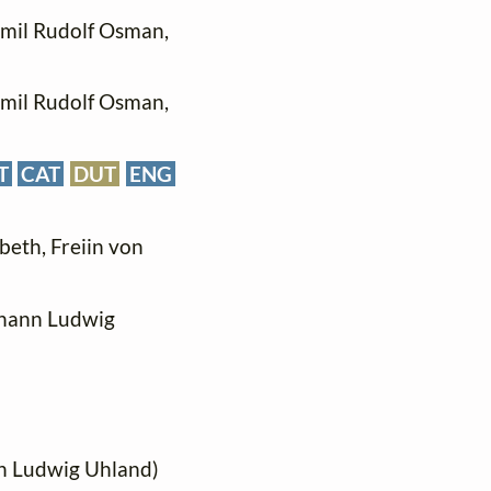
 Emil Rudolf Osman,
 Emil Rudolf Osman,
T
CAT
DUT
ENG
abeth, Freiin von
Johann Ludwig
ann Ludwig Uhland)