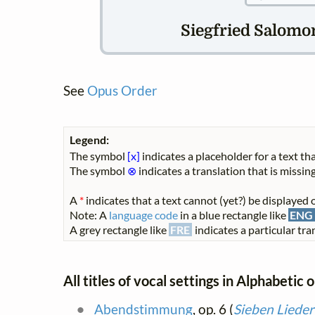
Siegfried Salomon
See
Opus Order
Legend:
The symbol
[x]
indicates a placeholder for a text tha
The symbol
⊗
indicates a translation that is missing
A
*
indicates that a text cannot (yet?) be displayed o
Note: A
language code
in a blue rectangle like
ENG
A grey rectangle like
FRE
indicates a particular tran
All titles of vocal settings in Alphabetic 
Abendstimmung
, op. 6 (
Sieben Lieder