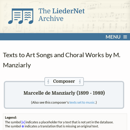
MENU
Texts to Art Songs and Choral Works by M.
Manziarly
Composer
𝄞
𝄞
Marcelle de Manziarly (1899 - 1989)
(Also see this composer's
texts set to music
.)
Legend:
The symbol
[x]
indicates a placeholder for a text that is not yet in the database.
The symbol
⊗
indicates a translation that is missing an original text.