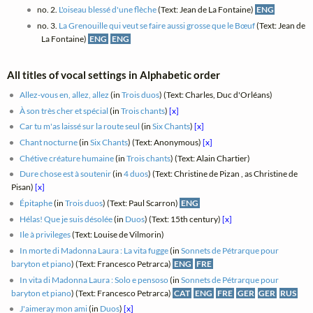
no. 2.
L'oiseau blessé d'une flèche
(Text: Jean de La Fontaine)
ENG
no. 3.
La Grenouille qui veut se faire aussi grosse que le Bœuf
(Text: Jean de
La Fontaine)
ENG
ENG
All titles of vocal settings in Alphabetic order
Allez-vous en, allez, allez
(in
Trois duos
) (Text: Charles, Duc d'Orléans)
À son très cher et spécial
(in
Trois chants
)
[x]
Car tu m'as laissé sur la route seul
(in
Six Chants
)
[x]
Chant nocturne
(in
Six Chants
) (Text: Anonymous)
[x]
Chétive créature humaine
(in
Trois chants
) (Text: Alain Chartier)
Dure chose est à soutenir
(in
4 duos
) (Text: Christine de Pizan , as Christine de
Pisan)
[x]
Épitaphe
(in
Trois duos
) (Text: Paul Scarron)
ENG
Hélas! Que je suis désolée
(in
Duos
) (Text: 15th century)
[x]
Ile à privileges
(Text: Louise de Vilmorin)
In morte di Madonna Laura : La vita fugge
(in
Sonnets de Pétrarque pour
baryton et piano
) (Text: Francesco Petrarca)
ENG
FRE
In vita di Madonna Laura : Solo e pensoso
(in
Sonnets de Pétrarque pour
baryton et piano
) (Text: Francesco Petrarca)
CAT
ENG
FRE
GER
GER
RUS
J'aimeray mon ami
(in
Duos
)
[x]