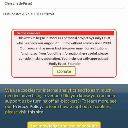
Christine de Pisan)
Last update: 2025-10-31 00:20:53
Gentle Reminder
This website began in 1995 as a personal project by Emily Ezust,
who has been working on it full-time without a salary since 2008.
Our research has never had any government or institutional
funding, so if you found the information here useful, please
consider making a donation. Your help is greatly appreciated!
–Emily Ezust, Founder
Donate
We use cookies for internal analytics and to earn much-
needed advertising revenue. (Did you know you can help
Contact
support us by turning off ad-blockers?) To learn more, see
Copyright
our
Privacy Policy
. To learn how to opt out of cookies,
Privacy
please visit
this site
.
Copyright © 2026 The LiederNet Archive
I acknowledge the use of cookies