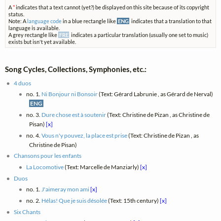
A
*
indicates that a text cannot (yet?) be displayed on this site because of its copyright
status.
Note: A
language code
in a blue rectangle like
ENG
indicates that a translation to that
language is available.
A grey rectangle like
FRE
indicates a particular translation (usually one set to music)
exists but isn't yet available.
Song Cycles, Collections, Symphonies, etc.:
4 duos
no. 1.
Ni Bonjour ni Bonsoir
(Text: Gérard Labrunie , as Gérard de Nerval)
ENG
no. 3.
Dure chose est à soutenir
(Text: Christine de Pizan , as Christine de
Pisan)
[x]
no. 4.
Vous n'y pouvez, la place est prise
(Text: Christine de Pizan , as
Christine de Pisan)
Chansons pour les enfants
La Locomotive
(Text: Marcelle de Manziarly)
[x]
Duos
no. 1.
J'aimeray mon ami
[x]
no. 2.
Hélas! Que je suis désolée
(Text: 15th century)
[x]
Six Chants