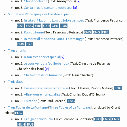
no. 1.
Chant nocturne
(Text: Anonymous)
[x]
no. 3.
Car tu m'as laissé sur la route seul
[x]
Sonnets de Pétrarque pour baryton et piano
no. 1.
In vita di Madonna Laura : Solo e pensoso
(Text: Francesco Petrarca)
CAT
ENG
FRE
GER
GER
RUS
no. 2.
Rapido fiume
(Text: Francesco Petrarca)
ENG
ENG
FRE
no. 3.
In morte di Madonna Laura : La vita fugge
(Text: Francesco Petrarca)
ENG
FRE
Trois chants
no. 1.
À son très cher et spécial
[x]
no. 2.
Je vous vends la feuille de houx
(Text: Christine de Pizan , as
Christine de Pisan)
[x]
no. 3.
Chétive créature humaine
(Text: Alain Chartier)
Trois duos
no. 1.
Laissez-moy penser à mon aise
(Text: Charles, Duc d'Orléans)
ENG
no. 2.
Allez-vous en, allez, allez
(Text: Charles, Duc d'Orléans)
no. 3.
Épitaphe
(Text: Paul Scarron)
ENG
Trois Fables de La Fontaine
(
Three Fables of La Fontaine
, translated by Grant
Hicks)
ENG
no. 1.
La cigale et la fourmi
(Text: Jean de La Fontaine)
DUT
ENG
ENG
HUN
RUS