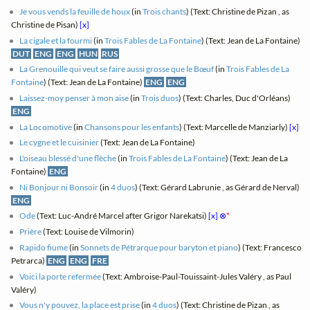
Je vous vends la feuille de houx
(in
Trois chants
) (Text: Christine de Pizan , as
Christine de Pisan)
[x]
La cigale et la fourmi
(in
Trois Fables de La Fontaine
) (Text: Jean de La Fontaine)
DUT
ENG
ENG
HUN
RUS
La Grenouille qui veut se faire aussi grosse que le Bœuf
(in
Trois Fables de La
Fontaine
) (Text: Jean de La Fontaine)
ENG
ENG
Laissez-moy penser à mon aise
(in
Trois duos
) (Text: Charles, Duc d'Orléans)
ENG
La Locomotive
(in
Chansons pour les enfants
) (Text: Marcelle de Manziarly)
[x]
Le cygne et le cuisinier
(Text: Jean de La Fontaine)
L'oiseau blessé d'une flèche
(in
Trois Fables de La Fontaine
) (Text: Jean de La
Fontaine)
ENG
Ni Bonjour ni Bonsoir
(in
4 duos
) (Text: Gérard Labrunie , as Gérard de Nerval)
ENG
Ode
(Text: Luc-André Marcel after Grigor Narekatsi)
[x]
⊗
*
Prière
(Text: Louise de Vilmorin)
Rapido fiume
(in
Sonnets de Pétrarque pour baryton et piano
) (Text: Francesco
Petrarca)
ENG
ENG
FRE
Voici la porte refermée
(Text: Ambroise-Paul-Touissaint-Jules Valéry , as Paul
Valéry)
Vous n'y pouvez, la place est prise
(in
4 duos
) (Text: Christine de Pizan , as