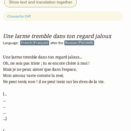
Show text and translation together
Choose for Diff
Une larme tremble dans ton regard jaloux
Language:
French (Français)
after the
Russian (Русский)
Une larme tremble dans ton regard jaloux...

Oh, ne sois pas triste ; tu es encore chère à moi !

Mais je ne peux aimer que dans l'espace,

Mon amour, vaste comme la mer,

Ne peut tenir, non ! il ne peut tenir sur les rives de la vie.

[...

...

...

...

...]

[...
