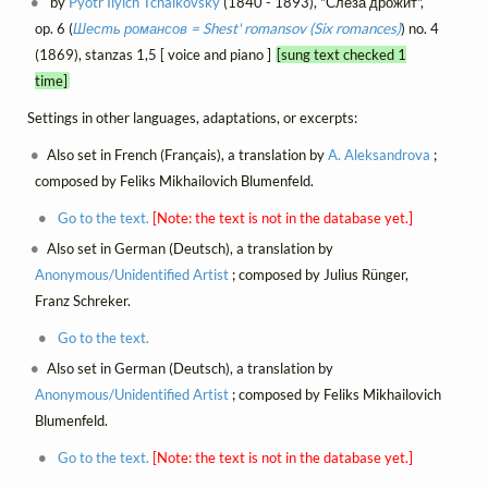
by
Pyotr Ilyich Tchaikovsky
(1840 - 1893), "Слеза дрожит",
op. 6 (
Шесть романсов = Shest' romansov (Six romances)
) no. 4
(1869), stanzas 1,5 [ voice and piano ]
[sung text checked 1
time]
Settings in other languages, adaptations, or excerpts:
Also set in French (Français), a translation by
A. Aleksandrova
;
composed by Feliks Mikhailovich Blumenfeld.
Go to the text.
[Note: the text is not in the database yet.]
Also set in German (Deutsch), a translation by
Anonymous/Unidentified Artist
; composed by Julius Rünger,
Franz Schreker.
Go to the text.
Also set in German (Deutsch), a translation by
Anonymous/Unidentified Artist
; composed by Feliks Mikhailovich
Blumenfeld.
Go to the text.
[Note: the text is not in the database yet.]