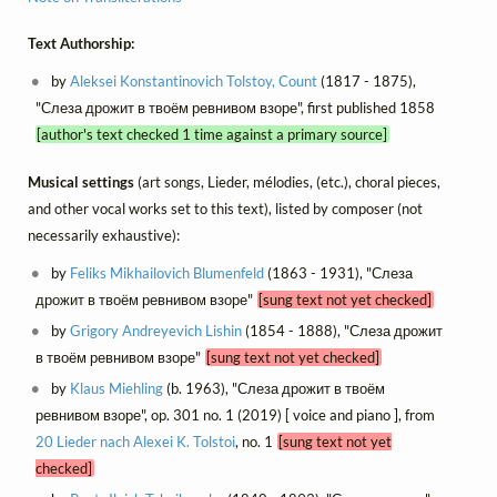
Text Authorship:
by
Aleksei Konstantinovich Tolstoy, Count
(1817 - 1875),
"Слеза дрожит в твоём ревнивом взоре", first published 1858
[author's text checked 1 time against a primary source]
Musical settings
(art songs, Lieder, mélodies, (etc.), choral pieces,
and other vocal works set to this text), listed by composer (not
necessarily exhaustive):
by
Feliks Mikhailovich Blumenfeld
(1863 - 1931), "Слеза
дрожит в твоём ревнивом взоре"
[sung text not yet checked]
by
Grigory Andreyevich Lishin
(1854 - 1888), "Слеза дрожит
в твоём ревнивом взоре"
[sung text not yet checked]
by
Klaus Miehling
(b. 1963), "Слеза дрожит в твоём
ревнивом взоре", op. 301 no. 1 (2019) [ voice and piano ], from
20 Lieder nach Alexei K. Tolstoi
, no. 1
[sung text not yet
checked]