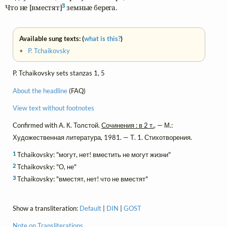
3
Что не [вместят]
 земные берега.
Available sung texts: (
what is this?
)
•
P. Tchaikovsky
P. Tchaikovsky sets stanzas 1, 5
About the headline
(FAQ)
View text without footnotes
Confirmed with А. К. Толстой.
Сочинения : в 2 т.
, — М.:
Художественная литература, 1981. — Т. 1. Стихотворения.
1
Tchaikovsky: "могут, нет! вместить не могут жизни"
2
Tchaikovsky: "О, не"
3
Tchaikovsky: "вместят, нет! что не вместят"
Show a transliteration:
Default
|
DIN
|
GOST
Note on Transliterations