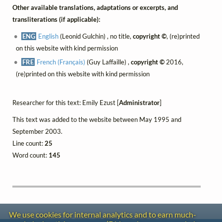
Other available translations, adaptations or excerpts, and
transliterations (if applicable):
ENG
English
(Leonid Gulchin) , no title,
copyright ©
, (re)printed
on this website with kind permission
FRE
French (Français)
(Guy Laffaille) ,
copyright ©
2016,
(re)printed on this website with kind permission
Researcher for this text: Emily Ezust [
Administrator
]
This text was added to the website between May 1995 and
September 2003.
Line count:
25
Word count:
145
We use cookies for internal analytics and to earn much-