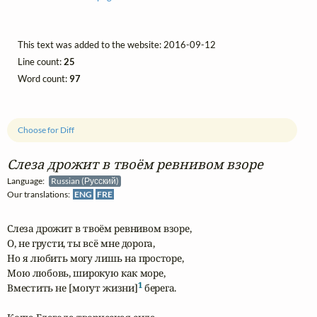
This text was added to the website: 2016-09-12
Line count:
25
Word count:
97
Choose for Diff
Слеза дрожит в твоём ревнивом взоре
Language:
Russian (Русский)
Our translations:
ENG
FRE
Слеза дрожит в твоём ревнивом взоре,

О, не грусти, ты всё мне дорога,

Но я любить могу лишь на просторе,

Мою любовь, широкую как море,

1
Вместить не [могут жизни]
 берега.
