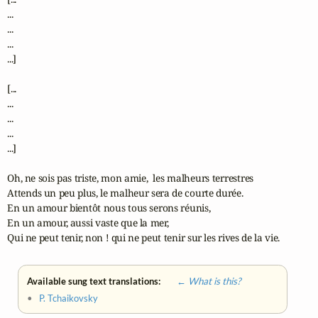
...

...

...

...]

[...

...

...

...

...]

Oh, ne sois pas triste, mon amie,  les malheurs terrestres

Attends un peu plus, le malheur sera de courte durée.

En un amour bientôt nous tous serons réunis,

En un amour, aussi vaste que la mer,

Qui ne peut tenir, non ! qui ne peut tenir sur les rives de la vie.
Available sung text translations:
← What is this?
•
P. Tchaikovsky