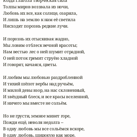
Когда Глагола творческая сила

Толпы миров воззвала из ночи,

Любовь их все, как солнце, озарила,

И лишь на землю к нам её светила

Нисходят порознь редкие лучи.

И порознь их отыскивая жадно,

Мы ловим отблеск вечной красоты;

Нам вестью лес о ней шумит отрадной,

О ней поток гремит струёю хладной

И говорят, качаяся, цветы.

И любим мы любовью раздробленной

И тихий шёпот вербы над ручьём,

И милой девы взор, на нас склоненный,

И звёздный блеск, и все красы вселенной,

И ничего мы вместе не сольём.

Но не грусти, земное минет горе,

Пожди ещё, неволя недолга --

В одну любовь мы все сольёмся вскоре,

В одну любовь, широкую как море,
