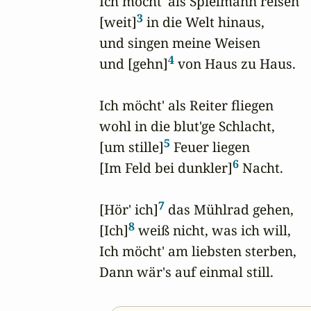
Ich möcht' als Spielmann reisen

3
[weit]
 in die Welt hinaus,

und singen meine Weisen

4
und [gehn]
 von Haus zu Haus.

Ich möcht' als Reiter fliegen

wohl in die blut'ge Schlacht,

5
[um stille]
 Feuer liegen

6
[Im Feld bei dunkler]
 Nacht.

7
[Hör' ich]
 das Mühlrad gehen,

8
[Ich]
 weiß nicht, was ich will,

Ich möcht' am liebsten sterben,

Dann wär's auf einmal still.