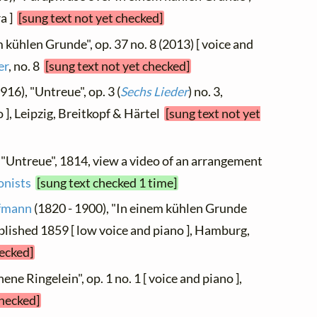
ra ]
[sung text not yet checked]
m kühlen Grunde", op. 37 no. 8 (2013) [ voice and
er
, no. 8
[sung text not yet checked]
916), "Untreue", op. 3 (
Sechs Lieder
) no. 3,
 ], Leipzig, Breitkopf & Härtel
[sung text not yet
 "Untreue", 1814, view a video of an arrangement
nists
[sung text checked 1 time]
ffmann
(1820 - 1900), "In einem kühlen Grunde
ublished 1859 [ low voice and piano ], Hamburg,
hecked]
ene Ringelein", op. 1 no. 1 [ voice and piano ],
checked]