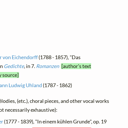
r von Eichendorff
(1788 - 1857), "Das
in
Gedichte
, in 7.
Romanzen
[author's text
y source]
ann Ludwig Uhland
(1787 - 1862)
élodies, (etc.), choral pieces, and other vocal works
not necessarily exhaustive):
er
(1777 - 1839), "In einem kühlen Grunde", op. 19