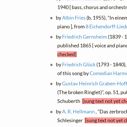
1940 [ bass, chorus and orchest
by
Albin Fries
(b. 1955), "In eine
piano ], from
8 Eichendorff-Lied
by
Friedrich Gernsheim
(1839 - 1
published 1865 [ voice and piano
checked]
by
Friedrich Glück
(1793 - 1840),
of this song by
Comedian Harmo
by
Gustav Heinrich Graben-Ho
(The broken Ringlet)", op. 51, p
Schuberth
[sung text not yet c
by
A. R. Hellmann
, "Das zerbroch
Schlesinger
[sung text not yet 