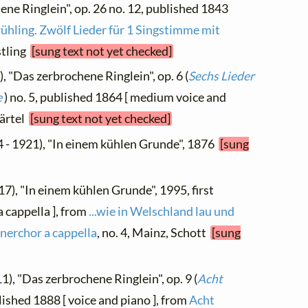
ene Ringlein", op. 26 no. 12, published 1843
rühling. Zwölf Lieder für 1 Singstimme mit
stling
[sung text not yet checked]
, "Das zerbrochene Ringlein", op. 6 (
Sechs Lieder
e
) no. 5, published 1864 [ medium voice and
Härtel
[sung text not yet checked]
 - 1921), "In einem kühlen Grunde", 1876
[sung
17), "In einem kühlen Grunde", 1995, first
 cappella ], from
...wie in Welschland lau und
nnerchor a cappella
, no. 4, Mainz, Schott
[sung
1), "Das zerbrochene Ringlein", op. 9 (
Acht
blished 1888 [ voice and piano ], from
Acht