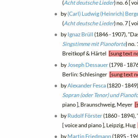
(
Acht deutsche Lieder
) no. 6 [ v
by
(Carl) Ludwig (Heinrich) Berg
(
Acht deutsche Lieder
) no. 7 [ v
by
Ignaz Brüll
(1846 - 1907), "Das
Singstimme mit Pianoforte
) no.
Breitkopf & Härtel
[sung text n
by
Joseph Dessauer
(1798 - 1876
Berlin: Schlesinger
[sung text n
by
Alexander Fesca
(1820 - 1849)
Sopran (oder Tenor) und Pianof
piano ], Braunschweig, Meyer
[
by
Rudolf Förster
(1860 - 1894),
[ voice and piano ], Leipzig, Hug
by
Martin Friedmann
(1895 - 19