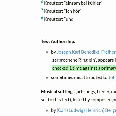
6
Kreutzer: "einsam bei kühler"
7
Kreutzer: "Ich hör"
8
Kreutzer: "und"
Text Authorship:
by
Joseph Karl Benedikt, Freiher
zerbrochene Ringlein", appears 
checked 1 time against a primar
sometimes misattributed to
Joh
Musical settings
(art songs, Lieder, m
set to this text), listed by composer (
by
(Carl) Ludwig (Heinrich) Berg