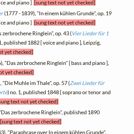
oice and piano ]
[sung text not yet checked]
er
(1777 - 1839), "In einem kühlen Grunde", op. 19
oice and piano ]
[sung text not yet checked]
 zerbrochene Ringlein", op. 43 (
Vier Lieder für 1
 1, published 1882 [ voice and piano ], Leipzig,
ot yet checked]
), "Das zerbrochene Ringlein" [ bass and piano ],
ot yet checked]
, "Die Muhle im Thale", op. 57 (
Zwei Lieder für
orte
) no. 1, published 1848 [ soprano or tenor and
sung text not yet checked]
 "Das zerbrochene Ringlein", published 1890
[sung text not yet checked]
43), "Paraphrase over In einem kühlen Grunde",