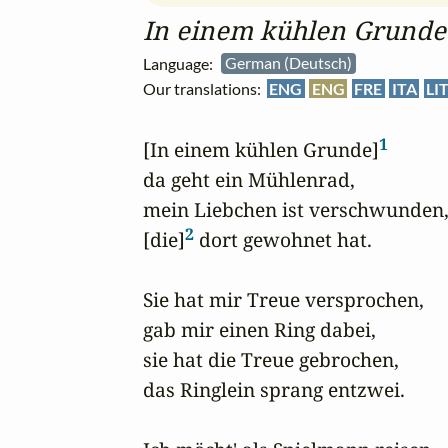
In einem kühlen Grunde
Language:
German (Deutsch)
Our translations:
ENG
ENG
FRE
ITA
LI
1
[In einem kühlen Grunde]
da geht ein Mühlenrad,

mein Liebchen ist verschwunden,
2
[die]
 dort gewohnet hat.

Sie hat mir Treue versprochen,

gab mir einen Ring dabei,

sie hat die Treue gebrochen,

das Ringlein sprang entzwei.
