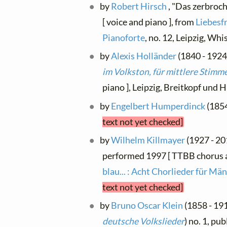
by
Robert Hirsch
, "Das zerbroch
[ voice and piano ], from
Liebesf
Pianoforte
, no. 12, Leipzig, Whi
by
Alexis Holländer
(1840 - 1924)
im Volkston, für mittlere Stimm
piano ], Leipzig, Breitkopf und 
by
Engelbert Humperdinck
(1854
text not yet checked]
by
Wilhelm Killmayer
(1927 - 20
performed 1997 [ TTBB chorus a
blau... : Acht Chorlieder für Mä
text not yet checked]
by
Bruno Oscar Klein
(1858 - 191
deutsche Volkslieder
) no. 1, pu