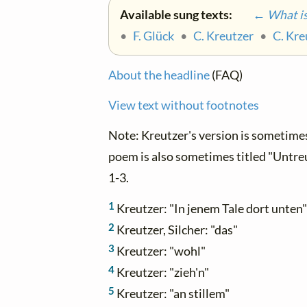
Available sung texts:
← What is 
•
F. Glück
•
C. Kreutzer
•
C. Kre
About the headline
(FAQ)
View text without footnotes
Note: Kreutzer's version is sometimes
poem is also sometimes titled "Untreue
1-3.
1
Kreutzer: "In jenem Tale dort unten
2
Kreutzer, Silcher: "das"
3
Kreutzer: "wohl"
4
Kreutzer: "zieh'n"
5
Kreutzer: "an stillem"