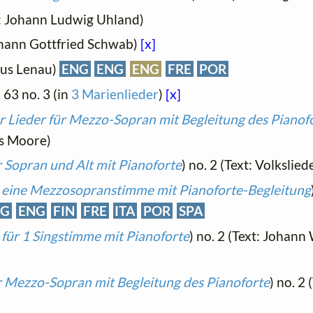
xt: Johann Ludwig Uhland)
Johann Gottfried Schwab)
[x]
laus Lenau)
ENG
ENG
ENG
FRE
POR
. 63 no. 3 (in
3 Marienlieder
)
[x]
r Lieder für Mezzo-Sopran mit Begleitung des Pianof
as Moore)
r Sopran und Alt mit Pianoforte
) no. 2 (Text: Volksliede
r eine Mezzosopranstimme mit Pianoforte-Begleitung
NG
ENG
FIN
FRE
ITA
POR
SPA
 für 1 Singstimme mit Pianoforte
) no. 2 (Text: Johan
ür Mezzo-Sopran mit Begleitung des Pianoforte
) no. 2