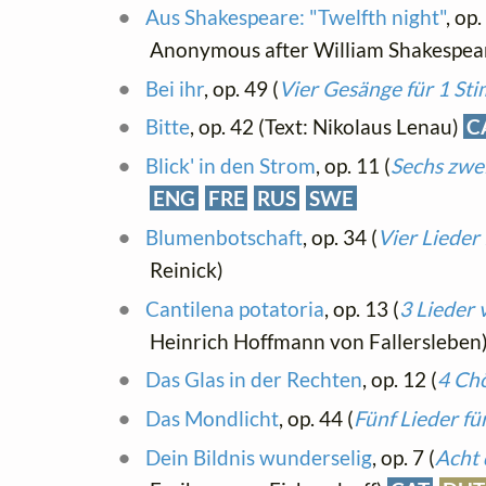
Aus Shakespeare: "Twelfth night"
, op.
Anonymous after William Shakespea
Bei ihr
, op. 49 (
Vier Gesänge für 1 St
Bitte
, op. 42 (Text: Nikolaus Lenau)
C
Blick' in den Strom
, op. 11 (
Sechs zwe
ENG
FRE
RUS
SWE
Blumenbotschaft
, op. 34 (
Vier Lieder
Reinick)
Cantilena potatoria
, op. 13 (
3 Lieder
Heinrich Hoffmann von Fallersleben
Das Glas in der Rechten
, op. 12 (
4 Ch
Das Mondlicht
, op. 44 (
Fünf Lieder fü
Dein Bildnis wunderselig
, op. 7 (
Acht 