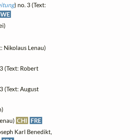
eitung
) no. 3 (Text:
SWE
ei)
xt: Nikolaus Lenau)
 3 (Text: Robert
 3 (Text: August
n)
 Lenau)
CHI
FRE
Joseph Karl Benedikt,