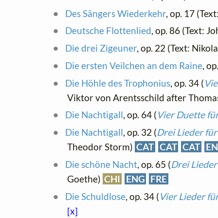
Des Sängers Wiederkehr
, op. 17 (Te
Deutsche Flottenlied
, op. 86 (Text: 
Die drei Zigeuner
, op. 22 (Text: Niko
Die ersten Veilchen an dem Raine
, op
Die Höhle des Trophonius
, op. 34 (
Vie
Viktor von Arentsschild after Thom
Die Nachtigall
, op. 64 (
Vier Duette fü
Die Nachtigall
, op. 32 (
Drei Lieder fü
Theodor Storm)
CAT
CAT
CAT
E
Die schöne Nacht
, op. 65 (
Drei Lieder
Goethe)
CHI
ENG
FRE
Die Schuldlose
, op. 34 (
Vier Lieder f
[x]