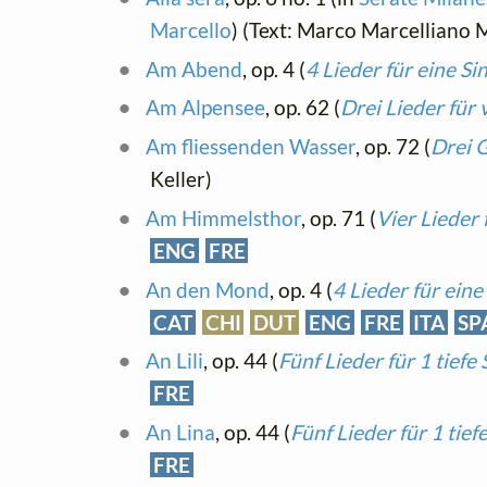
Marcello
) (Text: Marco Marcelliano 
Am Abend
, op. 4 (
4 Lieder für eine S
Am Alpensee
, op. 62 (
Drei Lieder für
Am fliessenden Wasser
, op. 72 (
Drei 
Keller)
Am Himmelsthor
, op. 71 (
Vier Lieder
ENG
FRE
An den Mond
, op. 4 (
4 Lieder für ein
CAT
CHI
DUT
ENG
FRE
ITA
SP
An Lili
, op. 44 (
Fünf Lieder für 1 tief
FRE
An Lina
, op. 44 (
Fünf Lieder für 1 tie
FRE