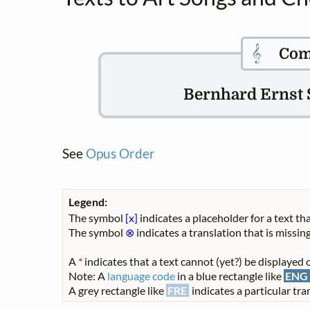
𝄞
Com
Bernhard Ernst S
See
Opus Order
Legend:
The symbol
[x]
indicates a placeholder for a text tha
The symbol
⊗
indicates a translation that is missing
A
*
indicates that a text cannot (yet?) be displayed o
Note: A
language code
in a blue rectangle like
ENG
A grey rectangle like
FRE
indicates a particular tran