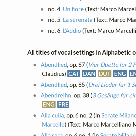
no. 4.
Un fiore
(Text: Marco Marcel
no. 5.
La serenata
(Text: Marco Mar
no. 6.
L'Addio
(Text: Marco Marcell
All titles of vocal settings in Alphabetic 
Abendlied
, op. 67 (
Vier Duette für 2 
Claudius)
CAT
DAN
DUT
ENG
E
Abendlied
, op. 65 (
Drei Lieder für 1 
Abendreihn
, op. 38 (
3 Gesänge für ei
ENG
FRE
Alla culla
, op. 6 no. 2 (in
Serate Milane
Marcello
) (Text: Marco Marcelliano 
Alla sera
, op. 6 no. 1 (in
Serate Milanes