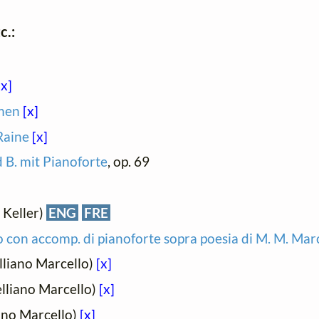
c.:
[x]
amen
[x]
Raine
[x]
d B. mit Pianoforte
, op. 69
 Keller)
ENG
FRE
o con accomp. di pianoforte sopra poesia di M. M. Mar
lliano Marcello)
[x]
lliano Marcello)
[x]
ano Marcello)
[x]