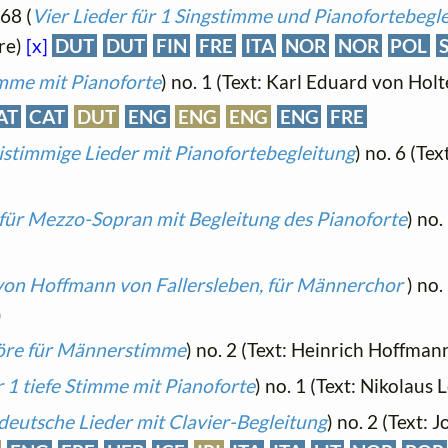
 68 (
Vier Lieder für 1 Singstimme und Pianofortebegl
re)
[x]
DUT
DUT
FIN
FRE
ITA
NOR
NOR
POL
imme mit Pianoforte
) no. 1 (Text: Karl Eduard von Holt
AT
CAT
DUT
ENG
ENG
ENG
ENG
FRE
istimmige Lieder mit Pianofortebegleitung
) no. 6 (Te
 für Mezzo-Sopran mit Begleitung des Pianoforte
) no.
 von Hoffmann von Fallersleben, für Männerchor
) no.
)
öre für Männerstimme
) no. 2 (Text: Heinrich Hoffman
r 1 tiefe Stimme mit Pianoforte
) no. 1 (Text: Nikolaus
deutsche Lieder mit Clavier-Begleitung
) no. 2 (Text: 