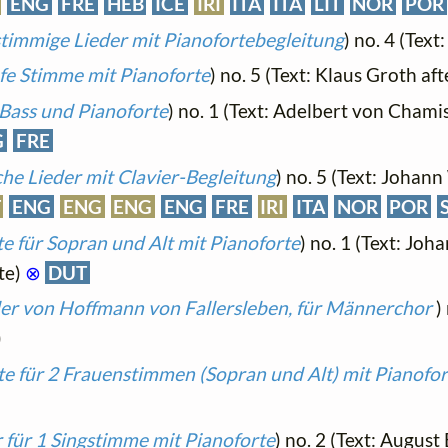
ENG
FRE
HEB
ICE
IRI
ITA
ITA
LIT
NOR
POR
timmige Lieder mit Pianofortebegleitung
) no. 4 (Text
iefe Stimme mit Pianoforte
) no. 5 (Text: Klaus Groth af
 Bass und Pianoforte
) no. 1 (Text: Adelbert von Chami
G
FRE
he Lieder mit Clavier-Begleitung
) no. 5 (Text: Johan
T
ENG
ENG
ENG
ENG
FRE
IRI
ITA
NOR
POR
e für Sopran und Alt mit Pianoforte
) no. 1 (Text: Joh
te)
⊗
DUT
der von Hoffmann von Fallersleben, für Männerchor
)
)
te für 2 Frauenstimmen (Sopran und Alt) mit Pianofor
r für 1 Singstimme mit Pianoforte
) no. 2 (Text: August