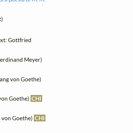
t)
ext: Gottfried
 Ferdinand Meyer)
fgang von Goethe)
 von Goethe)
CHI
ng von Goethe)
CHI