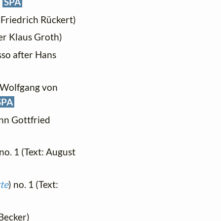
SPA
: Friedrich Rückert)
ter Klaus Groth)
sso after Hans
n Wolfgang von
SPA
ann Gottfried
 no. 1 (Text: August
te
) no. 1 (Text:
 Becker)