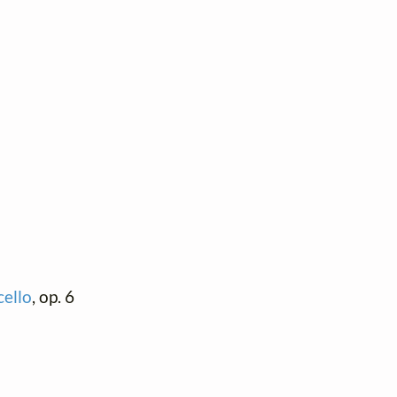
cello
, op. 6