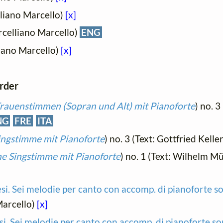
liano Marcello)
[x]
celliano Marcello)
ENG
iano Marcello)
[x]
order
Frauenstimmen (Sopran und Alt) mit Pianoforte
) no. 3
NG
FRE
ITA
Singstimme mit Pianoforte
) no. 3 (Text: Gottfried Kelle
ne Singstimme mit Pianoforte
) no. 1 (Text: Wilhelm Mü
si. Sei melodie per canto con accomp. di pianoforte so
Marcello)
[x]
i. Sei melodie per canto con accomp. di pianoforte so