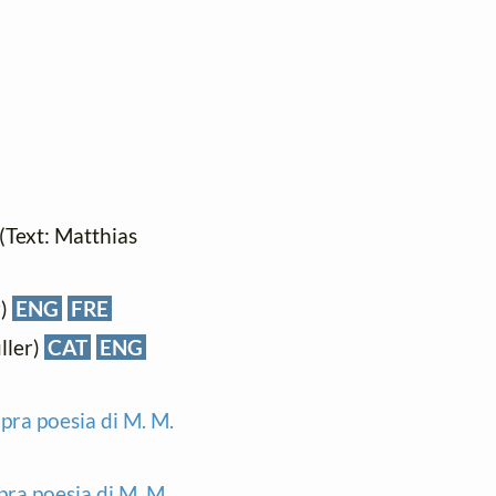
 (Text: Matthias
r)
ENG
FRE
ller)
CAT
ENG
pra poesia di M. M.
pra poesia di M. M.