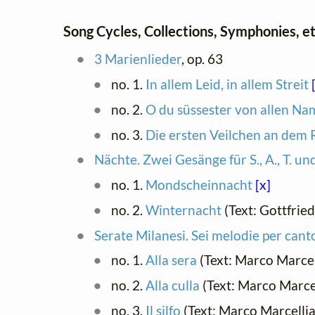
Song Cycles, Collections, Symphonies, et
3 Marienlieder
, op. 63
no. 1.
In allem Leid, in allem Streit
no. 2.
O du süssester von allen N
no. 3.
Die ersten Veilchen an dem 
Nächte. Zwei Gesänge für S., A., T. un
no. 1.
Mondscheinnacht
[x]
no. 2.
Winternacht
(Text: Gottfried
Serate Milanesi. Sei melodie per cant
no. 1.
Alla sera
(Text: Marco Marce
no. 2.
Alla culla
(Text: Marco Marce
no. 3.
Il silfo
(Text: Marco Marcelli