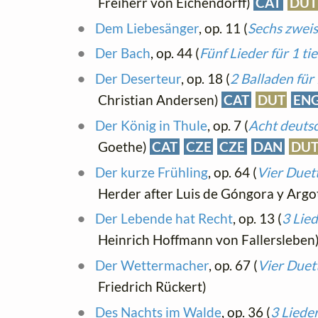
Freiherr von Eichendorff)
CAT
DUT
Dem Liebesänger
, op. 11 (
Sechs zweis
Der Bach
, op. 44 (
Fünf Lieder für 1 t
Der Deserteur
, op. 18 (
2 Balladen für
Christian Andersen)
CAT
DUT
EN
Der König in Thule
, op. 7 (
Acht deutsc
Goethe)
CAT
CZE
CZE
DAN
DU
Der kurze Frühling
, op. 64 (
Vier Duett
Herder after Luis de Góngora y Argo
Der Lebende hat Recht
, op. 13 (
3 Lie
Heinrich Hoffmann von Fallersleben
Der Wettermacher
, op. 67 (
Vier Duet
Friedrich Rückert)
Des Nachts im Walde
, op. 36 (
3 Liede