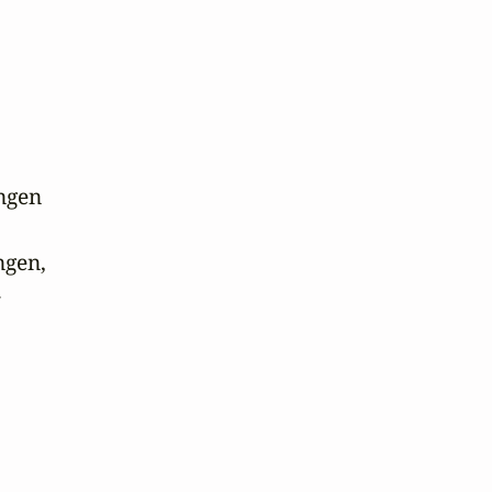
gen 

gen,


