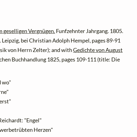
 geselligen Vergnügen.
Funfzehnter Jahrgang. 1805.
 Leipzig, bei Christian Adolph Hempel, pages 89-91
usik von Herrn Zelter); and with
Gedichte von August
schen Buchhandlung 1825, pages 109-111 (title: Die
d wo"
rne"
erst"
eichardt: "Engel"
hwerbetrübten Herzen"