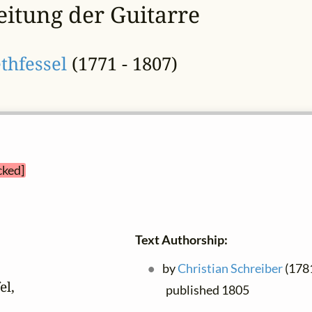
eitung der Guitarre
thfessel
(1771 - 1807)
cked]
Text Authorship:
by
Christian Schreiber
(1781
l,

published 1805