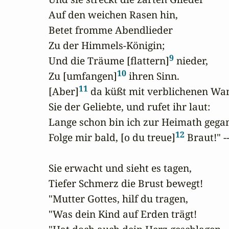
Auf den weichen Rasen hin,

Betet fromme Abendlieder 

Zu der Himmels-Königin;

9
Und die Träume [flattern]
 nieder,

10
Zu [umfangen]
 ihren Sinn.

11
[Aber]
 da küßt mit verblichenen Wan
Sie der Geliebte, und rufet ihr laut:

Lange schon bin ich zur Heimath gegan
12
Folge mir bald, [o du treue]
 Braut!" --
Sie erwacht und sieht es tagen,

Tiefer Schmerz die Brust bewegt!

"Mutter Gottes, hilf du tragen,

"Was dein Kind auf Erden trägt!
