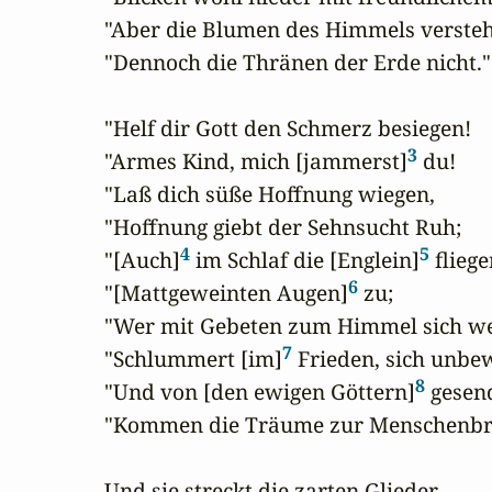
"Aber die Blumen des Himmels versteh
"Dennoch die Thränen der Erde nicht."

"Helf dir Gott den Schmerz besiegen!

3
"Armes Kind, mich [jammerst]
 du! 

"Laß dich süße Hoffnung wiegen,

"Hoffnung giebt der Sehnsucht Ruh;

4
5
"[Auch]
 im Schlaf die [Englein]
 fliege
6
"[Mattgeweinten Augen]
 zu;

"Wer mit Gebeten zum Himmel sich we
7
"Schlummert [im]
 Frieden, sich unbew
8
"Und von [den ewigen Göttern]
 gesend
"Kommen die Träume zur Menschenbru
Und sie streckt die zarten Glieder
