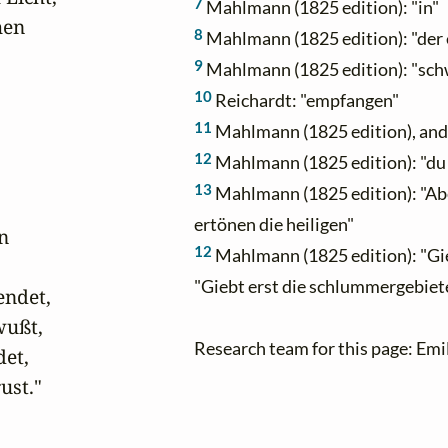
7
Mahlmann (1825 edition): "in"
en

8
Mahlmann (1825 edition): "der 
9
Mahlmann (1825 edition): "sc
10
Reichardt: "empfangen"
11
Mahlmann (1825 edition), and 
12
Mahlmann (1825 edition): "du g
13
Mahlmann (1825 edition): "Abe
ertönen die heiligen"
n

12
Mahlmann (1825 edition): "Gie
"Giebt erst die schlummergebie
ndet,

ußt,

Research team for this page: Emi
et,

st."
