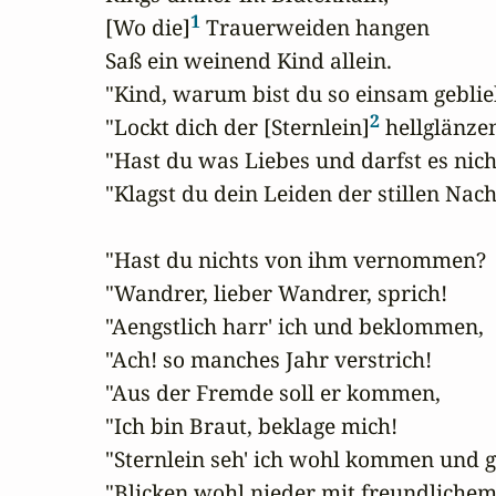
1
[Wo die]
 Trauerweiden hangen 

Saß ein weinend Kind allein.

"Kind, warum bist du so einsam geblie
2
"Lockt dich der [Sternlein]
 hellglänze
"Hast du was Liebes und darfst es nicht
"Klagst du dein Leiden der stillen Nacht
"Hast du nichts von ihm vernommen?

"Wandrer, lieber Wandrer, sprich!

"Aengstlich harr' ich und beklommen,

"Ach! so manches Jahr verstrich!

"Aus der Fremde soll er kommen,

"Ich bin Braut, beklage mich!

"Sternlein seh' ich wohl kommen und g
"Blicken wohl nieder mit freundlichem 