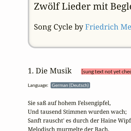
Zwölf Lieder mit Begl
Song Cycle by
Friedrich Me
1. Die Musik 
[sung text not yet che
Language:
German (Deutsch)
Sie saß auf hohem Felsengipfel,

Und tausend Stimmen wurden wach;

Sanft rauscht' es durch der Haine Wipfe
Melodisch murmelte der Bach.
