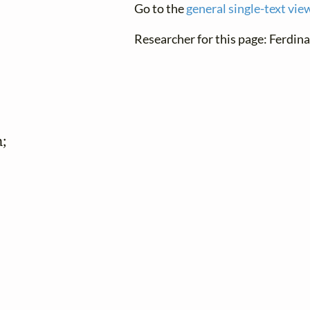
Go to the
general single-text vie
Researcher for this page: Ferdin

