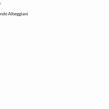
w
ando Albeggiani