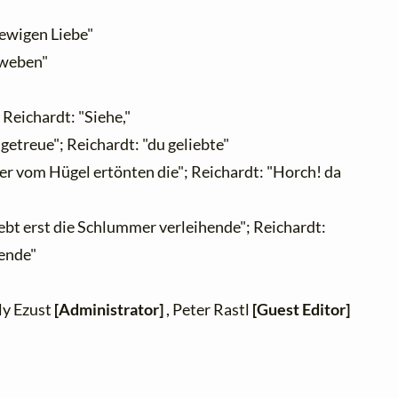
ewigen Liebe"
hweben"
Reichardt: "Siehe,"
etreue"; Reichardt: "du geliebte"
r vom Hügel ertönten die"; Reichardt: "Horch! da
bt erst die Schlummer verleihende"; Reichardt:
tende"
ly Ezust
[Administrator]
, Peter Rastl
[Guest Editor]