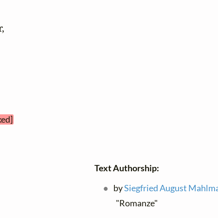
,

ked]
Text Authorship:
by
Siegfried August Mahlm
"Romanze"