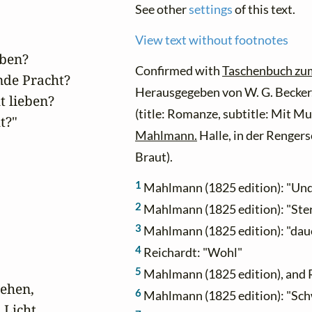
See other
settings
of this text.
View text without footnotes
ben?

Confirmed with
Taschenbuch zum
nde Pracht?

Herausgegeben von W. G. Becker.
 lieben?

(title: Romanze, subtitle: Mit M
?"

Mahlmann.
Halle, in der Renger
Braut).
1
Mahlmann (1825 edition): "Un
2
Mahlmann (1825 edition): "Ste
3
Mahlmann (1825 edition): "dau
4
Reichardt: "Wohl"
5
Mahlmann (1825 edition), and R
ehen,

6
Mahlmann (1825 edition): "Sc
Licht,
